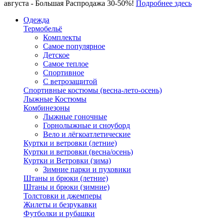
августа - Большая Распродажа 30-50%!
Подробнее здесь
Одежда
Термобельё
Комплекты
Самое популярное
Детское
Самое теплое
Спортивное
С ветрозащитой
Спортивные костюмы (весна-лето-осень)
Лыжные Костюмы
Комбинезоны
Лыжные гоночные
Горнолыжные и сноуборд
Вело и лёгкоатлетические
Куртки и ветровки (летние)
Куртки и ветровки (весна/осень)
Куртки и Ветровки (зима)
Зимние парки и пуховики
Штаны и брюки (летние)
Штаны и брюки (зимние)
Толстовки и джемперы
Жилеты и безрукавки
Футболки и рубашки