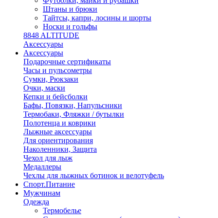
Футболки, майки и рубашки
Штаны и брюки
Тайтсы, капри, лосины и шорты
Носки и гольфы
8848 ALTITUDE
Аксессуары
Аксессуары
Подарочные сертификаты
Часы и пульсометры
Сумки, Рюкзаки
Очки, маски
Кепки и бейсболки
Бафы, Повязки, Напульсники
Термобаки, Фляжки / бутылки
Полотенца и коврики
Лыжные аксессуары
Для ориентирования
Наколенники, Защита
Чехол для лыж
Медаллеры
Чехлы для лыжных ботинок и велотуфель
Спорт.Питание
Мужчинам
Одежда
Термобелье