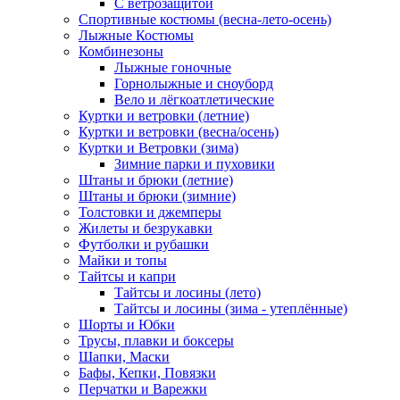
С ветрозащитой
Спортивные костюмы (весна-лето-осень)
Лыжные Костюмы
Комбинезоны
Лыжные гоночные
Горнолыжные и сноуборд
Вело и лёгкоатлетические
Куртки и ветровки (летние)
Куртки и ветровки (весна/осень)
Куртки и Ветровки (зима)
Зимние парки и пуховики
Штаны и брюки (летние)
Штаны и брюки (зимние)
Толстовки и джемперы
Жилеты и безрукавки
Футболки и рубашки
Майки и топы
Тайтсы и капри
Тайтсы и лосины (лето)
Тайтсы и лосины (зима - утеплённые)
Шорты и Юбки
Трусы, плавки и боксеры
Шапки, Маски
Бафы, Кепки, Повязки
Перчатки и Варежки