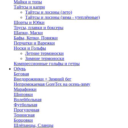
Майки и топы
Тайтсы и капри
Тайтсы и лосины (лето)
Тайтсы и лосины (зима - утеплённые)
Шорты и Юбки
Трусы, плавки и боксеры
Шапки, Маски
Бафы, Кепки, Повязки
Перчатки и Варежки
Носки и Гольфы
Летние термоноски
Зимние термоноски
Компрессионные гольфы и гетры
Обувь
Беговая
Внедорожники + Зимний бег
Непромокаемая GoreTex на осень-зиму
Марафонки
Шиповки
Волейбольная
Футбольная
Прогулочная
Теннисная
Борцовки
Шлёпанцы, Сланцы