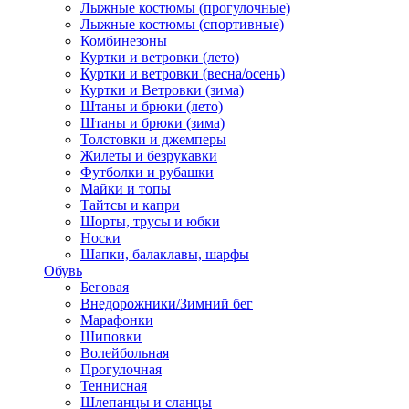
Лыжные костюмы (прогулочные)
Лыжные костюмы (спортивные)
Комбинезоны
Куртки и ветровки (лето)
Куртки и ветровки (весна/осень)
Куртки и Ветровки (зима)
Штаны и брюки (лето)
Штаны и брюки (зима)
Толстовки и джемперы
Жилеты и безрукавки
Футболки и рубашки
Майки и топы
Тайтсы и капри
Шорты, трусы и юбки
Носки
Шапки, балаклавы, шарфы
Обувь
Беговая
Внедорожники/Зимний бег
Марафонки
Шиповки
Волейбольная
Прогулочная
Теннисная
Шлепанцы и сланцы