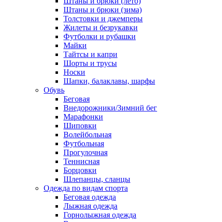
Штаны и брюки (лето)
Штаны и брюки (зима)
Толстовки и джемперы
Жилеты и безрукавки
Футболки и рубашки
Майки
Тайтсы и капри
Шорты и трусы
Носки
Шапки, балаклавы, шарфы
Обувь
Беговая
Внедорожники/Зимний бег
Марафонки
Шиповки
Волейбольная
Футбольная
Прогулочная
Теннисная
Борцовки
Шлепанцы, сланцы
Одежда по видам спорта
Беговая одежда
Лыжная одежда
Горнолыжная одежда