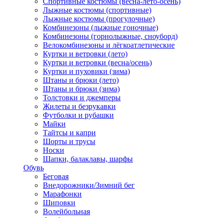
Спортивные костюмы (весна-лето-осень)
Лыжные костюмы (спортивные)
Лыжные костюмы (прогулочные)
Комбинезоны (лыжные гоночные)
Комбинезоны (горнолыжные, сноуборд)
Велокомбинезоны и лёгкоатлетические
Куртки и ветровки (лето)
Куртки и ветровки (весна/осень)
Куртки и пуховики (зима)
Штаны и брюки (лето)
Штаны и брюки (зима)
Толстовки и джемперы
Жилеты и безрукавки
Футболки и рубашки
Майки
Тайтсы и капри
Шорты и трусы
Носки
Шапки, балаклавы, шарфы
Обувь
Беговая
Внедорожники/Зимний бег
Марафонки
Шиповки
Волейбольная