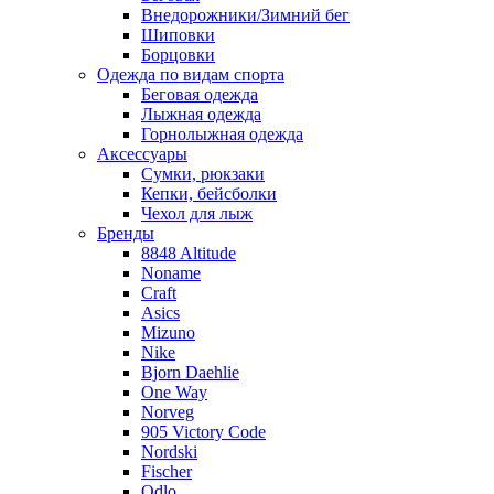
Внедорожники/Зимний бег
Шиповки
Борцовки
Одежда по видам спорта
Беговая одежда
Лыжная одежда
Горнолыжная одежда
Аксессуары
Сумки, рюкзаки
Кепки, бейсболки
Чехол для лыж
Бренды
8848 Altitude
Noname
Craft
Asics
Mizuno
Nike
Bjorn Daehlie
One Way
Norveg
905 Victory Code
Nordski
Fischer
Odlo