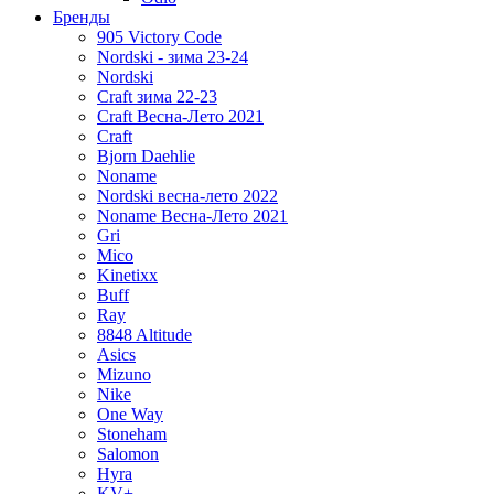
Бренды
905 Victory Code
Nordski - зима 23-24
Nordski
Craft зима 22-23
Craft Весна-Лето 2021
Craft
Bjorn Daehlie
Noname
Nordski весна-лето 2022
Noname Весна-Лето 2021
Gri
Mico
Kinetixx
Buff
Ray
8848 Altitude
Asics
Mizuno
Nike
One Way
Stoneham
Salomon
Hyra
KV+