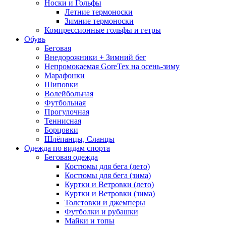
Носки и Гольфы
Летние термоноски
Зимние термоноски
Компрессионные гольфы и гетры
Обувь
Беговая
Внедорожники + Зимний бег
Непромокаемая GoreTex на осень-зиму
Марафонки
Шиповки
Волейбольная
Футбольная
Прогулочная
Теннисная
Борцовки
Шлёпанцы, Сланцы
Одежда по видам спорта
Беговая одежда
Костюмы для бега (лето)
Костюмы для бега (зима)
Куртки и Ветровки (лето)
Куртки и Ветровки (зима)
Толстовки и джемперы
Футболки и рубашки
Майки и топы