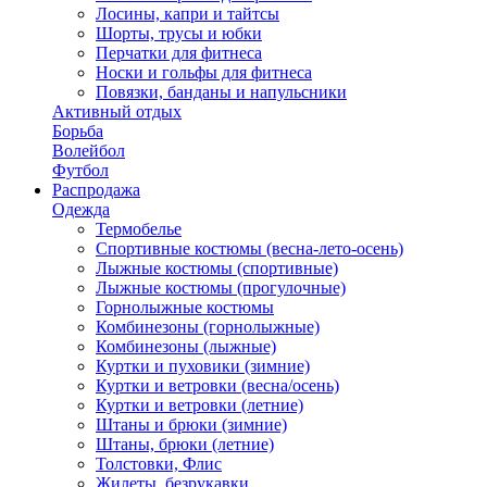
Лосины, капри и тайтсы
Шорты, трусы и юбки
Перчатки для фитнеса
Носки и гольфы для фитнеса
Повязки, банданы и напульсники
Активный отдых
Борьба
Волейбол
Футбол
Распродажа
Одежда
Термобелье
Спортивные костюмы (весна-лето-осень)
Лыжные костюмы (спортивные)
Лыжные костюмы (прогулочные)
Горнолыжные костюмы
Комбинезоны (горнолыжные)
Комбинезоны (лыжные)
Куртки и пуховики (зимние)
Куртки и ветровки (весна/осень)
Куртки и ветровки (летние)
Штаны и брюки (зимние)
Штаны, брюки (летние)
Толстовки, Флис
Жилеты, безрукавки