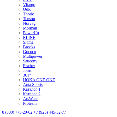
Vitargo
Odlo
Thorlo
Tenson
Norveg
Mormaii
PowerUp
RLINE
Sigma
Brooks
Gococo
Multipower
Saucony
Fischer
Joma
361°
HOKA ONE ONE
Anta Sports
Каталог 1
Каталог 2
ArsWear
Proteam
8 (800) 775-20-62
+7 (925) 445-32-77