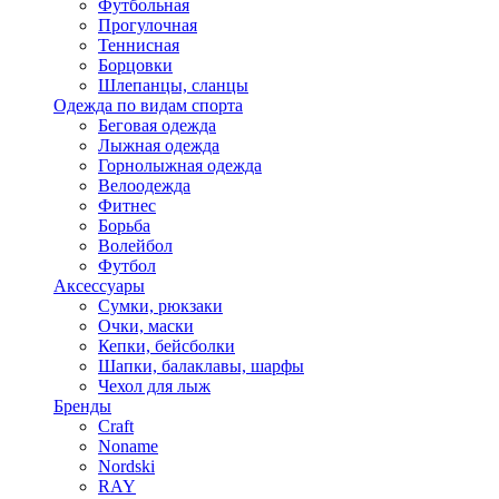
Футбольная
Прогулочная
Теннисная
Борцовки
Шлепанцы, сланцы
Одежда по видам спорта
Беговая одежда
Лыжная одежда
Горнолыжная одежда
Велоодежда
Фитнес
Борьба
Волейбол
Футбол
Аксессуары
Сумки, рюкзаки
Очки, маски
Кепки, бейсболки
Шапки, балаклавы, шарфы
Чехол для лыж
Бренды
Craft
Noname
Nordski
RAY