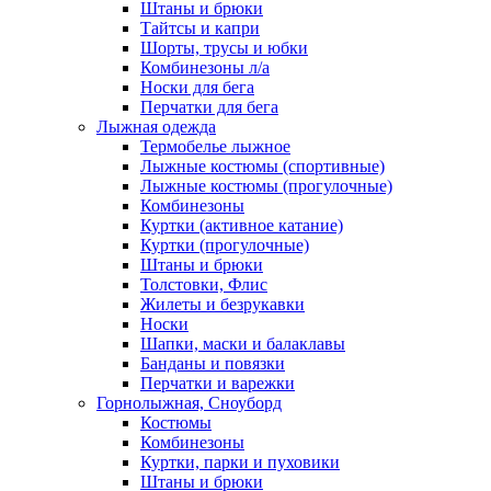
Штаны и брюки
Тайтсы и капри
Шорты, трусы и юбки
Комбинезоны л/а
Носки для бега
Перчатки для бега
Лыжная одежда
Термобелье лыжное
Лыжные костюмы (спортивные)
Лыжные костюмы (прогулочные)
Комбинезоны
Куртки (активное катание)
Куртки (прогулочные)
Штаны и брюки
Толстовки, Флис
Жилеты и безрукавки
Носки
Шапки, маски и балаклавы
Банданы и повязки
Перчатки и варежки
Горнолыжная, Сноуборд
Костюмы
Комбинезоны
Куртки, парки и пуховики
Штаны и брюки