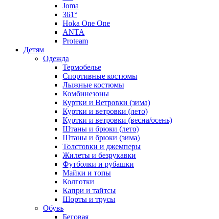
Joma
361°
Hoka One One
ANTA
Proteam
Детям
Одежда
Термобелье
Спортивные костюмы
Лыжные костюмы
Комбинезоны
Куртки и Ветровки (зима)
Куртки и ветровки (лето)
Куртки и ветровки (весна/осень)
Штаны и брюки (лето)
Штаны и брюки (зима)
Толстовки и джемперы
Жилеты и безрукавки
Футболки и рубашки
Майки и топы
Колготки
Капри и тайтсы
Шорты и трусы
Обувь
Беговая