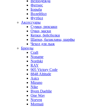
Велоодежда
Фитнес
Борьба
Волейбол
Футбол
Аксессуары
Сумки, рюкзаки
Очки, маски
Кепки, бейсболки
Шапки, балаклавы, шарфы
Чехол для лыж
Бренды
Craft
Noname
Nordski
RAY
905 Victory Code
8848 Altitude
Asics
Mizuno
Nike
Bjorn Daehlie
One Way
Norveg
Mormaii