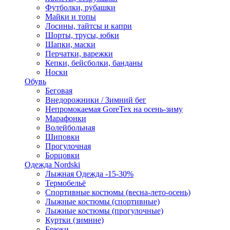
Футболки, рубашки
Майки и топы
Лосины, тайтсы и капри
Шорты, трусы, юбки
Шапки, маски
Перчатки, варежки
Кепки, бейсболки, банданы
Носки
Обувь
Беговая
Внедорожники / Зимний бег
Непромокаемая GoreTex на осень-зиму
Марафонки
Волейбольная
Шиповки
Прогулочная
Борцовки
Одежда Nordski
Лыжная Одежда -15-30%
Термобельё
Спортивные костюмы (весна-лето-осень)
Лыжные костюмы (спортивные)
Лыжные костюмы (прогулочные)
Куртки (зимние)
Брюки