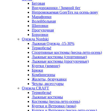
Беговая
Внедорожники / Зимний бег
Непромокаемая GoreTex на осень-зиму
Марафонки
Волейбольная
Шиповки
Прогулочная
Борцовки
Одежда Nordski
Лыжная Одежда -15-30%
Термобельё
Спортивные костюмы (весна-лето-осень)
Лыжные костюмы (спортивные)
Лыжные костюмы (прогулочные)
Куртки (зимние)
Брюки
Комбинезоны
Жилеты, безрукавки
Чехлы, аксессуары
Одежда CRAFT
Термобельё
Лыжные костюмы
Костюмы (весна-лето-осень)
Куртки и Ветровки (зима)
Куртки и Ветровки (весна-лето-осень)