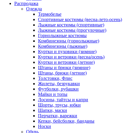
Распродажа
Одежда
Термобелье
Спортивные костюмы (весна-лето-осень)
Лыжные костюмы (спортивные)
Лыжные костюмы (прогулочные)
Горнолыжные костюмы
Комбинезоны (горнолыжные)
Комбинезоны (лыжные)
Куртки и пуховики (зимние)
Куртки и ветровки (весна/осень)
Куртки и ветровки (летние)
Штаны и брюки (зимние)
Штаны, брюки (летние)
Толстовки, Флис
Жилеты, безрукавки
Футболки, рубашки
Майки и топы
Лосины, тайтсы и капри
Шорты, трусы, юбки
Шапки, маски
Перчатки, варежки
Кепки, бейсболки, банданы
Носки
Обувь