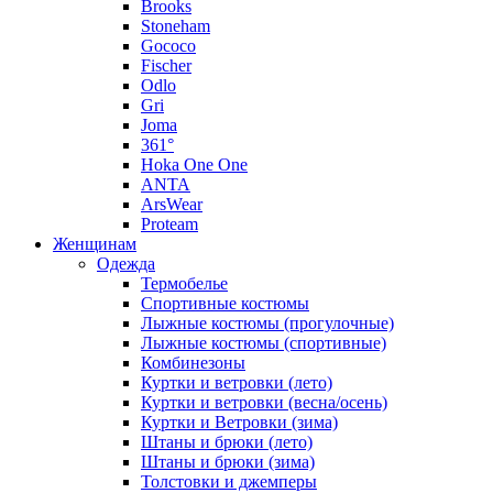
Brooks
Stoneham
Gococo
Fischer
Odlo
Gri
Joma
361°
Hoka One One
ANTA
ArsWear
Proteam
Женщинам
Одежда
Термобелье
Спортивные костюмы
Лыжные костюмы (прогулочные)
Лыжные костюмы (спортивные)
Комбинезоны
Куртки и ветровки (лето)
Куртки и ветровки (весна/осень)
Куртки и Ветровки (зима)
Штаны и брюки (лето)
Штаны и брюки (зима)
Толстовки и джемперы