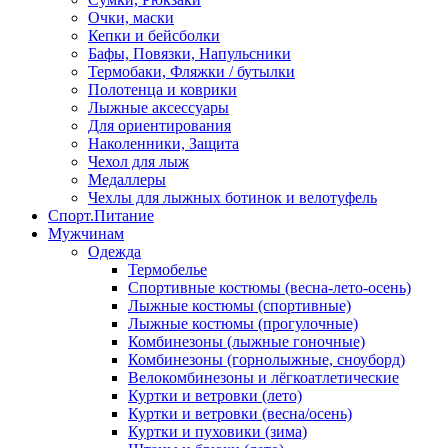
Очки, маски
Кепки и бейсболки
Бафы, Повязки, Напульсники
Термобаки, Фляжки / бутылки
Полотенца и коврики
Лыжные аксессуары
Для ориентирования
Наколенники, Защита
Чехол для лыж
Медаллеры
Чехлы для лыжных ботинок и велотуфель
Спорт.Питание
Мужчинам
Одежда
Термобелье
Спортивные костюмы (весна-лето-осень)
Лыжные костюмы (спортивные)
Лыжные костюмы (прогулочные)
Комбинезоны (лыжные гоночные)
Комбинезоны (горнолыжные, сноуборд)
Велокомбинезоны и лёгкоатлетические
Куртки и ветровки (лето)
Куртки и ветровки (весна/осень)
Куртки и пуховики (зима)