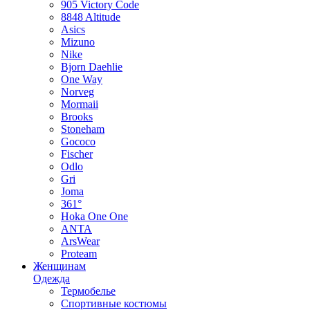
905 Victory Code
8848 Altitude
Asics
Mizuno
Nike
Bjorn Daehlie
One Way
Norveg
Mormaii
Brooks
Stoneham
Gococo
Fischer
Odlo
Gri
Joma
361°
Hoka One One
ANTA
ArsWear
Proteam
Женщинам
Одежда
Термобелье
Спортивные костюмы