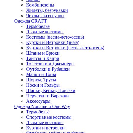
Комбинезоны
Жилеты, безрукавки
Чехлы, аксессуары
Одежда CRAFT
Термобельё
Лыжные костюмы
Костюмы (весна-лето-осень)
Куртки и Ветровки (зима)
Куртки и Ветровки (весна-лето-осень)
Штаны и Брюки
Тайтсы и Капри
Толстовки и Джемперы
Футболки и Рубашки
Майки и Топы
Шорты, Трусы
Носки и Гольфы
Шапки, Кепки, Повязки
Перчатки и Варежки
Аксессуары
Одежда Noname и One Way
Термобельё
Спортивные костюмы
Лыжные костюмы
Куртки и ветровки