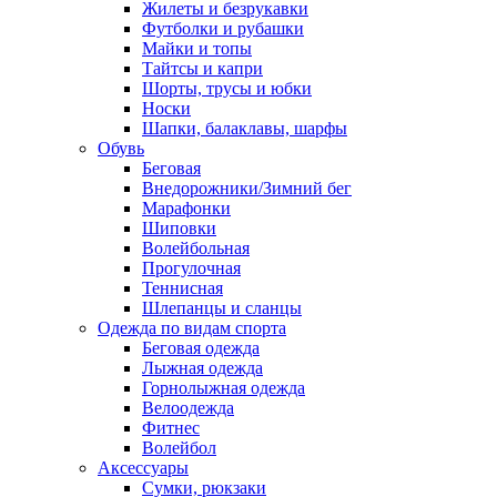
Жилеты и безрукавки
Футболки и рубашки
Майки и топы
Тайтсы и капри
Шорты, трусы и юбки
Носки
Шапки, балаклавы, шарфы
Обувь
Беговая
Внедорожники/Зимний бег
Марафонки
Шиповки
Волейбольная
Прогулочная
Теннисная
Шлепанцы и сланцы
Одежда по видам спорта
Беговая одежда
Лыжная одежда
Горнолыжная одежда
Велоодежда
Фитнес
Волейбол
Аксессуары
Сумки, рюкзаки