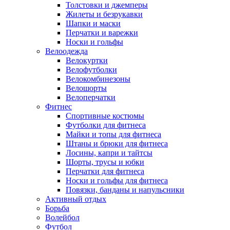
Толстовки и джемперы
Жилеты и безрукавки
Шапки и маски
Перчатки и варежки
Носки и гольфы
Велоодежда
Велокуртки
Велофутболки
Велокомбинезоны
Велошорты
Велоперчатки
Фитнес
Спортивные костюмы
Футболки для фитнеса
Майки и топы для фитнеса
Штаны и брюки для фитнеса
Лосины, капри и тайтсы
Шорты, трусы и юбки
Перчатки для фитнеса
Носки и гольфы для фитнеса
Повязки, банданы и напульсники
Активный отдых
Борьба
Волейбол
Футбол