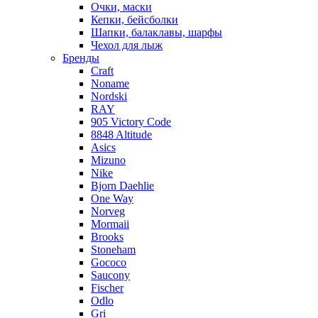
Очки, маски
Кепки, бейсболки
Шапки, балаклавы, шарфы
Чехол для лыж
Бренды
Craft
Noname
Nordski
RAY
905 Victory Code
8848 Altitude
Asics
Mizuno
Nike
Bjorn Daehlie
One Way
Norveg
Mormaii
Brooks
Stoneham
Gococo
Saucony
Fischer
Odlo
Gri