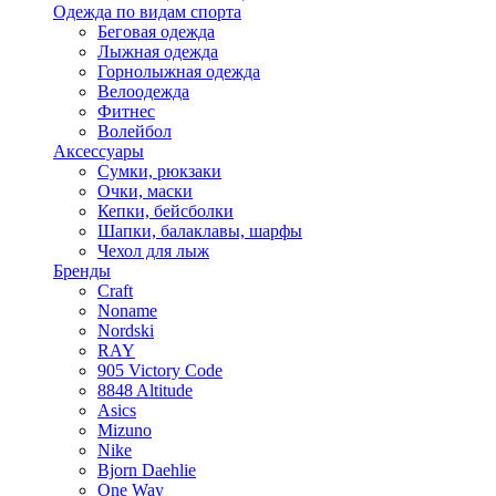
Одежда по видам спорта
Беговая одежда
Лыжная одежда
Горнолыжная одежда
Велоодежда
Фитнес
Волейбол
Аксессуары
Сумки, рюкзаки
Очки, маски
Кепки, бейсболки
Шапки, балаклавы, шарфы
Чехол для лыж
Бренды
Craft
Noname
Nordski
RAY
905 Victory Code
8848 Altitude
Asics
Mizuno
Nike
Bjorn Daehlie
One Way