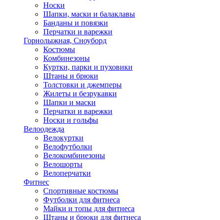
Носки
Шапки, маски и балаклавы
Банданы и повязки
Перчатки и варежки
Горнолыжная, Сноуборд
Костюмы
Комбинезоны
Куртки, парки и пуховики
Штаны и брюки
Толстовки и джемперы
Жилеты и безрукавки
Шапки и маски
Перчатки и варежки
Носки и гольфы
Велоодежда
Велокуртки
Велофутболки
Велокомбинезоны
Велошорты
Велоперчатки
Фитнес
Спортивные костюмы
Футболки для фитнеса
Майки и топы для фитнеса
Штаны и брюки для фитнеса