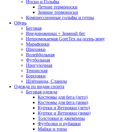
Носки и Гольфы
Летние термоноски
Зимние термоноски
Компрессионные гольфы и гетры
Обувь
Беговая
Внедорожники + Зимний бег
Непромокаемая GoreTex на осень-зиму
Марафонки
Шиповки
Волейбольная
Футбольная
Прогулочная
Теннисная
Борцовки
Шлёпанцы, Сланцы
Одежда по видам спорта
Беговая одежда
Костюмы для бега (лето)
Костюмы для бега (зима)
Куртки и Ветровки (лето)
Куртки и Ветровки (зима)
Толстовки и джемперы
Футболки и рубашки
Майки и топы