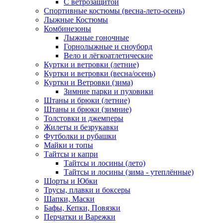
С ветрозащитой
Спортивные костюмы (весна-лето-осень)
Лыжные Костюмы
Комбинезоны
Лыжные гоночные
Горнолыжные и сноуборд
Вело и лёгкоатлетические
Куртки и ветровки (летние)
Куртки и ветровки (весна/осень)
Куртки и Ветровки (зима)
Зимние парки и пуховики
Штаны и брюки (летние)
Штаны и брюки (зимние)
Толстовки и джемперы
Жилеты и безрукавки
Футболки и рубашки
Майки и топы
Тайтсы и капри
Тайтсы и лосины (лето)
Тайтсы и лосины (зима - утеплённые)
Шорты и Юбки
Трусы, плавки и боксеры
Шапки, Маски
Бафы, Кепки, Повязки
Перчатки и Варежки