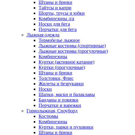
Штаны и брюки
Тайтсы и капри
Шорты, трусы и юбки
Комбинезоны л/а
Носки для бега
Перчатки для бега
Лыжная одежда
Термобелье лыжное
Лыжные костюмы (спортивные)
Лыжные костюмы (прогулочные)
Комбинезоны
Куртки (активное катание)
Куртки (прогулочные)
Штаны и брюки
Толстовки, Флис
Жилеты и безрукавки
Носки
Шапки, маски и балаклавы
Банданы и повязки
Перчатки и варежки
Горнолыжная, Сноуборд
Костюмы
Комбинезоны
Куртки, парки и пуховики
Штаны и брюки