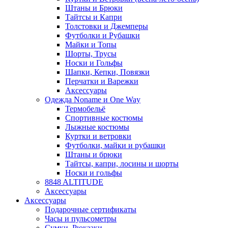
Штаны и Брюки
Тайтсы и Капри
Толстовки и Джемперы
Футболки и Рубашки
Майки и Топы
Шорты, Трусы
Носки и Гольфы
Шапки, Кепки, Повязки
Перчатки и Варежки
Аксессуары
Одежда Noname и One Way
Термобельё
Спортивные костюмы
Лыжные костюмы
Куртки и ветровки
Футболки, майки и рубашки
Штаны и брюки
Тайтсы, капри, лосины и шорты
Носки и гольфы
8848 ALTITUDE
Аксессуары
Аксессуары
Подарочные сертификаты
Часы и пульсометры
Сумки, Рюкзаки