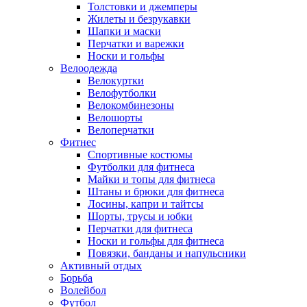
Толстовки и джемперы
Жилеты и безрукавки
Шапки и маски
Перчатки и варежки
Носки и гольфы
Велоодежда
Велокуртки
Велофутболки
Велокомбинезоны
Велошорты
Велоперчатки
Фитнес
Спортивные костюмы
Футболки для фитнеса
Майки и топы для фитнеса
Штаны и брюки для фитнеса
Лосины, капри и тайтсы
Шорты, трусы и юбки
Перчатки для фитнеса
Носки и гольфы для фитнеса
Повязки, банданы и напульсники
Активный отдых
Борьба
Волейбол
Футбол