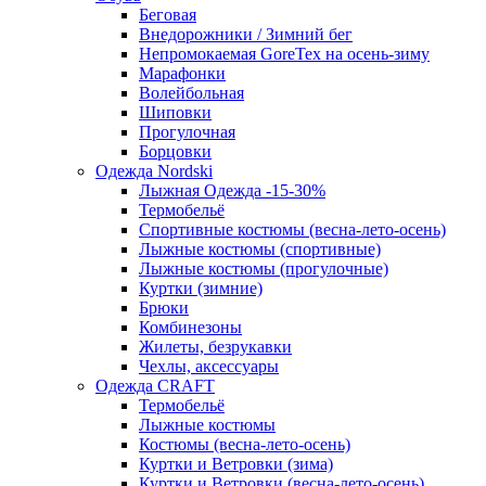
Беговая
Внедорожники / Зимний бег
Непромокаемая GoreTex на осень-зиму
Марафонки
Волейбольная
Шиповки
Прогулочная
Борцовки
Одежда Nordski
Лыжная Одежда -15-30%
Термобельё
Спортивные костюмы (весна-лето-осень)
Лыжные костюмы (спортивные)
Лыжные костюмы (прогулочные)
Куртки (зимние)
Брюки
Комбинезоны
Жилеты, безрукавки
Чехлы, аксессуары
Одежда CRAFT
Термобельё
Лыжные костюмы
Костюмы (весна-лето-осень)
Куртки и Ветровки (зима)
Куртки и Ветровки (весна-лето-осень)