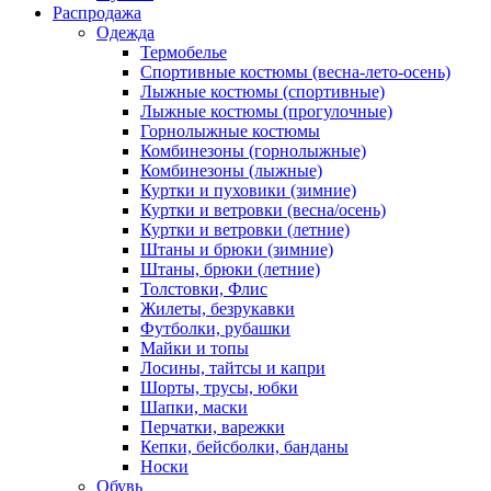
Распродажа
Одежда
Термобелье
Спортивные костюмы (весна-лето-осень)
Лыжные костюмы (спортивные)
Лыжные костюмы (прогулочные)
Горнолыжные костюмы
Комбинезоны (горнолыжные)
Комбинезоны (лыжные)
Куртки и пуховики (зимние)
Куртки и ветровки (весна/осень)
Куртки и ветровки (летние)
Штаны и брюки (зимние)
Штаны, брюки (летние)
Толстовки, Флис
Жилеты, безрукавки
Футболки, рубашки
Майки и топы
Лосины, тайтсы и капри
Шорты, трусы, юбки
Шапки, маски
Перчатки, варежки
Кепки, бейсболки, банданы
Носки
Обувь