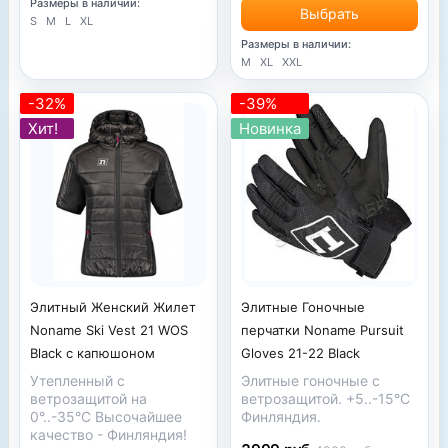
Размеры в наличии:
Выбрать
S
M
L
XL
Размеры в наличии:
M
XL
XXL
-32%
-39%
Хит!
Новинка
Элитный Женский Жилет
Элитные Гоночные
Noname Ski Vest 21 WOS
перчатки Noname Pursuit
Black с капюшоном
Gloves 21-22 Black
Утепленный с
Элитные гоночные с
ветрозащитой на
ветрозащитой. +5..-15°С
0°..-35°С Высочайшее
Финляндия.
качество - Финляндия!