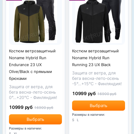
Костюм ветрозащитный
Костюм ветрозащитный
Noname Hybrid Run
Noname Hybrid Run
Running 23 UX Black
Endurance 23 UX
Olive/Black с прямыми
Защита от ветра, для
бега весна-лето-осень
брюками
-5°...+15°С - Финляндия!
Защита от ветра, для
бега весна-лето-осень
10999 руб
16900 руб
0°...+20°С - Финляндия!
Выбрать
10999 руб
16900 руб
Размеры в наличии:
Выбрать
S
L
Размеры в наличии:
S
XL