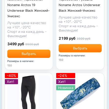
Noname Arctos 19
Noname Arctos Underwear
Underwear Black Женский-
Black Женский-Унисекс
Унисекс
Лучшее цена-качество
на +10°..-20°С
Лучшее цена-качество
Спорт и на кажд.день -
на +10°..-20°С
Финляндия!
Спорт и на кажд.день -
Финляндия!
2199 руб
3500 руб
3499 руб
6500 руб
Выбрать
Выбрать
Размеры в наличии:
150
Размеры в наличии:
150
-40%
-24%
Хит!
Хит!
Новинка