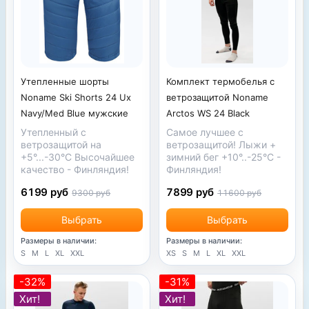
Утепленные шорты
Комплект термобелья с
Noname Ski Shorts 24 Uх
ветрозащитой Noname
Navy/Med Blue мужские
Arctos WS 24 Black
Утепленный с
Самое лучшее с
ветрозащитой на
ветрозащитой! Лыжи +
+5°...-30°С Высочайшее
зимний бег +10°..-25°С -
качество - Финляндия!
Финляндия!
6199 руб
7899 руб
9300 руб
11600 руб
Выбрать
Выбрать
Размеры в наличии:
Размеры в наличии:
S
M
L
XL
XXL
XS
S
M
L
XL
XXL
-32%
-31%
Хит!
Хит!