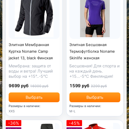
Элитная Мембранная
Элитная Бесшовная
Куртка Noname Camp
Термофутболка Noname
jacket 13, black Финская
Skinlife женская
Мембрана: защита от
Бесшовная! Для спорта и
воды и ветра! Лучший
на каждый день.
выбор на +15°..-5°С
+15...-5°С Финляндия!
9699 руб
1599 руб
16000 руб
3200 руб
Выбрать
Выбрать
Размеры в наличии:
Размеры в наличии:
XXS
M-L
-36%
-45%