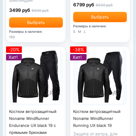
Финляндия!
6799 руб
8500 руб
3499 руб
6500 руб
Выбрать
Выбрать
Размеры в наличии:
Размеры в наличии:
S
M
L
150
-20%
-38%
Хит!
Хит!
Костюм ветрозащитный
Костюм ветрозащитный
Noname WindRunner
Noname WindRunner
Endurance UX black 19 с
Running UX black 19
прямыми брюками
Защита от ветра, для