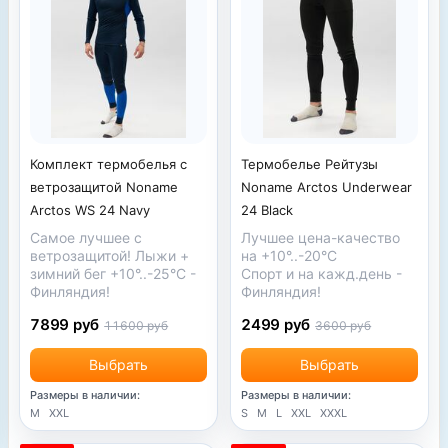
Комплект термобелья с
Термобелье Рейтузы
ветрозащитой Noname
Noname Arctos Underwear
Arctos WS 24 Navy
24 Black
Самое лучшее с
Лучшее цена-качество
ветрозащитой! Лыжи +
на +10°..-20°С
зимний бег +10°..-25°С -
Спорт и на кажд.день -
Финляндия!
Финляндия!
7899 руб
2499 руб
11600 руб
3600 руб
Выбрать
Выбрать
Размеры в наличии:
Размеры в наличии:
M
XXL
S
M
L
XXL
XXXL