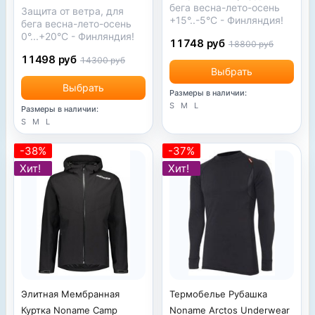
бега весна-лето-осень
Защита от ветра, для
+15°..-5°С - Финляндия!
бега весна-лето-осень
0°...+20°С - Финляндия!
11748 руб
18800 руб
11498 руб
14300 руб
Выбрать
Выбрать
Размеры в наличии:
S
M
L
Размеры в наличии:
S
M
L
-38%
-37%
Хит!
Хит!
Термобелье Рубашка
Элитная Мембранная
Noname Arctos Underwear
Куртка Noname Camp