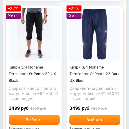
-22%
-22%
Хит!
Хит!
Капри 3/4 Noname
Капри 3/4 Noname
Terminator O-Pants 22 Dark
Terminator O-Pants 22 UX
UX Blue
Black
Сверхлёгкие для бега в
Сверхлёгкие для бега в
жару. Нейлон +5°..+30°С
жару. Нейлон +5°..+30°С
- Финляндия!
- Финляндия!
3499 руб
3499 руб
4500 руб
4500 руб
Выбрать
Выбрать
Размеры в наличии:
Размеры в наличии: