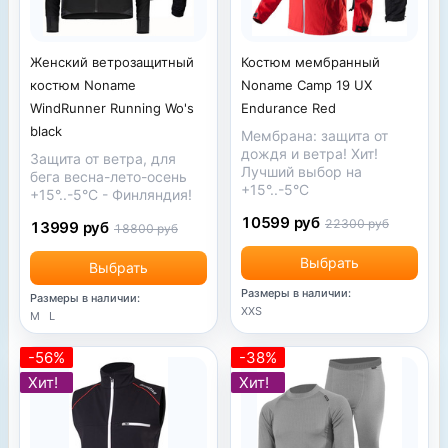
Женский ветрозащитный
Костюм мембранный
костюм Noname
Noname Camp 19 UX
WindRunner Running Wo's
Endurance Red
black
Мембрана: защита от
дождя и ветра! Хит!
Защита от ветра, для
Лучший выбор на
бега весна-лето-осень
+15°..-5°С
+15°..-5°С - Финляндия!
10599 руб
22300 руб
13999 руб
18800 руб
Выбрать
Выбрать
Размеры в наличии:
Размеры в наличии:
XXS
M
L
-56%
-38%
Хит!
Хит!