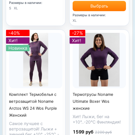
Размеры в наличии:
Выбрать
S
XL
Размеры в наличии:
XL
-40%
-27%
Хит!
Хит!
Новинка
Термотрусы Noname
Комплект Термобелья с
Ultimate Boxer Wos
ветрозащитой Noname
женские
Arctos WS 24 Wos Purple
Женский
Хит!
Лыжи, бег на
+10°..-20°С Финляндия!
Самое лучшее с
ветрозащитой! Лыжи +
1599 руб
2200 руб
зимний бег +10°..-25°С -