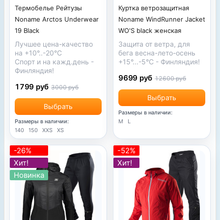
Термобелье Рейтузы
Куртка ветрозащитная
Noname Arctos Underwear
Noname WindRunner Jacket
19 Black
WO'S black женская
Лучшее цена-качество
Защита от ветра, для
на +10°..-20°С
бега весна-лето-осень
Спорт и на кажд.день -
+15°...-5°
С
- Финляндия!
Финляндия!
9699 руб
12600 руб
1799 руб
3000 руб
Выбрать
Выбрать
Размеры в наличии:
Размеры в наличии:
M
L
140
150
XXS
XS
-26%
-52%
Хит!
Хит!
Новинка