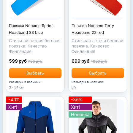
Повязка Noname Sprint
Повязка Noname Terry
Headband 23 blue
Headband 22 red
Стильная летняя беговая
Стильная летняя беговая
повязка. Качество -
повязка. Качество -
Финляндия!
Финляндия!
599 руб
699 руб
790 руб
1000 руб
Выбрать
Выбрать
Размеры в наличии:
Размеры в наличии:
S - 54 см
o/s
-40%
-36%
Хит!
Хит!
Новинка