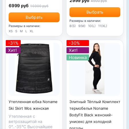
2999 руб
4900 руб
6999 руб
10300 руб
Выбрать
Выбрать
Размеры в наличии:
Размеры в наличии:
8(S)
9(M)
10(L)
11(XL)
XS
S
M
L
XL
-31%
-30%
Хит!
Хит!
Новинка
Элитный Тёплый Комплект
Утепленная юбка Noname
термобелья Noname
Ski Skirt Wos женская
BodyFit Black женский-
Утепленная с
ветрозащитой на
унисекс для холодной
0°..-35°С Высочайшее
погоды