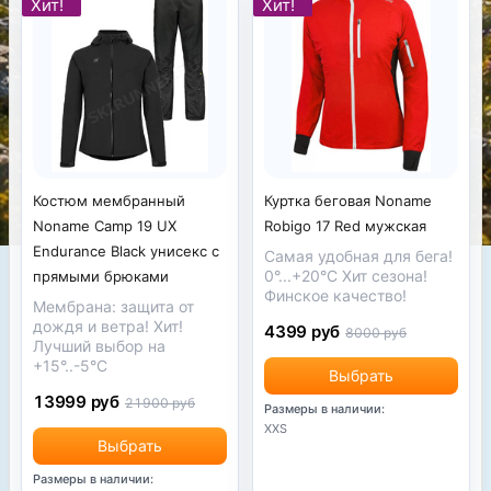
Хит!
Хит!
Костюм мембранный
Куртка беговая Noname
Noname Camp 19 UX
Robigo 17 Red мужская
Endurance Black унисекс с
Самая удобная для бега!
0°...+20°С Хит сезона!
прямыми брюками
Финское качество!
Мембрана: защита от
дождя и ветра! Хит!
4399 руб
8000 руб
Лучший выбор на
+15°..-5°С
Выбрать
13999 руб
21900 руб
Размеры в наличии:
XXS
Выбрать
Размеры в наличии: