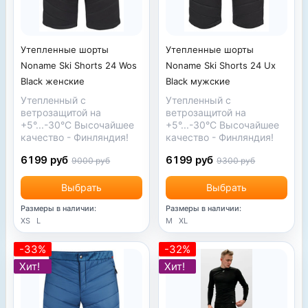
Утепленные шорты
Утепленные шорты
Noname Ski Shorts 24 Wos
Noname Ski Shorts 24 Uх
Black женские
Black мужские
Утепленный с
Утепленный с
ветрозащитой на
ветрозащитой на
+5°...-30°С Высочайшее
+5°...-30°С Высочайшее
качество - Финляндия!
качество - Финляндия!
6199 руб
6199 руб
9000 руб
9300 руб
Выбрать
Выбрать
Размеры в наличии:
Размеры в наличии:
XS
L
M
XL
-33%
-32%
Хит!
Хит!