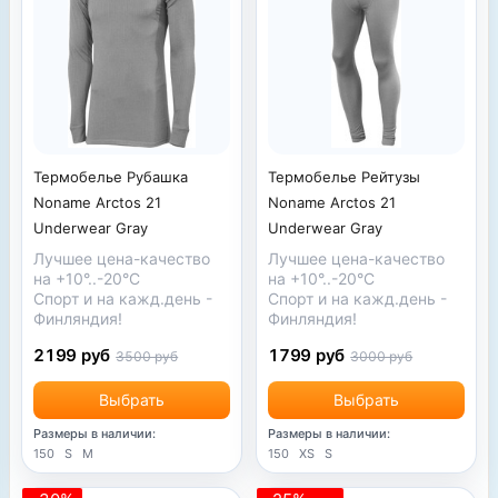
Термобелье Рубашка
Термобелье Рейтузы
Noname Arctos 21
Noname Arctos 21
Underwear Gray
Underwear Gray
Лучшее цена-качество
Лучшее цена-качество
на +10°..-20°С
на +10°..-20°С
Спорт и на кажд.день -
Спорт и на кажд.день -
Финляндия!
Финляндия!
2199 руб
1799 руб
3500 руб
3000 руб
Выбрать
Выбрать
Размеры в наличии:
Размеры в наличии:
150
S
M
150
XS
S