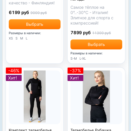
качество - Финляндия!
Самое тёплое на
6199 руб
0°..-30°С - Италия!
9000 руб
Элитное для спорта с
компрессией!
Выбрать
7899 руб
11300 руб
Размеры в наличии:
XS
S
M
L
Выбрать
Размеры в наличии:
S-M
L-XL
-46%
-37%
Хит!
Хит!
Комплект термобелья
Термобелье Рубашка