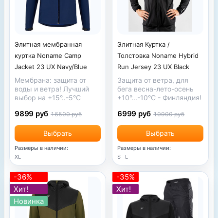
Элитная мембранная
Элитная Куртка /
куртка Noname Camp
Толстовка Noname Hybrid
Jacket 23 UX Navy/Blue
Run Jersey 23 UX Black
Мембрана: защита от
Защита от ветра, для
воды и ветра! Лучший
бега весна-лето-осень
выбор на +15°..-5°С
+10°...-10°
С
- Финляндия!
9899 руб
6999 руб
16500 руб
10900 руб
Выбрать
Выбрать
Размеры в наличии:
Размеры в наличии:
XL
S
L
-36%
-35%
Хит!
Хит!
Новинка