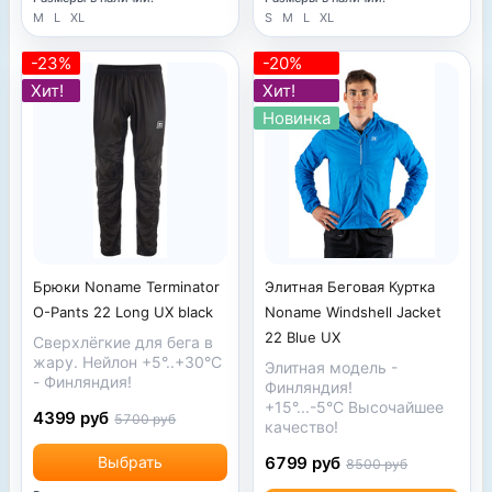
S
M
L
XL
M
L
XL
-23%
-20%
Хит!
Хит!
Новинка
Элитная Беговая Куртка
Брюки Noname Terminator
Noname Windshell Jacket
O-Pants 22 Long UX black
22 Blue UX
Сверхлёгкие для бега в
жару. Нейлон +5°..+30°С
Элитная модель -
- Финляндия!
Финляндия!
+15°...-5°С Высочайшее
4399 руб
5700 руб
качество!
6799 руб
Выбрать
8500 руб