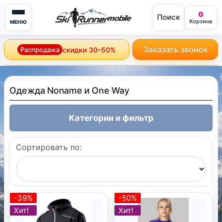
0
Поиск
mobile
Корзина
МЕНЮ
Заказать звонок
Распродажа
скидки 30–50%
Одежда Noname и One Way
Категории и фильтр
Сортировать по:
-39%
-50%
Хит!
Хит!