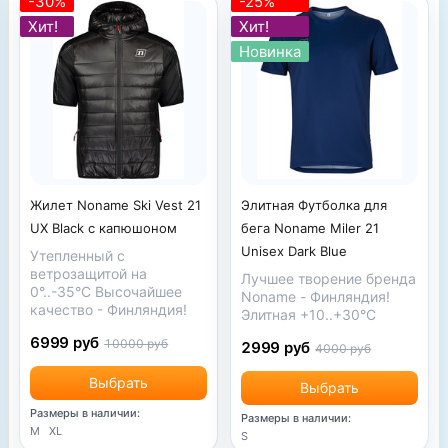
-30%
-25%
Хит!
Хит!
Новинка
Жилет Noname Ski Vest 21
Элитная Футболка для
UX Black с капюшоном
бега Noname Miler 21
Unisex Dark Blue
Утепленный с
ветрозащитой на
Лучшее творение бренда
0°..-35°С Высочайшее
Noname - Финляндия!
качество - Финляндия!
Элитная +10..+30°C
6999 руб
10000 руб
2999 руб
4000 руб
Выбрать
Выбрать
Размеры в наличии:
Размеры в наличии:
M
XL
S