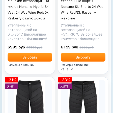
Женский ветрозащитный
Утепленные шорты
жилет Noname Hybrid Ski
Noname Ski Shorts 24 Wos
Vest 24 Wos Wine Red/Dk
Wine Red/Dk Rasberry
Rasberry с капюшоном
женские
Утепленный с
Утепленный с
ветрозащитой на
ветрозащитой на
0°..-35°С Высочайшее
+5°...-30°С Высочайшее
качество - Финляндия!
качество - Финляндия!
6999 руб
6199 руб
10300 руб
9000 руб
Выбрать
Выбрать
Размеры в наличии:
Размеры в наличии:
L
XS
S
M
L
-31%
-33%
Хит!
Хит!