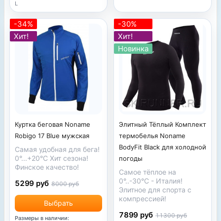
L
-34%
-30%
Хит!
Хит!
Новинка
Куртка беговая Noname
Элитный Тёплый Комплект
Robigo 17 Blue мужская
термобелья Noname
BodyFit Black для холодной
Самая удобная для бега!
0°...+20°С Хит сезона!
погоды
Финское качество!
Самое тёплое на
0°..-30°С - Италия!
5299 руб
8000 руб
Элитное для спорта с
компрессией!
Выбрать
7899 руб
11300 руб
Размеры в наличии: