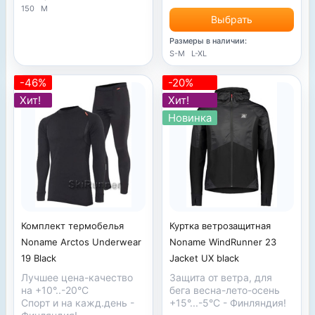
150
M
Выбрать
Размеры в наличии:
S-M
L-XL
-46%
-20%
Хит!
Хит!
Новинка
Комплект термобелья
Куртка ветрозащитная
Noname Arctos Underwear
Noname WindRunner 23
19 Black
Jacket UX black
Лучшее цена-качество
Защита от ветра, для
на +10°..-20°С
бега весна-лето-осень
Спорт и на кажд.день -
+15°...-5°
С
- Финляндия!