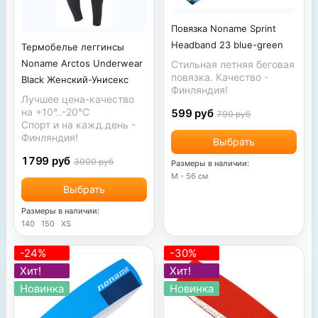
Повязка Noname Sprint
Headband 23 blue-green
Термобелье леггинсы
Noname Arctos Underwear
Стильная летняя беговая
повязка. Качество -
Black Женский-Унисекс
Финляндия!
Лучшее цена-качество
на +10°..-20°С
599 руб
790 руб
Спорт и на кажд.день -
Финляндия!
Выбрать
1799 руб
3000 руб
Размеры в наличии:
М - 56 см
Выбрать
Размеры в наличии:
140
150
XS
-24%
-30%
Хит!
Хит!
Новинка
Новинка