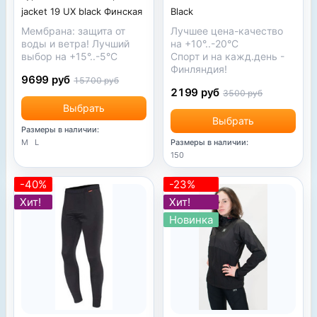
Black
jacket 19 UX black Финская
Лучшее цена-качество
Мембрана: защита от
на +10°..-20°С
воды и ветра! Лучший
Спорт и на кажд.день -
выбор на +15°..-5°С
Финляндия!
9699 руб
15700 руб
2199 руб
3500 руб
Выбрать
Выбрать
Размеры в наличии:
Размеры в наличии:
M
L
150
-40%
-23%
Хит!
Хит!
Новинка