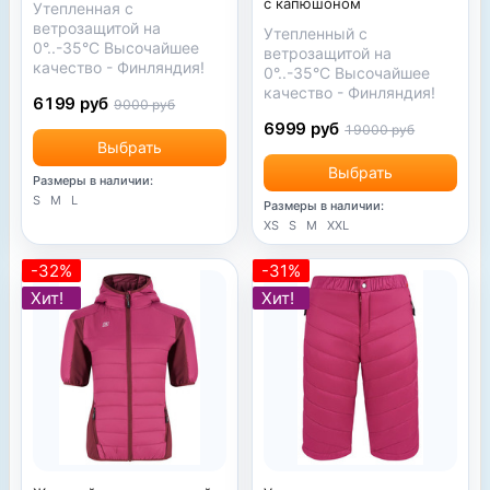
с капюшоном
Утепленная с
ветрозащитой на
Утепленный с
0°..-35°С Высочайшее
ветрозащитой на
качество - Финляндия!
0°..-35°С Высочайшее
качество - Финляндия!
6199 руб
9000 руб
6999 руб
19000 руб
Выбрать
Выбрать
Размеры в наличии:
S
M
L
Размеры в наличии:
XS
S
M
XXL
-32%
-31%
Хит!
Хит!