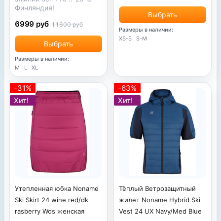
Финляндия!
Выбрать
6999 руб
11600 руб
Размеры в наличии:
XS-S
S-M
Выбрать
Размеры в наличии:
M
L
XL
-31%
-63%
Хит!
Хит!
Тёплый Ветрозащитный
Утепленная юбка Noname
жилет Noname Hybrid Ski
Ski Skirt 24 wine red/dk
Vest 24 UX Navy/Med Blue
rasberry Wos женская