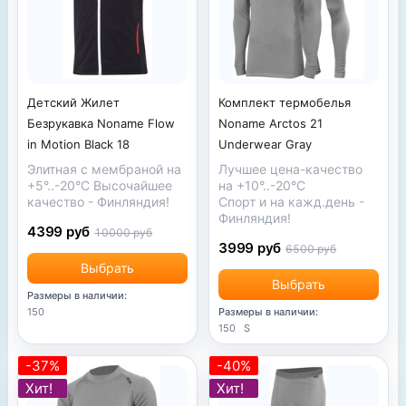
Детский Жилет
Комплект термобелья
Безрукавка Noname Flow
Noname Arctos 21
in Motion Black 18
Underwear Gray
Элитная с мембраной на
Лучшее цена-качество
+5°..-20°С Высочайшее
на +10°..-20°С
качество - Финляндия!
Спорт и на кажд.день -
Финляндия!
4399 руб
10000 руб
3999 руб
6500 руб
Выбрать
Выбрать
Размеры в наличии:
150
Размеры в наличии:
150
S
-37%
-40%
Хит!
Хит!