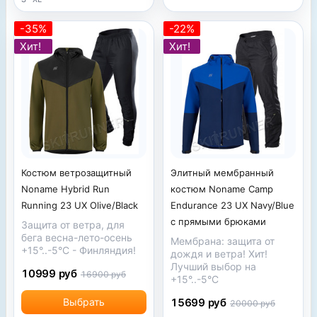
-35%
-22%
Хит!
Хит!
Костюм ветрозащитный
Элитный мембранный
Noname Hybrid Run
костюм Noname Camp
Running 23 UX Olive/Black
Endurance 23 UX Navy/Blue
с прямыми брюками
Защита от ветра, для
бега весна-лето-осень
Мембрана: защита от
+15°..-5°С - Финляндия!
дождя и ветра! Хит!
Лучший выбор на
10999 руб
16900 руб
+15°..-5°С
Выбрать
15699 руб
20000 руб