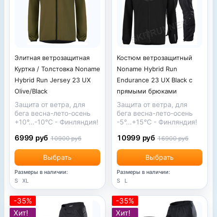
Элитная ветрозащитная
Костюм ветрозащитный
Куртка / Толстовка Noname
Noname Hybrid Run
Hybrid Run Jersey 23 UX
Endurance 23 UX Black с
Olive/Black
прямыми брюками
Защита от ветра, для
Защита от ветра, для
бега весна-лето-осень
бега весна-лето-осень
+10°...-10°
С
- Финляндия!
-5°...+15°С - Финляндия!
6999 руб
10999 руб
10900 руб
16900 руб
Выбрать
Выбрать
Размеры в наличии:
Размеры в наличии:
S
XL
S
L
-35%
-35%
Хит!
Хит!