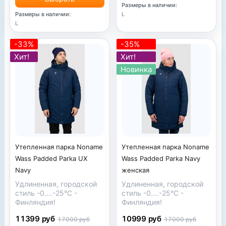
Размеры в наличии:
L
Размеры в наличии:
L
-33%
-35%
Хит!
Хит!
Новинка
Утепленная парка Noname
Утепленная парка Noname
Wass Padded Parka Navy
Wass Padded Parka UX
женская
Navy
Удлиненная, городской
Удлиненная, городской
стиль
-0....-25
°С
-
стиль
-0....-25
°С
-
Финляндия!
Финляндия!
10999 руб
11399 руб
17000 руб
17000 руб