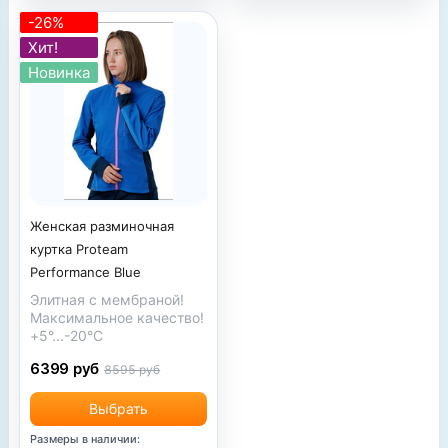
-26%
Хит!
Новинка
Женская разминочная
куртка Proteam
Performance Blue
Элитная с мембраной!
Максимальное качество!
+5°...-20°С
6399 руб
8595 руб
Выбрать
Размеры в наличии: