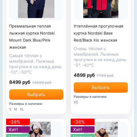
Утеплённая прогулочная
Премиальная теплая
куртка Nordski Base
лыжная куртка Nordski
Red/Black Iris женская
Mount Dark Blue/Pink
женская
Очень тёплая с
мембраной. Лыжные
Самая тёплая с
прогулки и на кажд.день
мембраной. Лыжные
-5°..-40°С
прогулки и на кажд.день
-10°..-50°С
4899 руб
7700 руб
8499 руб
15500 руб
Выбрать
Выбрать
Размеры в наличии:
XS
Размеры в наличии:
S
M
XL
-38%
-38%
Хит!
Хит!