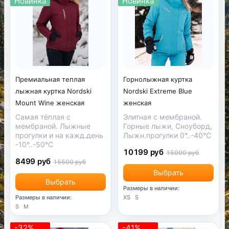
Новинка
Новинка
Премиальная теплая
Горнолыжная куртка
лыжная куртка Nordski
Nordski Extreme Blue
Mount Wine женская
женская
Самая тёплая с
Элитная с мембраной.
мембраной. Лыжные
Горные лыжи, Сноуборд,
прогулки и на кажд.день
Лыжн.прогулки 0°..-40°С
-10°..-50°С
10199 руб
15000 руб
8499 руб
15500 руб
Выбрать
Выбрать
Размеры в наличии:
Размеры в наличии:
XS
S
S
M
-32%
-41%