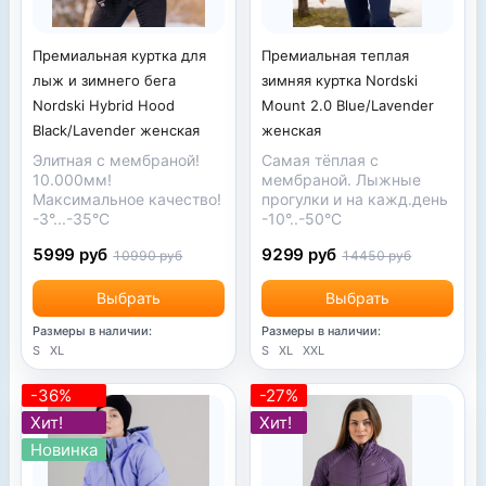
Премиальная куртка для
Премиальная теплая
лыж и зимнего бега
зимняя куртка Nordski
Nordski Hybrid Hood
Mount 2.0 Blue/Lavender
Black/Lavender женская
женская
Элитная с мембраной!
Самая тёплая с
10.000мм!
мембраной. Лыжные
Максимальное качество!
прогулки и на кажд.день
-3°...-35°С
-10°..-50°С
5999 руб
9299 руб
10990 руб
14450 руб
Выбрать
Выбрать
Размеры в наличии:
Размеры в наличии:
S
XL
S
XL
XXL
-36%
-27%
Хит!
Хит!
Новинка