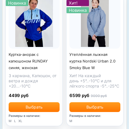
Новинка
Хит!
Новинка
Куртка-анорак с
Утеплённая лыжная
капюшоном RUNDAY
куртка Nordski Urban 2.0
синяя, женская
Smoky Blue W
3 кармана, Капюшон, от
Хит! На каждый
ветра и дождя
день
+5°..-10°С
и для
+20...-10
°С
лёгкого спорта
-5°..-25°С
4499 руб
6599 руб
9000 руб
Выбрать
Выбрать
Размеры в наличии:
Размеры в наличии:
M
L
XL
M