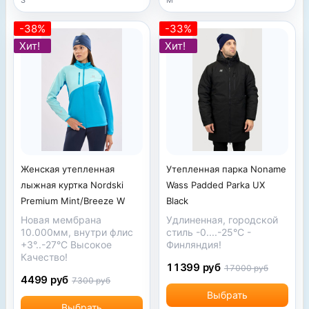
-38%
-33%
Хит!
Хит!
Утепленная парка Noname
Женская утепленная
Wass Padded Parka UX
лыжная куртка Nordski
Black
Premium Mint/Breeze W
Удлиненная, городской
Новая мембрана
стиль
-0....-25
°С
-
10.000мм, внутри флис
Финляндия!
+3°..-27°С Высокое
Качество!
11399 руб
17000 руб
4499 руб
7300 руб
Выбрать
Выбрать