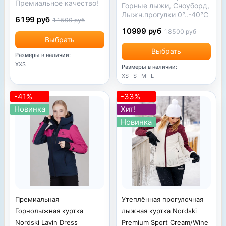
Премиальное качество!
Горные лыжи, Сноуборд,
Лыжн.прогулки 0°..-40°С
6199 руб
11500 руб
10999 руб
18500 руб
Выбрать
Выбрать
Размеры в наличии:
XXS
Размеры в наличии:
XS
S
M
L
-41%
-33%
Новинка
Хит!
Новинка
Утеплённая прогулочная
Премиальная
лыжная куртка Nordski
Горнолыжная куртка
Premium Sport Cream/Wine
Nordski Lavin Dress