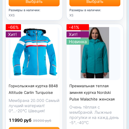
Выбрать
Выбрать
Размеры в наличии:
Размеры в наличии:
XXS
XS
-66%
-41%
Хит!
Хит!
Новинка
Горнолыжная куртка 8848
Премиальная теплая
Altitude Carlin Turquoise
зимняя куртка Nordski
Pulse Malachite женская
Мембрана 20.000 Самый
лучший материал!
Очень тёплая с
0°...-20°С Швеция!
мембраной. Лыжные
прогулки и на кажд.день
11990 руб
35000 руб
-5°..-40°С