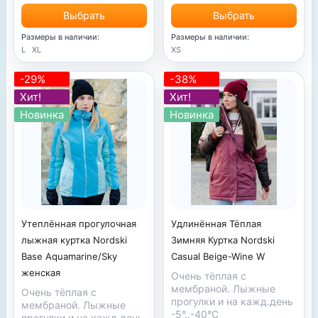
Выбрать
Выбрать
Размеры в наличии:
Размеры в наличии:
L
XL
XS
-29%
-38%
Хит!
Хит!
Новинка
Новинка
Утеплённая прогулочная
Удлинённая Тёплая
лыжная куртка Nordski
Зимняя Куртка Nordski
Base Aquamarine/Sky
Casual Beige-Wine W
женская
Очень тёплая с
мембраной. Лыжные
Очень тёплая с
прогулки и на кажд.день
мембраной. Лыжные
-5°..-40°С
прогулки и на кажд.день