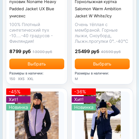
Горнолыжная куртка
пуховик Noname Heavy
Salomon Warm Ambition
Padded Jacket UX Blue
Jacket W White/Icy
унисекс
Очень тёплая с
100% Плотный
мембраной. Горные
синтетический пух
лыжи, Сноуборд,
-10....-40 градусов -
Лыжн.прогулки 0°..-40°С
Финляндия!
25499 руб
8799 руб
40590 руб
13000 руб
Выбрать
Выбрать
Размеры в наличии:
Размеры в наличии:
M
150
XXS
XXL
-45%
-36%
Хит!
Хит!
Новинка
Новинка