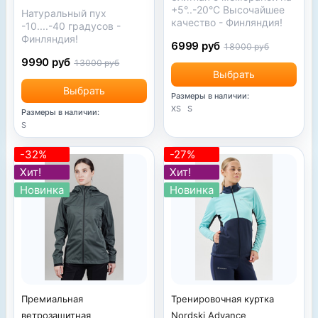
+5°..-20°С Высочайшее
Натуральный пух
качество - Финляндия!
-10....-40 градусов -
Финляндия!
6999 руб
18000 руб
9990 руб
13000 руб
Выбрать
Выбрать
Размеры в наличии:
XS
S
Размеры в наличии:
S
-32%
-27%
Хит!
Хит!
Новинка
Новинка
Премиальная
Тренировочная куртка
ветрозащитная
Nordski Advance