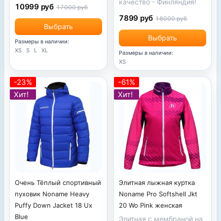
качество - Финляндия!
10999 руб
17000 руб
7899 руб
18000 руб
Выбрать
Выбрать
Размеры в наличии:
XS
S
L
XL
Размеры в наличии:
XS
-23%
-61%
Хит!
Хит!
Очень Тёплый спортивный
Элитная лыжная куртка
пуховик Noname Heavy
Noname Pro Softshell Jkt
Puffy Down Jacket 18 Ux
20 Wo Pink женская
Blue
Элитная с мембраной на