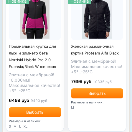
Новинка
Новинка
Премиальная куртка для
Женская разминочная
лыж и зимнего бега
куртка Proteam Alfa Black
Nordski Hybrid Pro 2.0
Элитная с мембраной!
Максимальное качество!
Fuchsia/Black W женская
+5°...-25°С
Элитная с мембраной!
10.000мм!
7699 руб
10335 руб
Максимальное качество!
+5°...-25°С
Выбрать
6499 руб
9490 руб
Размеры в наличии:
M
Выбрать
Размеры в наличии:
S
M
L
XL