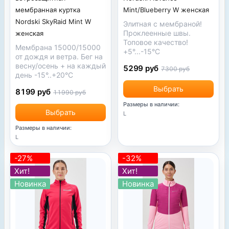
мембранная куртка
Mint/Blueberry W женская
Nordski SkyRaid Mint W
Элитная с мембраной!
Проклеенные швы.
женская
Топовое качество!
Мембрана 15000/15000
+5°...-15°С
от дождя и ветра. Бег на
весну/осень + на каждый
5299 руб
7300 руб
день -15°..+20°С
Выбрать
8199 руб
11990 руб
Размеры в наличии:
Выбрать
L
Размеры в наличии:
L
-27%
-32%
Хит!
Хит!
Новинка
Новинка