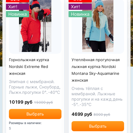
Хит!
Хит!
Новинка
Новинка
Утеплённая прогулочная
Горнолыжная куртка
лыжная куртка Nordski
Nordski Extreme Red
Montana Sky-Aquamarine
женская
женская
Элитная с мембраной.
Горные лыжи, Сноуборд,
Очень тёплая с
Лыжн.прогулки 0°..-40°С
мембраной. Лыжные
прогулки и на кажд.день
10199 руб
15000 руб
-5°..-35°С
4699 руб
Выбрать
8000 руб
Размеры в наличии:
Выбрать
S