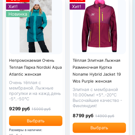
Хит!
Хит!
Новинка
Непромокаемая Очень
Тёплая Элитная Лыжная
Теплая Парка Nordski Aqua
Разминочная Куртка
Atlantic женская
Noname Hybrid Jacket 19
Wos Purple женская
Очень тёплая с
мембраной. Лыжные
Элитная с мембраной
прогулки и на кажд.день
10.000мм! +5°..-20°С
-5°..-50°С
Высочайшее качество -
Финляндия!
9299 руб
15000 руб
8799 руб
14900 руб
Выбрать
Выбрать
Размеры в наличии: