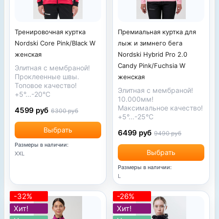
Тренировочная куртка
Премиальная куртка для
Nordski Core Pink/Black W
лыж и зимнего бега
женская
Nordski Hybrid Pro 2.0
Candy Pink/Fuchsia W
Элитная с мембраной!
Проклеенные швы.
женская
Топовое качество!
Элитная с мембраной!
+5°...-20°С
10.000мм!
Максимальное качество!
4599 руб
6300 руб
+5°...-25°С
Выбрать
6499 руб
9490 руб
Размеры в наличии:
Выбрать
XXL
Размеры в наличии:
L
-32%
-26%
Хит!
Хит!