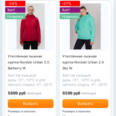
-34%
-27%
Хит!
Хит!
Новинка
Новинка
Утеплённая лыжная
Утеплённая лыжная
куртка Nordski Urban 2.0
куртка Nordski Urban 2.0
Barberry W
Sky W
Хит! На каждый
Хит! На каждый
день
+5°..-10°С
и для
день
+5°..-10°С
и для
лёгкого спорта
-5°..-25°С
лёгкого спорта
-5°..-25°С
5899 руб
6599 руб
9000 руб
9000 руб
Выбрать
Выбрать
Размеры в наличии:
Размеры в наличии:
S
M