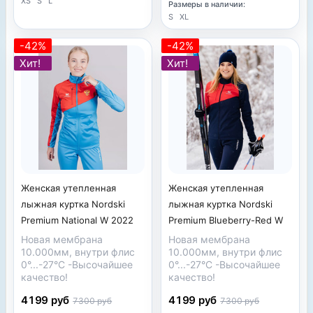
XS
S
L
Размеры в наличии:
S
XL
-42%
-42%
Хит!
Хит!
Женская утепленная
Женская утепленная
лыжная куртка Nordski
лыжная куртка Nordski
Premium National W 2022
Premium Blueberry-Red W
Новая мембрана
Новая мембрана
10.000мм, внутри флис
10.000мм, внутри флис
0°...-27°С -
Высочайшее
0°...-27°С -
Высочайшее
качество!
качество!
4199 руб
4199 руб
7300 руб
7300 руб