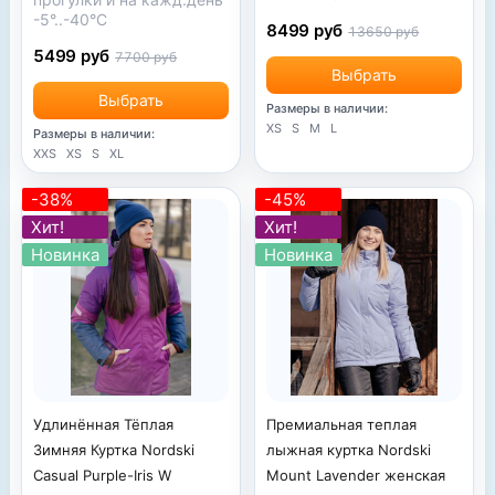
-5°..-40°С
8499 руб
13650 руб
5499 руб
7700 руб
Выбрать
Выбрать
Размеры в наличии:
XS
S
M
L
Размеры в наличии:
XXS
XS
S
XL
-38%
-45%
Хит!
Хит!
Новинка
Новинка
Удлинённая Тёплая
Премиальная теплая
Зимняя Куртка Nordski
лыжная куртка Nordski
Casual Purple-Iris W
Mount Lavender женская