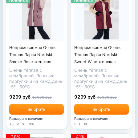
Новинка
Новинка
Непромокаемая Очень
Непромокаемая Очень
Теплая Парка Nordski
Теплая Парка Nordski
Smoke Rose женская
Sweet Wine женская
Очень тёплая с
Очень тёплая с
мембраной. Лыжные
мембраной. Лыжные
прогулки и на кажд.день
прогулки и на кажд.день
-5°..-50°С
-5°..-50°С
9299 руб
9299 руб
15000 руб
15000 руб
Выбрать
Выбрать
Размеры в наличии:
Размеры в наличии:
XS
M
XL
XXL
S
L
XL
-38%
-41%