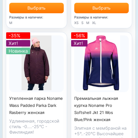
Выбрать
Выбрать
Размеры в наличии:
Размеры в наличии:
XS
S
M
XL
M
-35%
-56%
Хит!
Хит!
Новинка
Утепленная парка Noname
Премиальная лыжная
Wass Padded Parka Dark
куртка Noname Pro
Rasberry женская
Softshell Jkt 21 Wos
Blue/Pink женская
Удлиненная, городской
стиль
-0....-25
°С
-
Элитная с мембраной на
Финляндия!
+5°..-20°С Высочайшее