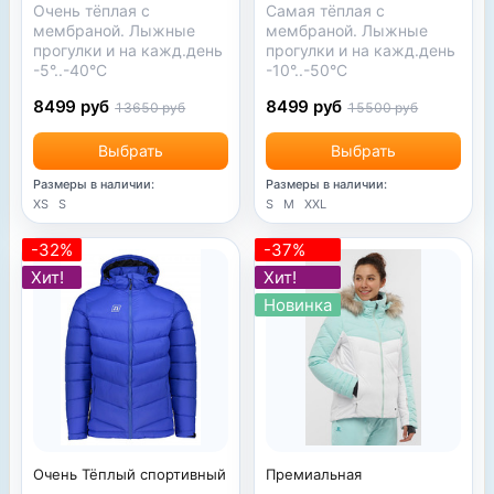
Очень тёплая с
Самая тёплая с
мембраной. Лыжные
мембраной. Лыжные
прогулки и на кажд.день
прогулки и на кажд.день
-5°..-40°С
-10°..-50°С
8499 руб
8499 руб
13650 руб
15500 руб
Выбрать
Выбрать
Размеры в наличии:
Размеры в наличии:
XS
S
S
M
XXL
-32%
-37%
Хит!
Хит!
Новинка
Премиальная
Очень Тёплый спортивный