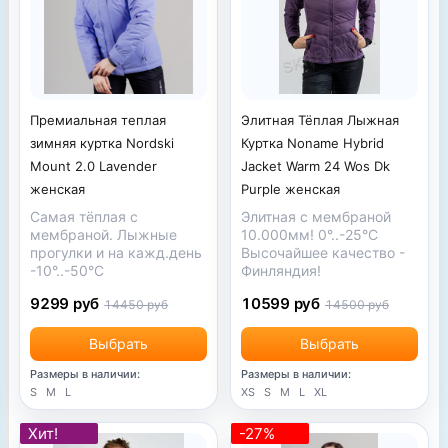
Элитная Тёплая Лыжная
Премиальная теплая
Куртка Noname Hybrid
зимняя куртка Nordski
Jacket Warm 24 Wos Dk
Mount 2.0 Lavender
Purple женская
женская
Элитная с мембраной
Самая тёплая с
10.000мм! 0°..-25°С
мембраной. Лыжные
Высочайшее качество -
прогулки и на кажд.день
Финляндия!
-10°..-50°С
10599 руб
9299 руб
14500 руб
14450 руб
Выбрать
Выбрать
Размеры в наличии:
Размеры в наличии:
XS
S
M
L
XL
S
M
L
Хит!
-27%