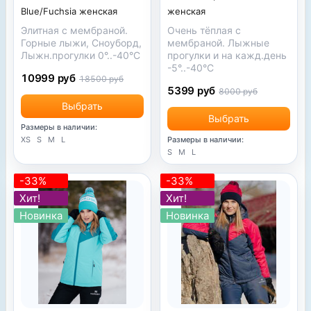
женская
Blue/Fuchsia женская
Очень тёплая с
Элитная с мембраной.
мембраной. Лыжные
Горные лыжи, Сноуборд,
прогулки и на кажд.день
Лыжн.прогулки 0°..-40°С
-5°..-40°С
10999 руб
18500 руб
5399 руб
8000 руб
Выбрать
Выбрать
Размеры в наличии:
Размеры в наличии:
XS
S
M
L
S
M
L
-33%
-33%
Хит!
Хит!
Новинка
Новинка