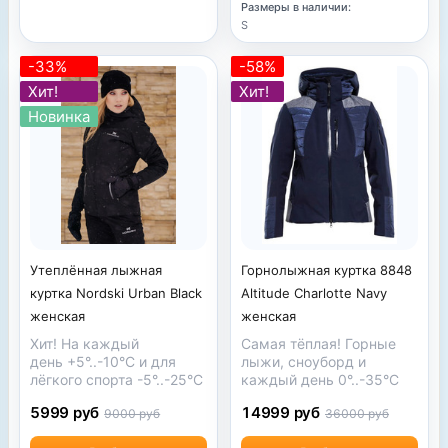
Размеры в наличии:
S
-33%
-58%
Хит!
Хит!
Новинка
Утеплённая лыжная
Горнолыжная куртка 8848
куртка Nordski Urban Black
Altitude Charlotte Navy
женская
женская
Хит! На каждый
Самая тёплая! Горные
день
+5°..-10°С
и для
лыжи, сноуборд и
лёгкого спорта
-5°..-25°С
каждый день 0°..-35°С
5999 руб
14999 руб
9000 руб
36000 руб