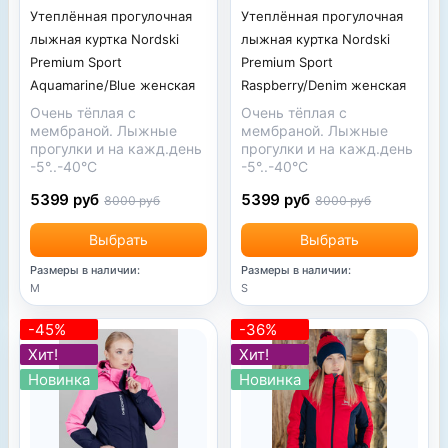
Утеплённая прогулочная
Утеплённая прогулочная
лыжная куртка Nordski
лыжная куртка Nordski
Premium Sport
Premium Sport
Aquamarine/Blue женская
Raspberry/Denim женская
Очень тёплая с
Очень тёплая с
мембраной. Лыжные
мембраной. Лыжные
прогулки и на кажд.день
прогулки и на кажд.день
-5°..-40°С
-5°..-40°С
5399 руб
5399 руб
8000 руб
8000 руб
Выбрать
Выбрать
Размеры в наличии:
Размеры в наличии:
M
S
-45%
-36%
Хит!
Хит!
Новинка
Новинка