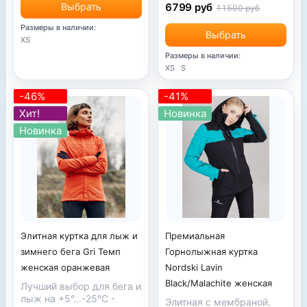
Выбрать
6799 руб
11500 руб
Размеры в наличии:
Выбрать
XS
Размеры в наличии:
XS
S
-46%
-41%
Хит!
Новинка
Новинка
Элитная куртка для лыж и
Премиальная
зимнего бега Gri Темп
Горнолыжная куртка
женская оранжевая
Nordski Lavin
Black/Malachite женская
Лучший выбор для бега и
лыж на +5°...-25°С -
Элитная с мембраной.