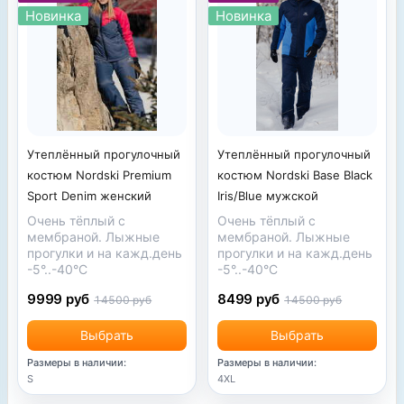
Новинка
Новинка
Утеплённый прогулочный
Утеплённый прогулочный
костюм Nordski Base Black
костюм Nordski Premium
Iris/Blue мужской
Sport Denim женский
Очень тёплый с
Очень тёплый с
мембраной. Лыжные
мембраной. Лыжные
прогулки и на кажд.день
прогулки и на кажд.день
-5°..-40°С
-5°..-40°С
8499 руб
9999 руб
14500 руб
14500 руб
Выбрать
Выбрать
Размеры в наличии:
Размеры в наличии:
4XL
S