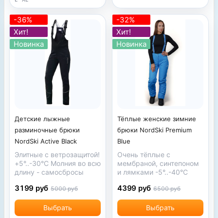
-36%
-32%
Хит!
Хит!
Новинка
Новинка
Детские лыжные
Тёплые женские зимние
разминочные брюки
брюки NordSki Premium
NordSki Active Black
Blue
Элитные с ветрозащитой!
Очень тёплые с
+5°..-30°С Молния во всю
мембраной, синтепоном
длину - самосбросы
и лямками -5°..-40°С
3199 руб
4399 руб
5000 руб
6500 руб
Выбрать
Выбрать