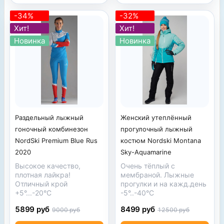
-34%
-32%
Хит!
Хит!
Новинка
Новинка
Раздельный лыжный
Женский утеплённый
гоночный комбинезон
прогулочный лыжный
NordSki Premium Blue Rus
костюм Nordski Montana
2020
Sky-Aquamarine
Высокое качество,
Очень тёплый с
плотная лайкра!
мембраной. Лыжные
Отличный крой
прогулки и на кажд.день
+5°...-20°С
-5°..-40°С
5899 руб
8499 руб
9000 руб
12500 руб