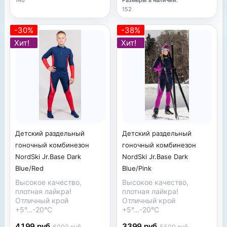
152
-30%
-38%
Хит!
Хит!
Детский раздельный
Детский раздельный
гоночный комбинезон
гоночный комбинезон
NordSki Jr.Base Dark
NordSki Jr.Base Dark
Blue/Red
Blue/Pink
Высокое качество,
Высокое качество,
плотная лайкра!
плотная лайкра!
Отличный крой
Отличный крой
+5°...-20°С
+5°...-20°С
4199 руб
3399 руб
6000 руб
5500 руб