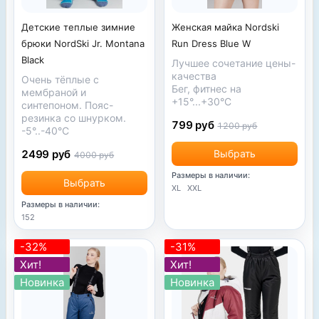
Детские теплые зимние
Женская майка Nordski
брюки NordSki Jr. Montana
Run Dress Blue W
Black
Лучшее сочетание цены-
качества
Очень тёплые с
Бег, фитнес на
мембраной и
+15°...+30°С
синтепоном. Пояс-
резинка со шнурком.
799 руб
1200 руб
-5°..-40°С
2499 руб
Выбрать
4000 руб
Размеры в наличии:
Выбрать
XL
XXL
Размеры в наличии:
152
-32%
-31%
Хит!
Хит!
Новинка
Новинка