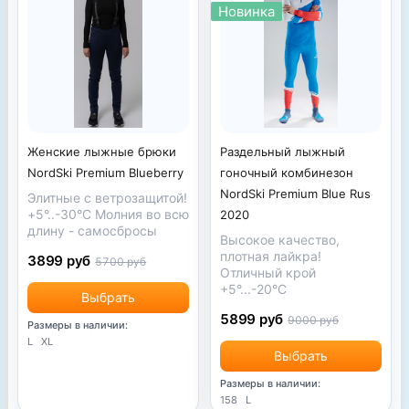
Новинка
Женские лыжные брюки
Раздельный лыжный
NordSki Premium Blueberry
гоночный комбинезон
NordSki Premium Blue Rus
Элитные с ветрозащитой!
+5°..-30°С Молния во всю
2020
длину - самосбросы
Высокое качество,
плотная лайкра!
3899 руб
5700 руб
Отличный крой
+5°...-20°С
Выбрать
5899 руб
9000 руб
Размеры в наличии:
L
XL
Выбрать
Размеры в наличии:
158
L