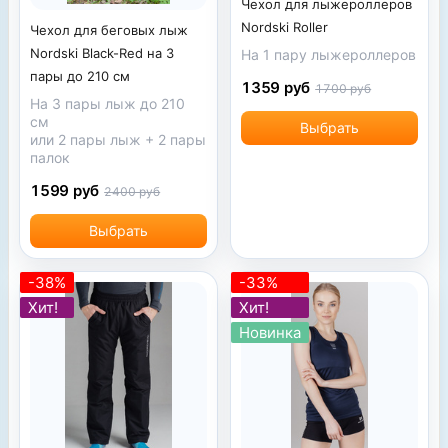
Чехол для лыжероллеров
Nordski Roller
Чехол для беговых лыж
Nordski Black-Red на 3
На 1 пару лыжероллеров
пары до 210 см
1359 руб
1700 руб
На 3 пары лыж до 210
см
Выбрать
или 2 пары лыж + 2 пары
палок
1599 руб
2400 руб
Выбрать
-38%
-33%
Хит!
Хит!
Новинка