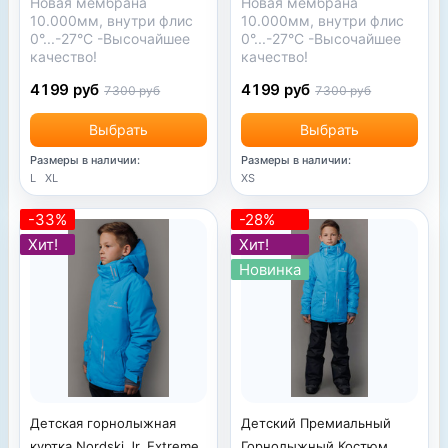
Новая мембрана
Новая мембрана
10.000мм, внутри флис
10.000мм, внутри флис
0°...-27°С -
Высочайшее
0°...-27°С -
Высочайшее
качество!
качество!
4199 руб
4199 руб
7300 руб
7300 руб
Выбрать
Выбрать
Размеры в наличии:
Размеры в наличии:
L
XL
XS
-33%
-28%
Хит!
Хит!
Новинка
Детская горнолыжная
Детский Премиальный
куртка Nordski Jr. Extreme
Горнолыжный Костюм