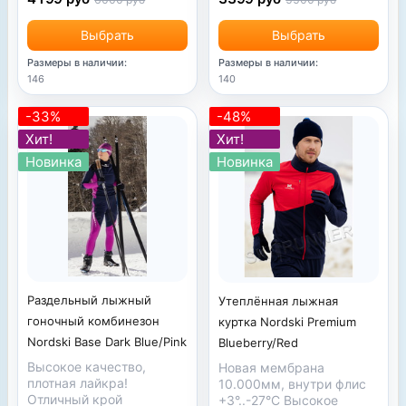
Выбрать
Выбрать
Размеры в наличии:
Размеры в наличии:
146
140
-33%
-48%
Хит!
Хит!
Новинка
Новинка
Раздельный лыжный
Утеплённая лыжная
гоночный комбинезон
куртка Nordski Premium
Nordski Base Dark Blue/Pink
Blueberry/Red
Высокое качество,
Новая мембрана
плотная лайкра!
10.000мм, внутри флис
Отличный крой
+3°..-27°С Высокое