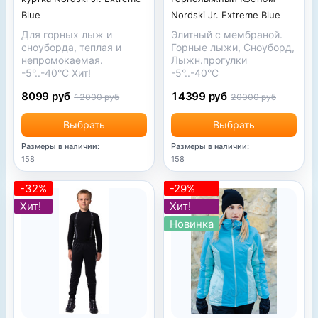
Blue
Nordski Jr. Extreme Blue
Для горных лыж и
Элитный с мембраной.
сноуборда, теплая и
Горные лыжи, Сноуборд,
непромокаемая.
Лыжн.прогулки
-5°..-40°С Хит!
-5°..-40°С
8099 руб
14399 руб
12000 руб
20000 руб
Выбрать
Выбрать
Размеры в наличии:
Размеры в наличии:
158
158
-32%
-29%
Хит!
Хит!
Новинка