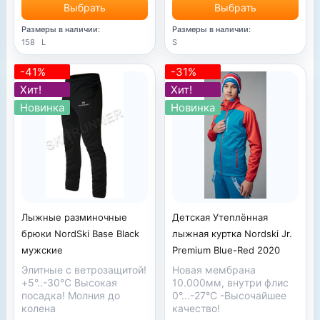
Выбрать
Выбрать
Размеры в наличии:
Размеры в наличии:
158
L
S
-41%
-31%
Хит!
Хит!
Новинка
Новинка
Лыжные разминочные
Детская Утеплённая
брюки NordSki Base Black
лыжная куртка Nordski Jr.
мужские
Premium Blue-Red 2020
Элитные с ветрозащитой!
Новая мембрана
+5°..-30°С Высокая
10.000мм, внутри флис
посадка! Молния до
0°...-27°С -
Высочайшее
колена
качество!