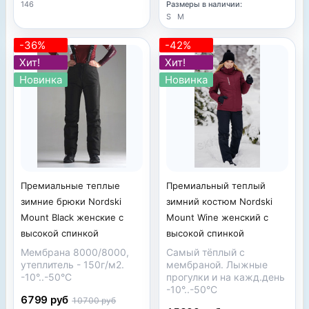
146
Размеры в наличии:
S
M
-36%
-42%
Хит!
Хит!
Новинка
Новинка
Премиальные теплые
Премиальный теплый
зимние брюки Nordski
зимний костюм Nordski
Mount Black женские с
Mount Wine женский с
высокой спинкой
высокой спинкой
Мембрана 8000/8000,
Самый тёплый с
утеплитель - 150г/м2.
мембраной. Лыжные
-10°..-50°С
прогулки и на кажд.день
-10°..-50°С
6799 руб
10700 руб