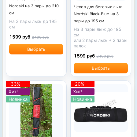
Nordski на 3 пары до 210
Чехол для беговых лыж
см
Nordski Black-Blue на 3
пары до 195 см
На 3 пары лыж до 195
см
На 3 пары лыж до 195
см
1599 руб
2400 руб
или 2 пары лыж + 2 пары
палок
Выбрать
1599 руб
2400 руб
Выбрать
-33%
-20%
Хит!
Хит!
Новинка
Новинка