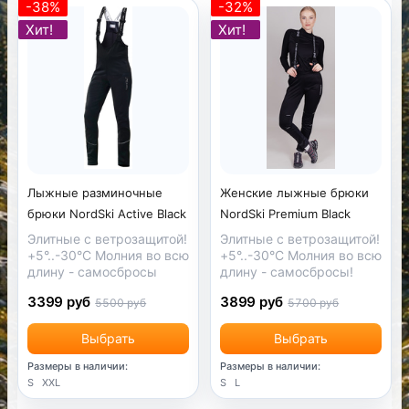
-38%
-32%
Хит!
Хит!
Женские лыжные брюки
Лыжные разминочные
NordSki Premium Black
брюки NordSki Active Black
Элитные с ветрозащитой!
Элитные с ветрозащитой!
+5°..-30°С Молния во всю
+5°..-30°С Молния во всю
длину - самосбросы!
длину - самосбросы
3899 руб
3399 руб
5700 руб
5500 руб
Выбрать
Выбрать
Размеры в наличии:
Размеры в наличии:
S
L
S
XXL