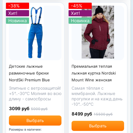
-38%
-45%
Хит!
Хит!
Новинка
Новинка
Детские лыжные
Премиальная теплая
разминочные брюки
лыжная куртка Nordski
NordSki Premium Blue
Mount Wine женская
Элитные с ветрозащитой!
Самая тёплая с
+5°..-30°С Молния во всю
мембраной. Лыжные
длину - самосбросы
прогулки и на кажд.день
-10°..-50°С
3099 руб
5000 руб
8499 руб
15500 руб
Выбрать
Выбрать
Размеры в наличии: