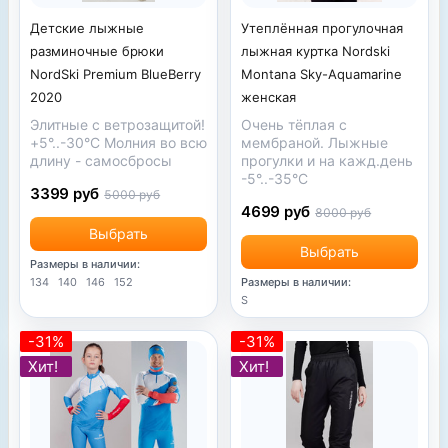
Детские лыжные
Утеплённая прогулочная
разминочные брюки
лыжная куртка Nordski
NordSki Premium BlueBerry
Montana Sky-Aquamarine
2020
женская
Элитные с ветрозащитой!
Очень тёплая с
+5°..-30°С Молния во всю
мембраной. Лыжные
длину - самосбросы
прогулки и на кажд.день
-5°..-35°С
3399 руб
5000 руб
4699 руб
8000 руб
Выбрать
Выбрать
Размеры в наличии:
134
140
146
152
Размеры в наличии:
S
-31%
-31%
Хит!
Хит!