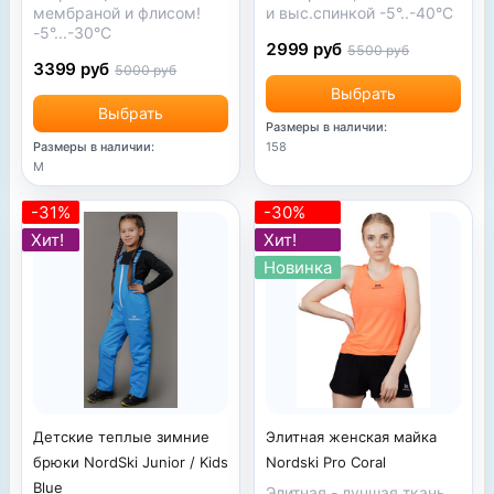
мембраной и флисом!
и выс.спинкой -5°..-40°С
-5°...-30°С
2999 руб
5500 руб
3399 руб
5000 руб
Выбрать
Выбрать
Размеры в наличии:
Размеры в наличии:
158
M
-31%
-30%
Хит!
Хит!
Новинка
Детские теплые зимние
Элитная женская майка
брюки NordSki Junior / Kids
Nordski Pro Coral
Blue
Элитная - лучшая ткань