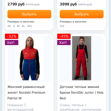
2799 руб
3999 руб
4750 руб
5800 руб
Выбрать
Выбрать
Размеры в наличии:
Размеры в наличии:
XS
S
M
XL
XXL
152
-32%
-45%
Хит!
Хит!
Женский разминочный
Детские теплые зимние
жилет Nordski Premium
брюки NordSki Junior / Kids
Patriot W
Red
Новинка! С
Очень тёплые с
ветрозащитной
мембраной, синтепоном