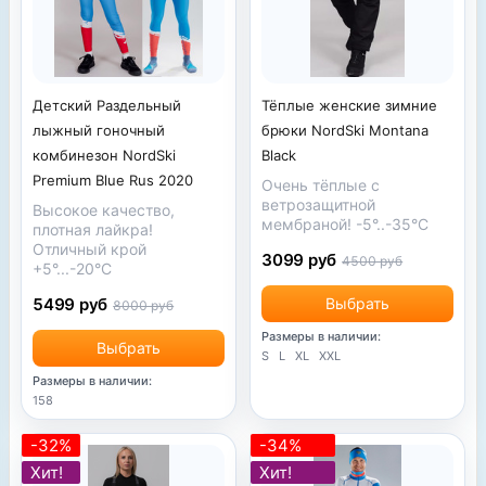
Детский Раздельный
Тёплые женские зимние
лыжный гоночный
брюки NordSki Montana
комбинезон NordSki
Black
Premium Blue Rus 2020
Очень тёплые с
ветрозащитной
Высокое качество,
мембраной! -5°..-35°С
плотная лайкра!
Отличный крой
3099 руб
4500 руб
+5°...-20°С
5499 руб
Выбрать
8000 руб
Размеры в наличии:
Выбрать
S
L
XL
XXL
Размеры в наличии:
158
-32%
-34%
Хит!
Хит!