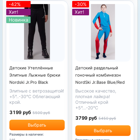
-42%
-30%
Хит!
Хит!
Новинка
Детские Утеплённые
Детский раздельный
Элитные Лыжные брюки
гоночный комбинезон
Nordski Jr.Pro Black
NordSki Jr.Base Blue/Red
Элитные с ветрозащитой!
Высокое качество,
+5°..-30°С Облегающий
плотная лайкра!
крой.
Отличный крой
+5°...-20°С
3199 руб
5500 руб
3799 руб
5450 руб
Выбрать
Выбрать
Размеры в наличии:
146
Размеры в наличии: