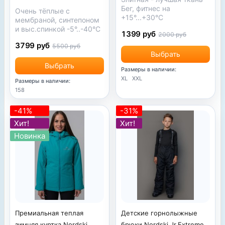
Бег, фитнес на
Очень тёплые с
+15°...+30°С
мембраной, синтепоном
и выс.спинкой -5°..-40°С
1399 руб
2000 руб
3799 руб
5500 руб
Выбрать
Выбрать
Размеры в наличии:
XL
XXL
Размеры в наличии:
158
-41%
-31%
Хит!
Хит!
Новинка
Детские горнолыжные
Премиальная теплая
брюки Nordski Jr.Extreme
зимняя куртка Nordski