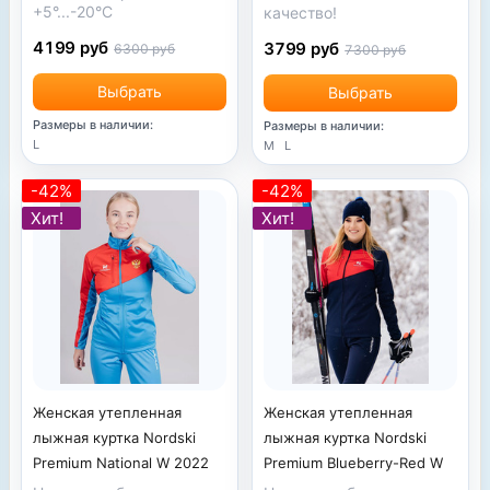
+5°...-20°С
качество!
4199 руб
3799 руб
6300 руб
7300 руб
Выбрать
Выбрать
Размеры в наличии:
Размеры в наличии:
L
M
L
-42%
-42%
Хит!
Хит!
Женская утепленная
Женская утепленная
лыжная куртка Nordski
лыжная куртка Nordski
Premium National W 2022
Premium Blueberry-Red W