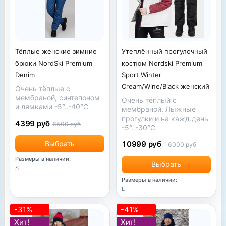
Тёплые женские зимние
Утеплённый прогулочный
брюки NordSki Premium
костюм Nordski Premium
Denim
Sport Winter
Cream/Wine/Black женский
Очень тёплые с
мембраной, синтепоном
Очень тёплый с
и лямками -5°..-40°С
мембраной. Лыжные
прогулки и на кажд.день
4399 руб
6500 руб
-5°..-30°С
Выбрать
10999 руб
16000 руб
Размеры в наличии:
Выбрать
S
Размеры в наличии:
L
-31%
-41%
Хит!
Хит!