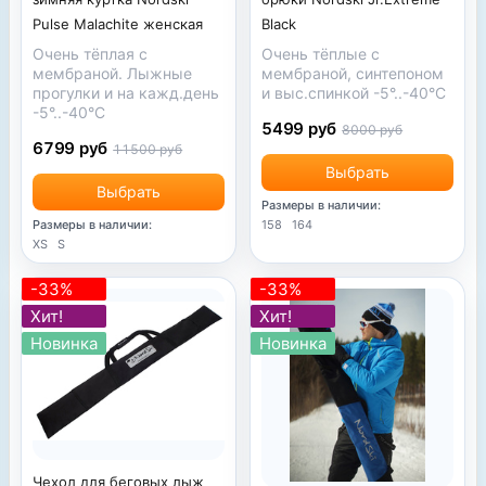
Black
Pulse Malachite женская
Очень тёплые с
Очень тёплая с
мембраной, синтепоном
мембраной. Лыжные
и выс.спинкой -5°..-40°С
прогулки и на кажд.день
-5°..-40°С
5499 руб
8000 руб
6799 руб
11500 руб
Выбрать
Выбрать
Размеры в наличии:
158
164
Размеры в наличии:
XS
S
-33%
-33%
Хит!
Хит!
Новинка
Новинка
Чехол для беговых лыж