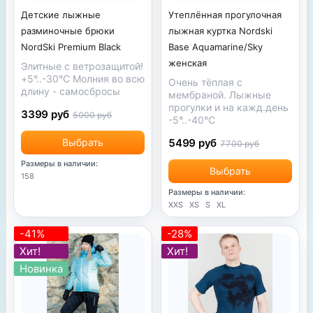
Детские лыжные
Утеплённая прогулочная
разминочные брюки
лыжная куртка Nordski
NordSki Premium Black
Base Aquamarine/Sky
женская
Элитные с ветрозащитой!
+5°..-30°С Молния во всю
Очень тёплая с
длину - самосбросы
мембраной. Лыжные
прогулки и на кажд.день
3399 руб
5000 руб
-5°..-40°С
Выбрать
5499 руб
7700 руб
Размеры в наличии:
Выбрать
158
Размеры в наличии:
XXS
XS
S
XL
-41%
-28%
Хит!
Хит!
Новинка