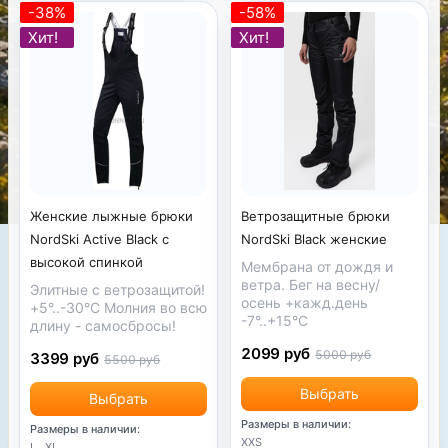
-38%
-58%
Хит!
Хит!
Ветрозащитные брюки
Женские лыжные брюки
NordSki Black женские
NordSki Active Black с
высокой спинкой
Мембрана от дождя и
ветра. Бег на весну/
Элитные с ветрозащитой!
осень +кажд.день
+5°..-30°С Молния во всю
-7°..+15°С
длину - самосбросы!
2099 руб
5000 руб
3399 руб
5500 руб
Выбрать
Выбрать
Размеры в наличии:
Размеры в наличии:
XXS
L
XL