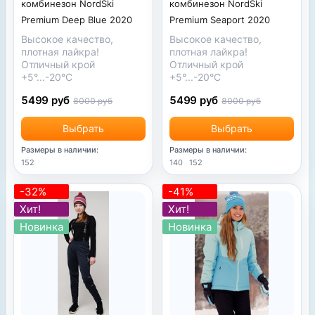
комбинезон NordSki
комбинезон NordSki
Premium Seaport 2020
Premium Deep Blue 2020
Высокое качество,
Высокое качество,
плотная лайкра!
плотная лайкра!
Отличный крой
Отличный крой
+5°...-20°С
+5°...-20°С
5499 руб
5499 руб
8000 руб
8000 руб
Выбрать
Выбрать
Размеры в наличии:
Размеры в наличии:
140
152
152
-32%
-41%
Хит!
Хит!
Новинка
Новинка