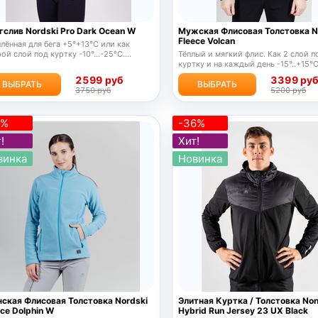
гслив Nordski Pro Dark Ocean W
Мужская Флисовая Толстовка N
Fleece Volcan
лённая для бега
+5°+13°С
или как
рой слой под куртку
-10°...-25°С.
Тёплый и мягкий флис. Как 2 слой п
кое качество!
куртку и на каждый день -15°..+15°
2599 руб
3399 ру
ВЫБРАТЬ
ВЫБРАТЬ
3750 руб
5200 руб
9%
-36%
!
Хит!
винка
Новинка
ская Флисовая Толстовка Nordski
Элитная Куртка / Толстовка No
ece Dolphin W
Hybrid Run Jersey 23 UX Black