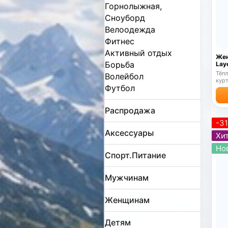
Горнолыжная,
Сноуборд
Велоодежда
Фитнес
Активный отдых
Жен
Борьба
Lay
Тёпл
Волейбол
курт
Футбол
Распродажа
-3
Аксессуары
Хит
Но
Спорт.Питание
Мужчинам
Женщинам
Детям