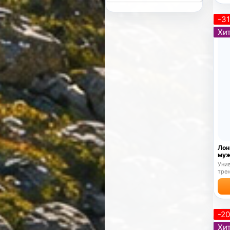
-3
Хит
Лон
муж
Унив
трен
отд
-2
Хит