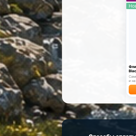
Но
Фли
Bla
Самы
и на