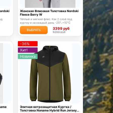
ordski
Женская Флисовая Толстовка Nordski
Fleece Berry W
од
Тёплый и мягкий флис. Как 2 слой под
C
куртку и на каждый день -25°..+10°C
б
3399 руб
ВЫБРАТЬ
5200 руб
-36%
Хит!
Новинка
name
Элитная ветрозащитная Куртка /
Толстовка Noname Hybrid Run Jersey