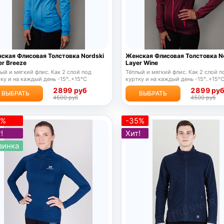
ская Флисовая Толстовка Nordski
Женская Флисовая Толстовка N
er Breeze
Layer Wine
ый и мягкий флис. Как 2 слой под
Тёплый и мягкий флис. Как 2 слой п
ку и на каждый день -15°..+15°C
куртку и на каждый день -15°..+15°
2899 руб
2899 ру
ВЫБРАТЬ
ВЫБРАТЬ
4500 руб
4500 руб
1%
-35%
!
Хит!
винка