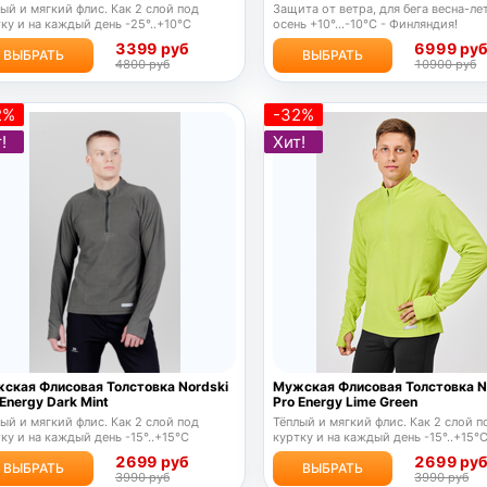
ый и мягкий флис. Как 2 слой под
Защита от ветра, для бега весна-ле
ку и на каждый день -25°..+10°C
осень
+10°...-10°
С
- Финляндия!
3399 руб
6999 ру
ВЫБРАТЬ
ВЫБРАТЬ
4800 руб
10900 руб
2%
-32%
!
Хит!
ская Флисовая Толстовка Nordski
Мужская Флисовая Толстовка N
 Energy Dark Mint
Pro Energy Lime Green
ый и мягкий флис. Как 2 слой под
Тёплый и мягкий флис. Как 2 слой п
ку и на каждый день -15°..+15°C
куртку и на каждый день -15°..+15°
2699 руб
2699 ру
ВЫБРАТЬ
ВЫБРАТЬ
3990 руб
3990 руб