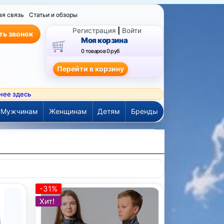
ая связь
Статьи и обзоры
Регистрация
|
Войти
ть звонок
Моя корзина
0 товаров
0 руб
нее здесь
Мужчинам
Женщинам
Детям
Бренды
-31%
Хит!