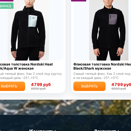
винка
совая толстовка Nordski Heat
Флисовая толстовка Nordski He
ck/Aqua W женская
Black/Shark мужская
й теплый флис. Как 2 слой под куртку
Самый теплый флис. Как 2 слой под
 каждый день -25°..+5°C
и на каждый день -25°..+5°C
4799 руб
4799 ру
ВЫБРАТЬ
ВЫБРАТЬ
6000 руб
6000 руб