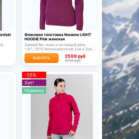
ordski
Флисовая толстовка Noname LIGHT
HOODIE Pink женская
од
Зимний бег, лыжи и на каждый день
C
+10°..-25°С Используется как 2ой и 3ий
слой!
б
2599 руб
ВЫБРАТЬ
4700 руб
-35%
Хит!
Новинка