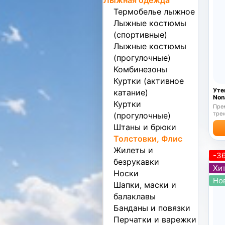
Лыжная одежда
Термобелье лыжное
Лыжные костюмы
(спортивные)
Лыжные костюмы
(прогулочные)
Комбинезоны
Куртки (активное
Уте
катание)
Non
Куртки
Прем
трен
(прогулочные)
Штаны и брюки
Толстовки, Флис
Жилеты и
-3
безрукавки
Хит
Носки
Но
Шапки, маски и
балаклавы
Банданы и повязки
Перчатки и варежки