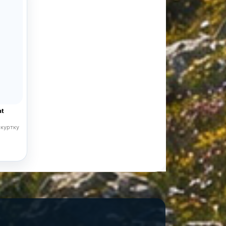
at
 куртку
б