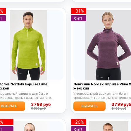
1%
-31%
!
Хит!
гслив Nordski Impulse Lime
Лонгслив Nordski Impulse Plum 
ской
женский
ерсальный вариант для бега и
Универсальный вариант для бега и
ировок, горных лыж, активного
тренировок, горных лыж, активног
ыха.
отдыха.
3799 руб
3799 ру
ВЫБРАТЬ
ВЫБРАТЬ
5490 руб
5490 руб
0%
-20%
!
Хит!