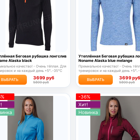
плённая Беговая рубашка лонгслив
Утеплённая Беговая рубашка ло
ame Alaska black
Noname Alaska blue melange
иальное качество! - Очень тёплая. Для
Премиальное качество! - Очень тёпл
ировок и на каждый день +5°..-35°C
тренировок и на каждый день +5°..
3699 руб
3699 ру
ВЫБРАТЬ
ВЫБРАТЬ
5800 руб
5800 руб
6%
-36%
!
Хит!
винка
Новинка