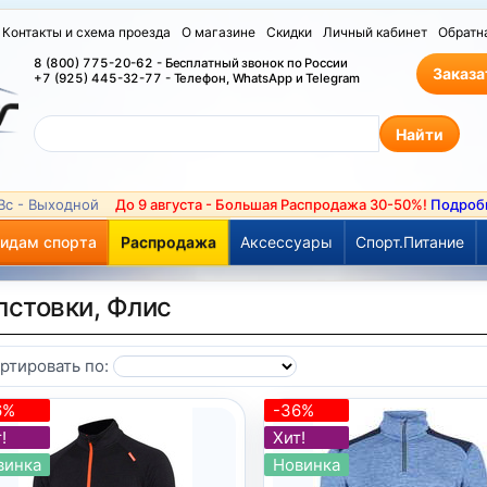
Контакты и схема проезда
О магазине
Скидки
Личный кабинет
Обратн
8 (800) 775-20-62 - Бесплатный звонок по России
Заказа
+7 (925) 445-32-77 - Телефон, WhatsApp и Telegram
 Вс - Выходной
До 9 августа - Большая Распродажа 30-50%!
Подроб
видам спорта
Распродажа
Аксессуары
Спорт.Питание
лстовки, Флис
ртировать по:
6%
-36%
!
Хит!
винка
Новинка