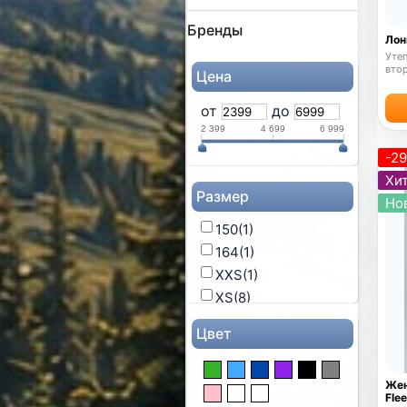
Бренды
Лон
Утеп
вто
Цена
Высо
от
до
2 399
4 699
6 999
-2
Хит
Размер
Но
150
(1)
164
(1)
XXS
(1)
XS
(8)
S
(10)
Цвет
M
(8)
L
(6)
Жен
XL
(6)
Fle