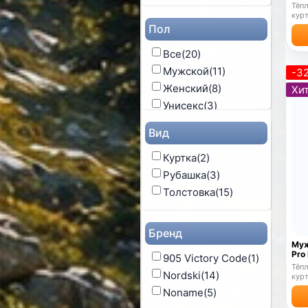
XXL
(3)
Тёпл
курт
XXXL
(1)
Пол
Все
(20)
Мужской
(11)
-3
Женский
(8)
Хит
Унисекс
(3)
Детский
(2)
Вид
Куртка
(2)
Рубашка
(3)
Толстовка
(15)
Бренд
Муж
Pro
905 Victory Code
(1)
Тёпл
Nordski
(14)
курт
Noname
(5)