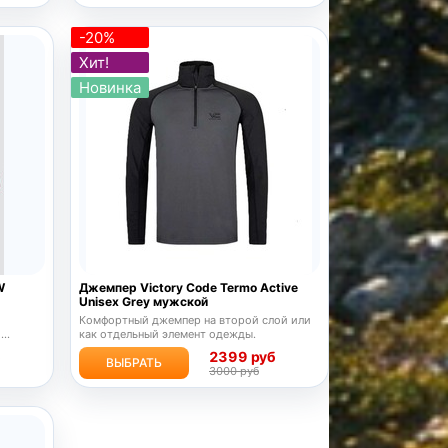
-20%
Хит!
Новинка
W
Джемпер Victory Code Termo Active
Unisex Grey мужской
Комфортный джемпер на второй слой или
о
как отдельный элемент одежды.
б
2399 руб
ВЫБРАТЬ
3000 руб