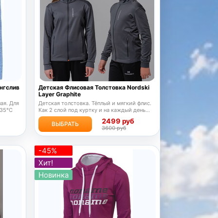
нгслив
Детская Флисовая Толстовка Nordski
Layer Graphite
ая. Для
Детская толстовка. Тёплый и мягкий флис.
-35°C
Как 2 слой под куртку и на каждый день
-15°..+15°C
б
2499 руб
ВЫБРАТЬ
3600 руб
-45%
Хит!
Новинка