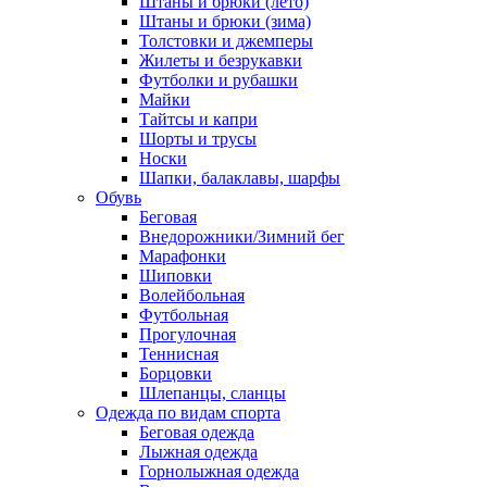
Штаны и брюки (лето)
Штаны и брюки (зима)
Толстовки и джемперы
Жилеты и безрукавки
Футболки и рубашки
Майки
Тайтсы и капри
Шорты и трусы
Носки
Шапки, балаклавы, шарфы
Обувь
Беговая
Внедорожники/Зимний бег
Марафонки
Шиповки
Волейбольная
Футбольная
Прогулочная
Теннисная
Борцовки
Шлепанцы, сланцы
Одежда по видам спорта
Беговая одежда
Лыжная одежда
Горнолыжная одежда