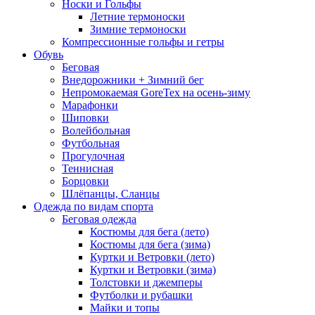
Носки и Гольфы
Летние термоноски
Зимние термоноски
Компрессионные гольфы и гетры
Обувь
Беговая
Внедорожники + Зимний бег
Непромокаемая GoreTex на осень-зиму
Марафонки
Шиповки
Волейбольная
Футбольная
Прогулочная
Теннисная
Борцовки
Шлёпанцы, Сланцы
Одежда по видам спорта
Беговая одежда
Костюмы для бега (лето)
Костюмы для бега (зима)
Куртки и Ветровки (лето)
Куртки и Ветровки (зима)
Толстовки и джемперы
Футболки и рубашки
Майки и топы