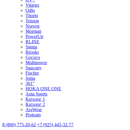
Vitargo
Odlo
Thorlo
Tenson
Norveg
Mormaii
PowerUp
RLINE
Sigma
Brooks
Gococo
Multipower
Saucony
Fischer
Joma
361°
HOKA ONE ONE
Anta Sports
Каталог 1
Каталог 2
ArsWear
Proteam
8 (800) 775-20-62
+7 (925) 445-32-77