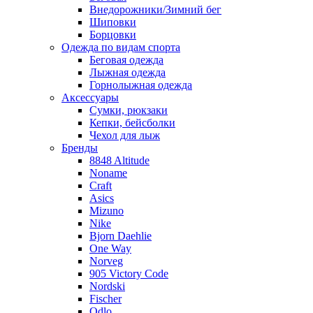
Внедорожники/Зимний бег
Шиповки
Борцовки
Одежда по видам спорта
Беговая одежда
Лыжная одежда
Горнолыжная одежда
Аксессуары
Сумки, рюкзаки
Кепки, бейсболки
Чехол для лыж
Бренды
8848 Altitude
Noname
Craft
Asics
Mizuno
Nike
Bjorn Daehlie
One Way
Norveg
905 Victory Code
Nordski
Fischer
Odlo