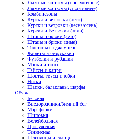
Лыжные костюмы (прогулочные)
Лыжные костюмы (спортивные)
Комбинезоны
Куртки и ветровки (лето)
Куртки и ветровки (весна/осень)
Куртки и Ветровки (зима)
Штаны и брюки (лето)
Штаны и брюки (зима)
Толстовки и джемперы
Жилеты и безрукавки
Футболки и рубашки
Майки и топы
Тайтсы и капри
Шорты, трусы и юбки
Носки
Шапки, балаклавы, шарфы
Обувь
Беговая
Внедорожники/Зимний бег
Марафонки
Шиповки
Волейбольная
Прогулочная
Теннисная
Шлепанцы и сланцы