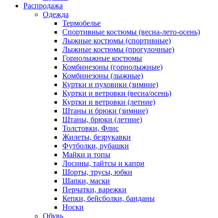
Распродажа
Одежда
Термобелье
Спортивные костюмы (весна-лето-осень)
Лыжные костюмы (спортивные)
Лыжные костюмы (прогулочные)
Горнолыжные костюмы
Комбинезоны (горнолыжные)
Комбинезоны (лыжные)
Куртки и пуховики (зимние)
Куртки и ветровки (весна/осень)
Куртки и ветровки (летние)
Штаны и брюки (зимние)
Штаны, брюки (летние)
Толстовки, Флис
Жилеты, безрукавки
Футболки, рубашки
Майки и топы
Лосины, тайтсы и капри
Шорты, трусы, юбки
Шапки, маски
Перчатки, варежки
Кепки, бейсболки, банданы
Носки
Обувь