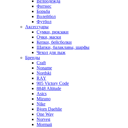
Велоодежда
Фитнес
Борьба
Волейбол
Футбол
Аксессуары
Сумки, рюкзаки
Очки, маски
Кепки, бейсболки
Шапки, балаклавы, шарфы
Чехол для лыж
Бренды
Craft
Noname
Nordski
RAY
905 Victory Code
8848 Altitude
Asics
Mizuno
Nike
Bjorn Daehlie
One Way
Norveg
Mormaii