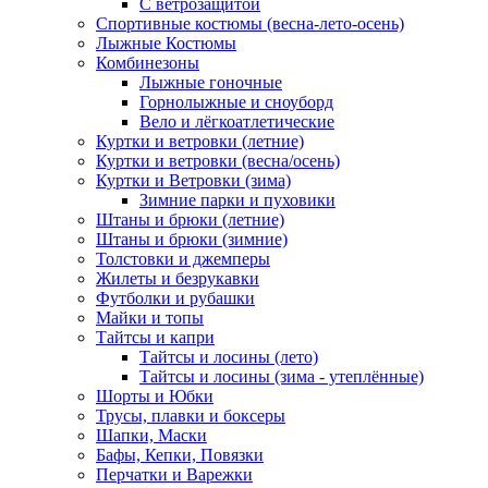
С ветрозащитой
Спортивные костюмы (весна-лето-осень)
Лыжные Костюмы
Комбинезоны
Лыжные гоночные
Горнолыжные и сноуборд
Вело и лёгкоатлетические
Куртки и ветровки (летние)
Куртки и ветровки (весна/осень)
Куртки и Ветровки (зима)
Зимние парки и пуховики
Штаны и брюки (летние)
Штаны и брюки (зимние)
Толстовки и джемперы
Жилеты и безрукавки
Футболки и рубашки
Майки и топы
Тайтсы и капри
Тайтсы и лосины (лето)
Тайтсы и лосины (зима - утеплённые)
Шорты и Юбки
Трусы, плавки и боксеры
Шапки, Маски
Бафы, Кепки, Повязки
Перчатки и Варежки