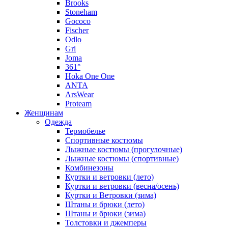
Brooks
Stoneham
Gococo
Fischer
Odlo
Gri
Joma
361°
Hoka One One
ANTA
ArsWear
Proteam
Женщинам
Одежда
Термобелье
Спортивные костюмы
Лыжные костюмы (прогулочные)
Лыжные костюмы (спортивные)
Комбинезоны
Куртки и ветровки (лето)
Куртки и ветровки (весна/осень)
Куртки и Ветровки (зима)
Штаны и брюки (лето)
Штаны и брюки (зима)
Толстовки и джемперы