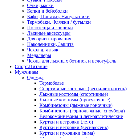
Очки, маски
Кепки и бейсболки
Бафы, Повязки, Напульсники
Термобаки, Фляжки / бутылки
Полотенца и коврики
Лыжные аксессуары
Для ориентирования
Наколенники, Защита
Чехол для лыж
Медаллеры
Чехлы для лыжных ботинок и велотуфель
Спорт.Питание
Мужчинам
Одежда
Термобелье
Спортивные костюмы (весна-лето-осень)
Лыжные костюмы (спортивные)
Лыжные костюмы (прогулочные)
Комбинезоны (лыжные гоночные)
Комбинезоны (горнолыжные, сноуборд)
Велокомбинезоны и лёгкоатлетические
Куртки и ветровки (лето)
Куртки и ветровки (весна/осень)
Куртки и пуховики (зима)