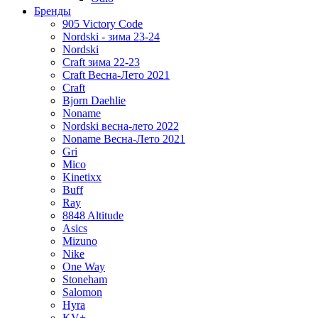
Бренды
905 Victory Code
Nordski - зима 23-24
Nordski
Craft зима 22-23
Craft Весна-Лето 2021
Craft
Bjorn Daehlie
Noname
Nordski весна-лето 2022
Noname Весна-Лето 2021
Gri
Mico
Kinetixx
Buff
Ray
8848 Altitude
Asics
Mizuno
Nike
One Way
Stoneham
Salomon
Hyra
KV+