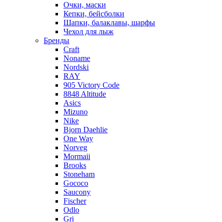
Очки, маски
Кепки, бейсболки
Шапки, балаклавы, шарфы
Чехол для лыж
Бренды
Craft
Noname
Nordski
RAY
905 Victory Code
8848 Altitude
Asics
Mizuno
Nike
Bjorn Daehlie
One Way
Norveg
Mormaii
Brooks
Stoneham
Gococo
Saucony
Fischer
Odlo
Gri