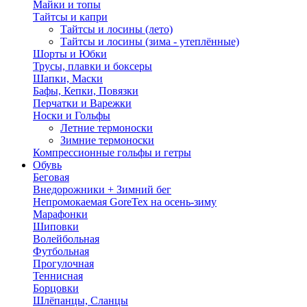
Майки и топы
Тайтсы и капри
Тайтсы и лосины (лето)
Тайтсы и лосины (зима - утеплённые)
Шорты и Юбки
Трусы, плавки и боксеры
Шапки, Маски
Бафы, Кепки, Повязки
Перчатки и Варежки
Носки и Гольфы
Летние термоноски
Зимние термоноски
Компрессионные гольфы и гетры
Обувь
Беговая
Внедорожники + Зимний бег
Непромокаемая GoreTex на осень-зиму
Марафонки
Шиповки
Волейбольная
Футбольная
Прогулочная
Теннисная
Борцовки
Шлёпанцы, Сланцы