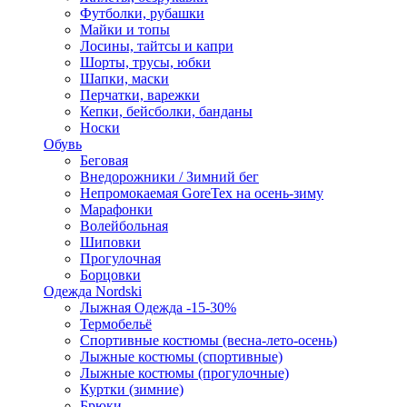
Футболки, рубашки
Майки и топы
Лосины, тайтсы и капри
Шорты, трусы, юбки
Шапки, маски
Перчатки, варежки
Кепки, бейсболки, банданы
Носки
Обувь
Беговая
Внедорожники / Зимний бег
Непромокаемая GoreTex на осень-зиму
Марафонки
Волейбольная
Шиповки
Прогулочная
Борцовки
Одежда Nordski
Лыжная Одежда -15-30%
Термобельё
Спортивные костюмы (весна-лето-осень)
Лыжные костюмы (спортивные)
Лыжные костюмы (прогулочные)
Куртки (зимние)
Брюки