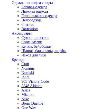
Одежда по видам спорта
Беговая одежда
Лыжная одежда
Горнолыжная одежда
Велоодежда
Фитнес
Волейбол
Аксессуары
Сумки, рюкзаки
Очки, маски
Кепки, бейсболки
Шапки, балаклавы, шарфы
Чехол для лыж
Бренды
Craft
Noname
Nordski
RAY
905 Victory Code
8848 Altitude
Asics
Mizuno
Nike
Bjorn Daehlie
One Way