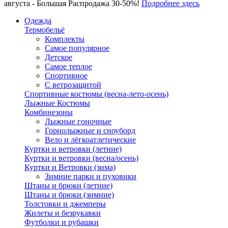
августа - Большая Распродажа 30-50%!
Подробнее здесь
Одежда
Термобельё
Комплекты
Самое популярное
Детское
Самое теплое
Спортивное
С ветрозащитой
Спортивные костюмы (весна-лето-осень)
Лыжные Костюмы
Комбинезоны
Лыжные гоночные
Горнолыжные и сноуборд
Вело и лёгкоатлетические
Куртки и ветровки (летние)
Куртки и ветровки (весна/осень)
Куртки и Ветровки (зима)
Зимние парки и пуховики
Штаны и брюки (летние)
Штаны и брюки (зимние)
Толстовки и джемперы
Жилеты и безрукавки
Футболки и рубашки