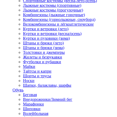
Спортивные костюмы (весна-лето-осень)
Лыжные костюмы (спортивные)
Лыжные костюмы (прогулочные)
Комбинезоны (лыжные гоночные)
Комбинезоны (горнолыжные, сноуборд)
Велокомбинезоны и лёгкоатлетические
Куртки и ветровки (лето)
Куртки и ветровки (весна/осень)
Куртки и пуховики (зима)
Штаны и брюки (лето)
Штаны и брюки (зима)
Толстовки и джемперы
Жилеты и безрукавки
Футболки и рубашки
Майки
Тайтсы и капри
Шорты и трусы
Носки
Шапки, балаклавы, шарфы
Обувь
Беговая
Внедорожники/Зимний бег
Марафонки
Шиповки
Волейбольная