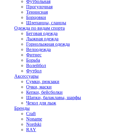
Футбольная
Прогулочная
Теннисная
Борцовки
Шлепанцы, сланцы
Одежда по видам спорта
Беговая одежда
Лыжная одежда
Горнолыжная одежда
Велоодежда
Фитнес
Борьба
Волейбол
Футбол
Аксессуары
Сумки, рюкзаки
Очки, маски
Кепки, бейсболки
Шапки, балаклавы, шарфы
Чехол для лыж
Бренды
Craft
Noname
Nordski
RAY