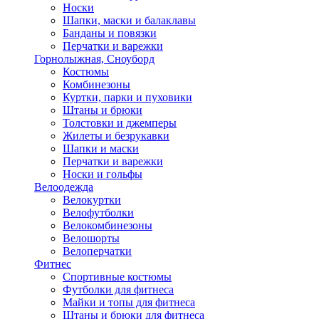
Носки
Шапки, маски и балаклавы
Банданы и повязки
Перчатки и варежки
Горнолыжная, Сноуборд
Костюмы
Комбинезоны
Куртки, парки и пуховики
Штаны и брюки
Толстовки и джемперы
Жилеты и безрукавки
Шапки и маски
Перчатки и варежки
Носки и гольфы
Велоодежда
Велокуртки
Велофутболки
Велокомбинезоны
Велошорты
Велоперчатки
Фитнес
Спортивные костюмы
Футболки для фитнеса
Майки и топы для фитнеса
Штаны и брюки для фитнеса