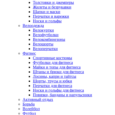
Толстовки и джемперы
Жилеты и безрукавки
Шапки и маски
Перчатки и варежки
Носки и гольфы
Велоодежда
Велокуртки
Велофутболки
Велокомбинезоны
Велошорты
Велоперчатки
Фитнес
Спортивные костюмы
Футболки для фитнеса
Майки и топы для фитнеса
Штаны и брюки для фитнеса
Лосины, капри и тайтсы
Шорты, трусы и юбки
Перчатки для фитнеса
Носки и гольфы для фитнеса
Повязки, банданы и напульсники
Активный отдых
Борьба
Волейбол
Футбол