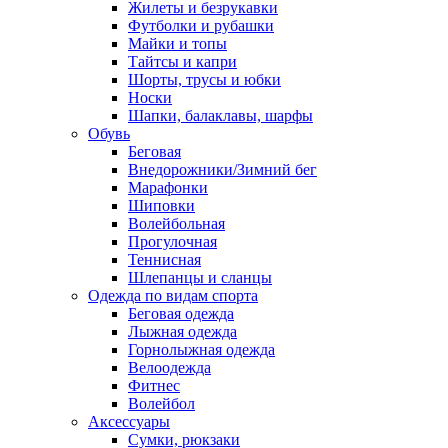
Жилеты и безрукавки
Футболки и рубашки
Майки и топы
Тайтсы и капри
Шорты, трусы и юбки
Носки
Шапки, балаклавы, шарфы
Обувь
Беговая
Внедорожники/Зимний бег
Марафонки
Шиповки
Волейбольная
Прогулочная
Теннисная
Шлепанцы и сланцы
Одежда по видам спорта
Беговая одежда
Лыжная одежда
Горнолыжная одежда
Велоодежда
Фитнес
Волейбол
Аксессуары
Сумки, рюкзаки