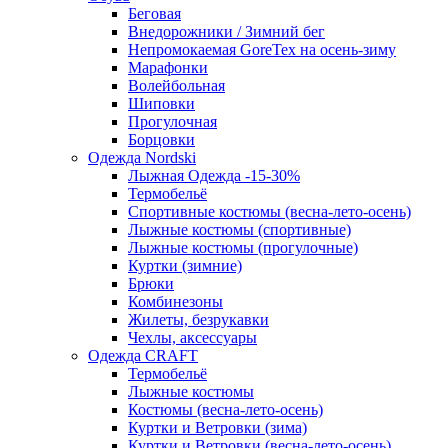
Беговая
Внедорожники / Зимний бег
Непромокаемая GoreTex на осень-зиму
Марафонки
Волейбольная
Шиповки
Прогулочная
Борцовки
Одежда Nordski
Лыжная Одежда -15-30%
Термобельё
Спортивные костюмы (весна-лето-осень)
Лыжные костюмы (спортивные)
Лыжные костюмы (прогулочные)
Куртки (зимние)
Брюки
Комбинезоны
Жилеты, безрукавки
Чехлы, аксессуары
Одежда CRAFT
Термобельё
Лыжные костюмы
Костюмы (весна-лето-осень)
Куртки и Ветровки (зима)
Куртки и Ветровки (весна-лето-осень)