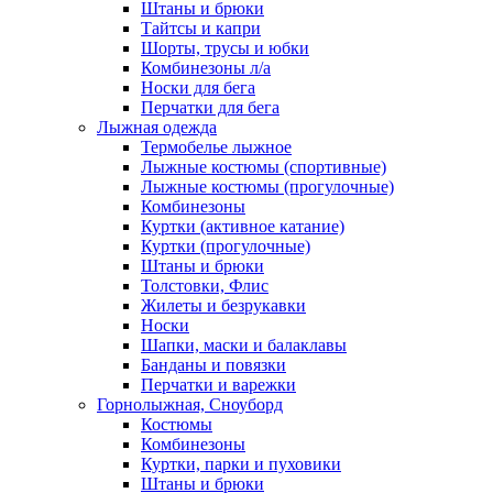
Штаны и брюки
Тайтсы и капри
Шорты, трусы и юбки
Комбинезоны л/а
Носки для бега
Перчатки для бега
Лыжная одежда
Термобелье лыжное
Лыжные костюмы (спортивные)
Лыжные костюмы (прогулочные)
Комбинезоны
Куртки (активное катание)
Куртки (прогулочные)
Штаны и брюки
Толстовки, Флис
Жилеты и безрукавки
Носки
Шапки, маски и балаклавы
Банданы и повязки
Перчатки и варежки
Горнолыжная, Сноуборд
Костюмы
Комбинезоны
Куртки, парки и пуховики
Штаны и брюки