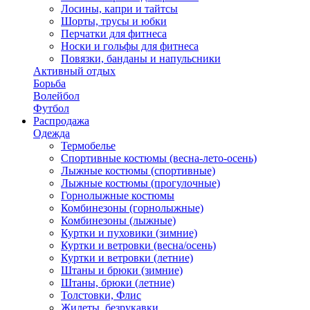
Лосины, капри и тайтсы
Шорты, трусы и юбки
Перчатки для фитнеса
Носки и гольфы для фитнеса
Повязки, банданы и напульсники
Активный отдых
Борьба
Волейбол
Футбол
Распродажа
Одежда
Термобелье
Спортивные костюмы (весна-лето-осень)
Лыжные костюмы (спортивные)
Лыжные костюмы (прогулочные)
Горнолыжные костюмы
Комбинезоны (горнолыжные)
Комбинезоны (лыжные)
Куртки и пуховики (зимние)
Куртки и ветровки (весна/осень)
Куртки и ветровки (летние)
Штаны и брюки (зимние)
Штаны, брюки (летние)
Толстовки, Флис
Жилеты, безрукавки