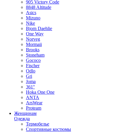
905 Victory Code
8848 Altitude
Asics
Mizuno
Nike
Bjorn Daehlie
One Way
Norveg
Mormaii
Brooks
Stoneham
Gococo
Fischer
Odlo
Gri
Joma
361°
Hoka One One
ANTA
ArsWear
Proteam
Женщинам
Одежда
Термобелье
Спортивные костюмы