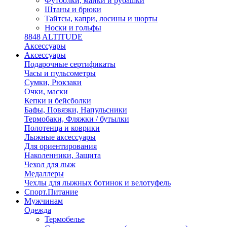
Футболки, майки и рубашки
Штаны и брюки
Тайтсы, капри, лосины и шорты
Носки и гольфы
8848 ALTITUDE
Аксессуары
Аксессуары
Подарочные сертификаты
Часы и пульсометры
Сумки, Рюкзаки
Очки, маски
Кепки и бейсболки
Бафы, Повязки, Напульсники
Термобаки, Фляжки / бутылки
Полотенца и коврики
Лыжные аксессуары
Для ориентирования
Наколенники, Защита
Чехол для лыж
Медаллеры
Чехлы для лыжных ботинок и велотуфель
Спорт.Питание
Мужчинам
Одежда
Термобелье