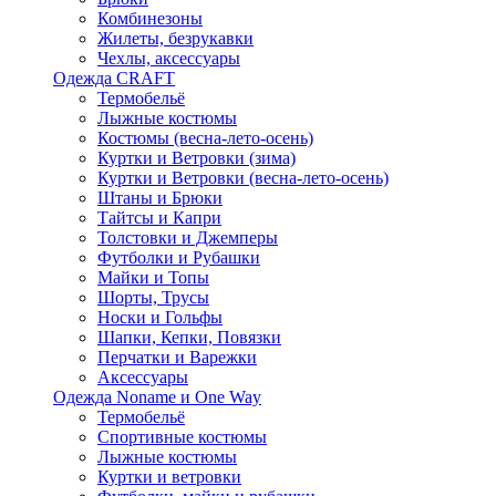
Комбинезоны
Жилеты, безрукавки
Чехлы, аксессуары
Одежда CRAFT
Термобельё
Лыжные костюмы
Костюмы (весна-лето-осень)
Куртки и Ветровки (зима)
Куртки и Ветровки (весна-лето-осень)
Штаны и Брюки
Тайтсы и Капри
Толстовки и Джемперы
Футболки и Рубашки
Майки и Топы
Шорты, Трусы
Носки и Гольфы
Шапки, Кепки, Повязки
Перчатки и Варежки
Аксессуары
Одежда Noname и One Way
Термобельё
Спортивные костюмы
Лыжные костюмы
Куртки и ветровки