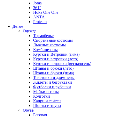
Joma
361°
Hoka One One
ANTA
Proteam
Детям
Одежда
Термобелье
Спортивные костюмы
Лыжные костюмы
Комбинезоны
Куртки и Ветровки (зима)
Куртки и ветровки (лето)
Куртки и ветровки (весна/осень)
Штаны и брюки (лето)
Штаны и брюки (зима)
Толстовки и джемперы
Жилеты и безрукавки
Футболки и рубашки
Майки и топы
Колготки
Капри и тайтсы
Шорты и трусы
Обувь
Беговая