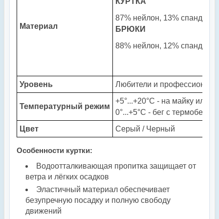
КУРТКА
87% нейлон, 13% спандекс, 
Материал
БРЮКИ
88% нейлон, 12% спандекс
,
Уровень
Любители и профессионал
+5°...+20°С - на майку или ф
Температурный режим
0°...+5°С - бег с термобельё
Цвет
Серый / Черный
Особенности куртки:
Водоотталкивающая пропитка защищает от
ветра и лёгких осадков
Эластичный материал обеспечивает
безупречную посадку и полную свободу
движений