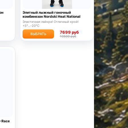
он
Элитный лыжный гоночный
комбинезон Nordski Heat National
Эластичная лайкра! Отличный крой!
+5°...-20°С
б
7699 руб
ВЫБРАТЬ
10500 руб
X-Race