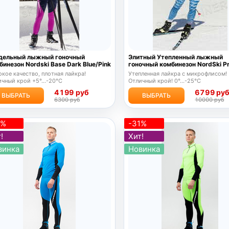
дельный лыжный гоночный
Элитный Утепленный лыжный
бинезон Nordski Base Dark Blue/Pink
гоночный комбинезон NordSki P
кое качество, плотная лайкра!
Утепленная лайкра с микрофлисом!
чный крой +5°...-20°С
Отличный крой! 0°...-25°С
4199 руб
6799 ру
ВЫБРАТЬ
ВЫБРАТЬ
6300 руб
10000 руб
1%
-31%
!
Хит!
винка
Новинка