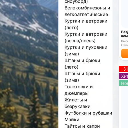
сноуборд)
Велокомбинезоны и
лёгкоатлетические
Куртки и ветровки
(лето)
Раз
Куртки и ветровки
ком
(весна/осень)
Высо
Отли
Куртки и пуховики
(зима)
Штаны и брюки
(лето)
-3
Штаны и брюки
Хит
(зима)
Но
Толстовки и
джемперы
Жилеты и
безрукавки
Футболки и рубашки
Майки
Тайтсы и капри