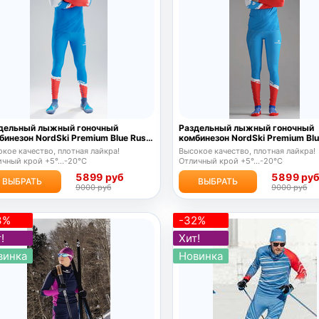
дельный лыжный гоночный
Раздельный лыжный гоночный
бинезон NordSki Premium Blue Rus
комбинезон NordSki Premium Blu
0
2020
кое качество, плотная лайкра!
Высокое качество, плотная лайкра!
чный крой +5°...-20°С
Отличный крой +5°...-20°С
5899 руб
5899 ру
ВЫБРАТЬ
ВЫБРАТЬ
9000 руб
9000 руб
3%
-32%
!
Хит!
винка
Новинка