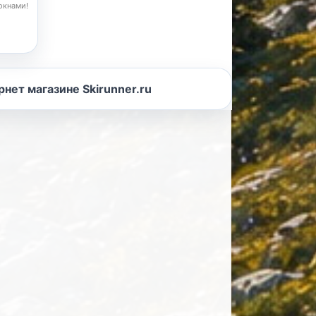
окнами!
б
ет магазине Skirunner.ru