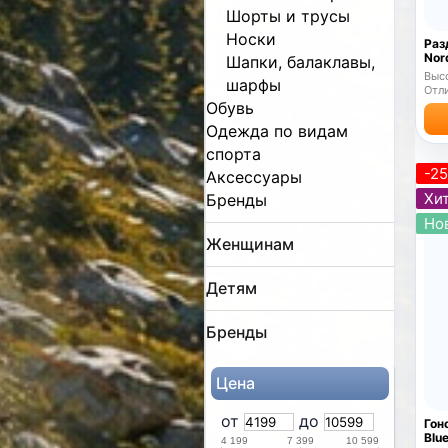
Шорты и трусы
Носки
Раз
Nor
Шапки, балаклавы,
Высо
шарфы
Отли
Обувь
Одежда по видам
спорта
-2
Аксессуары
Хит
Бренды
Но
Женщинам
Детям
Бренды
Цена
от
до
Гон
Blu
4 199
7 399
10 599