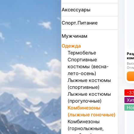
Аксессуары
Спорт.Питание
Мужчинам
Одежда
Термобелье
Раз
ком
Спортивные
202
Высо
костюмы (весна-
Отли
лето-осень)
Лыжные костюмы
(спортивные)
-3
Лыжные костюмы
Хит
(прогулочные)
Комбинезоны
Но
(лыжные гоночные)
Комбинезоны
(горнолыжные,