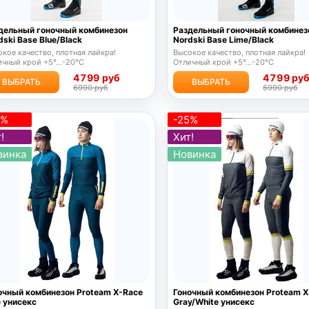
дельный гоночный комбинезон
Раздельный гоночный комбинез
dski Base Blue/Black
Nordski Base Lime/Black
кое качество, плотная лайкра!
Высокое качество, плотная лайкра!
чный крой +5°...-20°С
Отличный крой +5°...-20°С
4799 руб
4799 ру
ВЫБРАТЬ
ВЫБРАТЬ
6990 руб
6990 руб
5%
-25%
!
Хит!
винка
Новинка
очный комбинезон Proteam X-Race
Гоночный комбинезон Proteam 
e унисекс
Gray/White унисекс