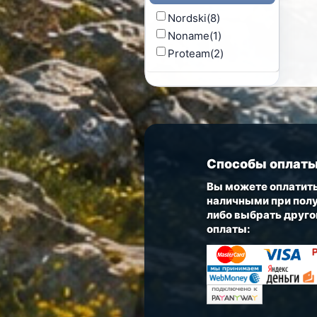
Nordski
(8)
Noname
(1)
Proteam
(2)
Способы оплат
Вы можете оплатить
наличными при полу
либо выбрать друго
оплаты: