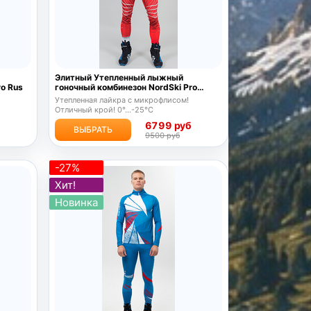
Элитный Утепленный лыжный
ro Rus
гоночный комбинезон NordSki Pro
Red/Black
Утепленная лайкра с микрофлисом!
Отличный крой! 0°...-25°С
б
6799 руб
ВЫБРАТЬ
9500 руб
-27%
Хит!
Новинка