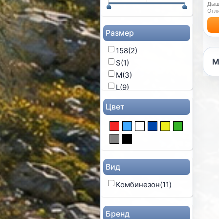
Дыш
Отли
Размер
158
(2)
М
S
(1)
M
(3)
L
(9)
XL
(3)
Цвет
XXL
(2)
Вид
Комбинезон
(11)
Бренд