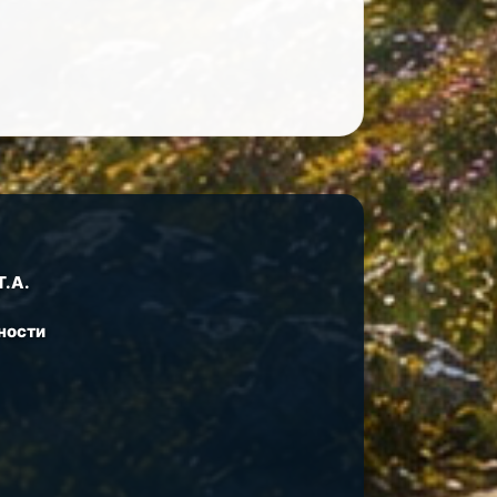
Т.А.
ности