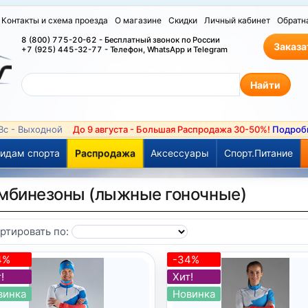
Контакты и схема проезда
О магазине
Скидки
Личный кабинет
Обратн
8 (800) 775-20-62 - Бесплатный звонок по России
Заказа
+7 (925) 445-32-77 - Телефон, WhatsApp и Telegram
 Вс - Выходной
До 9 августа - Большая Распродажа 30-50%!
Подроб
идам спорта
Распродажа
Аксессуары
Спорт.Питание
мбинезоны (лыжные гоночные)
ртировать по:
4%
-34%
!
Хит!
винка
Новинка