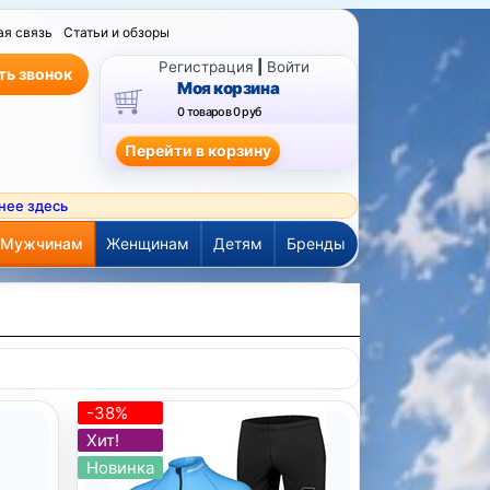
ая связь
Статьи и обзоры
Регистрация
|
Войти
ть звонок
Моя корзина
0 товаров
0 руб
нее здесь
Мужчинам
Женщинам
Детям
Бренды
-38%
Хит!
Новинка