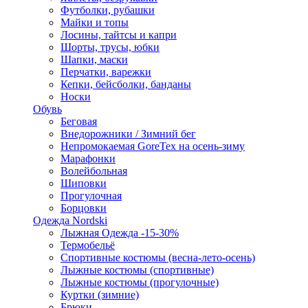
Футболки, рубашки
Майки и топы
Лосины, тайтсы и капри
Шорты, трусы, юбки
Шапки, маски
Перчатки, варежки
Кепки, бейсболки, банданы
Носки
Обувь
Беговая
Внедорожники / Зимний бег
Непромокаемая GoreTex на осень-зиму
Марафонки
Волейбольная
Шиповки
Прогулочная
Борцовки
Одежда Nordski
Лыжная Одежда -15-30%
Термобельё
Спортивные костюмы (весна-лето-осень)
Лыжные костюмы (спортивные)
Лыжные костюмы (прогулочные)
Куртки (зимние)
Брюки