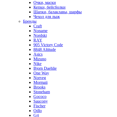
Очки, маски
Кепки, бейсболки
Шапки, балаклавы, шарфы
Чехол для лыж
Бренды
Craft
Noname
Nordski
RAY
905 Victory Code
8848 Altitude
Asics
Mizuno
Nike
Bjorn Daehlie
One Way
Norveg
Mormaii
Brooks
Stoneham
Gococo
Saucony
Fischer
Odlo
Gri