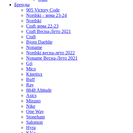
Бренды
905 Victory Code
Nordski - зима 23-24
Nordski
Craft зима 22-23
Craft Весна-Лето 2021
Craft
Bjorn Daehlie
Noname
Nordski весна-лето 2022
Noname Весна-Лето 2021
Gri
Mico
Kinetixx
Buff
Ray
8848 Altitude
Asics
Mizuno
Nike
One Way
Stoneham
Salomon
Hyra
KV+