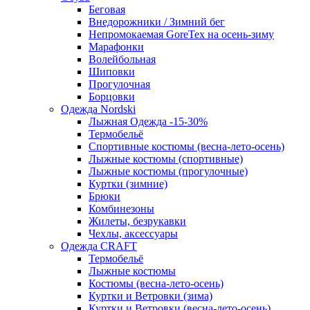
Беговая
Внедорожники / Зимний бег
Непромокаемая GoreTex на осень-зиму
Марафонки
Волейбольная
Шиповки
Прогулочная
Борцовки
Одежда Nordski
Лыжная Одежда -15-30%
Термобельё
Спортивные костюмы (весна-лето-осень)
Лыжные костюмы (спортивные)
Лыжные костюмы (прогулочные)
Куртки (зимние)
Брюки
Комбинезоны
Жилеты, безрукавки
Чехлы, аксессуары
Одежда CRAFT
Термобельё
Лыжные костюмы
Костюмы (весна-лето-осень)
Куртки и Ветровки (зима)
Куртки и Ветровки (весна-лето-осень)