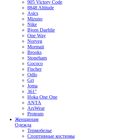
905 Victory Code
8848 Altitude
Asics
Mizuno
Nike
Bjorn Daehlie
One Way
Norveg
Mormaii
Brooks
Stoneham
Gococo
Fischer
Odlo
Gri
Joma
361°
Hoka One One
ANTA
ArsWear
Proteam
Женщинам
Одежда
Термобелье
Спортивные костюмы