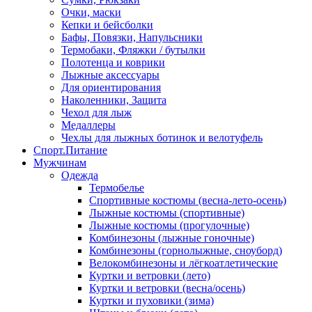
Очки, маски
Кепки и бейсболки
Бафы, Повязки, Напульсники
Термобаки, Фляжки / бутылки
Полотенца и коврики
Лыжные аксессуары
Для ориентирования
Наколенники, Защита
Чехол для лыж
Медаллеры
Чехлы для лыжных ботинок и велотуфель
Спорт.Питание
Мужчинам
Одежда
Термобелье
Спортивные костюмы (весна-лето-осень)
Лыжные костюмы (спортивные)
Лыжные костюмы (прогулочные)
Комбинезоны (лыжные гоночные)
Комбинезоны (горнолыжные, сноуборд)
Велокомбинезоны и лёгкоатлетические
Куртки и ветровки (лето)
Куртки и ветровки (весна/осень)
Куртки и пуховики (зима)