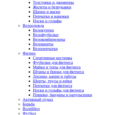
Толстовки и джемперы
Жилеты и безрукавки
Шапки и маски
Перчатки и варежки
Носки и гольфы
Велоодежда
Велокуртки
Велофутболки
Велокомбинезоны
Велошорты
Велоперчатки
Фитнес
Спортивные костюмы
Футболки для фитнеса
Майки и топы для фитнеса
Штаны и брюки для фитнеса
Лосины, капри и тайтсы
Шорты, трусы и юбки
Перчатки для фитнеса
Носки и гольфы для фитнеса
Повязки, банданы и напульсники
Активный отдых
Борьба
Волейбол
Футбол