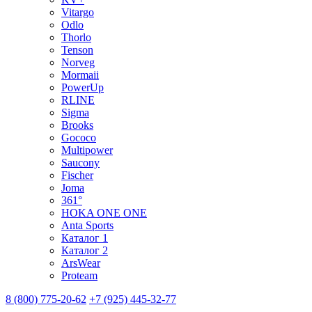
Vitargo
Odlo
Thorlo
Tenson
Norveg
Mormaii
PowerUp
RLINE
Sigma
Brooks
Gococo
Multipower
Saucony
Fischer
Joma
361°
HOKA ONE ONE
Anta Sports
Каталог 1
Каталог 2
ArsWear
Proteam
8 (800) 775-20-62
+7 (925) 445-32-77