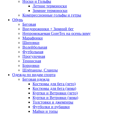
Носки и Гольфы
Летние термоноски
Зимние термоноски
Компрессионные гольфы и гетры
Обувь
Беговая
Внедорожники + Зимний бег
Непромокаемая GoreTex на осень-зиму
Марафонки
Шиповки
Волейбольная
Футбольная
Прогулочная
Теннисная
Борцовки
Шлёпанцы, Сланцы
Одежда по видам спорта
Беговая одежда
Костюмы для бега (лето)
Костюмы для бега (зима)
Куртки и Ветровки (лето)
Куртки и Ветровки (зима)
Толстовки и джемперы
Футболки и рубашки
Майки и топы