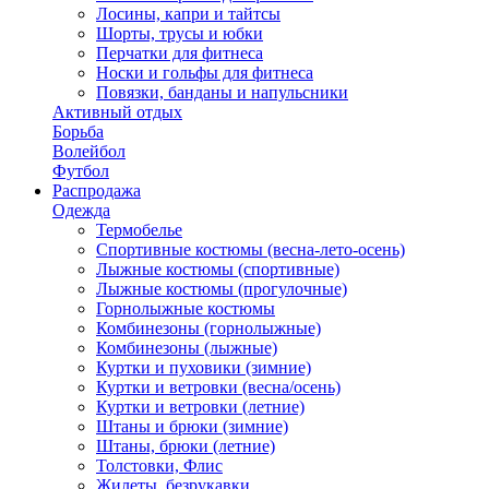
Лосины, капри и тайтсы
Шорты, трусы и юбки
Перчатки для фитнеса
Носки и гольфы для фитнеса
Повязки, банданы и напульсники
Активный отдых
Борьба
Волейбол
Футбол
Распродажа
Одежда
Термобелье
Спортивные костюмы (весна-лето-осень)
Лыжные костюмы (спортивные)
Лыжные костюмы (прогулочные)
Горнолыжные костюмы
Комбинезоны (горнолыжные)
Комбинезоны (лыжные)
Куртки и пуховики (зимние)
Куртки и ветровки (весна/осень)
Куртки и ветровки (летние)
Штаны и брюки (зимние)
Штаны, брюки (летние)
Толстовки, Флис
Жилеты, безрукавки