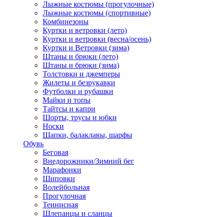
Лыжные костюмы (прогулочные)
Лыжные костюмы (спортивные)
Комбинезоны
Куртки и ветровки (лето)
Куртки и ветровки (весна/осень)
Куртки и Ветровки (зима)
Штаны и брюки (лето)
Штаны и брюки (зима)
Толстовки и джемперы
Жилеты и безрукавки
Футболки и рубашки
Майки и топы
Тайтсы и капри
Шорты, трусы и юбки
Носки
Шапки, балаклавы, шарфы
Обувь
Беговая
Внедорожники/Зимний бег
Марафонки
Шиповки
Волейбольная
Прогулочная
Теннисная
Шлепанцы и сланцы