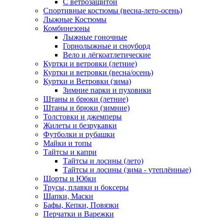
С ветрозащитой
Спортивные костюмы (весна-лето-осень)
Лыжные Костюмы
Комбинезоны
Лыжные гоночные
Горнолыжные и сноуборд
Вело и лёгкоатлетические
Куртки и ветровки (летние)
Куртки и ветровки (весна/осень)
Куртки и Ветровки (зима)
Зимние парки и пуховики
Штаны и брюки (летние)
Штаны и брюки (зимние)
Толстовки и джемперы
Жилеты и безрукавки
Футболки и рубашки
Майки и топы
Тайтсы и капри
Тайтсы и лосины (лето)
Тайтсы и лосины (зима - утеплённые)
Шорты и Юбки
Трусы, плавки и боксеры
Шапки, Маски
Бафы, Кепки, Повязки
Перчатки и Варежки