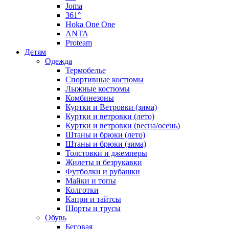
Joma
361°
Hoka One One
ANTA
Proteam
Детям
Одежда
Термобелье
Спортивные костюмы
Лыжные костюмы
Комбинезоны
Куртки и Ветровки (зима)
Куртки и ветровки (лето)
Куртки и ветровки (весна/осень)
Штаны и брюки (лето)
Штаны и брюки (зима)
Толстовки и джемперы
Жилеты и безрукавки
Футболки и рубашки
Майки и топы
Колготки
Капри и тайтсы
Шорты и трусы
Обувь
Беговая