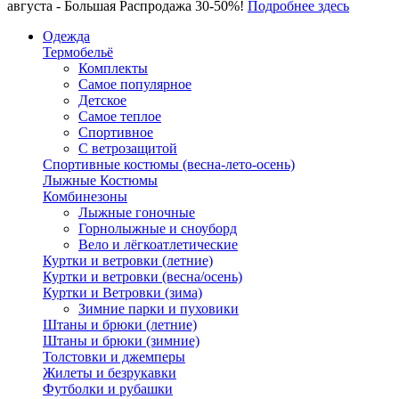
августа - Большая Распродажа 30-50%!
Подробнее здесь
Одежда
Термобельё
Комплекты
Самое популярное
Детское
Самое теплое
Спортивное
С ветрозащитой
Спортивные костюмы (весна-лето-осень)
Лыжные Костюмы
Комбинезоны
Лыжные гоночные
Горнолыжные и сноуборд
Вело и лёгкоатлетические
Куртки и ветровки (летние)
Куртки и ветровки (весна/осень)
Куртки и Ветровки (зима)
Зимние парки и пуховики
Штаны и брюки (летние)
Штаны и брюки (зимние)
Толстовки и джемперы
Жилеты и безрукавки
Футболки и рубашки