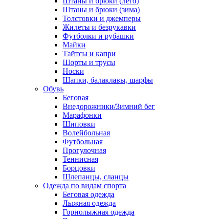
Штаны и брюки (лето)
Штаны и брюки (зима)
Толстовки и джемперы
Жилеты и безрукавки
Футболки и рубашки
Майки
Тайтсы и капри
Шорты и трусы
Носки
Шапки, балаклавы, шарфы
Обувь
Беговая
Внедорожники/Зимний бег
Марафонки
Шиповки
Волейбольная
Футбольная
Прогулочная
Теннисная
Борцовки
Шлепанцы, сланцы
Одежда по видам спорта
Беговая одежда
Лыжная одежда
Горнолыжная одежда