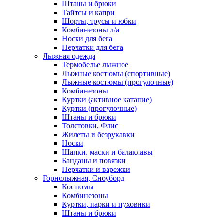
Штаны и брюки
Тайтсы и капри
Шорты, трусы и юбки
Комбинезоны л/а
Носки для бега
Перчатки для бега
Лыжная одежда
Термобелье лыжное
Лыжные костюмы (спортивные)
Лыжные костюмы (прогулочные)
Комбинезоны
Куртки (активное катание)
Куртки (прогулочные)
Штаны и брюки
Толстовки, Флис
Жилеты и безрукавки
Носки
Шапки, маски и балаклавы
Банданы и повязки
Перчатки и варежки
Горнолыжная, Сноуборд
Костюмы
Комбинезоны
Куртки, парки и пуховики
Штаны и брюки