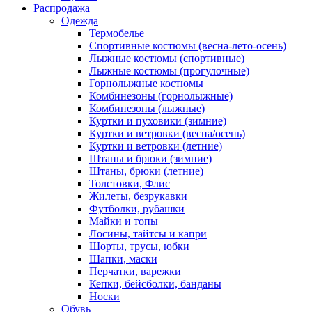
Распродажа
Одежда
Термобелье
Спортивные костюмы (весна-лето-осень)
Лыжные костюмы (спортивные)
Лыжные костюмы (прогулочные)
Горнолыжные костюмы
Комбинезоны (горнолыжные)
Комбинезоны (лыжные)
Куртки и пуховики (зимние)
Куртки и ветровки (весна/осень)
Куртки и ветровки (летние)
Штаны и брюки (зимние)
Штаны, брюки (летние)
Толстовки, Флис
Жилеты, безрукавки
Футболки, рубашки
Майки и топы
Лосины, тайтсы и капри
Шорты, трусы, юбки
Шапки, маски
Перчатки, варежки
Кепки, бейсболки, банданы
Носки
Обувь