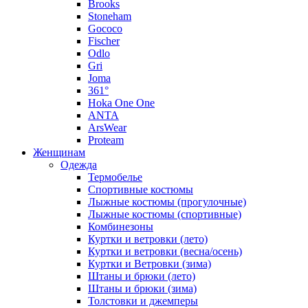
Brooks
Stoneham
Gococo
Fischer
Odlo
Gri
Joma
361°
Hoka One One
ANTA
ArsWear
Proteam
Женщинам
Одежда
Термобелье
Спортивные костюмы
Лыжные костюмы (прогулочные)
Лыжные костюмы (спортивные)
Комбинезоны
Куртки и ветровки (лето)
Куртки и ветровки (весна/осень)
Куртки и Ветровки (зима)
Штаны и брюки (лето)
Штаны и брюки (зима)
Толстовки и джемперы