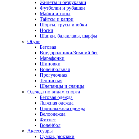
Жилеты и безрукавки
Футболки и рубашки
Майки и топы
Тайтсы и капри
Шорты, трусы и юбки
Носки
Шапки, балаклавы, шарфы
Обувь
Беговая
Внедорожники/Зимний бег
Марафонки
Шиповки
Волейбольная
Прогулочная
Теннисная
Шлепанцы и сланцы
Одежда по видам спорта
Беговая одежда
Лыжная одежда
Горнолыжная одежда
Велоодежда
Фитнес
Волейбол
Аксессуары
Сумки, рюкзаки