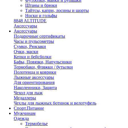
Футболки, майки и рубашки
Штаны и брюки
Тайтсы, капри, лосины и шорты
Носки и гольфы
8848 ALTITUDE
Аксессуары
Аксессуары
Подарочные сертификаты
Часы и пульсометры
Сумки, Рюкзаки
Очки, маски
Кепки и бейсболки
Бафы, Повязки, Напульсники
Термобаки, Фляжки / бутылки
Полотенца и коврики
Лыжные аксессуары
Для ориентирования
Наколенники, Защита
Чехол для лыж
Медаллеры
Чехлы для лыжных ботинок и велотуфель
Спорт.Питание
Мужчинам
Одежда
Термобелье