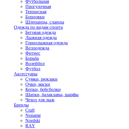
Футбольная
Прогулочная
Теннисная
Борцовки
Шлепанцы, сланцы
Одежда по видам спорта
Беговая одежда
Лыжная одежда
Горнолыжная одежда
Велоодежда
Фитнес
Борьба
Волейбол
Футбол
Аксессуары
Сумки, рюкзаки
Очки, маски
Кепки, бейсболки
Шапки, балаклавы, шарфы
Чехол для лыж
Бренды
Craft
Noname
Nordski
RAY