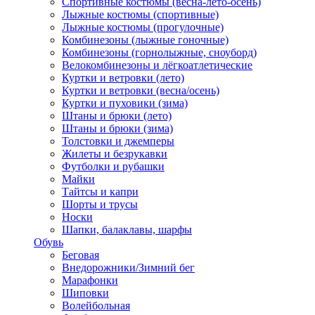
Спортивные костюмы (весна-лето-осень)
Лыжные костюмы (спортивные)
Лыжные костюмы (прогулочные)
Комбинезоны (лыжные гоночные)
Комбинезоны (горнолыжные, сноуборд)
Велокомбинезоны и лёгкоатлетические
Куртки и ветровки (лето)
Куртки и ветровки (весна/осень)
Куртки и пуховики (зима)
Штаны и брюки (лето)
Штаны и брюки (зима)
Толстовки и джемперы
Жилеты и безрукавки
Футболки и рубашки
Майки
Тайтсы и капри
Шорты и трусы
Носки
Шапки, балаклавы, шарфы
Обувь
Беговая
Внедорожники/Зимний бег
Марафонки
Шиповки
Волейбольная