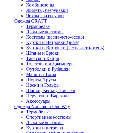
Комбинезоны
Жилеты, безрукавки
Чехлы, аксессуары
Одежда CRAFT
Термобельё
Лыжные костюмы
Костюмы (весна-лето-осень)
Куртки и Ветровки (зима)
Куртки и Ветровки (весна-лето-осень)
Штаны и Брюки
Тайтсы и Капри
Толстовки и Джемперы
Футболки и Рубашки
Майки и Топы
Шорты, Трусы
Носки и Гольфы
Шапки, Кепки, Повязки
Перчатки и Варежки
Аксессуары
Одежда Noname и One Way
Термобельё
Спортивные костюмы
Лыжные костюмы
Куртки и ветровки