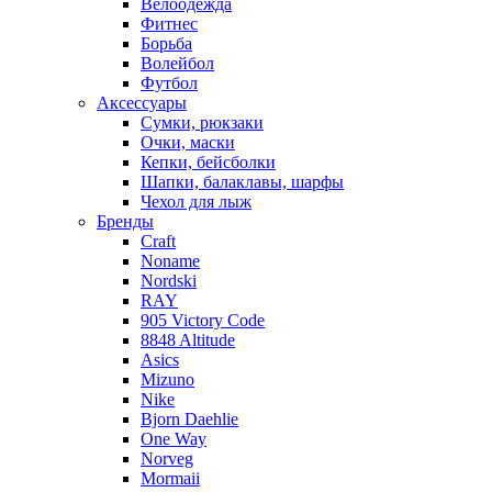
Велоодежда
Фитнес
Борьба
Волейбол
Футбол
Аксессуары
Сумки, рюкзаки
Очки, маски
Кепки, бейсболки
Шапки, балаклавы, шарфы
Чехол для лыж
Бренды
Craft
Noname
Nordski
RAY
905 Victory Code
8848 Altitude
Asics
Mizuno
Nike
Bjorn Daehlie
One Way
Norveg
Mormaii