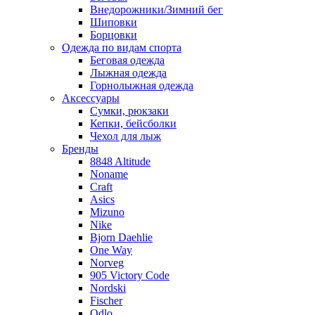
Внедорожники/Зимний бег
Шиповки
Борцовки
Одежда по видам спорта
Беговая одежда
Лыжная одежда
Горнолыжная одежда
Аксессуары
Сумки, рюкзаки
Кепки, бейсболки
Чехол для лыж
Бренды
8848 Altitude
Noname
Craft
Asics
Mizuno
Nike
Bjorn Daehlie
One Way
Norveg
905 Victory Code
Nordski
Fischer
Odlo