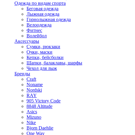
Одежда по видам спорта
Беговая одежда
Лыжная одежда
Горнолыжная одежда
Велоодежда
Фитнес
Волейбол
Аксессуары
Сумки, рюкзаки
Очки, маски
Кепки, бейсболки
Шапки, балаклавы, шарфы
Чехол для лыж
Бренды
Craft
Noname
Nordski
RAY
905 Victory Code
8848 Altitude
Asics
Mizuno
Nike
Bjorn Daehlie
One Way