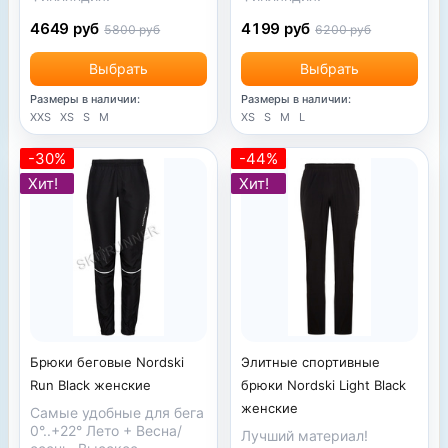
4199 руб
4649 руб
6200 руб
5800 руб
Выбрать
Выбрать
Размеры в наличии:
Размеры в наличии:
XS
S
M
L
XXS
XS
S
M
-30%
-44%
Хит!
Хит!
Брюки беговые Nordski
Элитные спортивные
Run Black женские
брюки Nordski Light Black
женские
Самые удобные для бега
0°..+22° Лето + Весна/
Лучший материал!