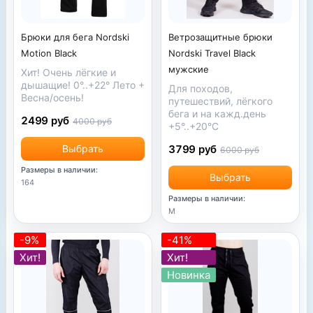
Брюки для бега Nordski
Ветрозащитные брюки
Motion Black
Nordski Travel Black
мужские
Хит! Очень лёгкие и
дышащие! 0°..+22° Лето +
Для походов,
Весна/осень!
путешествий, лёгкого
бега и на
кажд.день
2499 руб
4000 руб
+5°..+20°С
Выбрать
3799 руб
6000 руб
Размеры в наличии:
Выбрать
164
Размеры в наличии:
M
-9%
-41%
Хит!
Хит!
Новинка