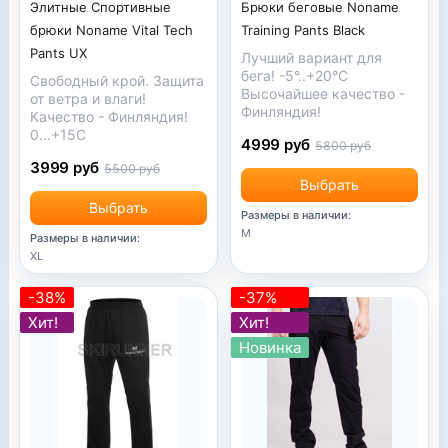
Брюки беговые Noname
Элитные Спортивные
Training Pants Black
брюки Noname Vital Tech
Pants UX
Лучший вариант для
бега! -5°..+20°C
Свободный крой. Защита
Высочайшее качество -
от ветра и влаги!
Финляндия!
Качество - Финляндия!
0...+15С
4999 руб
5800 руб
3999 руб
5500 руб
Выбрать
Выбрать
Размеры в наличии:
M
Размеры в наличии:
XL
-38%
-37%
Хит!
Хит!
Новинка