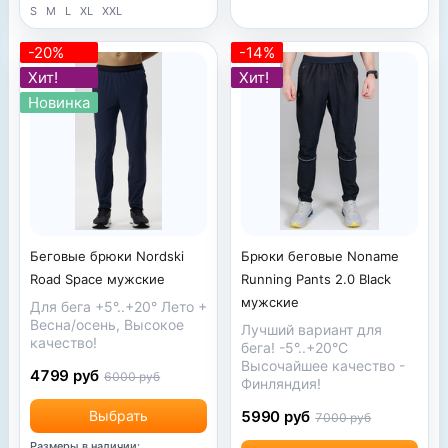
S
M
L
XL
XXL
-20%
-14%
Хит!
Хит!
Новинка
Беговые брюки Nordski
Брюки беговые Noname
Road Space мужские
Running Pants 2.0 Black
мужские
Для бега +5°..+20° Лето +
Весна/осень, Высокое
Лучший вариант для
качество!
бега! -5°..+20°C
Высочайшее качество -
4799 руб
6000 руб
Финляндия!
Выбрать
5990 руб
7000 руб
Размеры в наличии: