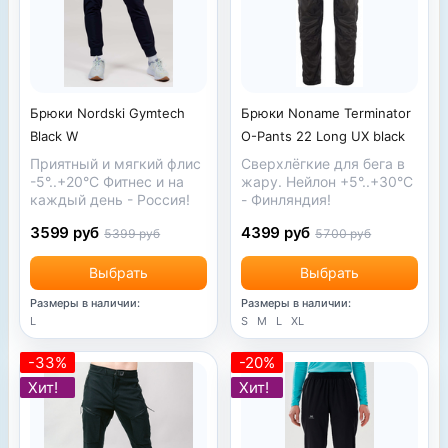
Брюки Nordski Gymtech
Брюки Noname Terminator
Black W
O-Pants 22 Long UX black
Приятный и мягкий флис
Сверхлёгкие для бега в
-5°..+20°C Фитнес и на
жару. Нейлон +5°..+30°С
каждый день - Россия!
- Финляндия!
3599 руб
4399 руб
5399 руб
5700 руб
Выбрать
Выбрать
Размеры в наличии:
Размеры в наличии:
L
S
M
L
XL
-33%
-20%
Хит!
Хит!