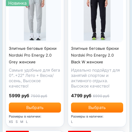
Новинка
Элитные беговые брюки
Элитные беговые брюки
Nordski Pro Energy 2.0
Nordski Pro Energy 2.0
Grey женские
Black W женские
Самые удобные для бега
Идеально подойдут для
0°..+22° Лето + Весна/
занятий спортом и
осень, Высокое
активного отдыха.
качество!
Высокое качество!
5999 руб
4799 руб
7500 руб
6990 руб
Выбрать
Выбрать
Размеры в наличии:
Размеры в наличии:
XS
S
M
L
L