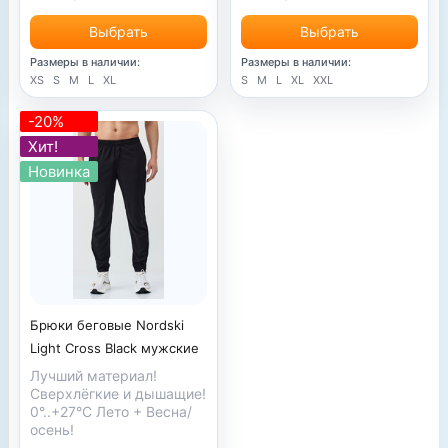
Выбрать
Выбрать
Размеры в наличии:
Размеры в наличии:
S
M
L
XL
XXL
XS
S
M
L
XL
-20%
Хит!
Новинка
Брюки беговые Nordski
Light Cross Black мужские
Лучший материал!
Сверхлёгкие и дышащие!
0°..+27°С Лето + Весна/
осень!