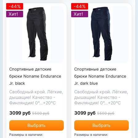
-44%
-44%
Хит!
Хит!
Спортивные детские
Спортивные детские
брюки Noname Endurance
брюки Noname Endurance
Jr. black
Jr. dark blue
Свободный крой. Лёгкие,
Свободный крой. Лёгкие,
дышащие! Качество -
дышащие! Качество -
Финляндия! 0°...+20°С
Финляндия! 0°...+20°С
3099 руб
3099 руб
5500 руб
5500 руб
Выбрать
Выбрать
Размеры в наличии:
Размеры в наличии: