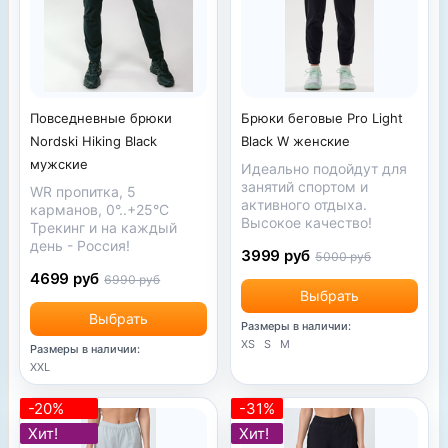
Брюки беговые Pro Light
Повседневные брюки
Black W женские
Nordski Hiking Black
мужские
Идеально подойдут для
занятий спортом и
WR пропитка,
5
активного отдыха.
карманов,
0°..+25°C
Высокое качество!
Трекинг и на каждый
день - Россия!
3999 руб
5000 руб
4699 руб
6990 руб
Выбрать
Выбрать
Размеры в наличии:
XS
S
M
Размеры в наличии:
XXL
-20%
-31%
Хит!
Хит!