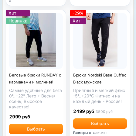
S
Хит!
-29%
Новинка
Хит!
Брюки Nordski Base Cuffed
Беговые брюки RUNDAY с
Black мужские
карманами и молнией
Приятный и мягкий флис
Самые удобные для бега
-5°..+20°C Фитнес и на
0°..+22° Лето + Весна/
каждый день - Россия!
осень, Высокое
качество!
2499 руб
3500 руб
2999 руб
Выбрать
Выбрать
Размеры в наличии: