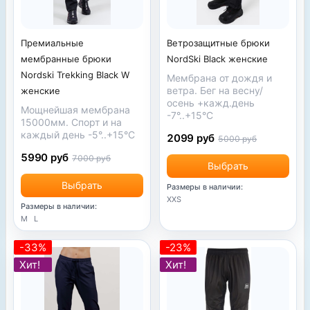
Ветрозащитные брюки
Премиальные
NordSki Black женские
мембранные брюки
Nordski Trekking Black W
Мембрана от дождя и
ветра. Бег на весну/
женские
осень +кажд.день
Мощнейшая мембрана
-7°..+15°С
15000мм. Спорт и на
каждый день -5°..+15°С
2099 руб
5000 руб
5990 руб
7000 руб
Выбрать
Выбрать
Размеры в наличии:
XXS
Размеры в наличии:
M
L
-33%
-23%
Хит!
Хит!