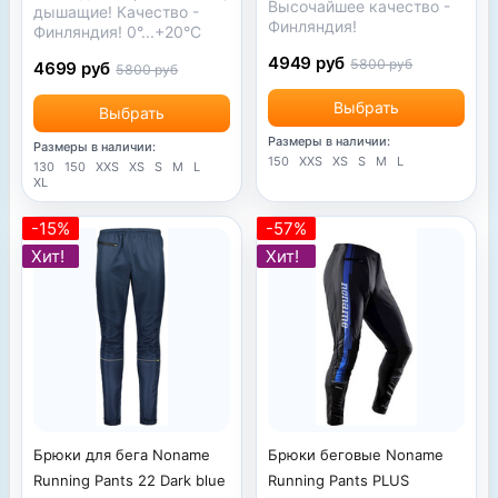
Высочайшее качество -
дышащие! Качество -
Финляндия!
Финляндия! 0°...+20°С
4949 руб
5800 руб
4699 руб
5800 руб
Выбрать
Выбрать
Размеры в наличии:
Размеры в наличии:
150
XXS
XS
S
M
L
130
150
XXS
XS
S
M
L
XL
-15%
-57%
Хит!
Хит!
Брюки для бега Noname
Брюки беговые Noname
Running Pants 22 Dark blue
Running Pants PLUS