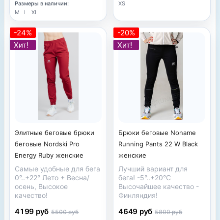
XS
Размеры в наличии:
M
L
XL
-24%
-20%
Хит!
Хит!
Элитные беговые брюки
Брюки беговые Noname
беговые Nordski Pro
Running Pants 22 W Black
Energy Ruby женские
женские
Самые удобные для бега
Лучший вариант для
0°..+22° Лето + Весна/
бега! -5°..+20°C
осень, Высокое
Высочайшее качество -
качество!
Финляндия!
4199 руб
4649 руб
5500 руб
5800 руб