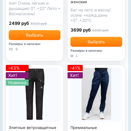
женские
Хит! Очень лёгкие и
дышащие! 0°..+22° Лето +
Бег на лето и весну/
Весна/осень!
осень +кажд.день
+5°..+20°С
2499 руб
4500 руб
3699 руб
5000 руб
Выбрать
Выбрать
Размеры в наличии:
XS
S
Размеры в наличии:
M
L
-43%
-41%
Хит!
Хит!
Новинка
Элитные ветрозащитные
Премиальные