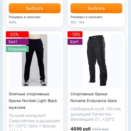
Выбрать
Выбрать
Размеры в наличии:
Размеры в наличии:
XXXL
152
164
-20%
-19%
Хит!
Хит!
Новинка
Элитные спортивные
Спортивные брюки
брюки Nordski Light Black
Noname Endurance black
мужские
Свободный крой. Лёгкие,
дышащие! Качество -
Лучший материал!
Финляндия! 0°...+20°С
Сверхлёгкие и дышащие!
0°..+27°С Лето + Весна/
4699 руб
5800 руб