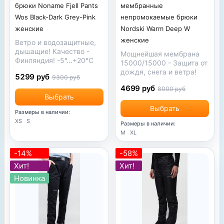
брюки Noname Fjell Pants
мембранные
Wos Black-Dark Grey-Pink
непромокаемые брюки
женские
Nordski Warm Deep W
женские
Ветро и водозащитные,
дышащие! Качество -
Мощнейшая мембрана
Финляндия! -5°...+20°С
15000/15000 - Защита от
дождя, снега и ветра!
5299 руб
9300 руб
4699 руб
8000 руб
Выбрать
Выбрать
Размеры в наличии:
XS
S
Размеры в наличии:
M
XL
-14%
-58%
Хит!
Хит!
Новинка