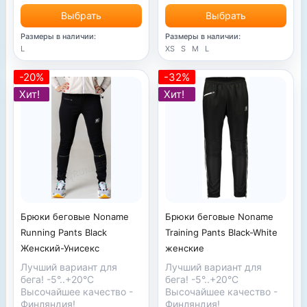
Выбрать
Выбрать
Размеры в наличии:
Размеры в наличии:
L
XS
S
M
L
-20%
-32%
Хит!
Хит!
Брюки беговые Noname
Брюки беговые Noname
Training Pants Black-White
Running Pants Black
женские
Женский-Унисекс
Лучший вариант для
Лучший вариант для
бега! -5°..+20°C
бега! -5°..+20°C
Высочайшее качество -
Высочайшее качество -
Финляндия!
Финляндия!