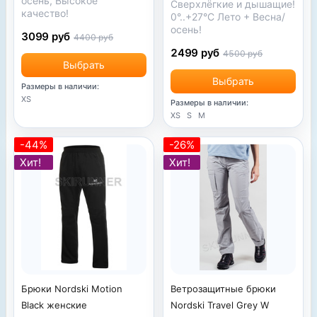
осень, Высокое
Сверхлёгкие и дышащие!
качество!
0°..+27°С Лето + Весна/
осень!
3099 руб
4400 руб
2499 руб
4500 руб
Выбрать
Выбрать
Размеры в наличии:
XS
Размеры в наличии:
XS
S
M
-44%
-26%
Хит!
Хит!
Брюки Nordski Motion
Ветрозащитные брюки
Black женские
Nordski Travel Grey W