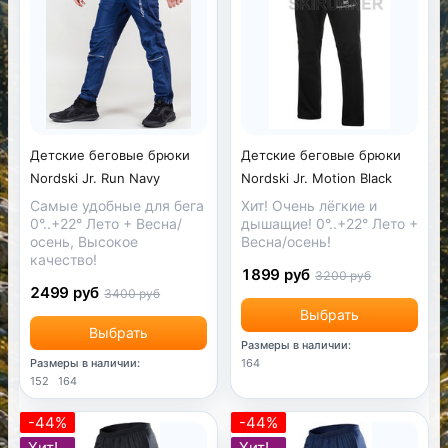
Детские беговые брюки
Детские беговые брюки
Nordski Jr. Motion Black
Nordski Jr. Run Navy
Хит! Очень лёгкие и
Самые удобные для бега
дышащие! 0°..+22° Лето +
0°..+22° Лето + Весна/
Весна/осень!
осень, Высокое
качество!
1899 руб
3200 руб
2499 руб
3400 руб
Выбрать
Выбрать
Размеры в наличии:
164
Размеры в наличии:
152
164
-44%
-44%
Хит!
Хит!