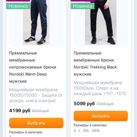
Новинка
Новинка
Премиальные
Премиальные
мембранные брюки
мембранные
Nordski Trekking Black
непромокаемые брюки
мужские
Nordski Warm Deep
мужские
Мощнейшая мембрана
15000мм. Спорт и на
Мощнейшая мембрана
каждый день +10°..-15°С
15000/15000 - Защита от
дождя, снега и ветра!
5099 руб
7000 руб
4199 руб
8500 руб
Выбрать
Выбрать
Размеры в наличии:
S
L
XXL
XXXL
Размеры в наличии: