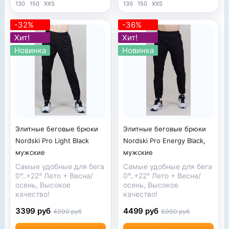
130
150
XXS
130
150
XXS
-32%
-36%
Хит!
Хит!
Новинка
Новинка
Элитные беговые брюки
Элитные беговые брюки
Nordski Pro Light Black
Nordski Pro Energy Black,
мужские
мужские
Самые удобные для бега
Самые удобные для бега
0°..+22° Лето + Весна/
0°..+22° Лето + Весна/
осень, Высокое
осень, Высокое
качество!
качество!
3399 руб
4499 руб
4990 руб
6990 руб