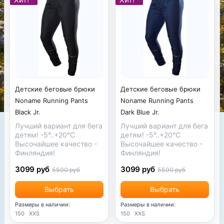
Детские беговые брюки
Детские беговые брюки
Noname Running Pants
Noname Running Pants
Black Jr.
Dark Blue Jr.
Лучший вариант для бега
Лучший вариант для бега
детям! -5°..+20°C
детям! -5°..+20°C
Высочайшее качество -
Высочайшее качество -
Финляндия!
Финляндия!
3099 руб
3099 руб
5500 руб
5500 руб
Выбрать
Выбрать
Размеры в наличии:
Размеры в наличии:
150
XXS
150
XXS