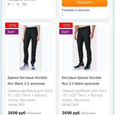
Выбрать
M
L
XL
XXL
Размеры в наличии:
L
-20%
-20%
Хит!
Хит!
Беговые брюки Nordski
Брюки беговые Nordski
Run 2.0 Black мужские
Run Black 2.0 женские
Самые удобные для бега
Самые удобные для бега
-5°..+22° Лето + Весна/
0°..+22° Лето + Весна/
осень, Высокое
осень, Высокое
качество!
качество!
3699 руб
3699 руб
4600 руб
4600 руб