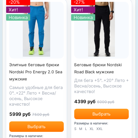
-20%
-27%
Хит!
Хит!
Новинка
Новинка
Элитные беговые брюки
Беговые брюки Nordski
Nordski Pro Energy 2.0 Sea
Road Black мужские
мужские
Для бега +5°..+20° Лето +
Весна/осень, Высокое
Самые удобные для бега
качество!
0°..+22° Лето + Весна/
осень, Высокое
4399 руб
6000 руб
качество!
5999 руб
Выбрать
7500 руб
Размеры в наличии:
Выбрать
S
M
L
XL
XXL
Размеры в наличии: