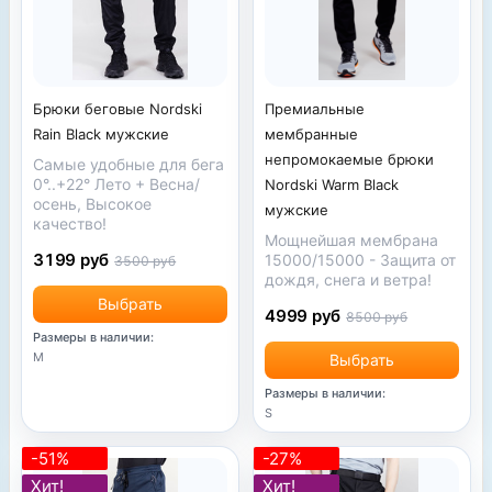
Премиальные
Брюки беговые Nordski
мембранные
Rain Black мужские
непромокаемые брюки
Самые удобные для бега
0°..+22° Лето + Весна/
Nordski Warm Black
осень, Высокое
мужские
качество!
Мощнейшая мембрана
3199 руб
15000/15000 - Защита от
3500 руб
дождя, снега и ветра!
Выбрать
4999 руб
8500 руб
Размеры в наличии:
M
Выбрать
Размеры в наличии:
S
-51%
-27%
Хит!
Хит!