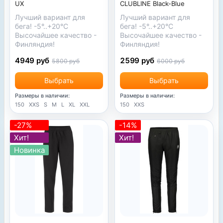
UX
CLUBLINE Black-Blue
Лучший вариант для
Лучший вариант для
бега! -5°..+20°C
бега! -5°..+20°C
Высочайшее качество -
Высочайшее качество -
Финляндия!
Финляндия!
4949 руб
2599 руб
5800 руб
6000 руб
Выбрать
Выбрать
Размеры в наличии:
Размеры в наличии:
150
XXS
S
M
L
XL
XXL
150
XXS
-27%
-14%
Хит!
Хит!
Новинка