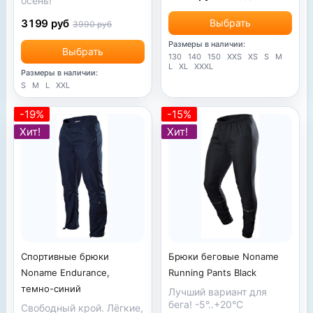
осень!
3199 руб
Выбрать
3990 руб
Размеры в наличии:
Выбрать
130
140
150
XXS
XS
S
M
L
XL
XXXL
Размеры в наличии:
S
M
L
XXL
-19%
-15%
Хит!
Хит!
Брюки беговые Noname
Спортивные брюки
Running Pants Black
Noname Endurance,
темно-синий
Лучший вариант для
бега! -5°..+20°C
Свободный крой. Лёгкие,