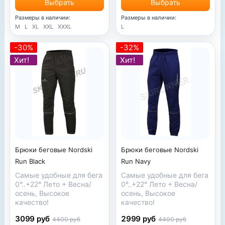
Выбрать
Выбрать
Размеры в наличии:
Размеры в наличии:
M
L
XL
XXL
XXXL
L
-30%
-32%
Хит!
Хит!
Брюки беговые Nordski
Брюки беговые Nordski
Run Black
Run Navy
Самые удобные для бега
Самые удобные для бега
0°..+22° Лето + Весна/
0°..+22° Лето + Весна/
осень, Высокое
осень, Высокое
качество!
качество!
3099 руб
2999 руб
4400 руб
4400 руб