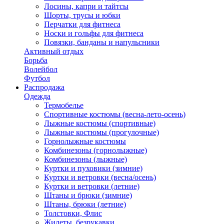
Лосины, капри и тайтсы
Шорты, трусы и юбки
Перчатки для фитнеса
Носки и гольфы для фитнеса
Повязки, банданы и напульсники
Активный отдых
Борьба
Волейбол
Футбол
Распродажа
Одежда
Термобелье
Спортивные костюмы (весна-лето-осень)
Лыжные костюмы (спортивные)
Лыжные костюмы (прогулочные)
Горнолыжные костюмы
Комбинезоны (горнолыжные)
Комбинезоны (лыжные)
Куртки и пуховики (зимние)
Куртки и ветровки (весна/осень)
Куртки и ветровки (летние)
Штаны и брюки (зимние)
Штаны, брюки (летние)
Толстовки, Флис
Жилеты, безрукавки