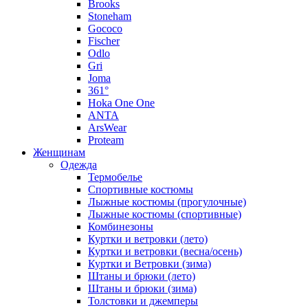
Brooks
Stoneham
Gococo
Fischer
Odlo
Gri
Joma
361°
Hoka One One
ANTA
ArsWear
Proteam
Женщинам
Одежда
Термобелье
Спортивные костюмы
Лыжные костюмы (прогулочные)
Лыжные костюмы (спортивные)
Комбинезоны
Куртки и ветровки (лето)
Куртки и ветровки (весна/осень)
Куртки и Ветровки (зима)
Штаны и брюки (лето)
Штаны и брюки (зима)
Толстовки и джемперы