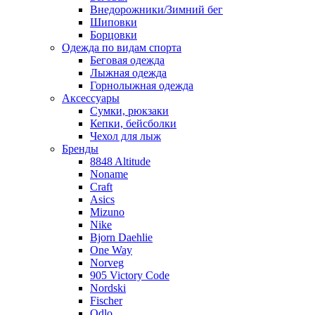
Внедорожники/Зимний бег
Шиповки
Борцовки
Одежда по видам спорта
Беговая одежда
Лыжная одежда
Горнолыжная одежда
Аксессуары
Сумки, рюкзаки
Кепки, бейсболки
Чехол для лыж
Бренды
8848 Altitude
Noname
Craft
Asics
Mizuno
Nike
Bjorn Daehlie
One Way
Norveg
905 Victory Code
Nordski
Fischer
Odlo