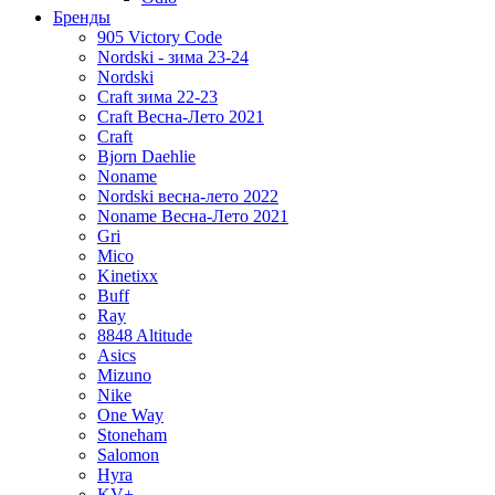
Бренды
905 Victory Code
Nordski - зима 23-24
Nordski
Craft зима 22-23
Craft Весна-Лето 2021
Craft
Bjorn Daehlie
Noname
Nordski весна-лето 2022
Noname Весна-Лето 2021
Gri
Mico
Kinetixx
Buff
Ray
8848 Altitude
Asics
Mizuno
Nike
One Way
Stoneham
Salomon
Hyra
KV+