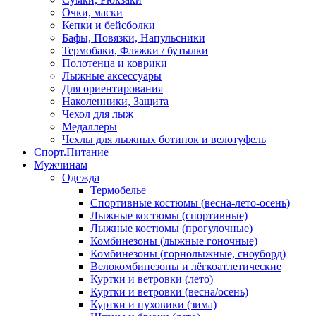
Очки, маски
Кепки и бейсболки
Бафы, Повязки, Напульсники
Термобаки, Фляжки / бутылки
Полотенца и коврики
Лыжные аксессуары
Для ориентирования
Наколенники, Защита
Чехол для лыж
Медаллеры
Чехлы для лыжных ботинок и велотуфель
Спорт.Питание
Мужчинам
Одежда
Термобелье
Спортивные костюмы (весна-лето-осень)
Лыжные костюмы (спортивные)
Лыжные костюмы (прогулочные)
Комбинезоны (лыжные гоночные)
Комбинезоны (горнолыжные, сноуборд)
Велокомбинезоны и лёгкоатлетические
Куртки и ветровки (лето)
Куртки и ветровки (весна/осень)
Куртки и пуховики (зима)