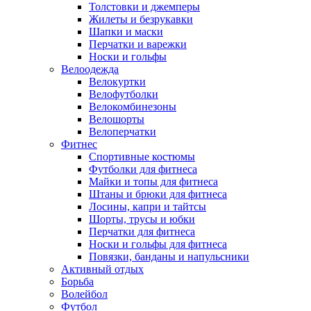
Толстовки и джемперы
Жилеты и безрукавки
Шапки и маски
Перчатки и варежки
Носки и гольфы
Велоодежда
Велокуртки
Велофутболки
Велокомбинезоны
Велошорты
Велоперчатки
Фитнес
Спортивные костюмы
Футболки для фитнеса
Майки и топы для фитнеса
Штаны и брюки для фитнеса
Лосины, капри и тайтсы
Шорты, трусы и юбки
Перчатки для фитнеса
Носки и гольфы для фитнеса
Повязки, банданы и напульсники
Активный отдых
Борьба
Волейбол
Футбол