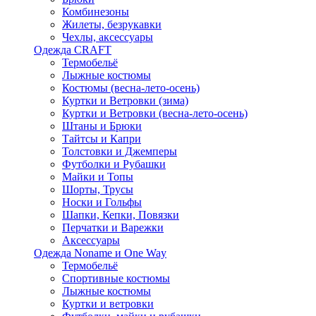
Комбинезоны
Жилеты, безрукавки
Чехлы, аксессуары
Одежда CRAFT
Термобельё
Лыжные костюмы
Костюмы (весна-лето-осень)
Куртки и Ветровки (зима)
Куртки и Ветровки (весна-лето-осень)
Штаны и Брюки
Тайтсы и Капри
Толстовки и Джемперы
Футболки и Рубашки
Майки и Топы
Шорты, Трусы
Носки и Гольфы
Шапки, Кепки, Повязки
Перчатки и Варежки
Аксессуары
Одежда Noname и One Way
Термобельё
Спортивные костюмы
Лыжные костюмы
Куртки и ветровки