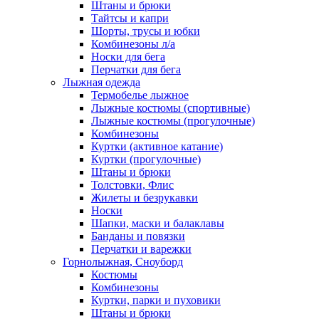
Штаны и брюки
Тайтсы и капри
Шорты, трусы и юбки
Комбинезоны л/а
Носки для бега
Перчатки для бега
Лыжная одежда
Термобелье лыжное
Лыжные костюмы (спортивные)
Лыжные костюмы (прогулочные)
Комбинезоны
Куртки (активное катание)
Куртки (прогулочные)
Штаны и брюки
Толстовки, Флис
Жилеты и безрукавки
Носки
Шапки, маски и балаклавы
Банданы и повязки
Перчатки и варежки
Горнолыжная, Сноуборд
Костюмы
Комбинезоны
Куртки, парки и пуховики
Штаны и брюки