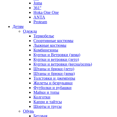
Joma
361°
Hoka One One
ANTA
Proteam
Детям
Одежда
Термобелье
Спортивные костюмы
Лыжные костюмы
Комбинезоны
Куртки и Ветровки (зима)
Куртки и ветровки (лето)
Куртки и ветровки (весна/осень)
Штаны и брюки (лето)
Штаны и брюки (зима)
Толстовки и джемперы
Жилеты и безрукавки
Футболки и рубашки
Майки и топы
Колготки
Капри и тайтсы
Шорты и трусы
Обувь
Беговая