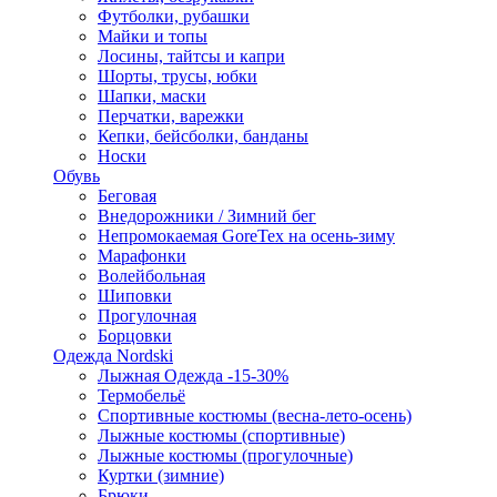
Футболки, рубашки
Майки и топы
Лосины, тайтсы и капри
Шорты, трусы, юбки
Шапки, маски
Перчатки, варежки
Кепки, бейсболки, банданы
Носки
Обувь
Беговая
Внедорожники / Зимний бег
Непромокаемая GoreTex на осень-зиму
Марафонки
Волейбольная
Шиповки
Прогулочная
Борцовки
Одежда Nordski
Лыжная Одежда -15-30%
Термобельё
Спортивные костюмы (весна-лето-осень)
Лыжные костюмы (спортивные)
Лыжные костюмы (прогулочные)
Куртки (зимние)
Брюки