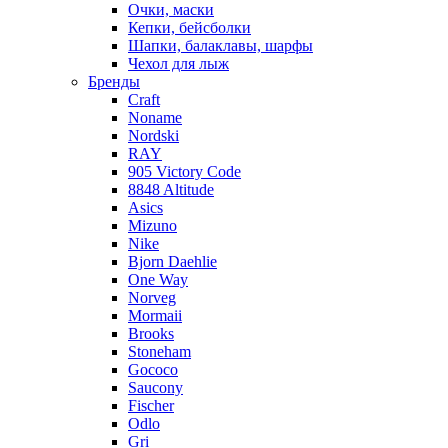
Очки, маски
Кепки, бейсболки
Шапки, балаклавы, шарфы
Чехол для лыж
Бренды
Craft
Noname
Nordski
RAY
905 Victory Code
8848 Altitude
Asics
Mizuno
Nike
Bjorn Daehlie
One Way
Norveg
Mormaii
Brooks
Stoneham
Gococo
Saucony
Fischer
Odlo
Gri