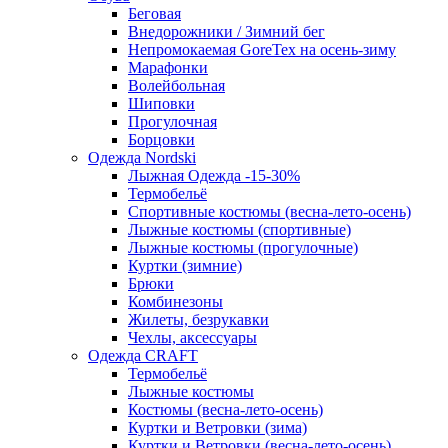
Беговая
Внедорожники / Зимний бег
Непромокаемая GoreTex на осень-зиму
Марафонки
Волейбольная
Шиповки
Прогулочная
Борцовки
Одежда Nordski
Лыжная Одежда -15-30%
Термобельё
Спортивные костюмы (весна-лето-осень)
Лыжные костюмы (спортивные)
Лыжные костюмы (прогулочные)
Куртки (зимние)
Брюки
Комбинезоны
Жилеты, безрукавки
Чехлы, аксессуары
Одежда CRAFT
Термобельё
Лыжные костюмы
Костюмы (весна-лето-осень)
Куртки и Ветровки (зима)
Куртки и Ветровки (весна-лето-осень)