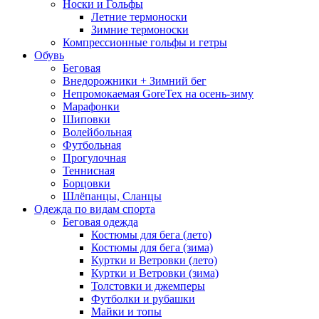
Носки и Гольфы
Летние термоноски
Зимние термоноски
Компрессионные гольфы и гетры
Обувь
Беговая
Внедорожники + Зимний бег
Непромокаемая GoreTex на осень-зиму
Марафонки
Шиповки
Волейбольная
Футбольная
Прогулочная
Теннисная
Борцовки
Шлёпанцы, Сланцы
Одежда по видам спорта
Беговая одежда
Костюмы для бега (лето)
Костюмы для бега (зима)
Куртки и Ветровки (лето)
Куртки и Ветровки (зима)
Толстовки и джемперы
Футболки и рубашки
Майки и топы