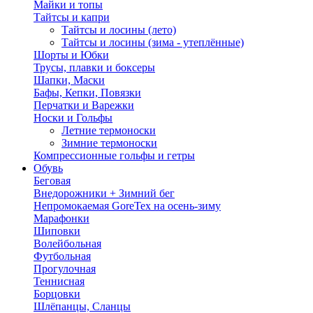
Майки и топы
Тайтсы и капри
Тайтсы и лосины (лето)
Тайтсы и лосины (зима - утеплённые)
Шорты и Юбки
Трусы, плавки и боксеры
Шапки, Маски
Бафы, Кепки, Повязки
Перчатки и Варежки
Носки и Гольфы
Летние термоноски
Зимние термоноски
Компрессионные гольфы и гетры
Обувь
Беговая
Внедорожники + Зимний бег
Непромокаемая GoreTex на осень-зиму
Марафонки
Шиповки
Волейбольная
Футбольная
Прогулочная
Теннисная
Борцовки
Шлёпанцы, Сланцы