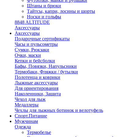
Футболки, майки и рубашки
Штаны и брюки
Тайтсы, капри, лосины и шорты
Носки и гольфы
8848 ALTITUDE
Аксессуары
Аксессуары
Подарочные сертификаты
Часы и пульсометры
Сумки, Рюкзаки
Очки, маски
Кепки и бейсболки
Бафы, Повязки, Напульсники
Термобаки, Фляжки / бутылки
Полотенца и коврики
Лыжные аксессуары
Для ориентирования
Наколенники, Защита
Чехол для лыж
Медаллеры
Чехлы для лыжных ботинок и велотуфель
Спорт.Питание
Мужчинам
Одежда
Термобелье