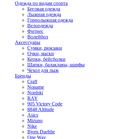
Одежда по видам спорта
Беговая одежда
Лыжная одежда
Горнолыжная одежда
Велоодежда
Фитнес
Волейбол
Аксессуары
Сумки, рюкзаки
Очки, маски
Кепки, бейсболки
Шапки, балаклавы, шарфы
Чехол для лыж
Бренды
Craft
Noname
Nordski
RAY
905 Victory Code
8848 Altitude
Asics
Mizuno
Nike
Bjorn Daehlie
One Way