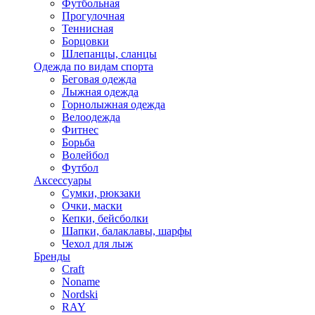
Футбольная
Прогулочная
Теннисная
Борцовки
Шлепанцы, сланцы
Одежда по видам спорта
Беговая одежда
Лыжная одежда
Горнолыжная одежда
Велоодежда
Фитнес
Борьба
Волейбол
Футбол
Аксессуары
Сумки, рюкзаки
Очки, маски
Кепки, бейсболки
Шапки, балаклавы, шарфы
Чехол для лыж
Бренды
Craft
Noname
Nordski
RAY