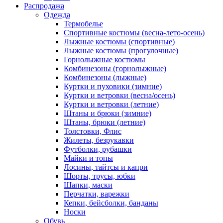
Распродажа
Одежда
Термобелье
Спортивные костюмы (весна-лето-осень)
Лыжные костюмы (спортивные)
Лыжные костюмы (прогулочные)
Горнолыжные костюмы
Комбинезоны (горнолыжные)
Комбинезоны (лыжные)
Куртки и пуховики (зимние)
Куртки и ветровки (весна/осень)
Куртки и ветровки (летние)
Штаны и брюки (зимние)
Штаны, брюки (летние)
Толстовки, Флис
Жилеты, безрукавки
Футболки, рубашки
Майки и топы
Лосины, тайтсы и капри
Шорты, трусы, юбки
Шапки, маски
Перчатки, варежки
Кепки, бейсболки, банданы
Носки
Обувь