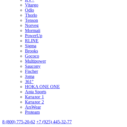
Vitargo
Odlo
Thorlo
Tenson
Norveg
Mormaii
PowerUp
RLINE
Sigma
Brooks
Gococo
Multipower
Saucony
Fischer
Joma
361°
HOKA ONE ONE
Anta Sports
Каталог 1
Каталог 2
ArsWear
Proteam
8 (800) 775-20-62
+7 (925) 445-32-77