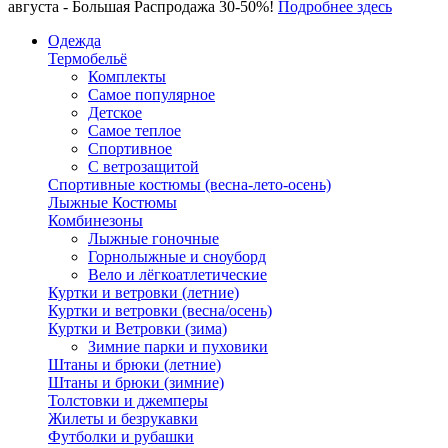
августа - Большая Распродажа 30-50%!
Подробнее здесь
Одежда
Термобельё
Комплекты
Самое популярное
Детское
Самое теплое
Спортивное
С ветрозащитой
Спортивные костюмы (весна-лето-осень)
Лыжные Костюмы
Комбинезоны
Лыжные гоночные
Горнолыжные и сноуборд
Вело и лёгкоатлетические
Куртки и ветровки (летние)
Куртки и ветровки (весна/осень)
Куртки и Ветровки (зима)
Зимние парки и пуховики
Штаны и брюки (летние)
Штаны и брюки (зимние)
Толстовки и джемперы
Жилеты и безрукавки
Футболки и рубашки