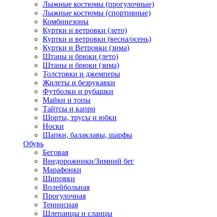
Лыжные костюмы (прогулочные)
Лыжные костюмы (спортивные)
Комбинезоны
Куртки и ветровки (лето)
Куртки и ветровки (весна/осень)
Куртки и Ветровки (зима)
Штаны и брюки (лето)
Штаны и брюки (зима)
Толстовки и джемперы
Жилеты и безрукавки
Футболки и рубашки
Майки и топы
Тайтсы и капри
Шорты, трусы и юбки
Носки
Шапки, балаклавы, шарфы
Обувь
Беговая
Внедорожники/Зимний бег
Марафонки
Шиповки
Волейбольная
Прогулочная
Теннисная
Шлепанцы и сланцы