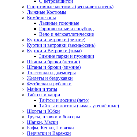
С ветрозащитой
Спортивные костюмы (весна-лето-осень)
Лыжные Костюмы
Комбинезоны
Лыжные гоночные
Горнолыжные и сноуборд
Вело и лёгкоатлетические
Куртки и ветровки (летние)
Куртки и ветровки (весна/осень)
Куртки и Ветровки (зима)
Зимние парки и пуховики
Штаны и брюки (летние)
Штаны и брюки (зимние)
Толстовки и джемперы
Жилеты и безрукавки
Футболки и рубашки
Майки и топы
Тайтсы и капри
Тайтсы и лосины (лето)
Тайтсы и лосины (зима - утеплённые)
Шорты и Юбки
Трусы, плавки и боксеры
Шапки, Маски
Бафы, Кепки, Повязки
Перчатки и Варежки