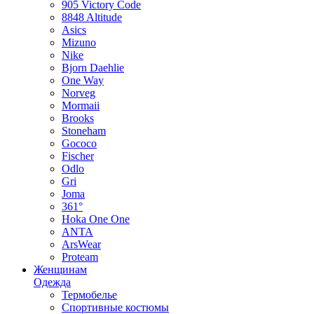
905 Victory Code
8848 Altitude
Asics
Mizuno
Nike
Bjorn Daehlie
One Way
Norveg
Mormaii
Brooks
Stoneham
Gococo
Fischer
Odlo
Gri
Joma
361°
Hoka One One
ANTA
ArsWear
Proteam
Женщинам
Одежда
Термобелье
Спортивные костюмы