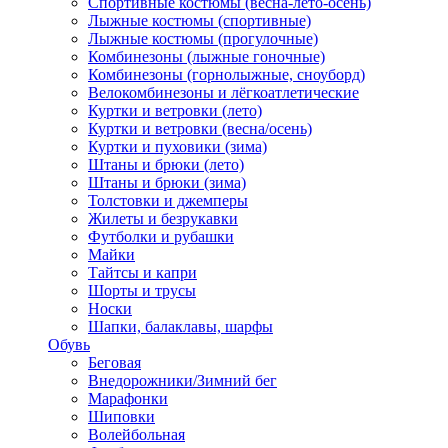
Спортивные костюмы (весна-лето-осень)
Лыжные костюмы (спортивные)
Лыжные костюмы (прогулочные)
Комбинезоны (лыжные гоночные)
Комбинезоны (горнолыжные, сноуборд)
Велокомбинезоны и лёгкоатлетические
Куртки и ветровки (лето)
Куртки и ветровки (весна/осень)
Куртки и пуховики (зима)
Штаны и брюки (лето)
Штаны и брюки (зима)
Толстовки и джемперы
Жилеты и безрукавки
Футболки и рубашки
Майки
Тайтсы и капри
Шорты и трусы
Носки
Шапки, балаклавы, шарфы
Обувь
Беговая
Внедорожники/Зимний бег
Марафонки
Шиповки
Волейбольная