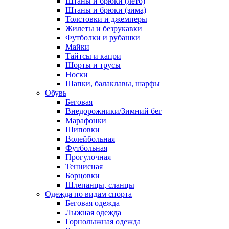
Штаны и брюки (лето)
Штаны и брюки (зима)
Толстовки и джемперы
Жилеты и безрукавки
Футболки и рубашки
Майки
Тайтсы и капри
Шорты и трусы
Носки
Шапки, балаклавы, шарфы
Обувь
Беговая
Внедорожники/Зимний бег
Марафонки
Шиповки
Волейбольная
Футбольная
Прогулочная
Теннисная
Борцовки
Шлепанцы, сланцы
Одежда по видам спорта
Беговая одежда
Лыжная одежда
Горнолыжная одежда