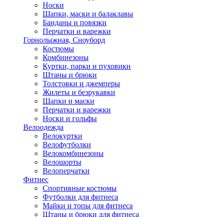
Носки
Шапки, маски и балаклавы
Банданы и повязки
Перчатки и варежки
Горнолыжная, Сноуборд
Костюмы
Комбинезоны
Куртки, парки и пуховики
Штаны и брюки
Толстовки и джемперы
Жилеты и безрукавки
Шапки и маски
Перчатки и варежки
Носки и гольфы
Велоодежда
Велокуртки
Велофутболки
Велокомбинезоны
Велошорты
Велоперчатки
Фитнес
Спортивные костюмы
Футболки для фитнеса
Майки и топы для фитнеса
Штаны и брюки для фитнеса