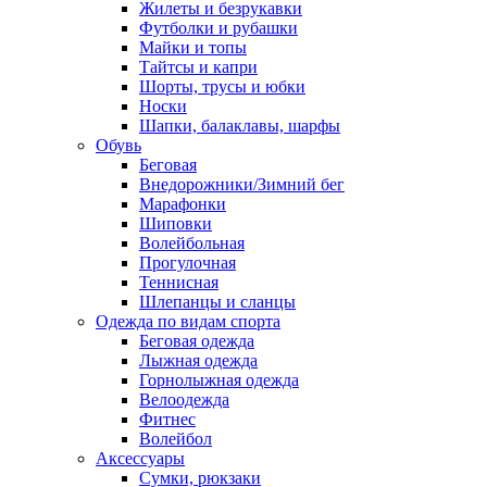
Жилеты и безрукавки
Футболки и рубашки
Майки и топы
Тайтсы и капри
Шорты, трусы и юбки
Носки
Шапки, балаклавы, шарфы
Обувь
Беговая
Внедорожники/Зимний бег
Марафонки
Шиповки
Волейбольная
Прогулочная
Теннисная
Шлепанцы и сланцы
Одежда по видам спорта
Беговая одежда
Лыжная одежда
Горнолыжная одежда
Велоодежда
Фитнес
Волейбол
Аксессуары
Сумки, рюкзаки