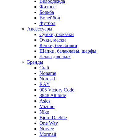
Велоодежда
Фитнес
Борьба
Волейбол
Футбол
Аксессуары
Сумки, рюкзаки
Очки, маски
Кепки, бейсболки
Шапки, балаклавы, шарфы
Чехол для лыж
Бренды
Craft
Noname
Nordski
RAY
905 Victory Code
8848 Altitude
Asics
Mizuno
Nike
Bjorn Daehlie
One Way
Norveg
Mormaii