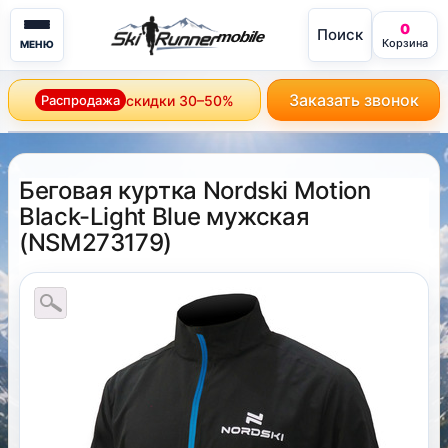
0
Поиск
mobile
Корзина
МЕНЮ
Заказать звонок
Распродажа
скидки 30–50%
Беговая куртка Nordski Motion
Black-Light Blue мужская
(
NSM273179
)