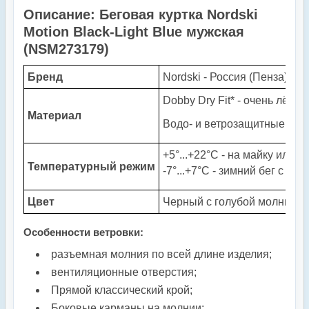
Описание: Беговая куртка Nordski
Motion Black-Light Blue мужская
(NSM273179)
Бренд
Nordski - Россия (Пенза)
Dobby Dry Fit* - очень лёгк
Материал
Водо- и ветрозащитные сво
+5°...+22°С - на майку или ф
Температурный режим
-7°...+7°С - зимний бег с те
Цвет
Черный c голубой молнией
Особенности ветровки:
разъемная молния по всей длине изделия;
вентиляционные отверстия;
Прямой классический крой;
Боковые карманы на молнии;