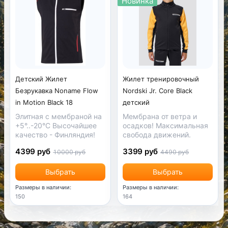
Новинка
Детский Жилет
Жилет тренировочный
Безрукавка Noname Flow
Nordski Jr. Core Black
in Motion Black 18
детский
Элитная с мембраной на
Мембрана от ветра и
+5°..-20°С Высочайшее
осадков! Максимальная
качество - Финляндия!
свобода движений.
4399 руб
3399 руб
10000 руб
4490 руб
Выбрать
Выбрать
Размеры в наличии:
Размеры в наличии:
150
164