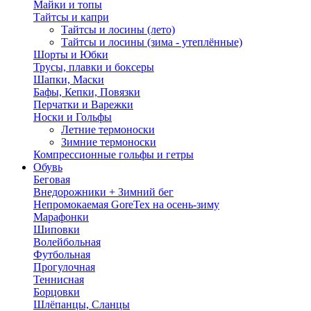
Майки и топы
Тайтсы и капри
Тайтсы и лосины (лето)
Тайтсы и лосины (зима - утеплённые)
Шорты и Юбки
Трусы, плавки и боксеры
Шапки, Маски
Бафы, Кепки, Повязки
Перчатки и Варежки
Носки и Гольфы
Летние термоноски
Зимние термоноски
Компрессионные гольфы и гетры
Обувь
Беговая
Внедорожники + Зимний бег
Непромокаемая GoreTex на осень-зиму
Марафонки
Шиповки
Волейбольная
Футбольная
Прогулочная
Теннисная
Борцовки
Шлёпанцы, Сланцы