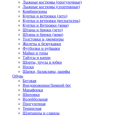
Лыжные костюмы (прогулочные)
Лыжные костюмы (спортивные)
Комбинезоны
Куртки и ветровки (лето)
Куртки и ветровки (весна/осень)
Куртки и Ветровки (зима)
Штаны и брюки (лето)
Штаны и брюки (зима)
Толстовки и джемперы
Жилеты и безрукавки
Футболки и рубашки
Майки и топы
Тайтсы и капри
Шорты, трусы и юбки
Носки
Шапки, балаклавы, шарфы
Обувь
Беговая
Внедорожники/Зимний бег
Марафонки
Шиповки
Волейбольная
Прогулочная
Теннисная
Шлепанцы и сланцы