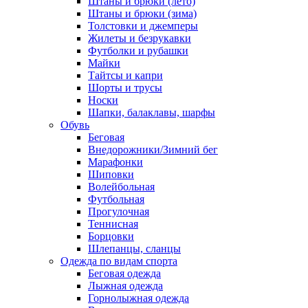
Штаны и брюки (лето)
Штаны и брюки (зима)
Толстовки и джемперы
Жилеты и безрукавки
Футболки и рубашки
Майки
Тайтсы и капри
Шорты и трусы
Носки
Шапки, балаклавы, шарфы
Обувь
Беговая
Внедорожники/Зимний бег
Марафонки
Шиповки
Волейбольная
Футбольная
Прогулочная
Теннисная
Борцовки
Шлепанцы, сланцы
Одежда по видам спорта
Беговая одежда
Лыжная одежда
Горнолыжная одежда