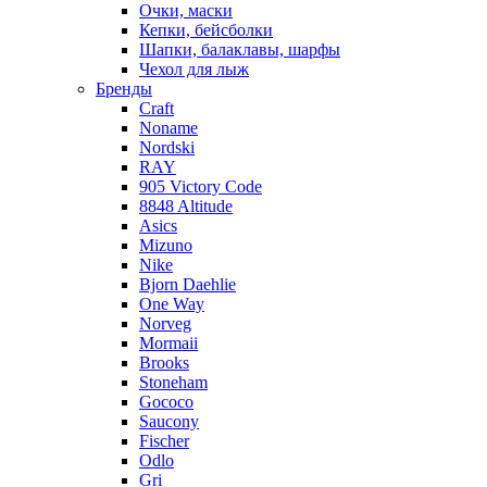
Очки, маски
Кепки, бейсболки
Шапки, балаклавы, шарфы
Чехол для лыж
Бренды
Craft
Noname
Nordski
RAY
905 Victory Code
8848 Altitude
Asics
Mizuno
Nike
Bjorn Daehlie
One Way
Norveg
Mormaii
Brooks
Stoneham
Gococo
Saucony
Fischer
Odlo
Gri