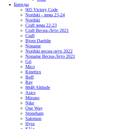
Бренды
905 Victory Code
Nordski - зима 23-24
Nordski
Craft зима 22-23
Craft Весна-Лето 2021
Craft
Bjorn Daehlie
Noname
Nordski весна-лето 2022
Noname Весна-Лето 2021
Gri
Mico
Kinetixx
Buff
Ray
8848 Altitude
Asics
Mizuno
Nike
One Way
Stoneham
Salomon
Hyra
KV+