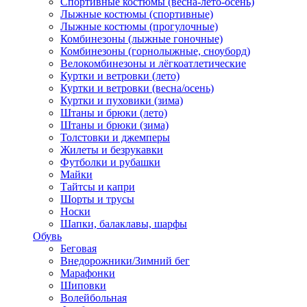
Спортивные костюмы (весна-лето-осень)
Лыжные костюмы (спортивные)
Лыжные костюмы (прогулочные)
Комбинезоны (лыжные гоночные)
Комбинезоны (горнолыжные, сноуборд)
Велокомбинезоны и лёгкоатлетические
Куртки и ветровки (лето)
Куртки и ветровки (весна/осень)
Куртки и пуховики (зима)
Штаны и брюки (лето)
Штаны и брюки (зима)
Толстовки и джемперы
Жилеты и безрукавки
Футболки и рубашки
Майки
Тайтсы и капри
Шорты и трусы
Носки
Шапки, балаклавы, шарфы
Обувь
Беговая
Внедорожники/Зимний бег
Марафонки
Шиповки
Волейбольная