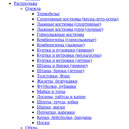
Распродажа
Одежда
Термобелье
Спортивные костюмы (весна-лето-осень)
Лыжные костюмы (спортивные)
Лыжные костюмы (прогулочные)
Горнолыжные костюмы
Комбинезоны (горнолыжные)
Комбинезоны (лыжные)
Куртки и пуховики (зимние)
Куртки и ветровки (весна/осень)
Куртки и ветровки (летние)
Штаны и брюки (зимние)
Штаны, брюки (летние)
Толстовки, Флис
Жилеты, безрукавки
Футболки, рубашки
Майки и топы
Лосины, тайтсы и капри
Шорты, трусы, юбки
Шапки, маски
Перчатки, варежки
Кепки, бейсболки, банданы
Носки
Обувь