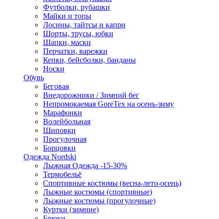
Футболки, рубашки
Майки и топы
Лосины, тайтсы и капри
Шорты, трусы, юбки
Шапки, маски
Перчатки, варежки
Кепки, бейсболки, банданы
Носки
Обувь
Беговая
Внедорожники / Зимний бег
Непромокаемая GoreTex на осень-зиму
Марафонки
Волейбольная
Шиповки
Прогулочная
Борцовки
Одежда Nordski
Лыжная Одежда -15-30%
Термобельё
Спортивные костюмы (весна-лето-осень)
Лыжные костюмы (спортивные)
Лыжные костюмы (прогулочные)
Куртки (зимние)
Брюки