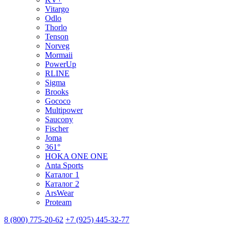
Vitargo
Odlo
Thorlo
Tenson
Norveg
Mormaii
PowerUp
RLINE
Sigma
Brooks
Gococo
Multipower
Saucony
Fischer
Joma
361°
HOKA ONE ONE
Anta Sports
Каталог 1
Каталог 2
ArsWear
Proteam
8 (800) 775-20-62
+7 (925) 445-32-77