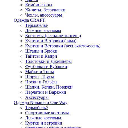
Комбинезоны
Жилеты, безрукавки
Чехлы, аксессуары
Одежда CRAFT
Термобельё
Лыжные костюмы
Костюмы (весна-лето-осень)
Куртки и Ветровки (зима)
Куртки и Ветровки (весна-лето-осень)
Штаны и Брюки
Тайтсы и Капри
Толстовки и Джемперы
Футболки и Рубашки
Майки и Топы
Шорты, Трусы
Носки и Гольфы
Шапки, Кепки, Повязки
Перчатки и Варежки
Аксессуары
Одежда Noname и One Way
Термобельё
Спортивные костюмы
Лыжные костюмы
Куртки и ветровки