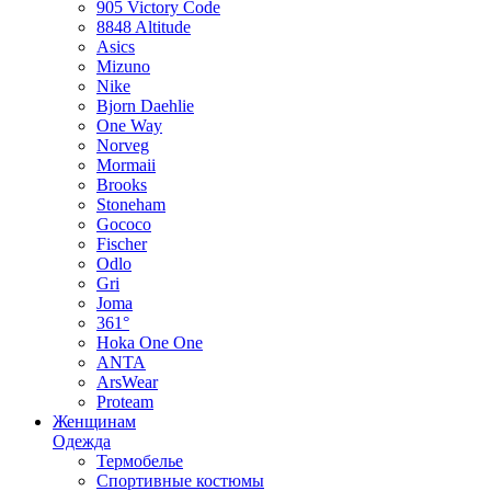
905 Victory Code
8848 Altitude
Asics
Mizuno
Nike
Bjorn Daehlie
One Way
Norveg
Mormaii
Brooks
Stoneham
Gococo
Fischer
Odlo
Gri
Joma
361°
Hoka One One
ANTA
ArsWear
Proteam
Женщинам
Одежда
Термобелье
Спортивные костюмы