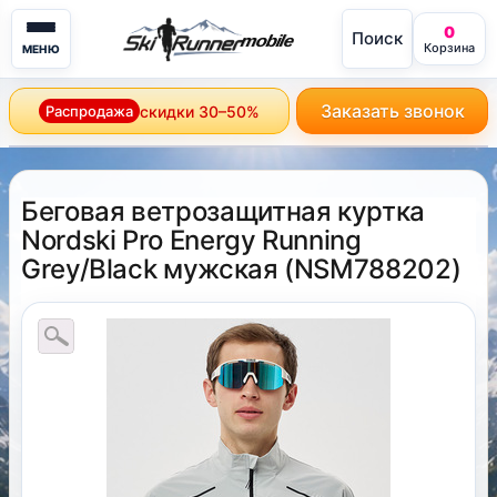
0
Поиск
mobile
Корзина
МЕНЮ
Заказать звонок
Распродажа
скидки 30–50%
Беговая ветрозащитная куртка
Nordski Pro Energy Running
Grey/Black мужская
(
NSM788202
)