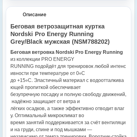
Описание
Беговая ветрозащитная куртка
Nordski Pro Energy Running
Grey/Black мужская (NSM788202)
Беговая
ветровка
Nordski
Pro
Energy
Running
из
коллекции
PRO
ENERGY
RUNNING
подойдёт
для
тренировок
любой
интенс
ивности
при
температуре
от
0
∘
C
до
+
1
5
∘
C
.
Эластичный
материал
с
водоотталкива
ющей
пропиткой
обеспечивает
безупречную
посадку
и
полную
свободу
движений,
надёжно
защищает
от
ветра
и
лёгких
осадков,
а
также
эффективно
отводит
влаг
у.
Оптимальный
микроклимат
во
время
занятий
поддерживается
за
счёт
вентиляци
и
на
груди,
спине
и
под
мышками
—
независимо
от
темпа
тренировки.
Воротник‑стойка