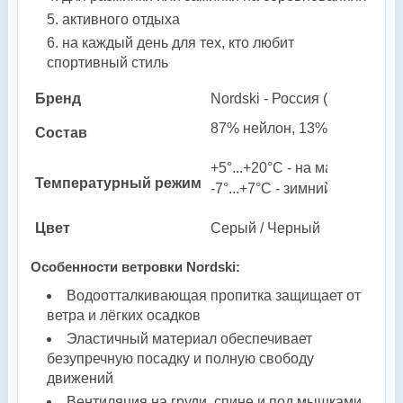
активного отдыха
на каждый день для тех, кто любит
спортивный стиль
Бренд
Nordski - Россия (Пенза)
87% нейлон, 13% спандекс, п
Состав
+5°...+20°С - на майку или ф
Температурный режим
-7°...+7°С - зимний бег с те
Цвет
Серый / Черный
Особенности ветровки Nordski:
Водоотталкивающая пропитка защищает от
ветра и лёгких осадков
Эластичный материал обеспечивает
безупречную посадку и полную свободу
движений
Вентиляция на груди, спине и под мышками