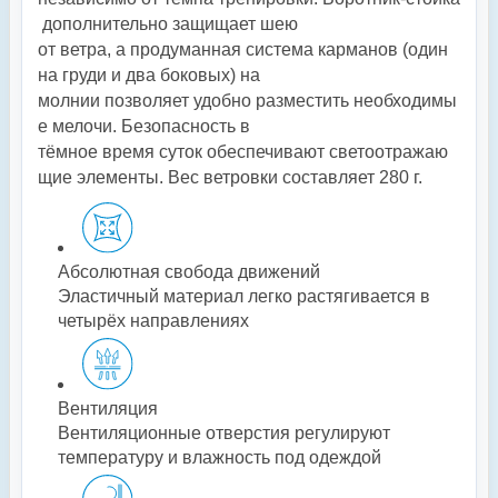
дополнительно
защищает
шею
от
ветра,
а
продуманная
система
карманов
(один
на
груди
и
два
боковых)
на
молнии
позволяет
удобно
разместить
необходимы
е
мелочи.
Безопасность
в
тёмное
время
суток
обеспечивают
светоотражаю
щие
элементы.
Вес
ветровки
составляет
280
г
.
Абсолютная свобода движений
Эластичный материал легко растягивается в
четырёх направлениях
Вентиляция
Вентиляционные отверстия регулируют
температуру и влажность под одеждой