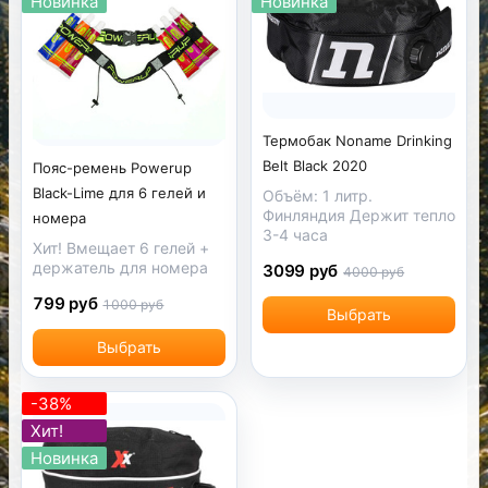
Новинка
Новинка
Термобак Noname Drinking
Belt Black 2020
Пояс-ремень Powerup
Black-Lime для 6 гелей и
Объём: 1 литр.
Финляндия Держит тепло
номера
3-4 часа
Хит! Вмещает 6 гелей +
держатель для номера
3099 руб
4000 руб
799 руб
1000 руб
Выбрать
Выбрать
-38%
Хит!
Новинка