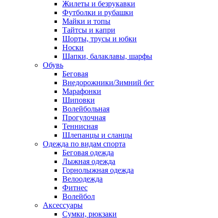
Жилеты и безрукавки
Футболки и рубашки
Майки и топы
Тайтсы и капри
Шорты, трусы и юбки
Носки
Шапки, балаклавы, шарфы
Обувь
Беговая
Внедорожники/Зимний бег
Марафонки
Шиповки
Волейбольная
Прогулочная
Теннисная
Шлепанцы и сланцы
Одежда по видам спорта
Беговая одежда
Лыжная одежда
Горнолыжная одежда
Велоодежда
Фитнес
Волейбол
Аксессуары
Сумки, рюкзаки