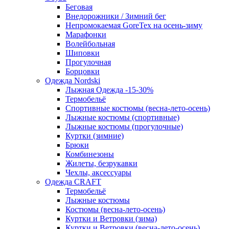
Беговая
Внедорожники / Зимний бег
Непромокаемая GoreTex на осень-зиму
Марафонки
Волейбольная
Шиповки
Прогулочная
Борцовки
Одежда Nordski
Лыжная Одежда -15-30%
Термобельё
Спортивные костюмы (весна-лето-осень)
Лыжные костюмы (спортивные)
Лыжные костюмы (прогулочные)
Куртки (зимние)
Брюки
Комбинезоны
Жилеты, безрукавки
Чехлы, аксессуары
Одежда CRAFT
Термобельё
Лыжные костюмы
Костюмы (весна-лето-осень)
Куртки и Ветровки (зима)
Куртки и Ветровки (весна-лето-осень)