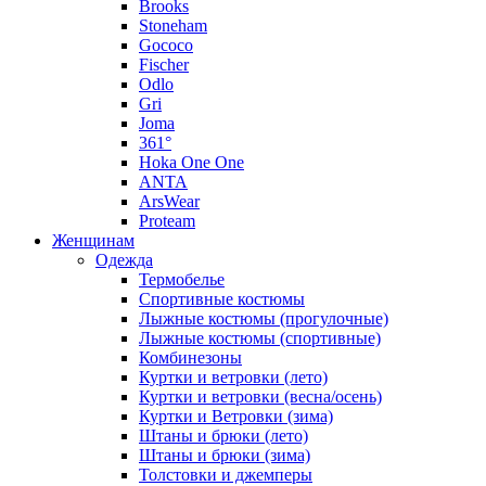
Brooks
Stoneham
Gococo
Fischer
Odlo
Gri
Joma
361°
Hoka One One
ANTA
ArsWear
Proteam
Женщинам
Одежда
Термобелье
Спортивные костюмы
Лыжные костюмы (прогулочные)
Лыжные костюмы (спортивные)
Комбинезоны
Куртки и ветровки (лето)
Куртки и ветровки (весна/осень)
Куртки и Ветровки (зима)
Штаны и брюки (лето)
Штаны и брюки (зима)
Толстовки и джемперы