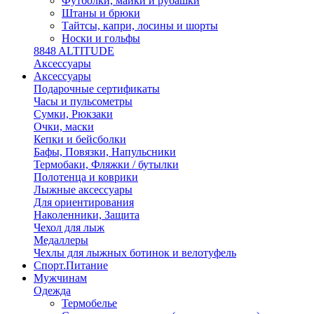
Футболки, майки и рубашки
Штаны и брюки
Тайтсы, капри, лосины и шорты
Носки и гольфы
8848 ALTITUDE
Аксессуары
Аксессуары
Подарочные сертификаты
Часы и пульсометры
Сумки, Рюкзаки
Очки, маски
Кепки и бейсболки
Бафы, Повязки, Напульсники
Термобаки, Фляжки / бутылки
Полотенца и коврики
Лыжные аксессуары
Для ориентирования
Наколенники, Защита
Чехол для лыж
Медаллеры
Чехлы для лыжных ботинок и велотуфель
Спорт.Питание
Мужчинам
Одежда
Термобелье