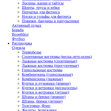
Лосины, капри и тайтсы
Шорты, трусы и юбки
Перчатки для фитнеса
Носки и гольфы для фитнеса
Повязки, банданы и напульсники
Активный отдых
Борьба
Волейбол
Футбол
Распродажа
Одежда
Термобелье
Спортивные костюмы (весна-лето-осень)
Лыжные костюмы (спортивные)
Лыжные костюмы (прогулочные)
Горнолыжные костюмы
Комбинезоны (горнолыжные)
Комбинезоны (лыжные)
Куртки и пуховики (зимние)
Куртки и ветровки (весна/осень)
Куртки и ветровки (летние)
Штаны и брюки (зимние)
Штаны, брюки (летние)
Толстовки, Флис
Жилеты, безрукавки