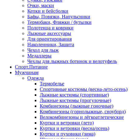
Очки, маски
Кепки и бейсболки
Бафы, Повязки, Напульсники
Термобаки, Фляжки / бутылки
Полотенца и коврики
Лыжные аксессуары
Для ориентирования
Наколенники, Защита
Чехол для лыж
Медаллеры
Чехлы для лыжных ботинок и велотуфель
Спорт.Питание
Мужчинам
Одежда
Термобелье
Спортивные костюмы (весна-лето-осень)
Лыжные костюмы (спортивные)
Лыжные костюмы (прогулочные)
Комбинезоны (лыжные гоночные)
Комбинезоны (горнолыжные, сноуборд)
Велокомбинезоны и лёгкоатлетические
Куртки и ветровки (лето)
Куртки и ветровки (весна/осень)
Куртки и пуховики (зима)