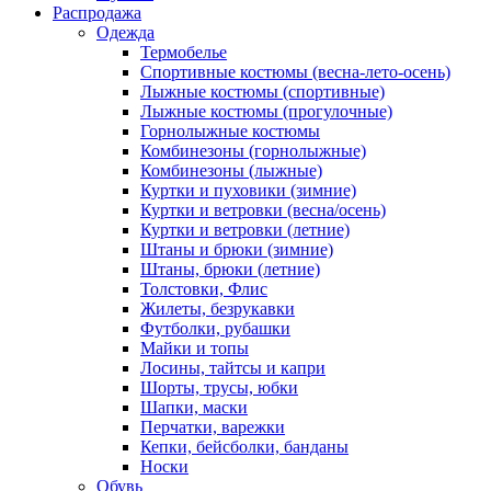
Распродажа
Одежда
Термобелье
Спортивные костюмы (весна-лето-осень)
Лыжные костюмы (спортивные)
Лыжные костюмы (прогулочные)
Горнолыжные костюмы
Комбинезоны (горнолыжные)
Комбинезоны (лыжные)
Куртки и пуховики (зимние)
Куртки и ветровки (весна/осень)
Куртки и ветровки (летние)
Штаны и брюки (зимние)
Штаны, брюки (летние)
Толстовки, Флис
Жилеты, безрукавки
Футболки, рубашки
Майки и топы
Лосины, тайтсы и капри
Шорты, трусы, юбки
Шапки, маски
Перчатки, варежки
Кепки, бейсболки, банданы
Носки
Обувь