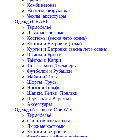
Комбинезоны
Жилеты, безрукавки
Чехлы, аксессуары
Одежда CRAFT
Термобельё
Лыжные костюмы
Костюмы (весна-лето-осень)
Куртки и Ветровки (зима)
Куртки и Ветровки (весна-лето-осень)
Штаны и Брюки
Тайтсы и Капри
Толстовки и Джемперы
Футболки и Рубашки
Майки и Топы
Шорты, Трусы
Носки и Гольфы
Шапки, Кепки, Повязки
Перчатки и Варежки
Аксессуары
Одежда Noname и One Way
Термобельё
Спортивные костюмы
Лыжные костюмы
Куртки и ветровки