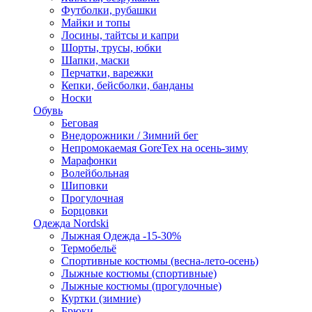
Футболки, рубашки
Майки и топы
Лосины, тайтсы и капри
Шорты, трусы, юбки
Шапки, маски
Перчатки, варежки
Кепки, бейсболки, банданы
Носки
Обувь
Беговая
Внедорожники / Зимний бег
Непромокаемая GoreTex на осень-зиму
Марафонки
Волейбольная
Шиповки
Прогулочная
Борцовки
Одежда Nordski
Лыжная Одежда -15-30%
Термобельё
Спортивные костюмы (весна-лето-осень)
Лыжные костюмы (спортивные)
Лыжные костюмы (прогулочные)
Куртки (зимние)
Брюки