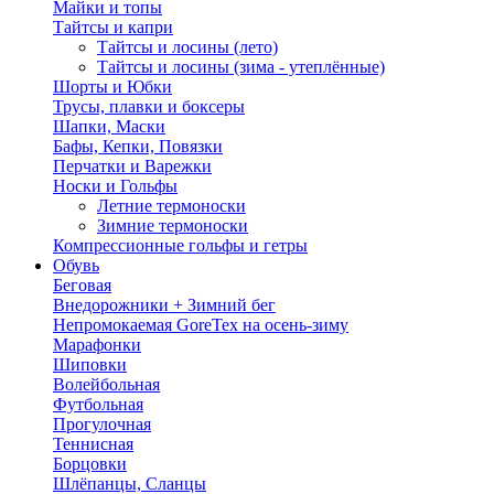
Майки и топы
Тайтсы и капри
Тайтсы и лосины (лето)
Тайтсы и лосины (зима - утеплённые)
Шорты и Юбки
Трусы, плавки и боксеры
Шапки, Маски
Бафы, Кепки, Повязки
Перчатки и Варежки
Носки и Гольфы
Летние термоноски
Зимние термоноски
Компрессионные гольфы и гетры
Обувь
Беговая
Внедорожники + Зимний бег
Непромокаемая GoreTex на осень-зиму
Марафонки
Шиповки
Волейбольная
Футбольная
Прогулочная
Теннисная
Борцовки
Шлёпанцы, Сланцы