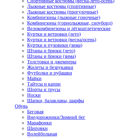
Спортивные костюмы (весна-лето-осень)
Лыжные костюмы (спортивные)
Лыжные костюмы (прогулочные)
Комбинезоны (лыжные гоночные)
Комбинезоны (горнолыжные, сноуборд)
Велокомбинезоны и лёгкоатлетические
Куртки и ветровки (лето)
Куртки и ветровки (весна/осень)
Куртки и пуховики (зима)
Штаны и брюки (лето)
Штаны и брюки (зима)
Толстовки и джемперы
Жилеты и безрукавки
Футболки и рубашки
Майки
Тайтсы и капри
Шорты и трусы
Носки
Шапки, балаклавы, шарфы
Обувь
Беговая
Внедорожники/Зимний бег
Марафонки
Шиповки
Волейбольная