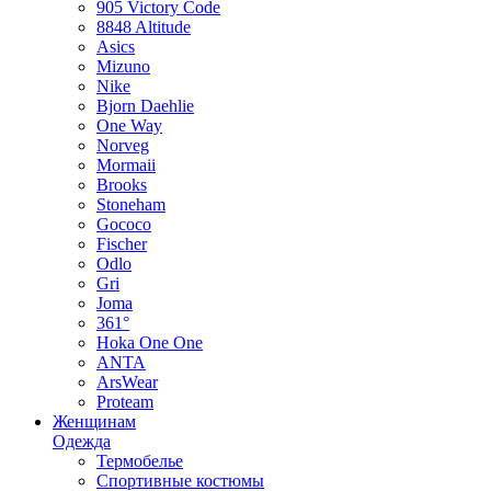
905 Victory Code
8848 Altitude
Asics
Mizuno
Nike
Bjorn Daehlie
One Way
Norveg
Mormaii
Brooks
Stoneham
Gococo
Fischer
Odlo
Gri
Joma
361°
Hoka One One
ANTA
ArsWear
Proteam
Женщинам
Одежда
Термобелье
Спортивные костюмы