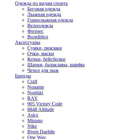
Одежда по видам спорта
Беговая одежда
Лыжная одежда
Горнолыжная одежда
Велоодежда
Фитнес
Волейбол
Аксессуары
Сумки, рюкзаки
Очки, маски
Кепки, бейсболки
Шапки, балаклавы, шарфы
Чехол для лыж
Бренды
Craft
Noname
Nordski
RAY
905 Victory Code
8848 Altitude
Asics
Mizuno
Nike
Bjorn Daehlie
One Way