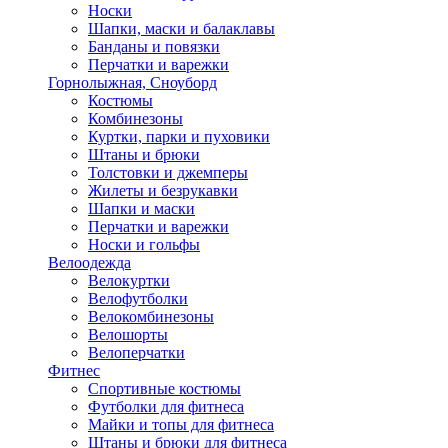
Носки
Шапки, маски и балаклавы
Банданы и повязки
Перчатки и варежки
Горнолыжная, Сноуборд
Костюмы
Комбинезоны
Куртки, парки и пуховики
Штаны и брюки
Толстовки и джемперы
Жилеты и безрукавки
Шапки и маски
Перчатки и варежки
Носки и гольфы
Велоодежда
Велокуртки
Велофутболки
Велокомбинезоны
Велошорты
Велоперчатки
Фитнес
Спортивные костюмы
Футболки для фитнеса
Майки и топы для фитнеса
Штаны и брюки для фитнеса