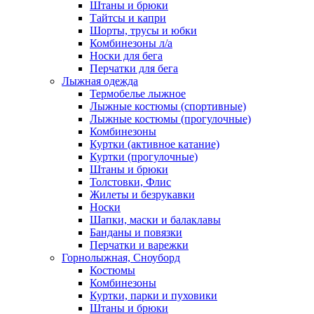
Штаны и брюки
Тайтсы и капри
Шорты, трусы и юбки
Комбинезоны л/а
Носки для бега
Перчатки для бега
Лыжная одежда
Термобелье лыжное
Лыжные костюмы (спортивные)
Лыжные костюмы (прогулочные)
Комбинезоны
Куртки (активное катание)
Куртки (прогулочные)
Штаны и брюки
Толстовки, Флис
Жилеты и безрукавки
Носки
Шапки, маски и балаклавы
Банданы и повязки
Перчатки и варежки
Горнолыжная, Сноуборд
Костюмы
Комбинезоны
Куртки, парки и пуховики
Штаны и брюки