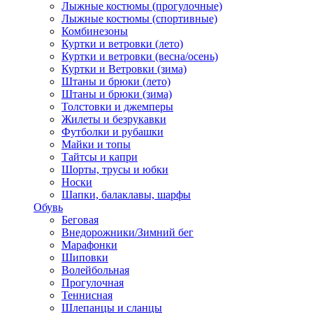
Лыжные костюмы (прогулочные)
Лыжные костюмы (спортивные)
Комбинезоны
Куртки и ветровки (лето)
Куртки и ветровки (весна/осень)
Куртки и Ветровки (зима)
Штаны и брюки (лето)
Штаны и брюки (зима)
Толстовки и джемперы
Жилеты и безрукавки
Футболки и рубашки
Майки и топы
Тайтсы и капри
Шорты, трусы и юбки
Носки
Шапки, балаклавы, шарфы
Обувь
Беговая
Внедорожники/Зимний бег
Марафонки
Шиповки
Волейбольная
Прогулочная
Теннисная
Шлепанцы и сланцы