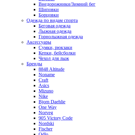
Внедорожники/Зимний бег
Шиповки
Борцовки
Одежда по видам спорта
Беговая одежда
Лыжная одежда
Горнолыжная одежда
Аксессуары
Сумки, рюкзаки
Кепки, бейсболки
Чехол для лыж
Бренды
8848 Altitude
Noname
Craft
Asics
Mizuno
Nike
Bjorn Daehlie
One Way
Norveg
905 Victory Code
Nordski
Fischer
Odlo