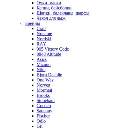
Очки, маски
Кепки, бейсболки
Шапки, балаклавы, шарфы
Чехол для лыж
Бренды
Craft
Noname
Nordski
RAY
905 Victory Code
8848 Altitude
Asics
Mizuno
Nike
Bjorn Daehlie
One Way
Norveg
Mormaii
Brooks
Stoneham
Gococo
Saucony
Fischer
Odlo
Gri