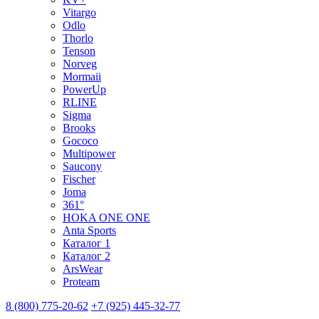
Vitargo
Odlo
Thorlo
Tenson
Norveg
Mormaii
PowerUp
RLINE
Sigma
Brooks
Gococo
Multipower
Saucony
Fischer
Joma
361°
HOKA ONE ONE
Anta Sports
Каталог 1
Каталог 2
ArsWear
Proteam
8 (800) 775-20-62
+7 (925) 445-32-77