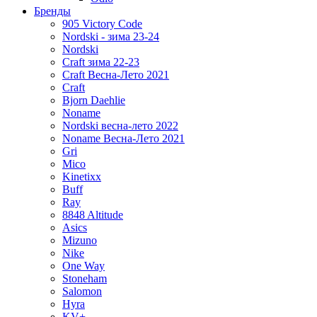
Бренды
905 Victory Code
Nordski - зима 23-24
Nordski
Craft зима 22-23
Craft Весна-Лето 2021
Craft
Bjorn Daehlie
Noname
Nordski весна-лето 2022
Noname Весна-Лето 2021
Gri
Mico
Kinetixx
Buff
Ray
8848 Altitude
Asics
Mizuno
Nike
One Way
Stoneham
Salomon
Hyra
KV+