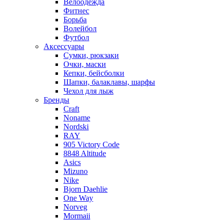
Велоодежда
Фитнес
Борьба
Волейбол
Футбол
Аксессуары
Сумки, рюкзаки
Очки, маски
Кепки, бейсболки
Шапки, балаклавы, шарфы
Чехол для лыж
Бренды
Craft
Noname
Nordski
RAY
905 Victory Code
8848 Altitude
Asics
Mizuno
Nike
Bjorn Daehlie
One Way
Norveg
Mormaii