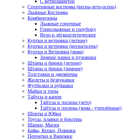
С ветрозащитой
Спортивные костюмы (весна-лето-осень)
Лыжные Костюмы
Комбинезоны
Лыжные гоночные
Горнолыжные и сноуборд
Вело и лёгкоатлетические
Куртки и ветровки (летние)
Куртки и ветровки (весна/осень)
Куртки и Ветровки (зима)
Зимние парки и пуховики
Штаны и брюки (летние)
Штаны и брюки (зимние)
Толстовки и джемперы
Жилеты и безрукавки
Футболки и рубашки
Майки и топы
Тайтсы и капри
Тайтсы и лосины (лето)
Тайтсы и лосины (зима - утеплённые)
Шорты и Юбки
Трусы, плавки и боксеры
Шапки, Маски
Бафы, Кепки, Повязки
Перчатки и Варежки