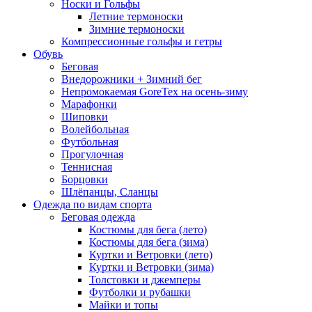
Носки и Гольфы
Летние термоноски
Зимние термоноски
Компрессионные гольфы и гетры
Обувь
Беговая
Внедорожники + Зимний бег
Непромокаемая GoreTex на осень-зиму
Марафонки
Шиповки
Волейбольная
Футбольная
Прогулочная
Теннисная
Борцовки
Шлёпанцы, Сланцы
Одежда по видам спорта
Беговая одежда
Костюмы для бега (лето)
Костюмы для бега (зима)
Куртки и Ветровки (лето)
Куртки и Ветровки (зима)
Толстовки и джемперы
Футболки и рубашки
Майки и топы