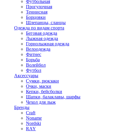
Футбольная
Прогулочная
Теннисная
Борцовки
Шлепанцы, сланцы
Одежда по видам спорта
Беговая одежда
Лыжная одежда
Горнолыжная одежда
Велоодежда
Фитнес
Борьба
Волейбол
Футбол
Аксессуары
Сумки, рюкзаки
Очки, маски
Кепки, бейсболки
Шапки, балаклавы, шарфы
Чехол для лыж
Бренды
Craft
Noname
Nordski
RAY