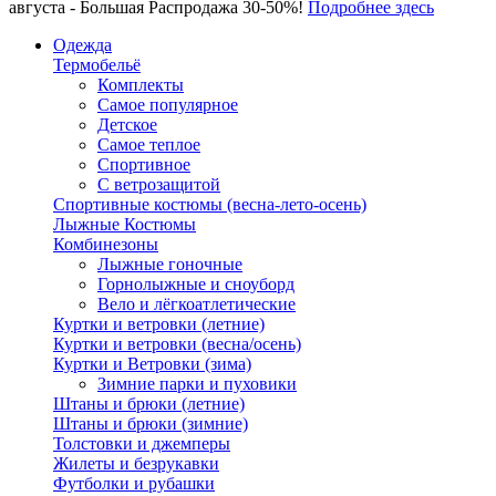
августа - Большая Распродажа 30-50%!
Подробнее здесь
Одежда
Термобельё
Комплекты
Самое популярное
Детское
Самое теплое
Спортивное
С ветрозащитой
Спортивные костюмы (весна-лето-осень)
Лыжные Костюмы
Комбинезоны
Лыжные гоночные
Горнолыжные и сноуборд
Вело и лёгкоатлетические
Куртки и ветровки (летние)
Куртки и ветровки (весна/осень)
Куртки и Ветровки (зима)
Зимние парки и пуховики
Штаны и брюки (летние)
Штаны и брюки (зимние)
Толстовки и джемперы
Жилеты и безрукавки
Футболки и рубашки