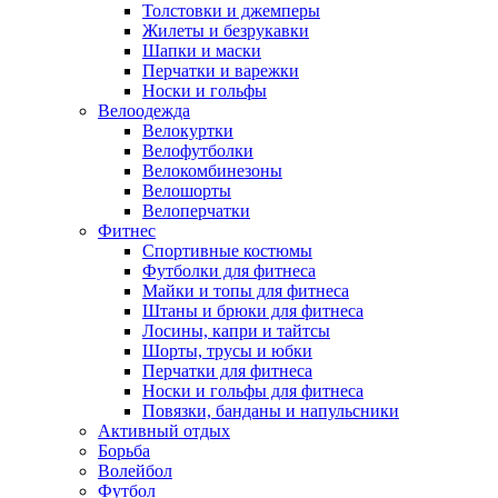
Толстовки и джемперы
Жилеты и безрукавки
Шапки и маски
Перчатки и варежки
Носки и гольфы
Велоодежда
Велокуртки
Велофутболки
Велокомбинезоны
Велошорты
Велоперчатки
Фитнес
Спортивные костюмы
Футболки для фитнеса
Майки и топы для фитнеса
Штаны и брюки для фитнеса
Лосины, капри и тайтсы
Шорты, трусы и юбки
Перчатки для фитнеса
Носки и гольфы для фитнеса
Повязки, банданы и напульсники
Активный отдых
Борьба
Волейбол
Футбол