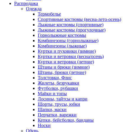
Распродажа
Одежда
Термобелье
Спортивные костюмы (весна-лето-осень)
Лыжные костюмы (спортивные)
Лыжные костюмы (прогулочные)
Горнолыжные костюмы
Комбинезоны (горнолыжные)
Комбинезоны (лыжные)
Куртки и пуховики (зимние)
Куртки и ветровки (весна/осень)
Куртки и ветровки (летние)
Штаны и брюки (зимние)
Штаны, брюки (летние)
Толстовки, Флис
Жилеты, безрукавки
Футболки, рубашки
Майки и топы
Лосины, тайтсы и капри
Шорты, трусы, юбки
Шапки, маски
Перчатки, варежки
Кепки, бейсболки, банданы
Носки
Обувь