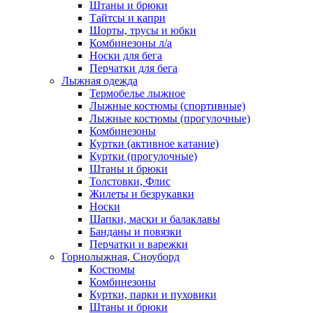
Штаны и брюки
Тайтсы и капри
Шорты, трусы и юбки
Комбинезоны л/а
Носки для бега
Перчатки для бега
Лыжная одежда
Термобелье лыжное
Лыжные костюмы (спортивные)
Лыжные костюмы (прогулочные)
Комбинезоны
Куртки (активное катание)
Куртки (прогулочные)
Штаны и брюки
Толстовки, Флис
Жилеты и безрукавки
Носки
Шапки, маски и балаклавы
Банданы и повязки
Перчатки и варежки
Горнолыжная, Сноуборд
Костюмы
Комбинезоны
Куртки, парки и пуховики
Штаны и брюки