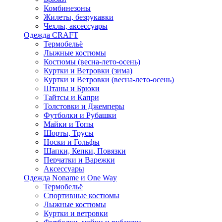
Комбинезоны
Жилеты, безрукавки
Чехлы, аксессуары
Одежда CRAFT
Термобельё
Лыжные костюмы
Костюмы (весна-лето-осень)
Куртки и Ветровки (зима)
Куртки и Ветровки (весна-лето-осень)
Штаны и Брюки
Тайтсы и Капри
Толстовки и Джемперы
Футболки и Рубашки
Майки и Топы
Шорты, Трусы
Носки и Гольфы
Шапки, Кепки, Повязки
Перчатки и Варежки
Аксессуары
Одежда Noname и One Way
Термобельё
Спортивные костюмы
Лыжные костюмы
Куртки и ветровки