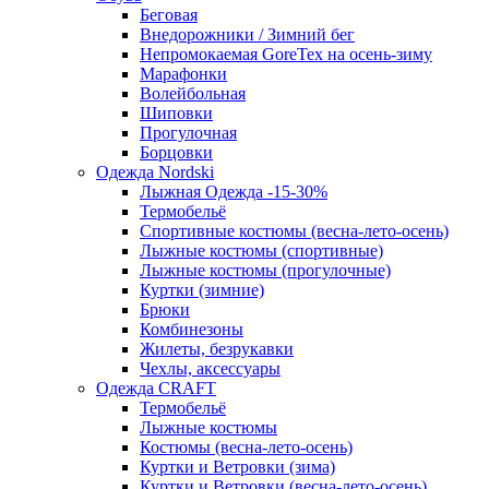
Беговая
Внедорожники / Зимний бег
Непромокаемая GoreTex на осень-зиму
Марафонки
Волейбольная
Шиповки
Прогулочная
Борцовки
Одежда Nordski
Лыжная Одежда -15-30%
Термобельё
Спортивные костюмы (весна-лето-осень)
Лыжные костюмы (спортивные)
Лыжные костюмы (прогулочные)
Куртки (зимние)
Брюки
Комбинезоны
Жилеты, безрукавки
Чехлы, аксессуары
Одежда CRAFT
Термобельё
Лыжные костюмы
Костюмы (весна-лето-осень)
Куртки и Ветровки (зима)
Куртки и Ветровки (весна-лето-осень)