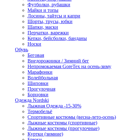
Футболки, рубашки
Майки и топы
Лосины, тайтсы и капри
Шорты, трусы, юбки
Шапки, маски
Перчатки, варежки
Кепки, бейсболки, банданы
Носки
Обувь
Беговая
Внедорожники / Зимний бег
Непромокаемая GoreTex на осень-зиму
Марафонки
Волейбольная
Шиповки
Прогулочная
Борцовки
Одежда Nordski
Лыжная Одежда -15-30%
Термобельё
Спортивные костюмы (весна-лето-осень)
Лыжные костюмы (спортивные)
Лыжные костюмы (прогулочные)
Куртки (зимние)
Брюки