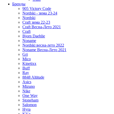
Бренды
905 Victory Code
Nordski - зима 23-24
Nordski
Craft зима 22-23
Craft Весна-Лето 2021
Craft
Bjorn Daehlie
Noname
Nordski весна-лето 2022
Noname Весна-Лето 2021
Gri
Mico
Kinetixx
Buff
Ray
8848 Altitude
Asics
Mizuno
Nike
One Way
Stoneham
Salomon
Hyra
KV+