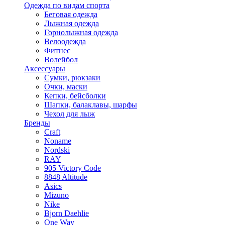
Одежда по видам спорта
Беговая одежда
Лыжная одежда
Горнолыжная одежда
Велоодежда
Фитнес
Волейбол
Аксессуары
Сумки, рюкзаки
Очки, маски
Кепки, бейсболки
Шапки, балаклавы, шарфы
Чехол для лыж
Бренды
Craft
Noname
Nordski
RAY
905 Victory Code
8848 Altitude
Asics
Mizuno
Nike
Bjorn Daehlie
One Way