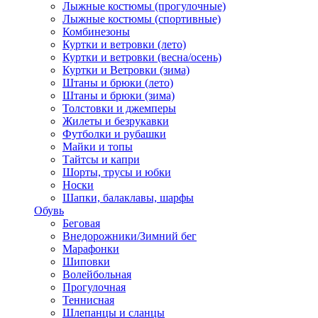
Лыжные костюмы (прогулочные)
Лыжные костюмы (спортивные)
Комбинезоны
Куртки и ветровки (лето)
Куртки и ветровки (весна/осень)
Куртки и Ветровки (зима)
Штаны и брюки (лето)
Штаны и брюки (зима)
Толстовки и джемперы
Жилеты и безрукавки
Футболки и рубашки
Майки и топы
Тайтсы и капри
Шорты, трусы и юбки
Носки
Шапки, балаклавы, шарфы
Обувь
Беговая
Внедорожники/Зимний бег
Марафонки
Шиповки
Волейбольная
Прогулочная
Теннисная
Шлепанцы и сланцы