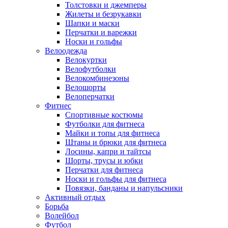
Толстовки и джемперы
Жилеты и безрукавки
Шапки и маски
Перчатки и варежки
Носки и гольфы
Велоодежда
Велокуртки
Велофутболки
Велокомбинезоны
Велошорты
Велоперчатки
Фитнес
Спортивные костюмы
Футболки для фитнеса
Майки и топы для фитнеса
Штаны и брюки для фитнеса
Лосины, капри и тайтсы
Шорты, трусы и юбки
Перчатки для фитнеса
Носки и гольфы для фитнеса
Повязки, банданы и напульсники
Активный отдых
Борьба
Волейбол
Футбол