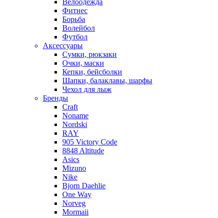
Велоодежда
Фитнес
Борьба
Волейбол
Футбол
Аксессуары
Сумки, рюкзаки
Очки, маски
Кепки, бейсболки
Шапки, балаклавы, шарфы
Чехол для лыж
Бренды
Craft
Noname
Nordski
RAY
905 Victory Code
8848 Altitude
Asics
Mizuno
Nike
Bjorn Daehlie
One Way
Norveg
Mormaii