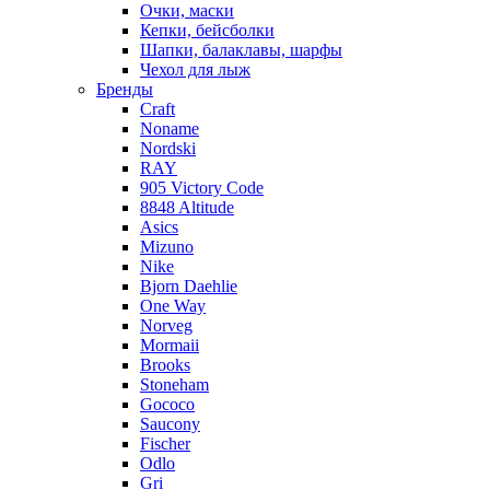
Очки, маски
Кепки, бейсболки
Шапки, балаклавы, шарфы
Чехол для лыж
Бренды
Craft
Noname
Nordski
RAY
905 Victory Code
8848 Altitude
Asics
Mizuno
Nike
Bjorn Daehlie
One Way
Norveg
Mormaii
Brooks
Stoneham
Gococo
Saucony
Fischer
Odlo
Gri