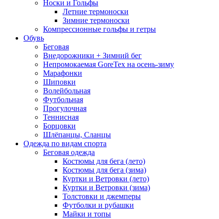
Носки и Гольфы
Летние термоноски
Зимние термоноски
Компрессионные гольфы и гетры
Обувь
Беговая
Внедорожники + Зимний бег
Непромокаемая GoreTex на осень-зиму
Марафонки
Шиповки
Волейбольная
Футбольная
Прогулочная
Теннисная
Борцовки
Шлёпанцы, Сланцы
Одежда по видам спорта
Беговая одежда
Костюмы для бега (лето)
Костюмы для бега (зима)
Куртки и Ветровки (лето)
Куртки и Ветровки (зима)
Толстовки и джемперы
Футболки и рубашки
Майки и топы