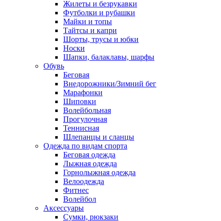
Жилеты и безрукавки
Футболки и рубашки
Майки и топы
Тайтсы и капри
Шорты, трусы и юбки
Носки
Шапки, балаклавы, шарфы
Обувь
Беговая
Внедорожники/Зимний бег
Марафонки
Шиповки
Волейбольная
Прогулочная
Теннисная
Шлепанцы и сланцы
Одежда по видам спорта
Беговая одежда
Лыжная одежда
Горнолыжная одежда
Велоодежда
Фитнес
Волейбол
Аксессуары
Сумки, рюкзаки