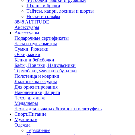
Футболки, майки и рубашки
Штаны и брюки
Тайтсы, капри, лосины и шорты
Носки и гольфы
8848 ALTITUDE
Аксессуары
Аксессуары
Подарочные сертификаты
Часы и пульсометры
Сумки, Рюкзаки
Очки, маски
Кепки и бейсболки
Бафы, Повязки, Напульсники
Термобаки, Фляжки / бутылки
Полотенца и коврики
Лыжные аксессуары
Для ориентирования
Наколенники, Защита
Чехол для лыж
Медаллеры
Чехлы для лыжных ботинок и велотуфель
Спорт.Питание
Мужчинам
Одежда
Термобелье