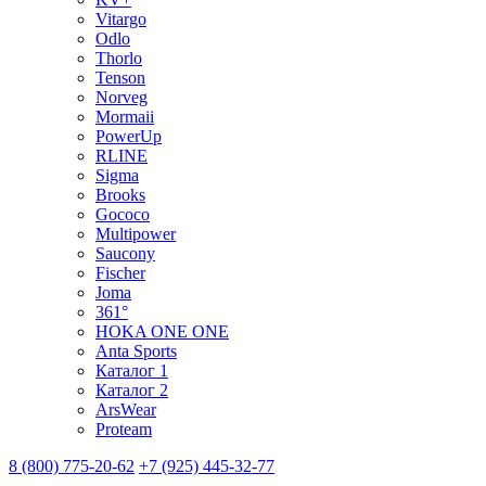
Vitargo
Odlo
Thorlo
Tenson
Norveg
Mormaii
PowerUp
RLINE
Sigma
Brooks
Gococo
Multipower
Saucony
Fischer
Joma
361°
HOKA ONE ONE
Anta Sports
Каталог 1
Каталог 2
ArsWear
Proteam
8 (800) 775-20-62
+7 (925) 445-32-77