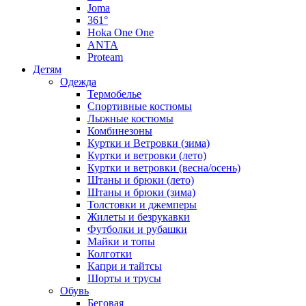
Joma
361°
Hoka One One
ANTA
Proteam
Детям
Одежда
Термобелье
Спортивные костюмы
Лыжные костюмы
Комбинезоны
Куртки и Ветровки (зима)
Куртки и ветровки (лето)
Куртки и ветровки (весна/осень)
Штаны и брюки (лето)
Штаны и брюки (зима)
Толстовки и джемперы
Жилеты и безрукавки
Футболки и рубашки
Майки и топы
Колготки
Капри и тайтсы
Шорты и трусы
Обувь
Беговая