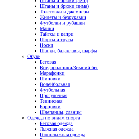
Штаны и брюки (лето)
Штаны и брюки (зима)
Толстовки и джемперы
Жилеты и безрукавки
Футболки и рубашки
Майки
Тайтсы и капри
Шорты и трусы
Носки
Шапки, балаклавы, шарфы
Обувь
Беговая
Внедорожники/Зимний бег
Марафонки
Шиповки
Волейбольная
Футбольная
Прогулочная
Теннисная
Борцовки
Шлепанцы, сланцы
Одежда по видам спорта
Беговая одежда
Лыжная одежда
Горнолыжная одежда