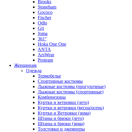
Brooks
Stoneham
Gococo
Fischer
Odlo
Gri
Joma
361°
Hoka One One
ANTA
ArsWear
Proteam
Женщинам
Одежда
Термобелье
Спортивные костюмы
Лыжные костюмы (прогулочные)
Лыжные костюмы (спортивные)
Комбинезоны
Куртки и ветровки (лето)
Куртки и ветровки (весна/осень)
Куртки и Ветровки (зима)
Штаны и брюки (лето)
Штаны и брюки (зима)
Толстовки и джемперы