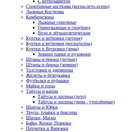
С ветрозащитой
Спортивные костюмы (весна-лето-осень)
Лыжные Костюмы
Комбинезоны
Лыжные гоночные
Горнолыжные и сноуборд
Вело и лёгкоатлетические
Куртки и ветровки (летние)
Куртки и ветровки (весна/осень)
Куртки и Ветровки (зима)
Зимние парки и пуховики
Штаны и брюки (летние)
Штаны и брюки (зимние)
Толстовки и джемперы
Жилеты и безрукавки
Футболки и рубашки
Майки и топы
Тайтсы и капри
Тайтсы и лосины (лето)
Тайтсы и лосины (зима - утеплённые)
Шорты и Юбки
Трусы, плавки и боксеры
Шапки, Маски
Бафы, Кепки, Повязки
Перчатки и Варежки