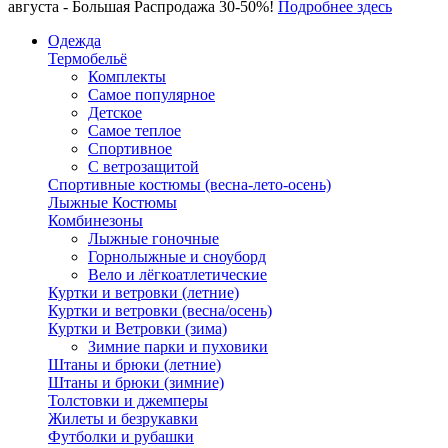
августа - Большая Распродажа 30-50%!
Подробнее здесь
Одежда
Термобельё
Комплекты
Самое популярное
Детское
Самое теплое
Спортивное
С ветрозащитой
Спортивные костюмы (весна-лето-осень)
Лыжные Костюмы
Комбинезоны
Лыжные гоночные
Горнолыжные и сноуборд
Вело и лёгкоатлетические
Куртки и ветровки (летние)
Куртки и ветровки (весна/осень)
Куртки и Ветровки (зима)
Зимние парки и пуховики
Штаны и брюки (летние)
Штаны и брюки (зимние)
Толстовки и джемперы
Жилеты и безрукавки
Футболки и рубашки