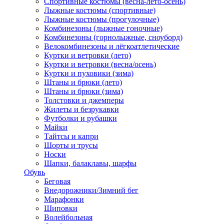
Спортивные костюмы (весна-лето-осень)
Лыжные костюмы (спортивные)
Лыжные костюмы (прогулочные)
Комбинезоны (лыжные гоночные)
Комбинезоны (горнолыжные, сноуборд)
Велокомбинезоны и лёгкоатлетические
Куртки и ветровки (лето)
Куртки и ветровки (весна/осень)
Куртки и пуховики (зима)
Штаны и брюки (лето)
Штаны и брюки (зима)
Толстовки и джемперы
Жилеты и безрукавки
Футболки и рубашки
Майки
Тайтсы и капри
Шорты и трусы
Носки
Шапки, балаклавы, шарфы
Обувь
Беговая
Внедорожники/Зимний бег
Марафонки
Шиповки
Волейбольная