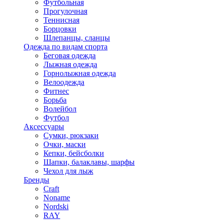
Футбольная
Прогулочная
Теннисная
Борцовки
Шлепанцы, сланцы
Одежда по видам спорта
Беговая одежда
Лыжная одежда
Горнолыжная одежда
Велоодежда
Фитнес
Борьба
Волейбол
Футбол
Аксессуары
Сумки, рюкзаки
Очки, маски
Кепки, бейсболки
Шапки, балаклавы, шарфы
Чехол для лыж
Бренды
Craft
Noname
Nordski
RAY