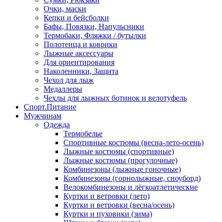
Очки, маски
Кепки и бейсболки
Бафы, Повязки, Напульсники
Термобаки, Фляжки / бутылки
Полотенца и коврики
Лыжные аксессуары
Для ориентирования
Наколенники, Защита
Чехол для лыж
Медаллеры
Чехлы для лыжных ботинок и велотуфель
Спорт.Питание
Мужчинам
Одежда
Термобелье
Спортивные костюмы (весна-лето-осень)
Лыжные костюмы (спортивные)
Лыжные костюмы (прогулочные)
Комбинезоны (лыжные гоночные)
Комбинезоны (горнолыжные, сноуборд)
Велокомбинезоны и лёгкоатлетические
Куртки и ветровки (лето)
Куртки и ветровки (весна/осень)
Куртки и пуховики (зима)