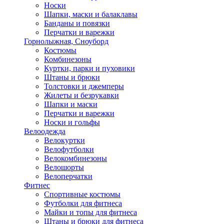
Носки
Шапки, маски и балаклавы
Банданы и повязки
Перчатки и варежки
Горнолыжная, Сноуборд
Костюмы
Комбинезоны
Куртки, парки и пуховики
Штаны и брюки
Толстовки и джемперы
Жилеты и безрукавки
Шапки и маски
Перчатки и варежки
Носки и гольфы
Велоодежда
Велокуртки
Велофутболки
Велокомбинезоны
Велошорты
Велоперчатки
Фитнес
Спортивные костюмы
Футболки для фитнеса
Майки и топы для фитнеса
Штаны и брюки для фитнеса