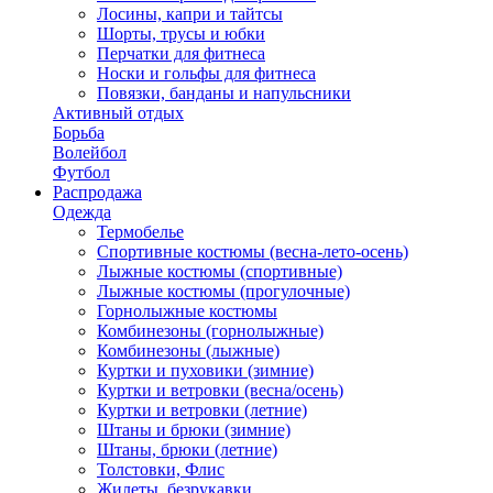
Лосины, капри и тайтсы
Шорты, трусы и юбки
Перчатки для фитнеса
Носки и гольфы для фитнеса
Повязки, банданы и напульсники
Активный отдых
Борьба
Волейбол
Футбол
Распродажа
Одежда
Термобелье
Спортивные костюмы (весна-лето-осень)
Лыжные костюмы (спортивные)
Лыжные костюмы (прогулочные)
Горнолыжные костюмы
Комбинезоны (горнолыжные)
Комбинезоны (лыжные)
Куртки и пуховики (зимние)
Куртки и ветровки (весна/осень)
Куртки и ветровки (летние)
Штаны и брюки (зимние)
Штаны, брюки (летние)
Толстовки, Флис
Жилеты, безрукавки