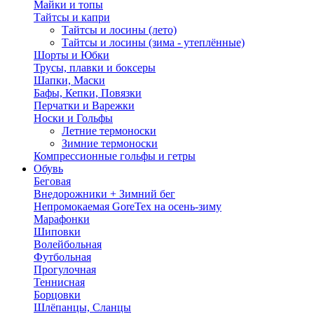
Майки и топы
Тайтсы и капри
Тайтсы и лосины (лето)
Тайтсы и лосины (зима - утеплённые)
Шорты и Юбки
Трусы, плавки и боксеры
Шапки, Маски
Бафы, Кепки, Повязки
Перчатки и Варежки
Носки и Гольфы
Летние термоноски
Зимние термоноски
Компрессионные гольфы и гетры
Обувь
Беговая
Внедорожники + Зимний бег
Непромокаемая GoreTex на осень-зиму
Марафонки
Шиповки
Волейбольная
Футбольная
Прогулочная
Теннисная
Борцовки
Шлёпанцы, Сланцы