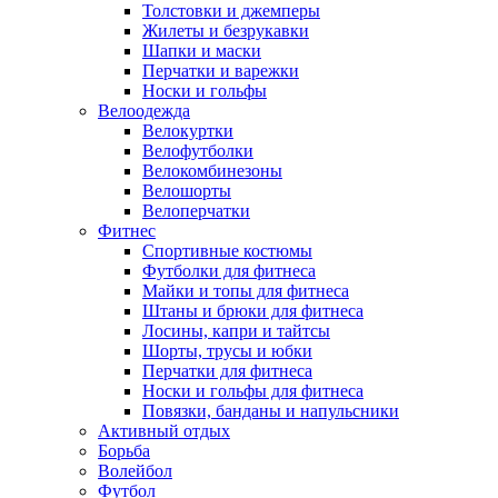
Толстовки и джемперы
Жилеты и безрукавки
Шапки и маски
Перчатки и варежки
Носки и гольфы
Велоодежда
Велокуртки
Велофутболки
Велокомбинезоны
Велошорты
Велоперчатки
Фитнес
Спортивные костюмы
Футболки для фитнеса
Майки и топы для фитнеса
Штаны и брюки для фитнеса
Лосины, капри и тайтсы
Шорты, трусы и юбки
Перчатки для фитнеса
Носки и гольфы для фитнеса
Повязки, банданы и напульсники
Активный отдых
Борьба
Волейбол
Футбол