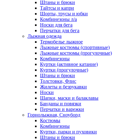
Штаны и брюки
Тайтсы и капри
Шорты, трусы и юбки
Комбинезоны л/а
Носки для бега
Перчатки для бега
Лыжная одежда
Термобелье лыжное
Лыжные костюмы (спортивные)
Лыжные костюмы (прогулочные)
Комбинезоны
Куртки (активное катание)
Куртки (прогулочные)
Штаны и брюки
Толстовки, Флис
Жилеты и безрукавки
Носки
Шапки, маски и балаклавы
Банданы и повязки
Перчатки и варежки
Горнолыжная, Сноуборд
Костюмы
Комбинезоны
Куртки, парки и пуховики
Штаны и брюки