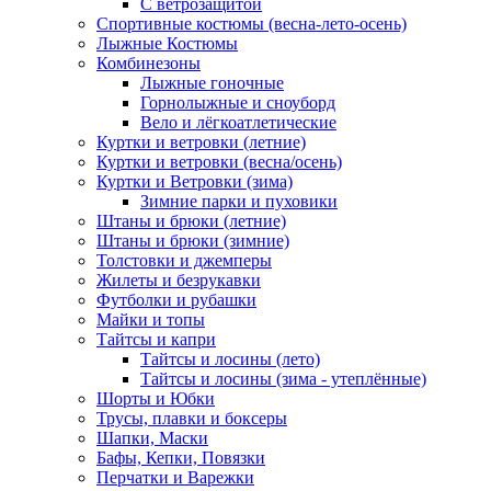
С ветрозащитой
Спортивные костюмы (весна-лето-осень)
Лыжные Костюмы
Комбинезоны
Лыжные гоночные
Горнолыжные и сноуборд
Вело и лёгкоатлетические
Куртки и ветровки (летние)
Куртки и ветровки (весна/осень)
Куртки и Ветровки (зима)
Зимние парки и пуховики
Штаны и брюки (летние)
Штаны и брюки (зимние)
Толстовки и джемперы
Жилеты и безрукавки
Футболки и рубашки
Майки и топы
Тайтсы и капри
Тайтсы и лосины (лето)
Тайтсы и лосины (зима - утеплённые)
Шорты и Юбки
Трусы, плавки и боксеры
Шапки, Маски
Бафы, Кепки, Повязки
Перчатки и Варежки