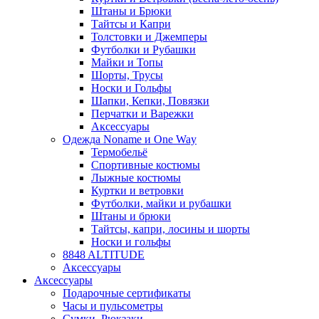
Штаны и Брюки
Тайтсы и Капри
Толстовки и Джемперы
Футболки и Рубашки
Майки и Топы
Шорты, Трусы
Носки и Гольфы
Шапки, Кепки, Повязки
Перчатки и Варежки
Аксессуары
Одежда Noname и One Way
Термобельё
Спортивные костюмы
Лыжные костюмы
Куртки и ветровки
Футболки, майки и рубашки
Штаны и брюки
Тайтсы, капри, лосины и шорты
Носки и гольфы
8848 ALTITUDE
Аксессуары
Аксессуары
Подарочные сертификаты
Часы и пульсометры
Сумки, Рюкзаки