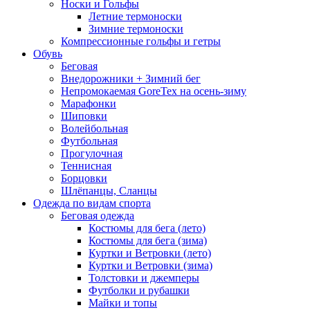
Носки и Гольфы
Летние термоноски
Зимние термоноски
Компрессионные гольфы и гетры
Обувь
Беговая
Внедорожники + Зимний бег
Непромокаемая GoreTex на осень-зиму
Марафонки
Шиповки
Волейбольная
Футбольная
Прогулочная
Теннисная
Борцовки
Шлёпанцы, Сланцы
Одежда по видам спорта
Беговая одежда
Костюмы для бега (лето)
Костюмы для бега (зима)
Куртки и Ветровки (лето)
Куртки и Ветровки (зима)
Толстовки и джемперы
Футболки и рубашки
Майки и топы