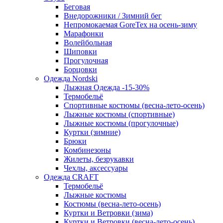
Беговая
Внедорожники / Зимний бег
Непромокаемая GoreTex на осень-зиму
Марафонки
Волейбольная
Шиповки
Прогулочная
Борцовки
Одежда Nordski
Лыжная Одежда -15-30%
Термобельё
Спортивные костюмы (весна-лето-осень)
Лыжные костюмы (спортивные)
Лыжные костюмы (прогулочные)
Куртки (зимние)
Брюки
Комбинезоны
Жилеты, безрукавки
Чехлы, аксессуары
Одежда CRAFT
Термобельё
Лыжные костюмы
Костюмы (весна-лето-осень)
Куртки и Ветровки (зима)
Куртки и Ветровки (весна-лето-осень)