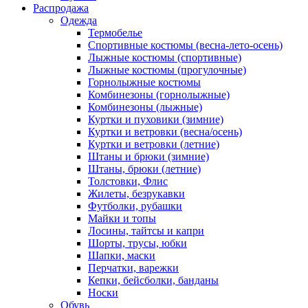
Распродажа
Одежда
Термобелье
Спортивные костюмы (весна-лето-осень)
Лыжные костюмы (спортивные)
Лыжные костюмы (прогулочные)
Горнолыжные костюмы
Комбинезоны (горнолыжные)
Комбинезоны (лыжные)
Куртки и пуховики (зимние)
Куртки и ветровки (весна/осень)
Куртки и ветровки (летние)
Штаны и брюки (зимние)
Штаны, брюки (летние)
Толстовки, Флис
Жилеты, безрукавки
Футболки, рубашки
Майки и топы
Лосины, тайтсы и капри
Шорты, трусы, юбки
Шапки, маски
Перчатки, варежки
Кепки, бейсболки, банданы
Носки
Обувь