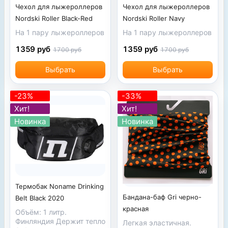
Чехол для лыжероллеров
Чехол для лыжероллеров
Nordski Roller Black-Red
Nordski Roller Navy
На 1 пару лыжероллеров
На 1 пару лыжероллеров
1359 руб
1359 руб
1700 руб
1700 руб
Выбрать
Выбрать
-23%
-33%
Хит!
Хит!
Новинка
Новинка
Термобак Noname Drinking
Бандана-баф Gri черно-
Belt Black 2020
красная
Объём: 1 литр.
Финляндия Держит тепло
Легкая эластичная.