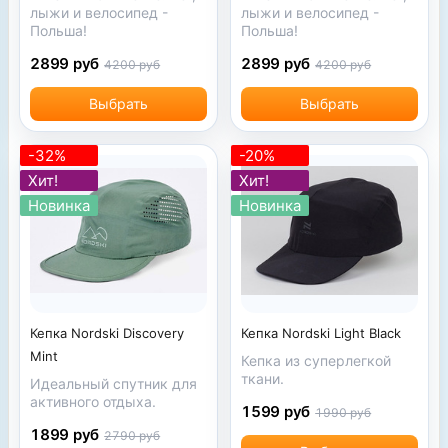
лыжи и велосипед -
лыжи и велосипед -
Польша!
Польша!
2899 руб
2899 руб
4200 руб
4200 руб
Выбрать
Выбрать
-32%
-20%
Хит!
Хит!
Новинка
Новинка
Кепка Nordski Discovery
Кепка Nordski Light Black
Mint
Кепка из суперлегкой
ткани.
Идеальный спутник для
активного отдыха.
1599 руб
1990 руб
1899 руб
2790 руб