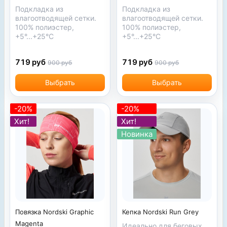
Подкладка из
Подкладка из
влагоотводящей сетки.
влагоотводящей сетки.
100% полиэстер,
100% полиэстер,
+5°...+25°С
+5°...+25°С
719 руб
719 руб
900 руб
900 руб
Выбрать
Выбрать
-20%
-20%
Хит!
Хит!
Новинка
Повязка Nordski Graphic
Кепка Nordski Run Grey
Magenta
Идеально для беговых