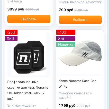
3-4 часа
Очень высокое качество!
3099 руб
799 руб
4000 руб
1190 руб
Выбрать
Выбрать
-25%
-10%
Хит!
Хит!
Новинка
Кепка Noname Race Cap
Профессиональные
White
скрепки для лыж Noname
Ski Holder Small Black (2
Финское качество и
дизайн!
шт.)
Элитная модель-
1799 руб
2000 руб