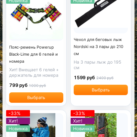
Новинка
Новинка
Чехол для беговых лыж
Nordski на 3 пары до 210
Пояс-ремень Powerup
см
Black-Lime для 6 гелей и
номера
На 3 пары лыж до 195
см
Хит! Вмещает 6 гелей +
держатель для номера
1599 руб
2400 руб
799 руб
1000 руб
Выбрать
Выбрать
-33%
-33%
Хит!
Хит!
Новинка
Новинка