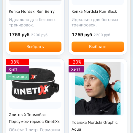
Кепка Nordski Run Berry
Кепка Nordski Run Black
Идеально для беговых
Идеально для беговых
тренировок.
тренировок.
1759 руб
1759 руб
2200 руб
2200 руб
Выбрать
Выбрать
-38%
-20%
Хит!
Хит!
Новинка
Элитный Термобак
Подсумок-термос KinetiXx
Повязка Nordski Graphic
Aqua
Объём: 1 литр. Германия