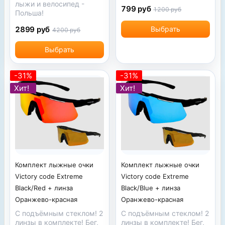
лыжи и велосипед -
799 руб
1200 руб
Польша!
2899 руб
Выбрать
4200 руб
Выбрать
-31%
-31%
Хит!
Хит!
Комплект лыжные очки
Комплект лыжные очки
Victory code Extreme
Victory code Extreme
Black/Red + линза
Black/Blue + линза
Оранжево-красная
Оранжево-красная
С подъёмным стеклом! 2
С подъёмным стеклом! 2
линзы в комплекте! Бег,
линзы в комплекте! Бег,