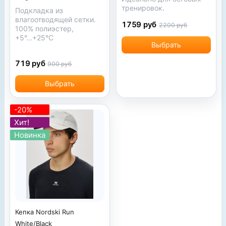
тренировок.
Подкладка из
влагоотводящей сетки.
1759 руб
2200 руб
100% полиэстер,
+5°...+25°С
Выбрать
719 руб
900 руб
Выбрать
-20%
Хит!
Новинка
Кепка Nordski Run
White/Black