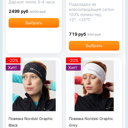
Держит тепло 3-4 часа
Подкладка из
влагоотводящей сетки.
2499 руб
4000 руб
100% полиэстер,
+5°...+25°С
Выбрать
719 руб
900 руб
Выбрать
-20%
-20%
Хит!
Хит!
Повязка Nordski Graphic
Повязка Nordski Graphic
Grey
Black