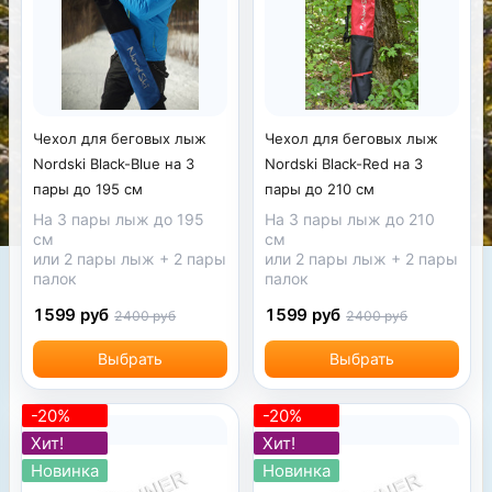
Чехол для беговых лыж
Чехол для беговых лыж
Nordski Black-Blue на 3
Nordski Black-Red на 3
пары до 195 см
пары до 210 см
На 3 пары лыж до 195
На 3 пары лыж до 210
см
см
или 2 пары лыж + 2 пары
или 2 пары лыж + 2 пары
палок
палок
1599 руб
1599 руб
2400 руб
2400 руб
Выбрать
Выбрать
-20%
-20%
Хит!
Хит!
Новинка
Новинка