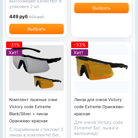
высочайшее качество! В
упаковке 2 шт.
Выбрать
449 руб
600 руб
Выбрать
-31%
-33%
Хит!
Хит!
Комплект лыжные очки
Линза для очков Victory
Victory code Extreme
code Extreme Оранжево-
Black/Silver + линза
красная
Оранжево-красная
Для очков Victory code
Extreme! Бег, лыжи и
С подъёмным стеклом! 2
велосипед!
линзы в комплекте! Бег,