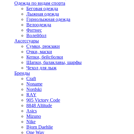
Одежда по видам спорта
Беговая одежда
Лыжная одежда
Горнолыжная одежда
Велоодежда
Фитнес
Волейбол
Аксессуары
Сумки, рюкзаки
Очки, маски
Кепки, бейсболки
Шапки, балаклавы, шарфы
Чехол для лыж
Бренды
Craft
Noname
Nordski
RAY
905 Victory Code
8848 Altitude
Asics
Mizuno
Nike
Bjorn Daehlie
One Way