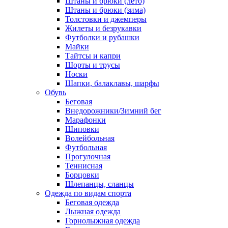
Штаны и брюки (лето)
Штаны и брюки (зима)
Толстовки и джемперы
Жилеты и безрукавки
Футболки и рубашки
Майки
Тайтсы и капри
Шорты и трусы
Носки
Шапки, балаклавы, шарфы
Обувь
Беговая
Внедорожники/Зимний бег
Марафонки
Шиповки
Волейбольная
Футбольная
Прогулочная
Теннисная
Борцовки
Шлепанцы, сланцы
Одежда по видам спорта
Беговая одежда
Лыжная одежда
Горнолыжная одежда