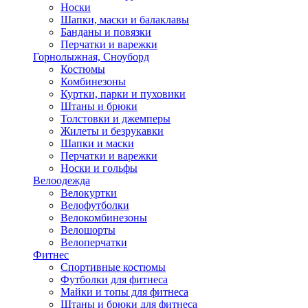
Носки
Шапки, маски и балаклавы
Банданы и повязки
Перчатки и варежки
Горнолыжная, Сноуборд
Костюмы
Комбинезоны
Куртки, парки и пуховики
Штаны и брюки
Толстовки и джемперы
Жилеты и безрукавки
Шапки и маски
Перчатки и варежки
Носки и гольфы
Велоодежда
Велокуртки
Велофутболки
Велокомбинезоны
Велошорты
Велоперчатки
Фитнес
Спортивные костюмы
Футболки для фитнеса
Майки и топы для фитнеса
Штаны и брюки для фитнеса