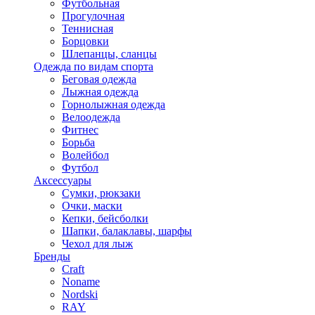
Футбольная
Прогулочная
Теннисная
Борцовки
Шлепанцы, сланцы
Одежда по видам спорта
Беговая одежда
Лыжная одежда
Горнолыжная одежда
Велоодежда
Фитнес
Борьба
Волейбол
Футбол
Аксессуары
Сумки, рюкзаки
Очки, маски
Кепки, бейсболки
Шапки, балаклавы, шарфы
Чехол для лыж
Бренды
Craft
Noname
Nordski
RAY