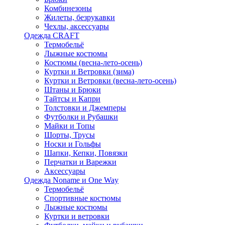
Комбинезоны
Жилеты, безрукавки
Чехлы, аксессуары
Одежда CRAFT
Термобельё
Лыжные костюмы
Костюмы (весна-лето-осень)
Куртки и Ветровки (зима)
Куртки и Ветровки (весна-лето-осень)
Штаны и Брюки
Тайтсы и Капри
Толстовки и Джемперы
Футболки и Рубашки
Майки и Топы
Шорты, Трусы
Носки и Гольфы
Шапки, Кепки, Повязки
Перчатки и Варежки
Аксессуары
Одежда Noname и One Way
Термобельё
Спортивные костюмы
Лыжные костюмы
Куртки и ветровки