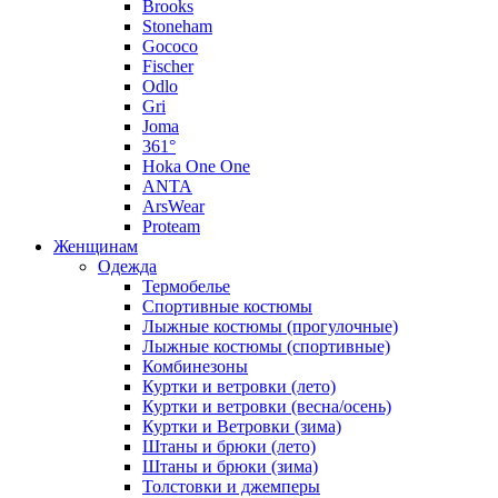
Brooks
Stoneham
Gococo
Fischer
Odlo
Gri
Joma
361°
Hoka One One
ANTA
ArsWear
Proteam
Женщинам
Одежда
Термобелье
Спортивные костюмы
Лыжные костюмы (прогулочные)
Лыжные костюмы (спортивные)
Комбинезоны
Куртки и ветровки (лето)
Куртки и ветровки (весна/осень)
Куртки и Ветровки (зима)
Штаны и брюки (лето)
Штаны и брюки (зима)
Толстовки и джемперы