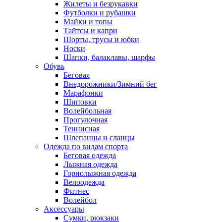
Жилеты и безрукавки
Футболки и рубашки
Майки и топы
Тайтсы и капри
Шорты, трусы и юбки
Носки
Шапки, балаклавы, шарфы
Обувь
Беговая
Внедорожники/Зимний бег
Марафонки
Шиповки
Волейбольная
Прогулочная
Теннисная
Шлепанцы и сланцы
Одежда по видам спорта
Беговая одежда
Лыжная одежда
Горнолыжная одежда
Велоодежда
Фитнес
Волейбол
Аксессуары
Сумки, рюкзаки