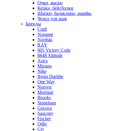
Очки, маски
Кепки, бейсболки
Шапки, балаклавы, шарфы
Чехол для лыж
Бренды
Craft
Noname
Nordski
RAY
905 Victory Code
8848 Altitude
Asics
Mizuno
Nike
Bjorn Daehlie
One Way
Norveg
Mormaii
Brooks
Stoneham
Gococo
Saucony
Fischer
Odlo
Gri