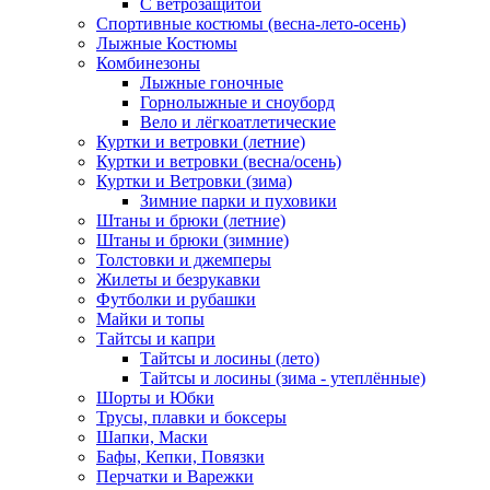
С ветрозащитой
Спортивные костюмы (весна-лето-осень)
Лыжные Костюмы
Комбинезоны
Лыжные гоночные
Горнолыжные и сноуборд
Вело и лёгкоатлетические
Куртки и ветровки (летние)
Куртки и ветровки (весна/осень)
Куртки и Ветровки (зима)
Зимние парки и пуховики
Штаны и брюки (летние)
Штаны и брюки (зимние)
Толстовки и джемперы
Жилеты и безрукавки
Футболки и рубашки
Майки и топы
Тайтсы и капри
Тайтсы и лосины (лето)
Тайтсы и лосины (зима - утеплённые)
Шорты и Юбки
Трусы, плавки и боксеры
Шапки, Маски
Бафы, Кепки, Повязки
Перчатки и Варежки