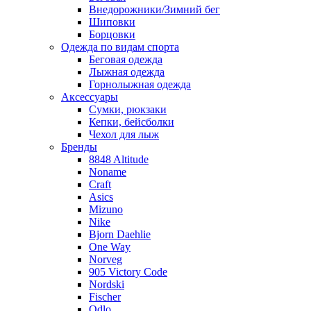
Внедорожники/Зимний бег
Шиповки
Борцовки
Одежда по видам спорта
Беговая одежда
Лыжная одежда
Горнолыжная одежда
Аксессуары
Сумки, рюкзаки
Кепки, бейсболки
Чехол для лыж
Бренды
8848 Altitude
Noname
Craft
Asics
Mizuno
Nike
Bjorn Daehlie
One Way
Norveg
905 Victory Code
Nordski
Fischer
Odlo