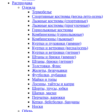
Распродажа
Одежда
Термобелье
Спортивные костюмы (весна-лето-осень)
Лыжные костюмы (спортивные)
Лыжные костюмы (прогулочные)
Горнолыжные костюмы
Комбинезоны (горнолыжные)
Комбинезоны (лыжные)
Куртки и пуховики (зимние)
Куртки и ветровки (весна/осень)
Куртки и ветровки (летние)
Штаны и брюки (зимние)
Штаны, брюки (летние)
Толстовки, Флис
Жилеты, безрукавки
Футболки, рубашки
Майки и топы
Лосины, тайтсы и капри
Шорты, трусы, юбки
Шапки, маски
Перчатки, варежки
Кепки, бейсболки, банданы
Носки
Обувь