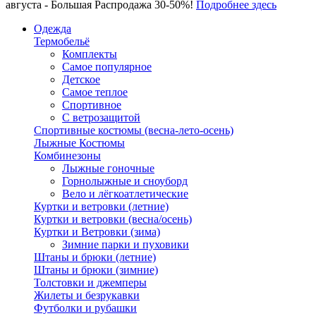
августа - Большая Распродажа 30-50%!
Подробнее здесь
Одежда
Термобельё
Комплекты
Самое популярное
Детское
Самое теплое
Спортивное
С ветрозащитой
Спортивные костюмы (весна-лето-осень)
Лыжные Костюмы
Комбинезоны
Лыжные гоночные
Горнолыжные и сноуборд
Вело и лёгкоатлетические
Куртки и ветровки (летние)
Куртки и ветровки (весна/осень)
Куртки и Ветровки (зима)
Зимние парки и пуховики
Штаны и брюки (летние)
Штаны и брюки (зимние)
Толстовки и джемперы
Жилеты и безрукавки
Футболки и рубашки