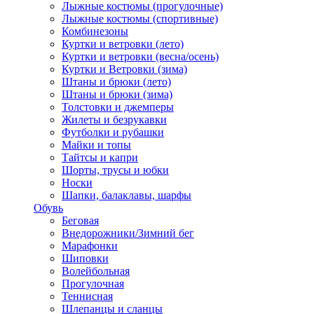
Лыжные костюмы (прогулочные)
Лыжные костюмы (спортивные)
Комбинезоны
Куртки и ветровки (лето)
Куртки и ветровки (весна/осень)
Куртки и Ветровки (зима)
Штаны и брюки (лето)
Штаны и брюки (зима)
Толстовки и джемперы
Жилеты и безрукавки
Футболки и рубашки
Майки и топы
Тайтсы и капри
Шорты, трусы и юбки
Носки
Шапки, балаклавы, шарфы
Обувь
Беговая
Внедорожники/Зимний бег
Марафонки
Шиповки
Волейбольная
Прогулочная
Теннисная
Шлепанцы и сланцы