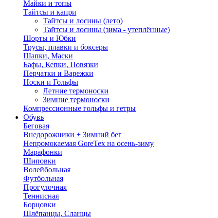
Майки и топы
Тайтсы и капри
Тайтсы и лосины (лето)
Тайтсы и лосины (зима - утеплённые)
Шорты и Юбки
Трусы, плавки и боксеры
Шапки, Маски
Бафы, Кепки, Повязки
Перчатки и Варежки
Носки и Гольфы
Летние термоноски
Зимние термоноски
Компрессионные гольфы и гетры
Обувь
Беговая
Внедорожники + Зимний бег
Непромокаемая GoreTex на осень-зиму
Марафонки
Шиповки
Волейбольная
Футбольная
Прогулочная
Теннисная
Борцовки
Шлёпанцы, Сланцы