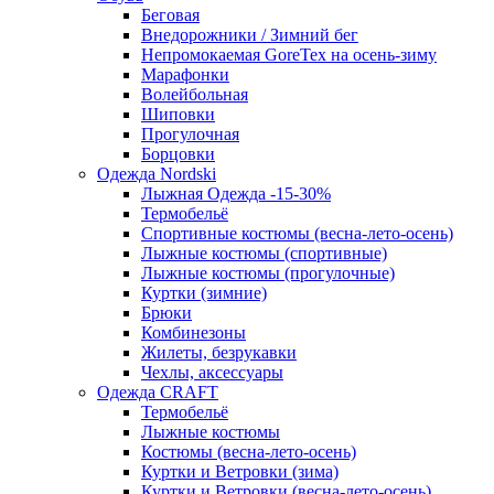
Беговая
Внедорожники / Зимний бег
Непромокаемая GoreTex на осень-зиму
Марафонки
Волейбольная
Шиповки
Прогулочная
Борцовки
Одежда Nordski
Лыжная Одежда -15-30%
Термобельё
Спортивные костюмы (весна-лето-осень)
Лыжные костюмы (спортивные)
Лыжные костюмы (прогулочные)
Куртки (зимние)
Брюки
Комбинезоны
Жилеты, безрукавки
Чехлы, аксессуары
Одежда CRAFT
Термобельё
Лыжные костюмы
Костюмы (весна-лето-осень)
Куртки и Ветровки (зима)
Куртки и Ветровки (весна-лето-осень)