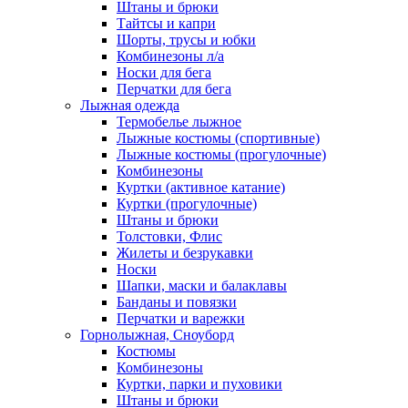
Штаны и брюки
Тайтсы и капри
Шорты, трусы и юбки
Комбинезоны л/а
Носки для бега
Перчатки для бега
Лыжная одежда
Термобелье лыжное
Лыжные костюмы (спортивные)
Лыжные костюмы (прогулочные)
Комбинезоны
Куртки (активное катание)
Куртки (прогулочные)
Штаны и брюки
Толстовки, Флис
Жилеты и безрукавки
Носки
Шапки, маски и балаклавы
Банданы и повязки
Перчатки и варежки
Горнолыжная, Сноуборд
Костюмы
Комбинезоны
Куртки, парки и пуховики
Штаны и брюки