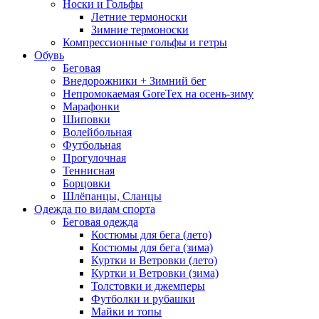
Носки и Гольфы
Летние термоноски
Зимние термоноски
Компрессионные гольфы и гетры
Обувь
Беговая
Внедорожники + Зимний бег
Непромокаемая GoreTex на осень-зиму
Марафонки
Шиповки
Волейбольная
Футбольная
Прогулочная
Теннисная
Борцовки
Шлёпанцы, Сланцы
Одежда по видам спорта
Беговая одежда
Костюмы для бега (лето)
Костюмы для бега (зима)
Куртки и Ветровки (лето)
Куртки и Ветровки (зима)
Толстовки и джемперы
Футболки и рубашки
Майки и топы