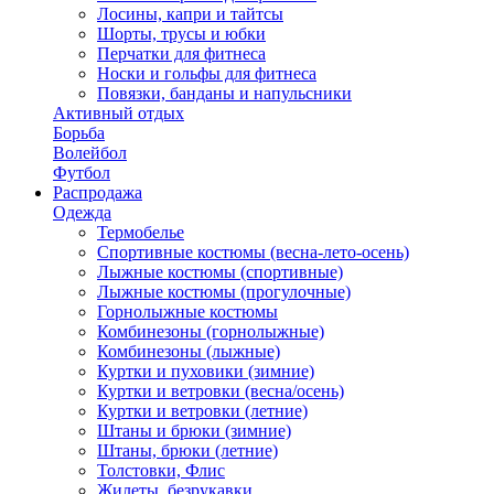
Лосины, капри и тайтсы
Шорты, трусы и юбки
Перчатки для фитнеса
Носки и гольфы для фитнеса
Повязки, банданы и напульсники
Активный отдых
Борьба
Волейбол
Футбол
Распродажа
Одежда
Термобелье
Спортивные костюмы (весна-лето-осень)
Лыжные костюмы (спортивные)
Лыжные костюмы (прогулочные)
Горнолыжные костюмы
Комбинезоны (горнолыжные)
Комбинезоны (лыжные)
Куртки и пуховики (зимние)
Куртки и ветровки (весна/осень)
Куртки и ветровки (летние)
Штаны и брюки (зимние)
Штаны, брюки (летние)
Толстовки, Флис
Жилеты, безрукавки