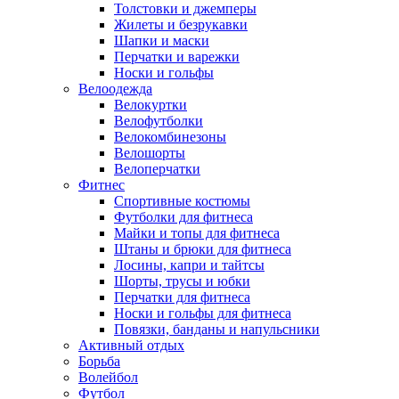
Толстовки и джемперы
Жилеты и безрукавки
Шапки и маски
Перчатки и варежки
Носки и гольфы
Велоодежда
Велокуртки
Велофутболки
Велокомбинезоны
Велошорты
Велоперчатки
Фитнес
Спортивные костюмы
Футболки для фитнеса
Майки и топы для фитнеса
Штаны и брюки для фитнеса
Лосины, капри и тайтсы
Шорты, трусы и юбки
Перчатки для фитнеса
Носки и гольфы для фитнеса
Повязки, банданы и напульсники
Активный отдых
Борьба
Волейбол
Футбол