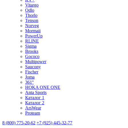
Vitargo
Odlo
Thorlo
Tenson
Norveg
Mormaii
PowerUp
RLINE
Sigma
Brooks
Gococo
Multipower
Saucony
Fischer
Joma
361°
HOKA ONE ONE
Anta Sports
Каталог 1
Каталог 2
ArsWear
Proteam
8 (800) 775-20-62
+7 (925) 445-32-77