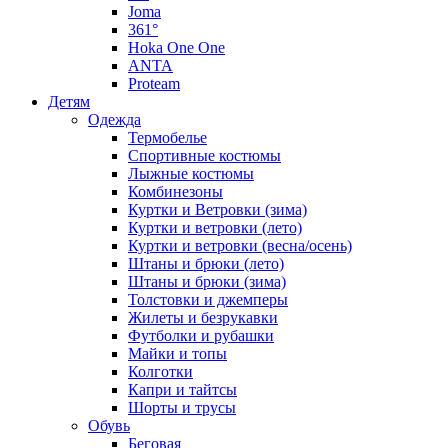
Joma
361°
Hoka One One
ANTA
Proteam
Детям
Одежда
Термобелье
Спортивные костюмы
Лыжные костюмы
Комбинезоны
Куртки и Ветровки (зима)
Куртки и ветровки (лето)
Куртки и ветровки (весна/осень)
Штаны и брюки (лето)
Штаны и брюки (зима)
Толстовки и джемперы
Жилеты и безрукавки
Футболки и рубашки
Майки и топы
Колготки
Капри и тайтсы
Шорты и трусы
Обувь
Беговая