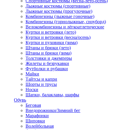
Спортивные костюмы (весна-лето-осень)
Лыжные костюмы (спортивные)
Лыжные костюмы (прогулочные)
Комбинезоны (лыжные гоночные)
Комбинезоны (горнолыжные, сноуборд)
Велокомбинезоны и лёгкоатлетические
Куртки и ветровки (лето)
Куртки и ветровки (весна/осень)
Куртки и пуховики (зима)
Штаны и брюки (лето)
Штаны и брюки (зима)
Толстовки и джемперы
Жилеты и безрукавки
Футболки и рубашки
Майки
Тайтсы и капри
Шорты и трусы
Носки
Шапки, балаклавы, шарфы
Обувь
Беговая
Внедорожники/Зимний бег
Марафонки
Шиповки
Волейбольная