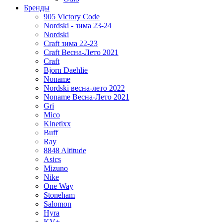
Бренды
905 Victory Code
Nordski - зима 23-24
Nordski
Craft зима 22-23
Craft Весна-Лето 2021
Craft
Bjorn Daehlie
Noname
Nordski весна-лето 2022
Noname Весна-Лето 2021
Gri
Mico
Kinetixx
Buff
Ray
8848 Altitude
Asics
Mizuno
Nike
One Way
Stoneham
Salomon
Hyra
KV+