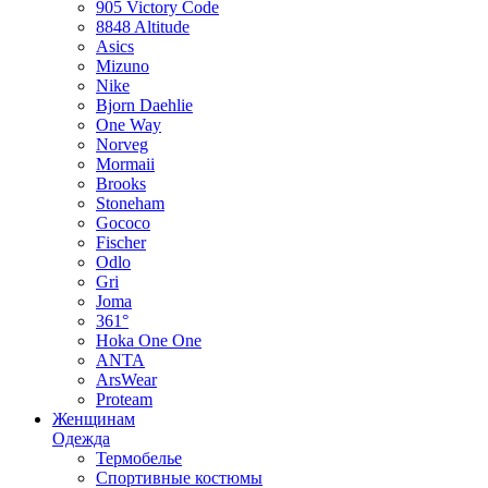
905 Victory Code
8848 Altitude
Asics
Mizuno
Nike
Bjorn Daehlie
One Way
Norveg
Mormaii
Brooks
Stoneham
Gococo
Fischer
Odlo
Gri
Joma
361°
Hoka One One
ANTA
ArsWear
Proteam
Женщинам
Одежда
Термобелье
Спортивные костюмы