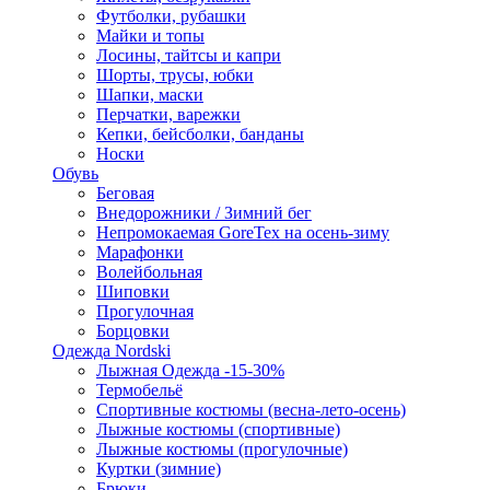
Футболки, рубашки
Майки и топы
Лосины, тайтсы и капри
Шорты, трусы, юбки
Шапки, маски
Перчатки, варежки
Кепки, бейсболки, банданы
Носки
Обувь
Беговая
Внедорожники / Зимний бег
Непромокаемая GoreTex на осень-зиму
Марафонки
Волейбольная
Шиповки
Прогулочная
Борцовки
Одежда Nordski
Лыжная Одежда -15-30%
Термобельё
Спортивные костюмы (весна-лето-осень)
Лыжные костюмы (спортивные)
Лыжные костюмы (прогулочные)
Куртки (зимние)
Брюки