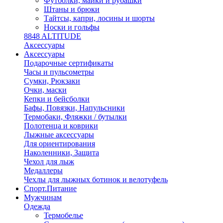
Футболки, майки и рубашки
Штаны и брюки
Тайтсы, капри, лосины и шорты
Носки и гольфы
8848 ALTITUDE
Аксессуары
Аксессуары
Подарочные сертификаты
Часы и пульсометры
Сумки, Рюкзаки
Очки, маски
Кепки и бейсболки
Бафы, Повязки, Напульсники
Термобаки, Фляжки / бутылки
Полотенца и коврики
Лыжные аксессуары
Для ориентирования
Наколенники, Защита
Чехол для лыж
Медаллеры
Чехлы для лыжных ботинок и велотуфель
Спорт.Питание
Мужчинам
Одежда
Термобелье