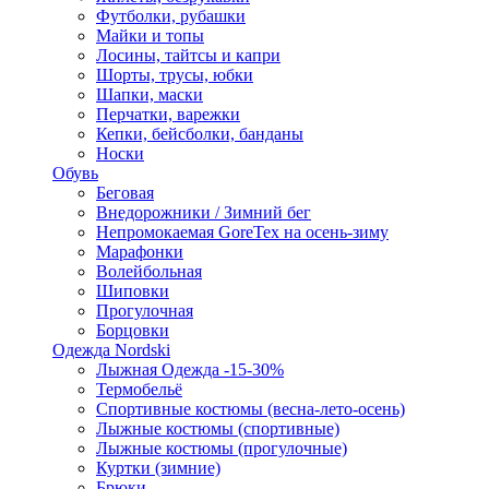
Футболки, рубашки
Майки и топы
Лосины, тайтсы и капри
Шорты, трусы, юбки
Шапки, маски
Перчатки, варежки
Кепки, бейсболки, банданы
Носки
Обувь
Беговая
Внедорожники / Зимний бег
Непромокаемая GoreTex на осень-зиму
Марафонки
Волейбольная
Шиповки
Прогулочная
Борцовки
Одежда Nordski
Лыжная Одежда -15-30%
Термобельё
Спортивные костюмы (весна-лето-осень)
Лыжные костюмы (спортивные)
Лыжные костюмы (прогулочные)
Куртки (зимние)
Брюки