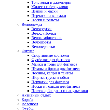
Толстовки и джемперы
Жилеты и безрукавки
Шапки и маски
Перчатки и варежки
Носки и гольфы
Велоодежда
Велокуртки
Велофутболки
Велокомбинезоны
Велошорты
Велоперчатки
Фитнес
Спортивные костюмы
Футболки для фитнеса
Майки и топы для фитнеса
Штаны и брюки для фитнеса
Лосины, капри и тайтсы
Шорты, трусы и юбки
Перчатки для фитнеса
Носки и гольфы для фитнеса
Повязки, банданы и напульсники
Активный отдых
Борьба
Волейбол
Футбол