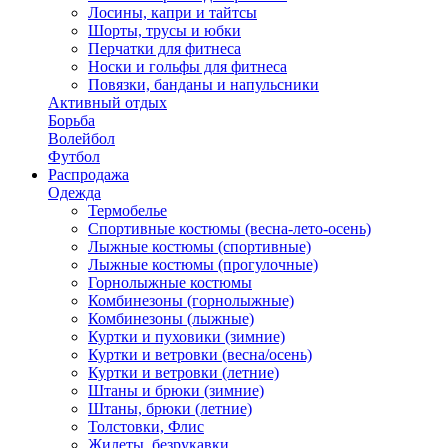
Лосины, капри и тайтсы
Шорты, трусы и юбки
Перчатки для фитнеса
Носки и гольфы для фитнеса
Повязки, банданы и напульсники
Активный отдых
Борьба
Волейбол
Футбол
Распродажа
Одежда
Термобелье
Спортивные костюмы (весна-лето-осень)
Лыжные костюмы (спортивные)
Лыжные костюмы (прогулочные)
Горнолыжные костюмы
Комбинезоны (горнолыжные)
Комбинезоны (лыжные)
Куртки и пуховики (зимние)
Куртки и ветровки (весна/осень)
Куртки и ветровки (летние)
Штаны и брюки (зимние)
Штаны, брюки (летние)
Толстовки, Флис
Жилеты, безрукавки