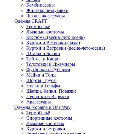
Комбинезоны
Жилеты, безрукавки
Чехлы, аксессуары
Одежда CRAFT
Термобельё
Лыжные костюмы
Костюмы (весна-лето-осень)
Куртки и Ветровки (зима)
Куртки и Ветровки (весна-лето-осень)
Штаны и Брюки
Тайтсы и Капри
Толстовки и Джемперы
Футболки и Рубашки
Майки и Топы
Шорты, Трусы
Носки и Гольфы
Шапки, Кепки, Повязки
Перчатки и Варежки
Аксессуары
Одежда Noname и One Way
Термобельё
Спортивные костюмы
Лыжные костюмы
Куртки и ветровки