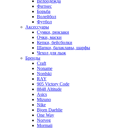
Велоодежда
Фитнес
Борьба
Волейбол
Футбол
Аксессуары
Сумки, рюкзаки
Очки, маски
Кепки, бейсболки
Шапки, балаклавы, шарфы
Чехол для лыж
Бренды
Craft
Noname
Nordski
RAY
905 Victory Code
8848 Altitude
Asics
Mizuno
Nike
Bjorn Daehlie
One Way
Norveg
Mormaii