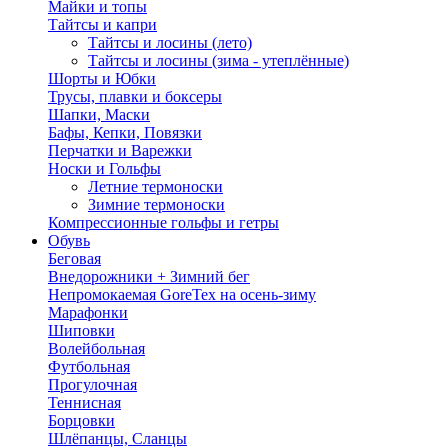
Майки и топы
Тайтсы и капри
Тайтсы и лосины (лето)
Тайтсы и лосины (зима - утеплённые)
Шорты и Юбки
Трусы, плавки и боксеры
Шапки, Маски
Бафы, Кепки, Повязки
Перчатки и Варежки
Носки и Гольфы
Летние термоноски
Зимние термоноски
Компрессионные гольфы и гетры
Обувь
Беговая
Внедорожники + Зимний бег
Непромокаемая GoreTex на осень-зиму
Марафонки
Шиповки
Волейбольная
Футбольная
Прогулочная
Теннисная
Борцовки
Шлёпанцы, Сланцы