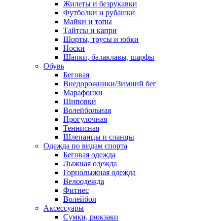
Жилеты и безрукавки
Футболки и рубашки
Майки и топы
Тайтсы и капри
Шорты, трусы и юбки
Носки
Шапки, балаклавы, шарфы
Обувь
Беговая
Внедорожники/Зимний бег
Марафонки
Шиповки
Волейбольная
Прогулочная
Теннисная
Шлепанцы и сланцы
Одежда по видам спорта
Беговая одежда
Лыжная одежда
Горнолыжная одежда
Велоодежда
Фитнес
Волейбол
Аксессуары
Сумки, рюкзаки