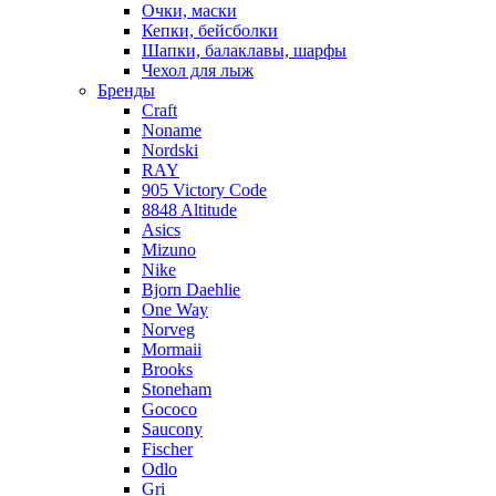
Очки, маски
Кепки, бейсболки
Шапки, балаклавы, шарфы
Чехол для лыж
Бренды
Craft
Noname
Nordski
RAY
905 Victory Code
8848 Altitude
Asics
Mizuno
Nike
Bjorn Daehlie
One Way
Norveg
Mormaii
Brooks
Stoneham
Gococo
Saucony
Fischer
Odlo
Gri