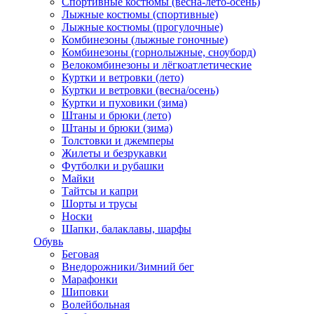
Спортивные костюмы (весна-лето-осень)
Лыжные костюмы (спортивные)
Лыжные костюмы (прогулочные)
Комбинезоны (лыжные гоночные)
Комбинезоны (горнолыжные, сноуборд)
Велокомбинезоны и лёгкоатлетические
Куртки и ветровки (лето)
Куртки и ветровки (весна/осень)
Куртки и пуховики (зима)
Штаны и брюки (лето)
Штаны и брюки (зима)
Толстовки и джемперы
Жилеты и безрукавки
Футболки и рубашки
Майки
Тайтсы и капри
Шорты и трусы
Носки
Шапки, балаклавы, шарфы
Обувь
Беговая
Внедорожники/Зимний бег
Марафонки
Шиповки
Волейбольная