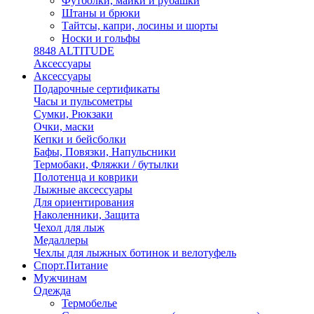
Футболки, майки и рубашки
Штаны и брюки
Тайтсы, капри, лосины и шорты
Носки и гольфы
8848 ALTITUDE
Аксессуары
Аксессуары
Подарочные сертификаты
Часы и пульсометры
Сумки, Рюкзаки
Очки, маски
Кепки и бейсболки
Бафы, Повязки, Напульсники
Термобаки, Фляжки / бутылки
Полотенца и коврики
Лыжные аксессуары
Для ориентирования
Наколенники, Защита
Чехол для лыж
Медаллеры
Чехлы для лыжных ботинок и велотуфель
Спорт.Питание
Мужчинам
Одежда
Термобелье