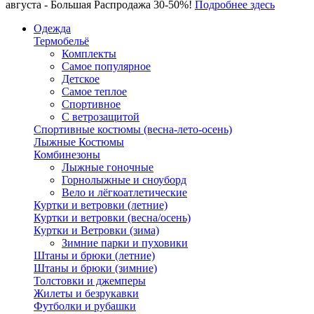
августа - Большая Распродажа 30-50%!
Подробнее здесь
Одежда
Термобельё
Комплекты
Самое популярное
Детское
Самое теплое
Спортивное
С ветрозащитой
Спортивные костюмы (весна-лето-осень)
Лыжные Костюмы
Комбинезоны
Лыжные гоночные
Горнолыжные и сноуборд
Вело и лёгкоатлетические
Куртки и ветровки (летние)
Куртки и ветровки (весна/осень)
Куртки и Ветровки (зима)
Зимние парки и пуховики
Штаны и брюки (летние)
Штаны и брюки (зимние)
Толстовки и джемперы
Жилеты и безрукавки
Футболки и рубашки