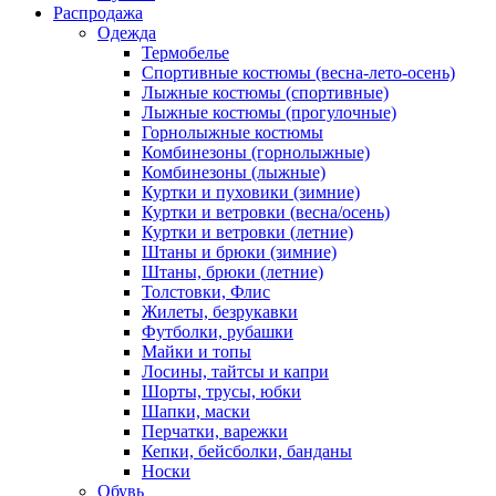
Распродажа
Одежда
Термобелье
Спортивные костюмы (весна-лето-осень)
Лыжные костюмы (спортивные)
Лыжные костюмы (прогулочные)
Горнолыжные костюмы
Комбинезоны (горнолыжные)
Комбинезоны (лыжные)
Куртки и пуховики (зимние)
Куртки и ветровки (весна/осень)
Куртки и ветровки (летние)
Штаны и брюки (зимние)
Штаны, брюки (летние)
Толстовки, Флис
Жилеты, безрукавки
Футболки, рубашки
Майки и топы
Лосины, тайтсы и капри
Шорты, трусы, юбки
Шапки, маски
Перчатки, варежки
Кепки, бейсболки, банданы
Носки
Обувь