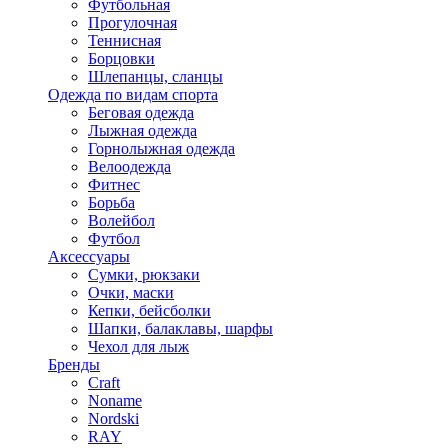
Футбольная
Прогулочная
Теннисная
Борцовки
Шлепанцы, сланцы
Одежда по видам спорта
Беговая одежда
Лыжная одежда
Горнолыжная одежда
Велоодежда
Фитнес
Борьба
Волейбол
Футбол
Аксессуары
Сумки, рюкзаки
Очки, маски
Кепки, бейсболки
Шапки, балаклавы, шарфы
Чехол для лыж
Бренды
Craft
Noname
Nordski
RAY