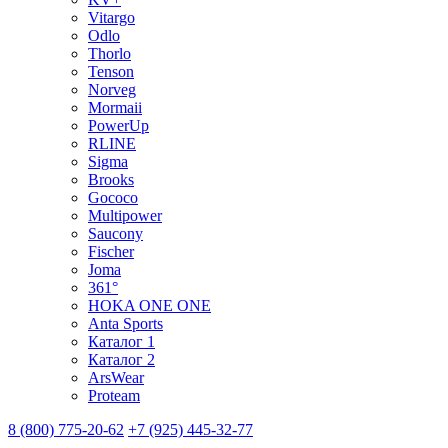
Vitargo
Odlo
Thorlo
Tenson
Norveg
Mormaii
PowerUp
RLINE
Sigma
Brooks
Gococo
Multipower
Saucony
Fischer
Joma
361°
HOKA ONE ONE
Anta Sports
Каталог 1
Каталог 2
ArsWear
Proteam
8 (800) 775-20-62
+7 (925) 445-32-77