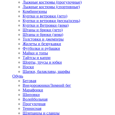
Лыжные костюмы (прогулочные)
Лыжные костюмы (спортивные)
Комбинезоны
Куртки и ветровки (лето)
Куртки и ветровки (весна/осень)
Куртки и Ветровки (зима)
Штаны и брюки (лето)
Штаны и брюки (зима)
Толстовки и джемперы
Жилеты и безрукавки
Футболки и рубашки
Майки и топы
Тайтсы и капри
Шорты, трусы и юбки
Носки
Шапки, балаклавы, шарфы
Обувь
Беговая
Внедорожники/Зимний бег
Марафонки
Шиповки
Волейбольная
Прогулочная
Теннисная
Шлепанцы и сланцы