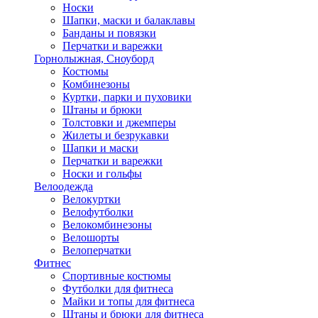
Носки
Шапки, маски и балаклавы
Банданы и повязки
Перчатки и варежки
Горнолыжная, Сноуборд
Костюмы
Комбинезоны
Куртки, парки и пуховики
Штаны и брюки
Толстовки и джемперы
Жилеты и безрукавки
Шапки и маски
Перчатки и варежки
Носки и гольфы
Велоодежда
Велокуртки
Велофутболки
Велокомбинезоны
Велошорты
Велоперчатки
Фитнес
Спортивные костюмы
Футболки для фитнеса
Майки и топы для фитнеса
Штаны и брюки для фитнеса