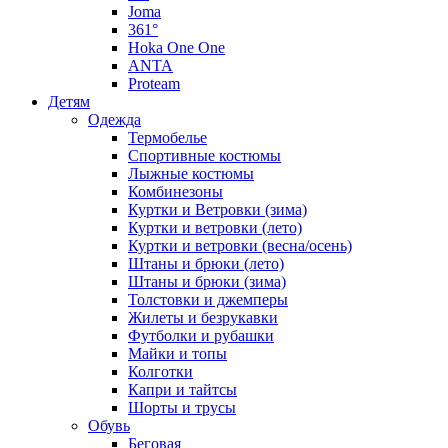
Joma
361°
Hoka One One
ANTA
Proteam
Детям
Одежда
Термобелье
Спортивные костюмы
Лыжные костюмы
Комбинезоны
Куртки и Ветровки (зима)
Куртки и ветровки (лето)
Куртки и ветровки (весна/осень)
Штаны и брюки (лето)
Штаны и брюки (зима)
Толстовки и джемперы
Жилеты и безрукавки
Футболки и рубашки
Майки и топы
Колготки
Капри и тайтсы
Шорты и трусы
Обувь
Беговая