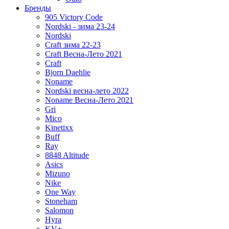
Бренды
905 Victory Code
Nordski - зима 23-24
Nordski
Craft зима 22-23
Craft Весна-Лето 2021
Craft
Bjorn Daehlie
Noname
Nordski весна-лето 2022
Noname Весна-Лето 2021
Gri
Mico
Kinetixx
Buff
Ray
8848 Altitude
Asics
Mizuno
Nike
One Way
Stoneham
Salomon
Hyra
KV+