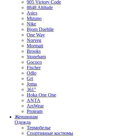
905 Victory Code
8848 Altitude
Asics
Mizuno
Nike
Bjorn Daehlie
One Way
Norveg
Mormaii
Brooks
Stoneham
Gococo
Fischer
Odlo
Gri
Joma
361°
Hoka One One
ANTA
ArsWear
Proteam
Женщинам
Одежда
Термобелье
Спортивные костюмы