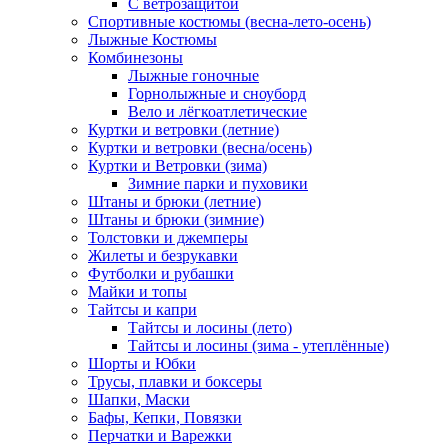
С ветрозащитой
Спортивные костюмы (весна-лето-осень)
Лыжные Костюмы
Комбинезоны
Лыжные гоночные
Горнолыжные и сноуборд
Вело и лёгкоатлетические
Куртки и ветровки (летние)
Куртки и ветровки (весна/осень)
Куртки и Ветровки (зима)
Зимние парки и пуховики
Штаны и брюки (летние)
Штаны и брюки (зимние)
Толстовки и джемперы
Жилеты и безрукавки
Футболки и рубашки
Майки и топы
Тайтсы и капри
Тайтсы и лосины (лето)
Тайтсы и лосины (зима - утеплённые)
Шорты и Юбки
Трусы, плавки и боксеры
Шапки, Маски
Бафы, Кепки, Повязки
Перчатки и Варежки