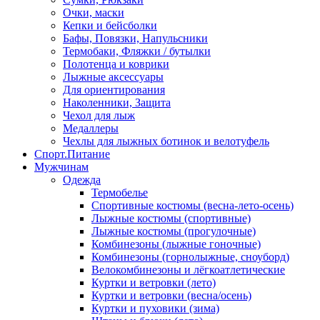
Очки, маски
Кепки и бейсболки
Бафы, Повязки, Напульсники
Термобаки, Фляжки / бутылки
Полотенца и коврики
Лыжные аксессуары
Для ориентирования
Наколенники, Защита
Чехол для лыж
Медаллеры
Чехлы для лыжных ботинок и велотуфель
Спорт.Питание
Мужчинам
Одежда
Термобелье
Спортивные костюмы (весна-лето-осень)
Лыжные костюмы (спортивные)
Лыжные костюмы (прогулочные)
Комбинезоны (лыжные гоночные)
Комбинезоны (горнолыжные, сноуборд)
Велокомбинезоны и лёгкоатлетические
Куртки и ветровки (лето)
Куртки и ветровки (весна/осень)
Куртки и пуховики (зима)