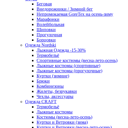
Беговая
Внедорожники / Зимний бег
Непромокаемая GoreTex на осень-зиму
Марафонки
Волейбольная
Шиповки
Прогулочная
Борцовки
Одежда Nordski
Лыжная Одежда -15-30%
Термобельё
Спортивные костюмы (весна-лето-осень)
Лыжные костюмы (спортивные)
Лыжные костюмы (прогулочные)
Куртки (зимние)
Брюки
Комбинезоны
Жилеты, безрукавки
Чехлы, аксессуары
Одежда CRAFT
Термобельё
Лыжные костюмы
Костюмы (весна-лето-осень)
Куртки и Ветровки (зима)
Куртки и Ветровки (весна-лето-осень)