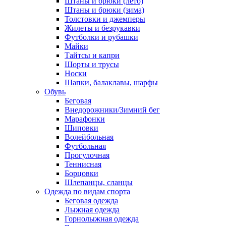
Штаны и брюки (лето)
Штаны и брюки (зима)
Толстовки и джемперы
Жилеты и безрукавки
Футболки и рубашки
Майки
Тайтсы и капри
Шорты и трусы
Носки
Шапки, балаклавы, шарфы
Обувь
Беговая
Внедорожники/Зимний бег
Марафонки
Шиповки
Волейбольная
Футбольная
Прогулочная
Теннисная
Борцовки
Шлепанцы, сланцы
Одежда по видам спорта
Беговая одежда
Лыжная одежда
Горнолыжная одежда