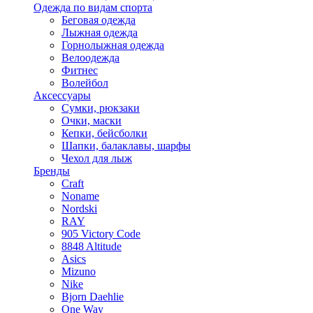
Одежда по видам спорта
Беговая одежда
Лыжная одежда
Горнолыжная одежда
Велоодежда
Фитнес
Волейбол
Аксессуары
Сумки, рюкзаки
Очки, маски
Кепки, бейсболки
Шапки, балаклавы, шарфы
Чехол для лыж
Бренды
Craft
Noname
Nordski
RAY
905 Victory Code
8848 Altitude
Asics
Mizuno
Nike
Bjorn Daehlie
One Way