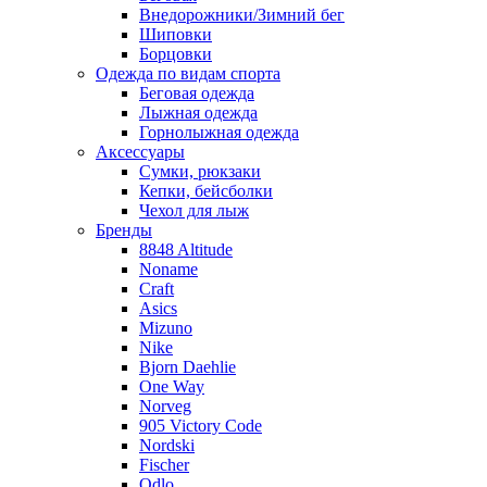
Внедорожники/Зимний бег
Шиповки
Борцовки
Одежда по видам спорта
Беговая одежда
Лыжная одежда
Горнолыжная одежда
Аксессуары
Сумки, рюкзаки
Кепки, бейсболки
Чехол для лыж
Бренды
8848 Altitude
Noname
Craft
Asics
Mizuno
Nike
Bjorn Daehlie
One Way
Norveg
905 Victory Code
Nordski
Fischer
Odlo