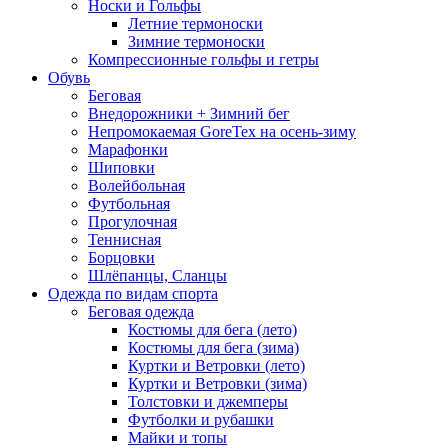
Носки и Гольфы
Летние термоноски
Зимние термоноски
Компрессионные гольфы и гетры
Обувь
Беговая
Внедорожники + Зимний бег
Непромокаемая GoreTex на осень-зиму
Марафонки
Шиповки
Волейбольная
Футбольная
Прогулочная
Теннисная
Борцовки
Шлёпанцы, Сланцы
Одежда по видам спорта
Беговая одежда
Костюмы для бега (лето)
Костюмы для бега (зима)
Куртки и Ветровки (лето)
Куртки и Ветровки (зима)
Толстовки и джемперы
Футболки и рубашки
Майки и топы