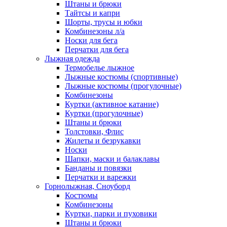
Штаны и брюки
Тайтсы и капри
Шорты, трусы и юбки
Комбинезоны л/а
Носки для бега
Перчатки для бега
Лыжная одежда
Термобелье лыжное
Лыжные костюмы (спортивные)
Лыжные костюмы (прогулочные)
Комбинезоны
Куртки (активное катание)
Куртки (прогулочные)
Штаны и брюки
Толстовки, Флис
Жилеты и безрукавки
Носки
Шапки, маски и балаклавы
Банданы и повязки
Перчатки и варежки
Горнолыжная, Сноуборд
Костюмы
Комбинезоны
Куртки, парки и пуховики
Штаны и брюки