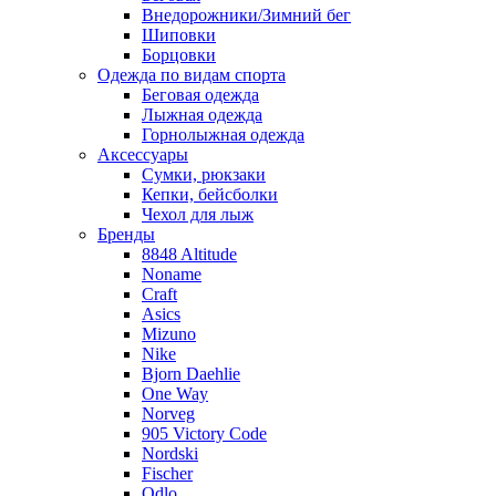
Внедорожники/Зимний бег
Шиповки
Борцовки
Одежда по видам спорта
Беговая одежда
Лыжная одежда
Горнолыжная одежда
Аксессуары
Сумки, рюкзаки
Кепки, бейсболки
Чехол для лыж
Бренды
8848 Altitude
Noname
Craft
Asics
Mizuno
Nike
Bjorn Daehlie
One Way
Norveg
905 Victory Code
Nordski
Fischer
Odlo