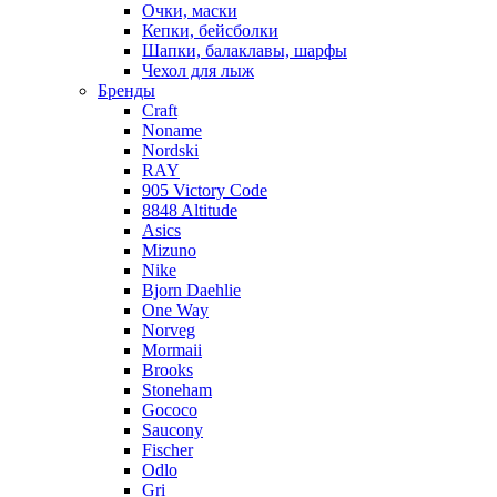
Очки, маски
Кепки, бейсболки
Шапки, балаклавы, шарфы
Чехол для лыж
Бренды
Craft
Noname
Nordski
RAY
905 Victory Code
8848 Altitude
Asics
Mizuno
Nike
Bjorn Daehlie
One Way
Norveg
Mormaii
Brooks
Stoneham
Gococo
Saucony
Fischer
Odlo
Gri