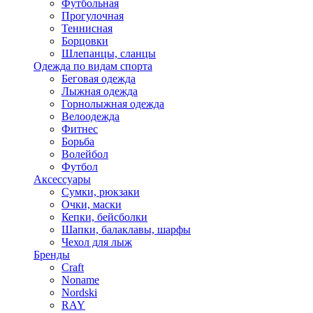
Футбольная
Прогулочная
Теннисная
Борцовки
Шлепанцы, сланцы
Одежда по видам спорта
Беговая одежда
Лыжная одежда
Горнолыжная одежда
Велоодежда
Фитнес
Борьба
Волейбол
Футбол
Аксессуары
Сумки, рюкзаки
Очки, маски
Кепки, бейсболки
Шапки, балаклавы, шарфы
Чехол для лыж
Бренды
Craft
Noname
Nordski
RAY