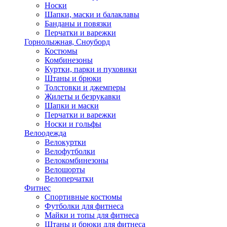
Носки
Шапки, маски и балаклавы
Банданы и повязки
Перчатки и варежки
Горнолыжная, Сноуборд
Костюмы
Комбинезоны
Куртки, парки и пуховики
Штаны и брюки
Толстовки и джемперы
Жилеты и безрукавки
Шапки и маски
Перчатки и варежки
Носки и гольфы
Велоодежда
Велокуртки
Велофутболки
Велокомбинезоны
Велошорты
Велоперчатки
Фитнес
Спортивные костюмы
Футболки для фитнеса
Майки и топы для фитнеса
Штаны и брюки для фитнеса