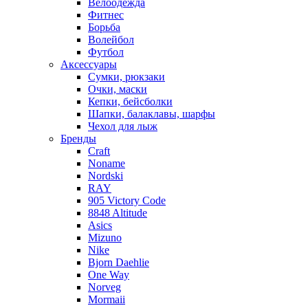
Велоодежда
Фитнес
Борьба
Волейбол
Футбол
Аксессуары
Сумки, рюкзаки
Очки, маски
Кепки, бейсболки
Шапки, балаклавы, шарфы
Чехол для лыж
Бренды
Craft
Noname
Nordski
RAY
905 Victory Code
8848 Altitude
Asics
Mizuno
Nike
Bjorn Daehlie
One Way
Norveg
Mormaii