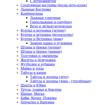
С ветрозащитой
Спортивные костюмы (весна-лето-осень)
Лыжные Костюмы
Комбинезоны
Лыжные гоночные
Горнолыжные и сноуборд
Вело и лёгкоатлетические
Куртки и ветровки (летние)
Куртки и ветровки (весна/осень)
Куртки и Ветровки (зима)
Зимние парки и пуховики
Штаны и брюки (летние)
Штаны и брюки (зимние)
Толстовки и джемперы
Жилеты и безрукавки
Футболки и рубашки
Майки и топы
Тайтсы и капри
Тайтсы и лосины (лето)
Тайтсы и лосины (зима - утеплённые)
Шорты и Юбки
Трусы, плавки и боксеры
Шапки, Маски
Бафы, Кепки, Повязки
Перчатки и Варежки