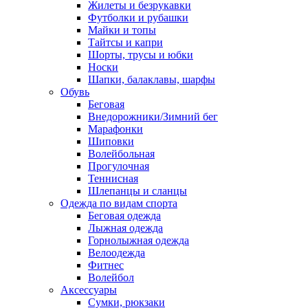
Жилеты и безрукавки
Футболки и рубашки
Майки и топы
Тайтсы и капри
Шорты, трусы и юбки
Носки
Шапки, балаклавы, шарфы
Обувь
Беговая
Внедорожники/Зимний бег
Марафонки
Шиповки
Волейбольная
Прогулочная
Теннисная
Шлепанцы и сланцы
Одежда по видам спорта
Беговая одежда
Лыжная одежда
Горнолыжная одежда
Велоодежда
Фитнес
Волейбол
Аксессуары
Сумки, рюкзаки