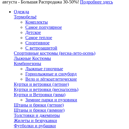
августа - Большая Распродажа 30-50%!
Подробнее здесь
Одежда
Термобельё
Комплекты
Самое популярное
Детское
Самое теплое
Спортивное
С ветрозащитой
Спортивные костюмы (весна-лето-осень)
Лыжные Костюмы
Комбинезоны
Лыжные гоночные
Горнолыжные и сноуборд
Вело и лёгкоатлетические
Куртки и ветровки (летние)
Куртки и ветровки (весна/осень)
Куртки и Ветровки (зима)
Зимние парки и пуховики
Штаны и брюки (летние)
Штаны и брюки (зимние)
Толстовки и джемперы
Жилеты и безрукавки
Футболки и рубашки