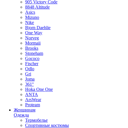
905 Victory Code
8848 Altitude
Asics
Mizuno
Nike
Bjorn Daehlie
One Way
Norveg
Mormaii
Brooks
Stoneham
Gococo
Fischer
Odlo
Gri
Joma
361°
Hoka One One
ANTA
ArsWear
Proteam
Женщинам
Одежда
Термобелье
Спортивные костюмы