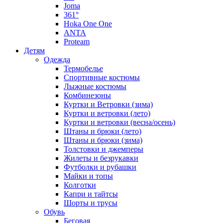
Joma
361°
Hoka One One
ANTA
Proteam
Детям
Одежда
Термобелье
Спортивные костюмы
Лыжные костюмы
Комбинезоны
Куртки и Ветровки (зима)
Куртки и ветровки (лето)
Куртки и ветровки (весна/осень)
Штаны и брюки (лето)
Штаны и брюки (зима)
Толстовки и джемперы
Жилеты и безрукавки
Футболки и рубашки
Майки и топы
Колготки
Капри и тайтсы
Шорты и трусы
Обувь
Беговая