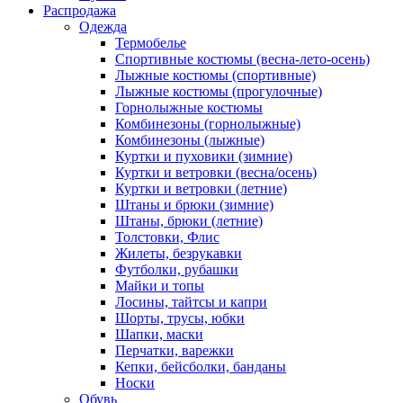
Распродажа
Одежда
Термобелье
Спортивные костюмы (весна-лето-осень)
Лыжные костюмы (спортивные)
Лыжные костюмы (прогулочные)
Горнолыжные костюмы
Комбинезоны (горнолыжные)
Комбинезоны (лыжные)
Куртки и пуховики (зимние)
Куртки и ветровки (весна/осень)
Куртки и ветровки (летние)
Штаны и брюки (зимние)
Штаны, брюки (летние)
Толстовки, Флис
Жилеты, безрукавки
Футболки, рубашки
Майки и топы
Лосины, тайтсы и капри
Шорты, трусы, юбки
Шапки, маски
Перчатки, варежки
Кепки, бейсболки, банданы
Носки
Обувь