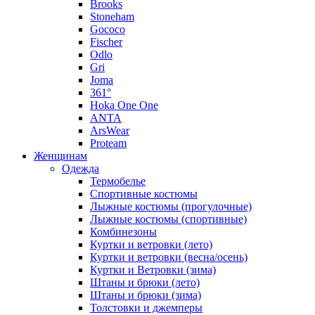
Brooks
Stoneham
Gococo
Fischer
Odlo
Gri
Joma
361°
Hoka One One
ANTA
ArsWear
Proteam
Женщинам
Одежда
Термобелье
Спортивные костюмы
Лыжные костюмы (прогулочные)
Лыжные костюмы (спортивные)
Комбинезоны
Куртки и ветровки (лето)
Куртки и ветровки (весна/осень)
Куртки и Ветровки (зима)
Штаны и брюки (лето)
Штаны и брюки (зима)
Толстовки и джемперы