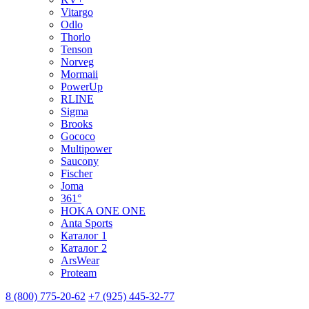
Vitargo
Odlo
Thorlo
Tenson
Norveg
Mormaii
PowerUp
RLINE
Sigma
Brooks
Gococo
Multipower
Saucony
Fischer
Joma
361°
HOKA ONE ONE
Anta Sports
Каталог 1
Каталог 2
ArsWear
Proteam
8 (800) 775-20-62
+7 (925) 445-32-77