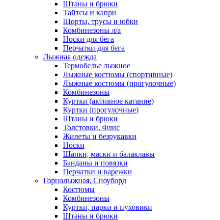
Штаны и брюки
Тайтсы и капри
Шорты, трусы и юбки
Комбинезоны л/а
Носки для бега
Перчатки для бега
Лыжная одежда
Термобелье лыжное
Лыжные костюмы (спортивные)
Лыжные костюмы (прогулочные)
Комбинезоны
Куртки (активное катание)
Куртки (прогулочные)
Штаны и брюки
Толстовки, Флис
Жилеты и безрукавки
Носки
Шапки, маски и балаклавы
Банданы и повязки
Перчатки и варежки
Горнолыжная, Сноуборд
Костюмы
Комбинезоны
Куртки, парки и пуховики
Штаны и брюки