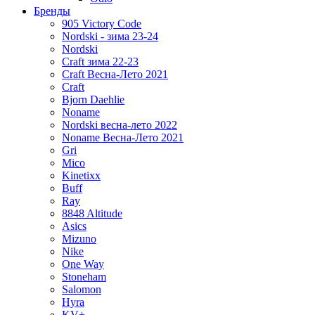
Бренды
905 Victory Code
Nordski - зима 23-24
Nordski
Craft зима 22-23
Craft Весна-Лето 2021
Craft
Bjorn Daehlie
Noname
Nordski весна-лето 2022
Noname Весна-Лето 2021
Gri
Mico
Kinetixx
Buff
Ray
8848 Altitude
Asics
Mizuno
Nike
One Way
Stoneham
Salomon
Hyra
KV+