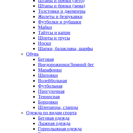
Штаны и брюки (лето)
Штаны и брюки (зима)
Толстовки и джемперы
Жилеты и безрукавки
Футболки и рубашки
Майки
Тайтсы и капри
Шорты и трусы
Носки
Шапки, балаклавы, шарфы
Обувь
Беговая
Внедорожники/Зимний бег
Марафонки
Шиповки
Волейбольная
Футбольная
Прогулочная
Теннисная
Борцовки
Шлепанцы, сланцы
Одежда по видам спорта
Беговая одежда
Лыжная одежда
Горнолыжная одежда