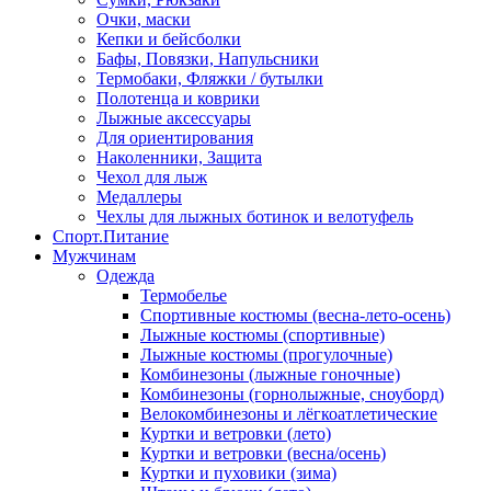
Очки, маски
Кепки и бейсболки
Бафы, Повязки, Напульсники
Термобаки, Фляжки / бутылки
Полотенца и коврики
Лыжные аксессуары
Для ориентирования
Наколенники, Защита
Чехол для лыж
Медаллеры
Чехлы для лыжных ботинок и велотуфель
Спорт.Питание
Мужчинам
Одежда
Термобелье
Спортивные костюмы (весна-лето-осень)
Лыжные костюмы (спортивные)
Лыжные костюмы (прогулочные)
Комбинезоны (лыжные гоночные)
Комбинезоны (горнолыжные, сноуборд)
Велокомбинезоны и лёгкоатлетические
Куртки и ветровки (лето)
Куртки и ветровки (весна/осень)
Куртки и пуховики (зима)