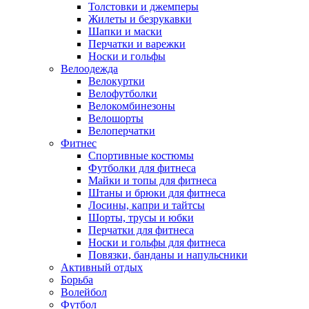
Толстовки и джемперы
Жилеты и безрукавки
Шапки и маски
Перчатки и варежки
Носки и гольфы
Велоодежда
Велокуртки
Велофутболки
Велокомбинезоны
Велошорты
Велоперчатки
Фитнес
Спортивные костюмы
Футболки для фитнеса
Майки и топы для фитнеса
Штаны и брюки для фитнеса
Лосины, капри и тайтсы
Шорты, трусы и юбки
Перчатки для фитнеса
Носки и гольфы для фитнеса
Повязки, банданы и напульсники
Активный отдых
Борьба
Волейбол
Футбол