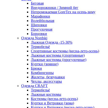
Беговая
Внедорожники / Зимний бег
Непромокаемая GoreTex на осень-зиму
Марафонки
Волейбольная
Шиповки
Прогулочная
Борцовки
Одежда Nordski
Лыжная Одежда -15-30%
Термобельё
Спортивные костюмы (весна-лето-осень)
Лыжные костюмы (спортивные)
Лыжные костюмы (прогулочные)
Куртки (зимние)
Брюки
Комбинезоны
Жилеты, безрукавки
Чехлы, аксессуары
Одежда CRAFT
Термобельё
Лыжные костюмы
Костюмы (весна-лето-осень)
Куртки и Ветровки (зима)
Куртки и Ветровки (весна-лето-осень)