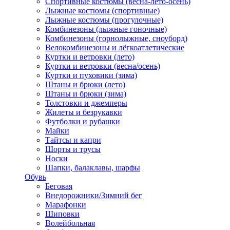
Спортивные костюмы (весна-лето-осень)
Лыжные костюмы (спортивные)
Лыжные костюмы (прогулочные)
Комбинезоны (лыжные гоночные)
Комбинезоны (горнолыжные, сноуборд)
Велокомбинезоны и лёгкоатлетические
Куртки и ветровки (лето)
Куртки и ветровки (весна/осень)
Куртки и пуховики (зима)
Штаны и брюки (лето)
Штаны и брюки (зима)
Толстовки и джемперы
Жилеты и безрукавки
Футболки и рубашки
Майки
Тайтсы и капри
Шорты и трусы
Носки
Шапки, балаклавы, шарфы
Обувь
Беговая
Внедорожники/Зимний бег
Марафонки
Шиповки
Волейбольная