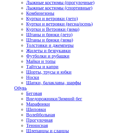
Лыжные костюмы (прогулочные)
Лыжные костюмы (спортивные)
Комбинезоны
Куртки и ветровки (лето)
Куртки и ветровки (весна/осень)
Куртки и Ветровки (зима)
Штаны и брюки (лето)
Штаны и брюки (зима)
Толстовки и джемперы
Жилеты и безрукавки
Футболки и рубашки
Майки и топы
Тайтсы и капри
Шорты, трусы и юбки
Носки
Шапки, балаклавы, шарфы
Обувь
Беговая
Внедорожники/Зимний бег
Марафонки
Шиповки
Волейбольная
Прогулочная
Теннисная
Шлепанцы и сланцы