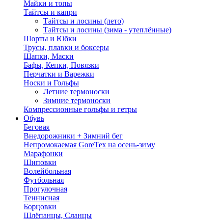
Майки и топы
Тайтсы и капри
Тайтсы и лосины (лето)
Тайтсы и лосины (зима - утеплённые)
Шорты и Юбки
Трусы, плавки и боксеры
Шапки, Маски
Бафы, Кепки, Повязки
Перчатки и Варежки
Носки и Гольфы
Летние термоноски
Зимние термоноски
Компрессионные гольфы и гетры
Обувь
Беговая
Внедорожники + Зимний бег
Непромокаемая GoreTex на осень-зиму
Марафонки
Шиповки
Волейбольная
Футбольная
Прогулочная
Теннисная
Борцовки
Шлёпанцы, Сланцы