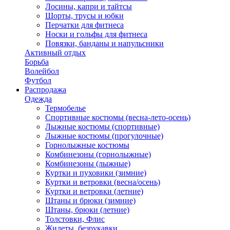
Лосины, капри и тайтсы
Шорты, трусы и юбки
Перчатки для фитнеса
Носки и гольфы для фитнеса
Повязки, банданы и напульсники
Активный отдых
Борьба
Волейбол
Футбол
Распродажа
Одежда
Термобелье
Спортивные костюмы (весна-лето-осень)
Лыжные костюмы (спортивные)
Лыжные костюмы (прогулочные)
Горнолыжные костюмы
Комбинезоны (горнолыжные)
Комбинезоны (лыжные)
Куртки и пуховики (зимние)
Куртки и ветровки (весна/осень)
Куртки и ветровки (летние)
Штаны и брюки (зимние)
Штаны, брюки (летние)
Толстовки, Флис
Жилеты, безрукавки