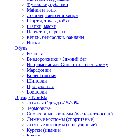
Футболки, рубашки
Майки и топы
Лосины, тайтсы и капри
Шорты, трусы, юбки
Шапки, маски
Перчатки, варежки
Кепки, бейсболки, банданы
Носки
Обувь
Беговая
Внедорожники / Зимний бег
Непромокаемая GoreTex на осень-зиму
Марафонки
Волейбольная
Шиповки
Прогулочная
Борцовки
Одежда Nordski
Лыжная Одежда -15-30%
Термобельё
Спортивные костюмы (весна-лето-осень)
Лыжные костюмы (спортивные)
Лыжные костюмы (прогулочные)
Куртки (зимние)
Брюки