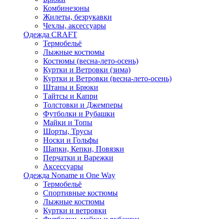
Комбинезоны
Жилеты, безрукавки
Чехлы, аксессуары
Одежда CRAFT
Термобельё
Лыжные костюмы
Костюмы (весна-лето-осень)
Куртки и Ветровки (зима)
Куртки и Ветровки (весна-лето-осень)
Штаны и Брюки
Тайтсы и Капри
Толстовки и Джемперы
Футболки и Рубашки
Майки и Топы
Шорты, Трусы
Носки и Гольфы
Шапки, Кепки, Повязки
Перчатки и Варежки
Аксессуары
Одежда Noname и One Way
Термобельё
Спортивные костюмы
Лыжные костюмы
Куртки и ветровки