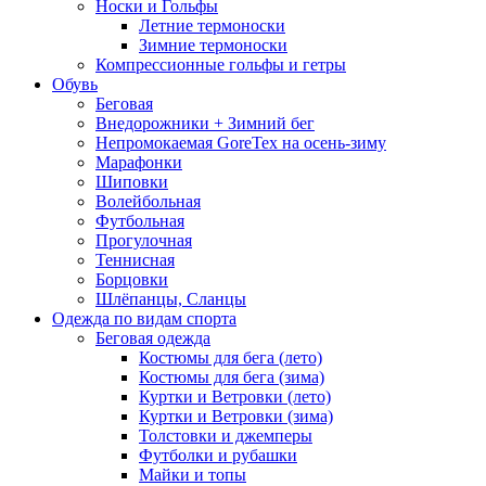
Носки и Гольфы
Летние термоноски
Зимние термоноски
Компрессионные гольфы и гетры
Обувь
Беговая
Внедорожники + Зимний бег
Непромокаемая GoreTex на осень-зиму
Марафонки
Шиповки
Волейбольная
Футбольная
Прогулочная
Теннисная
Борцовки
Шлёпанцы, Сланцы
Одежда по видам спорта
Беговая одежда
Костюмы для бега (лето)
Костюмы для бега (зима)
Куртки и Ветровки (лето)
Куртки и Ветровки (зима)
Толстовки и джемперы
Футболки и рубашки
Майки и топы