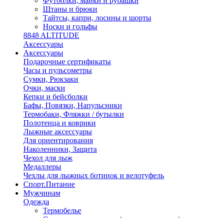
Футболки, майки и рубашки
Штаны и брюки
Тайтсы, капри, лосины и шорты
Носки и гольфы
8848 ALTITUDE
Аксессуары
Аксессуары
Подарочные сертификаты
Часы и пульсометры
Сумки, Рюкзаки
Очки, маски
Кепки и бейсболки
Бафы, Повязки, Напульсники
Термобаки, Фляжки / бутылки
Полотенца и коврики
Лыжные аксессуары
Для ориентирования
Наколенники, Защита
Чехол для лыж
Медаллеры
Чехлы для лыжных ботинок и велотуфель
Спорт.Питание
Мужчинам
Одежда
Термобелье