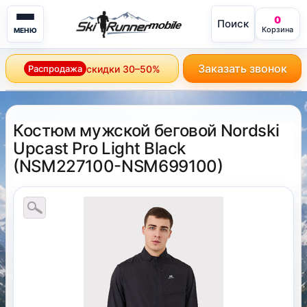
0
Поиск
mobile
Корзина
МЕНЮ
Заказать звонок
Распродажа
скидки 30–50%
Костюм мужской беговой Nordski
Upcast Pro Light Black
(
NSM227100-NSM699100
)