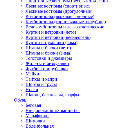
Спортивные костюмы (весна-лето-осень)
Лыжные костюмы (спортивные)
Лыжные костюмы (прогулочные)
Комбинезоны (лыжные гоночные)
Комбинезоны (горнолыжные, сноуборд)
Велокомбинезоны и лёгкоатлетические
Куртки и ветровки (лето)
Куртки и ветровки (весна/осень)
Куртки и пуховики (зима)
Штаны и брюки (лето)
Штаны и брюки (зима)
Толстовки и джемперы
Жилеты и безрукавки
Футболки и рубашки
Майки
Тайтсы и капри
Шорты и трусы
Носки
Шапки, балаклавы, шарфы
Обувь
Беговая
Внедорожники/Зимний бег
Марафонки
Шиповки
Волейбольная