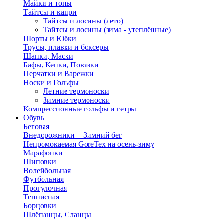
Майки и топы
Тайтсы и капри
Тайтсы и лосины (лето)
Тайтсы и лосины (зима - утеплённые)
Шорты и Юбки
Трусы, плавки и боксеры
Шапки, Маски
Бафы, Кепки, Повязки
Перчатки и Варежки
Носки и Гольфы
Летние термоноски
Зимние термоноски
Компрессионные гольфы и гетры
Обувь
Беговая
Внедорожники + Зимний бег
Непромокаемая GoreTex на осень-зиму
Марафонки
Шиповки
Волейбольная
Футбольная
Прогулочная
Теннисная
Борцовки
Шлёпанцы, Сланцы