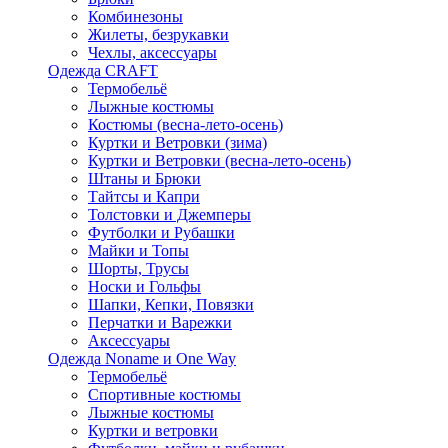
Комбинезоны
Жилеты, безрукавки
Чехлы, аксессуары
Одежда CRAFT
Термобельё
Лыжные костюмы
Костюмы (весна-лето-осень)
Куртки и Ветровки (зима)
Куртки и Ветровки (весна-лето-осень)
Штаны и Брюки
Тайтсы и Капри
Толстовки и Джемперы
Футболки и Рубашки
Майки и Топы
Шорты, Трусы
Носки и Гольфы
Шапки, Кепки, Повязки
Перчатки и Варежки
Аксессуары
Одежда Noname и One Way
Термобельё
Спортивные костюмы
Лыжные костюмы
Куртки и ветровки