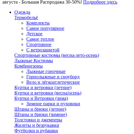
августа - Большая Распродажа 30-50%!
Подробнее здесь
Одежда
Термобельё
Комплекты
Самое популярное
Детское
Самое теплое
Спортивное
С ветрозащитой
Спортивные костюмы (весна-лето-осень)
Лыжные Костюмы
Комбинезоны
Лыжные гоночные
Горнолыжные и сноуборд
Вело и лёгкоатлетические
Куртки и ветровки (летние)
Куртки и ветровки (весна/осень)
Куртки и Ветровки (зима)
Зимние парки и пуховики
Штаны и брюки (летние)
Штаны и брюки (зимние)
Толстовки и джемперы
Жилеты и безрукавки
Футболки и рубашки