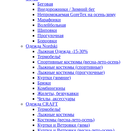
Беговая
Внедорожники / Зимний бег
Непромокаемая GoreTex на осень-зиму
Марафонки
Волейбольная
Шиповки
Прогулочная
Борцовки
Одежда Nordski
Лыжная Одежда -15-30%
Термобельё
Спортивные костюмы (весна-лето-осень)
Лыжные костюмы (спортивные)
Лыжные костюмы (прогулочные)
Куртки (зимние)
Брюки
Комбинезоны
Жилеты, безрукавки
Чехлы, аксессуары
Одежда CRAFT
Термобельё
Лыжные костюмы
Костюмы (весна-лето-осень)
Куртки и Ветровки (зима)
Куртки и Ветровки (весна-лето-осень)