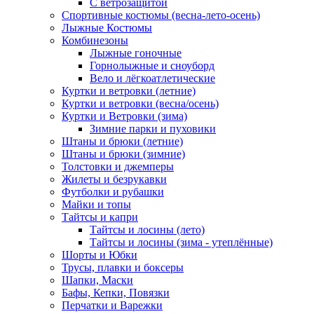
С ветрозащитой
Спортивные костюмы (весна-лето-осень)
Лыжные Костюмы
Комбинезоны
Лыжные гоночные
Горнолыжные и сноуборд
Вело и лёгкоатлетические
Куртки и ветровки (летние)
Куртки и ветровки (весна/осень)
Куртки и Ветровки (зима)
Зимние парки и пуховики
Штаны и брюки (летние)
Штаны и брюки (зимние)
Толстовки и джемперы
Жилеты и безрукавки
Футболки и рубашки
Майки и топы
Тайтсы и капри
Тайтсы и лосины (лето)
Тайтсы и лосины (зима - утеплённые)
Шорты и Юбки
Трусы, плавки и боксеры
Шапки, Маски
Бафы, Кепки, Повязки
Перчатки и Варежки