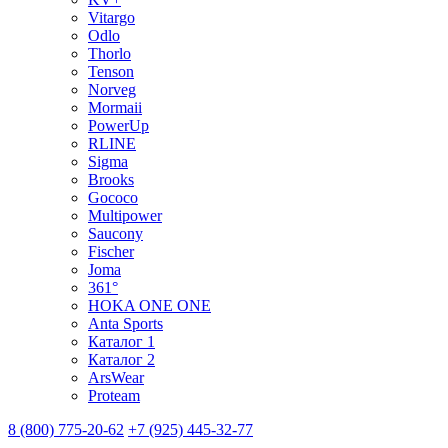
Vitargo
Odlo
Thorlo
Tenson
Norveg
Mormaii
PowerUp
RLINE
Sigma
Brooks
Gococo
Multipower
Saucony
Fischer
Joma
361°
HOKA ONE ONE
Anta Sports
Каталог 1
Каталог 2
ArsWear
Proteam
8 (800) 775-20-62
+7 (925) 445-32-77