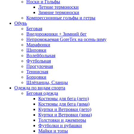
Носки и Гольфы
Летние термоноски
Зимние термоноски
Компрессионные гольфы и гетры
Обувь
Беговая
Внедорожники + Зимний бег
Непромокаемая GoreTex на осень-зиму
Марафонки
Шиповки
Волейбольная
Футбольная
Прогулочная
Теннисная
Борцовки
Шлёпанцы, Сланцы
Одежда по видам спорта
Беговая одежда
Костюмы для бега (лето)
Костюмы для бега (зима)
Куртки и Ветровки (лето)
Куртки и Ветровки (зима)
Толстовки и джемперы
Футболки и рубашки
Майки и топы