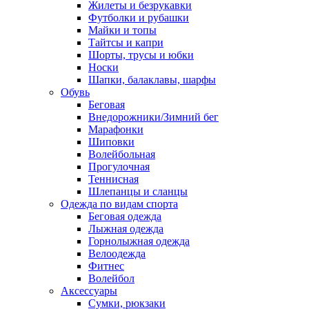
Жилеты и безрукавки
Футболки и рубашки
Майки и топы
Тайтсы и капри
Шорты, трусы и юбки
Носки
Шапки, балаклавы, шарфы
Обувь
Беговая
Внедорожники/Зимний бег
Марафонки
Шиповки
Волейбольная
Прогулочная
Теннисная
Шлепанцы и сланцы
Одежда по видам спорта
Беговая одежда
Лыжная одежда
Горнолыжная одежда
Велоодежда
Фитнес
Волейбол
Аксессуары
Сумки, рюкзаки