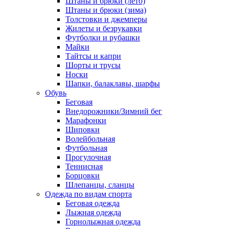
Штаны и брюки (лето)
Штаны и брюки (зима)
Толстовки и джемперы
Жилеты и безрукавки
Футболки и рубашки
Майки
Тайтсы и капри
Шорты и трусы
Носки
Шапки, балаклавы, шарфы
Обувь
Беговая
Внедорожники/Зимний бег
Марафонки
Шиповки
Волейбольная
Футбольная
Прогулочная
Теннисная
Борцовки
Шлепанцы, сланцы
Одежда по видам спорта
Беговая одежда
Лыжная одежда
Горнолыжная одежда