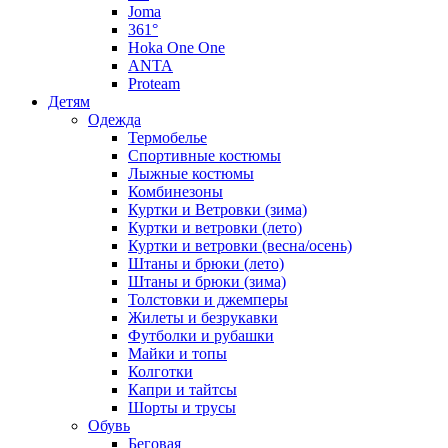
Joma
361°
Hoka One One
ANTA
Proteam
Детям
Одежда
Термобелье
Спортивные костюмы
Лыжные костюмы
Комбинезоны
Куртки и Ветровки (зима)
Куртки и ветровки (лето)
Куртки и ветровки (весна/осень)
Штаны и брюки (лето)
Штаны и брюки (зима)
Толстовки и джемперы
Жилеты и безрукавки
Футболки и рубашки
Майки и топы
Колготки
Капри и тайтсы
Шорты и трусы
Обувь
Беговая