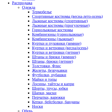
Распродажа
Одежда
Термобелье
Спортивные костюмы (весна-лето-осень)
Лыжные костюмы (спортивные)
Лыжные костюмы (прогулочные)
Горнолыжные костюмы
Комбинезоны (горнолыжные)
Комбинезоны (лыжные)
Куртки и пуховики (зимние)
Куртки и ветровки (весна/осень)
Куртки и ветровки (летние)
Штаны и брюки (зимние)
Штаны, брюки (летние)
Толстовки, Флис
Жилеты, безрукавки
Футболки, рубашки
Майки и топы
Лосины, тайтсы и капри
Шорты, трусы, юбки
Шапки, маски
Перчатки, варежки
Кепки, бейсболки, банданы
Носки
Обувь