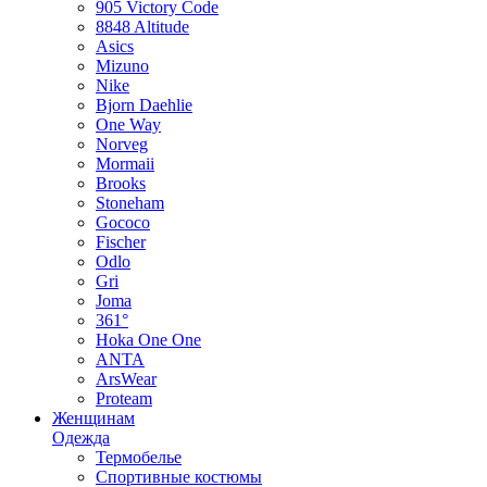
905 Victory Code
8848 Altitude
Asics
Mizuno
Nike
Bjorn Daehlie
One Way
Norveg
Mormaii
Brooks
Stoneham
Gococo
Fischer
Odlo
Gri
Joma
361°
Hoka One One
ANTA
ArsWear
Proteam
Женщинам
Одежда
Термобелье
Спортивные костюмы