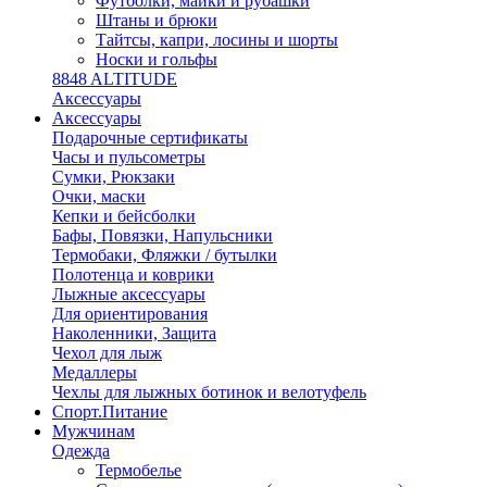
Футболки, майки и рубашки
Штаны и брюки
Тайтсы, капри, лосины и шорты
Носки и гольфы
8848 ALTITUDE
Аксессуары
Аксессуары
Подарочные сертификаты
Часы и пульсометры
Сумки, Рюкзаки
Очки, маски
Кепки и бейсболки
Бафы, Повязки, Напульсники
Термобаки, Фляжки / бутылки
Полотенца и коврики
Лыжные аксессуары
Для ориентирования
Наколенники, Защита
Чехол для лыж
Медаллеры
Чехлы для лыжных ботинок и велотуфель
Спорт.Питание
Мужчинам
Одежда
Термобелье