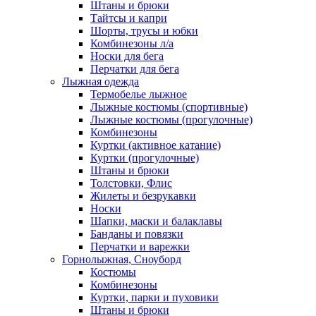
Штаны и брюки
Тайтсы и капри
Шорты, трусы и юбки
Комбинезоны л/а
Носки для бега
Перчатки для бега
Лыжная одежда
Термобелье лыжное
Лыжные костюмы (спортивные)
Лыжные костюмы (прогулочные)
Комбинезоны
Куртки (активное катание)
Куртки (прогулочные)
Штаны и брюки
Толстовки, Флис
Жилеты и безрукавки
Носки
Шапки, маски и балаклавы
Банданы и повязки
Перчатки и варежки
Горнолыжная, Сноуборд
Костюмы
Комбинезоны
Куртки, парки и пуховики
Штаны и брюки