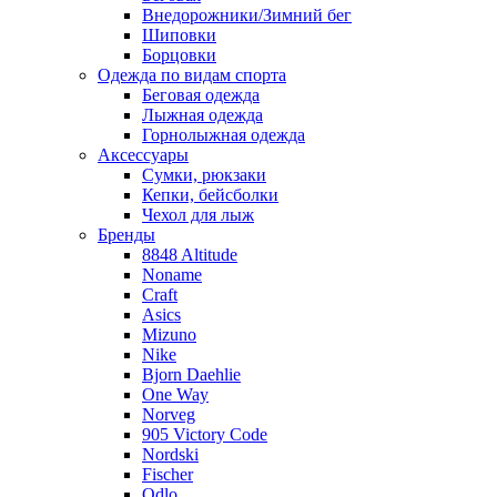
Внедорожники/Зимний бег
Шиповки
Борцовки
Одежда по видам спорта
Беговая одежда
Лыжная одежда
Горнолыжная одежда
Аксессуары
Сумки, рюкзаки
Кепки, бейсболки
Чехол для лыж
Бренды
8848 Altitude
Noname
Craft
Asics
Mizuno
Nike
Bjorn Daehlie
One Way
Norveg
905 Victory Code
Nordski
Fischer
Odlo