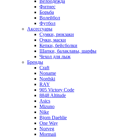
Велоодежда
Фитнес
Борьба
Волейбол
Футбол
Аксессуары
Сумки, рюкзаки
Очки, маски
Кепки, бейсболки
Шапки, балаклавы, шарфы
Чехол для лыж
Бренды
Craft
Noname
Nordski
RAY
905 Victory Code
8848 Altitude
Asics
Mizuno
Nike
Bjorn Daehlie
One Way
Norveg
Mormaii