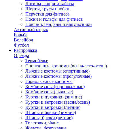
Лосины, капри и тайтсы
Шорты, трусы и юбки
Перчатки для фитнеса
Носки и гольфы для фитнеса
Повязки, банданы и напульсники
Активный отдых
Борьба
Волейбол
Футбол
Распродажа
Одежда
Термобелье
Спортивные костюмы (весна-лето-осень)
Лыжные костюмы (спортивные)
Лыжные костюмы (прогулочные)
Горнолыжные костюмы
Комбинезоны (горнолыжные)
Комбинезоны (лыжные)
Куртки и пуховики (зимние)
Куртки и ветровки (весна/осень)
Куртки и ветровки (летние)
Штаны и брюки (зимние)
Штаны, брюки (летние)
Толстовки, Флис
Жилеты, безрукавки