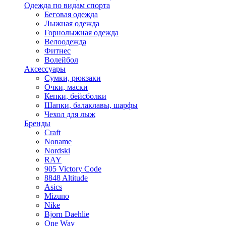
Одежда по видам спорта
Беговая одежда
Лыжная одежда
Горнолыжная одежда
Велоодежда
Фитнес
Волейбол
Аксессуары
Сумки, рюкзаки
Очки, маски
Кепки, бейсболки
Шапки, балаклавы, шарфы
Чехол для лыж
Бренды
Craft
Noname
Nordski
RAY
905 Victory Code
8848 Altitude
Asics
Mizuno
Nike
Bjorn Daehlie
One Way