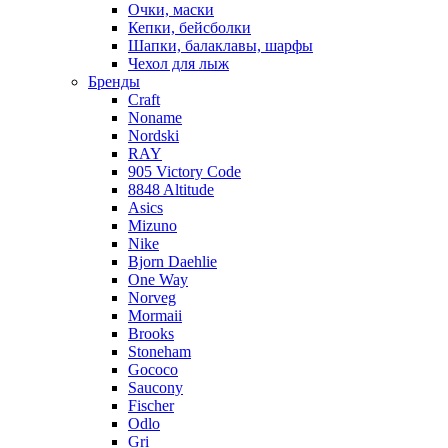
Очки, маски
Кепки, бейсболки
Шапки, балаклавы, шарфы
Чехол для лыж
Бренды
Craft
Noname
Nordski
RAY
905 Victory Code
8848 Altitude
Asics
Mizuno
Nike
Bjorn Daehlie
One Way
Norveg
Mormaii
Brooks
Stoneham
Gococo
Saucony
Fischer
Odlo
Gri