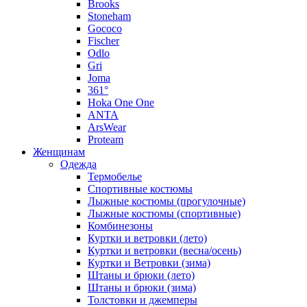
Brooks
Stoneham
Gococo
Fischer
Odlo
Gri
Joma
361°
Hoka One One
ANTA
ArsWear
Proteam
Женщинам
Одежда
Термобелье
Спортивные костюмы
Лыжные костюмы (прогулочные)
Лыжные костюмы (спортивные)
Комбинезоны
Куртки и ветровки (лето)
Куртки и ветровки (весна/осень)
Куртки и Ветровки (зима)
Штаны и брюки (лето)
Штаны и брюки (зима)
Толстовки и джемперы