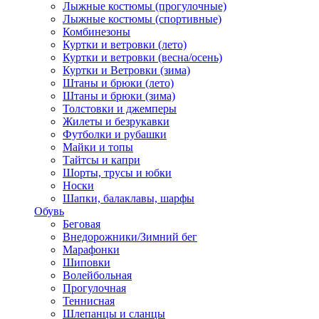
Лыжные костюмы (прогулочные)
Лыжные костюмы (спортивные)
Комбинезоны
Куртки и ветровки (лето)
Куртки и ветровки (весна/осень)
Куртки и Ветровки (зима)
Штаны и брюки (лето)
Штаны и брюки (зима)
Толстовки и джемперы
Жилеты и безрукавки
Футболки и рубашки
Майки и топы
Тайтсы и капри
Шорты, трусы и юбки
Носки
Шапки, балаклавы, шарфы
Обувь
Беговая
Внедорожники/Зимний бег
Марафонки
Шиповки
Волейбольная
Прогулочная
Теннисная
Шлепанцы и сланцы