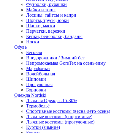
Футболки, рубашки
Майки и топы
Лосины, тайтсы и капри
Шорты, трусы, юбки
Шапки, маски
Перчатки, варежки
Кепки, бейсболки, банданы
Носки
Обувь
Беговая
Внедорожники / Зимний бег
Непромокаемая GoreTex на осень-зиму
Марафонки
Волейбольная
Шиповки
Прогулочная
Борцовки
Одежда Nordski
Лыжная Одежда -15-30%
Термобельё
Спортивные костюмы (весна-лето-осень)
Лыжные костюмы (спортивные)
Лыжные костюмы (прогулочные)
Куртки (зимние)
Брюки