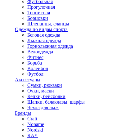
Футбольная
Прогулочная
Теннисная
Борцовки
Шлепанцы, сланцы
Одежда по видам спорта
Беговая одежда
Лыжная одежда
Горнолыжная одежда
Велоодежда
Фитнес
Борьба
Волейбол
Футбол
Аксессуары
Сумки, рюкзаки
Очки, маски
Кепки, бейсболки
Шапки, балаклавы, шарфы
Чехол для лыж
Бренды
Craft
Noname
Nordski
RAY