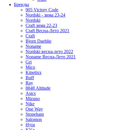
Бренды
905 Victory Code
Nordski - зима 23-24
Nordski
Craft зима 22-23
Craft Весна-Лето 2021
Craft
Bjorn Daehlie
Noname
Nordski весна-лето 2022
Noname Весна-Лето 2021
Gri
Mico
Kinetixx
Buff
Ray
8848 Altitude
Asics
Mizuno
Nike
One Way
Stoneham
Salomon
Hyra
KV+