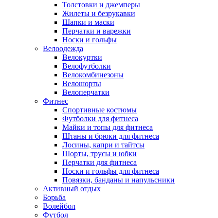
Толстовки и джемперы
Жилеты и безрукавки
Шапки и маски
Перчатки и варежки
Носки и гольфы
Велоодежда
Велокуртки
Велофутболки
Велокомбинезоны
Велошорты
Велоперчатки
Фитнес
Спортивные костюмы
Футболки для фитнеса
Майки и топы для фитнеса
Штаны и брюки для фитнеса
Лосины, капри и тайтсы
Шорты, трусы и юбки
Перчатки для фитнеса
Носки и гольфы для фитнеса
Повязки, банданы и напульсники
Активный отдых
Борьба
Волейбол
Футбол