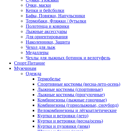
Очки, маски
Кепки и бейсболки
Бафы, Повязки, Напульсники
Термобаки, Фляжки / бутылки
Полотенца и коврики
Лыжные аксессуары
Для ориентирования
Наколенники, Защита
Чехол для лыж
Медаллеры
Чехлы для лыжных ботинок и велотуфель
Спорт.Питание
Мужчинам
Одежда
Термобелье
Спортивные костюмы (весна-лето-осень)
Лыжные костюмы (спортивные)
Лыжные костюмы (прогулочные)
Комбинезоны (лыжные гоночные)
Комбинезоны (горнолыжные, сноуборд)
Велокомбинезоны и лёгкоатлетические
Куртки и ветровки (лето)
Куртки и ветровки (весна/осень)
Куртки и пуховики (зима)