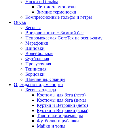
Носки и Гольфы
Летние термоноски
Зимние термоноски
Компрессионные гольфы и гетры
Обувь
Беговая
Внедорожники + Зимний бег
Непромокаемая GoreTex на осень-зиму
Марафонки
Шиповки
Волейбольная
Футбольная
Прогулочная
Теннисная
Борцовки
Шлёпанцы, Сланцы
Одежда по видам спорта
Беговая одежда
Костюмы для бега (лето)
Костюмы для бега (зима)
Куртки и Ветровки (лето)
Куртки и Ветровки (зима)
Толстовки и джемперы
Футболки и рубашки
Майки и топы