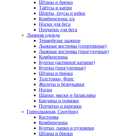
Штаны и брюки
Тайтсы и капри
Шорты, трусы и юбки
Комбинезоны л/а
Носки для бега
Перчатки для бега
Лыжная одежда
Термобелье лыжное
Лыжные костюмы (спортивные)
Лыжные костюмы (прогулочные)
Комбинезоны
Куртки (активное катание)
Куртки (прогулочные)
Штаны и брюки
Толстовки, Флис
Жилеты и безрукавки
Носки
Шапки, маски и балаклавы
Банданы и повязки
Перчатки и варежки
Горнолыжная, Сноуборд
Костюмы
Комбинезоны
Куртки, парки и пуховики
Штаны и брюки