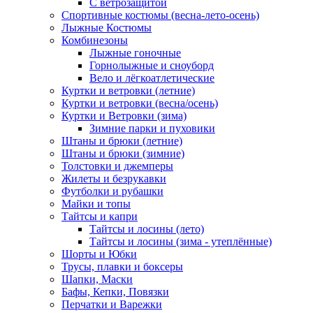
С ветрозащитой
Спортивные костюмы (весна-лето-осень)
Лыжные Костюмы
Комбинезоны
Лыжные гоночные
Горнолыжные и сноуборд
Вело и лёгкоатлетические
Куртки и ветровки (летние)
Куртки и ветровки (весна/осень)
Куртки и Ветровки (зима)
Зимние парки и пуховики
Штаны и брюки (летние)
Штаны и брюки (зимние)
Толстовки и джемперы
Жилеты и безрукавки
Футболки и рубашки
Майки и топы
Тайтсы и капри
Тайтсы и лосины (лето)
Тайтсы и лосины (зима - утеплённые)
Шорты и Юбки
Трусы, плавки и боксеры
Шапки, Маски
Бафы, Кепки, Повязки
Перчатки и Варежки