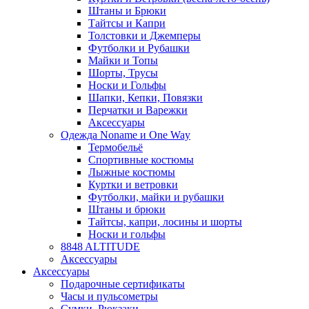
Штаны и Брюки
Тайтсы и Капри
Толстовки и Джемперы
Футболки и Рубашки
Майки и Топы
Шорты, Трусы
Носки и Гольфы
Шапки, Кепки, Повязки
Перчатки и Варежки
Аксессуары
Одежда Noname и One Way
Термобельё
Спортивные костюмы
Лыжные костюмы
Куртки и ветровки
Футболки, майки и рубашки
Штаны и брюки
Тайтсы, капри, лосины и шорты
Носки и гольфы
8848 ALTITUDE
Аксессуары
Аксессуары
Подарочные сертификаты
Часы и пульсометры
Сумки, Рюкзаки