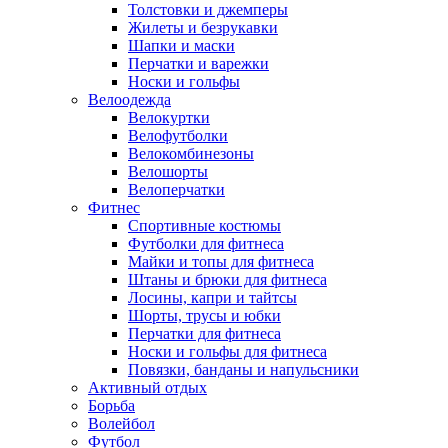
Толстовки и джемперы
Жилеты и безрукавки
Шапки и маски
Перчатки и варежки
Носки и гольфы
Велоодежда
Велокуртки
Велофутболки
Велокомбинезоны
Велошорты
Велоперчатки
Фитнес
Спортивные костюмы
Футболки для фитнеса
Майки и топы для фитнеса
Штаны и брюки для фитнеса
Лосины, капри и тайтсы
Шорты, трусы и юбки
Перчатки для фитнеса
Носки и гольфы для фитнеса
Повязки, банданы и напульсники
Активный отдых
Борьба
Волейбол
Футбол