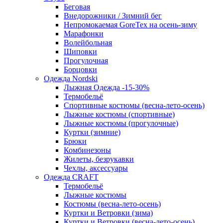
Беговая
Внедорожники / Зимний бег
Непромокаемая GoreTex на осень-зиму
Марафонки
Волейбольная
Шиповки
Прогулочная
Борцовки
Одежда Nordski
Лыжная Одежда -15-30%
Термобельё
Спортивные костюмы (весна-лето-осень)
Лыжные костюмы (спортивные)
Лыжные костюмы (прогулочные)
Куртки (зимние)
Брюки
Комбинезоны
Жилеты, безрукавки
Чехлы, аксессуары
Одежда CRAFT
Термобельё
Лыжные костюмы
Костюмы (весна-лето-осень)
Куртки и Ветровки (зима)
Куртки и Ветровки (весна-лето-осень)