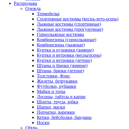
Распродажа
Одежда
Термобелье
Спортивные костюмы (весна-лето-осень)
Лыжные костюмы (спортивные)
Лыжные костюмы (прогулочные)
Горнолыжные костюмы
Комбинезоны (горнолыжные)
Комбинезоны (лыжные)
Куртки и пуховики (зимние)
Куртки и ветровки (весна/осень)
Куртки и ветровки (летние)
Штаны и брюки (зимние)
Штаны, брюки (летние)
Толстовки, Флис
Жилеты, безрукавки
Футболки, рубашки
Майки и топы
Лосины, тайтсы и капри
Шорты, трусы, юбки
Шапки, маски
Перчатки, варежки
Кепки, бейсболки, банданы
Носки
Обувь