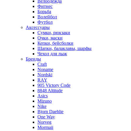
Велоодежда
Фитнес
Борьба
Волейбол
Футбол
Аксессуары
Сумки, рюкзаки
Очки, маски
Кепки, бейсболки
Шапки, балаклавы, шарфы
Чехол для лыж
Бренды
Craft
Noname
Nordski
RAY
905 Victory Code
8848 Altitude
Asics
Mizuno
Nike
Bjorn Daehlie
One Way
Norveg
Mormaii