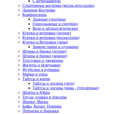
С ветрозащитой
Спортивные костюмы (весна-лето-осень)
Лыжные Костюмы
Комбинезоны
Лыжные гоночные
Горнолыжные и сноуборд
Вело и лёгкоатлетические
Куртки и ветровки (летние)
Куртки и ветровки (весна/осень)
Куртки и Ветровки (зима)
Зимние парки и пуховики
Штаны и брюки (летние)
Штаны и брюки (зимние)
Толстовки и джемперы
Жилеты и безрукавки
Футболки и рубашки
Майки и топы
Тайтсы и капри
Тайтсы и лосины (лето)
Тайтсы и лосины (зима - утеплённые)
Шорты и Юбки
Трусы, плавки и боксеры
Шапки, Маски
Бафы, Кепки, Повязки
Перчатки и Варежки