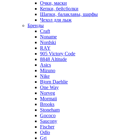
Очки, маски
Кепки, бейсболки
Шапки, балаклавы, шарфы
Чехол для лыж
Бренды
Craft
Noname
Nordski
RAY
905 Victory Code
8848 Altitude
Asics
Mizuno
Nike
Bjorn Daehlie
One Way
Norveg
Mormaii
Brooks
Stoneham
Gococo
Saucony
Fischer
Odlo
Gri