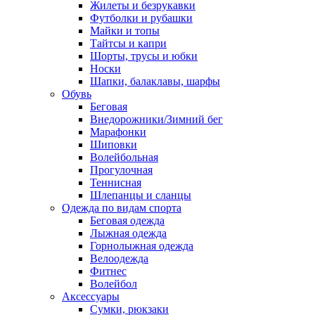
Жилеты и безрукавки
Футболки и рубашки
Майки и топы
Тайтсы и капри
Шорты, трусы и юбки
Носки
Шапки, балаклавы, шарфы
Обувь
Беговая
Внедорожники/Зимний бег
Марафонки
Шиповки
Волейбольная
Прогулочная
Теннисная
Шлепанцы и сланцы
Одежда по видам спорта
Беговая одежда
Лыжная одежда
Горнолыжная одежда
Велоодежда
Фитнес
Волейбол
Аксессуары
Сумки, рюкзаки