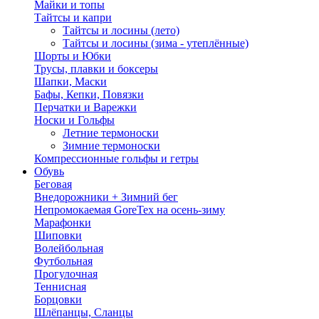
Майки и топы
Тайтсы и капри
Тайтсы и лосины (лето)
Тайтсы и лосины (зима - утеплённые)
Шорты и Юбки
Трусы, плавки и боксеры
Шапки, Маски
Бафы, Кепки, Повязки
Перчатки и Варежки
Носки и Гольфы
Летние термоноски
Зимние термоноски
Компрессионные гольфы и гетры
Обувь
Беговая
Внедорожники + Зимний бег
Непромокаемая GoreTex на осень-зиму
Марафонки
Шиповки
Волейбольная
Футбольная
Прогулочная
Теннисная
Борцовки
Шлёпанцы, Сланцы