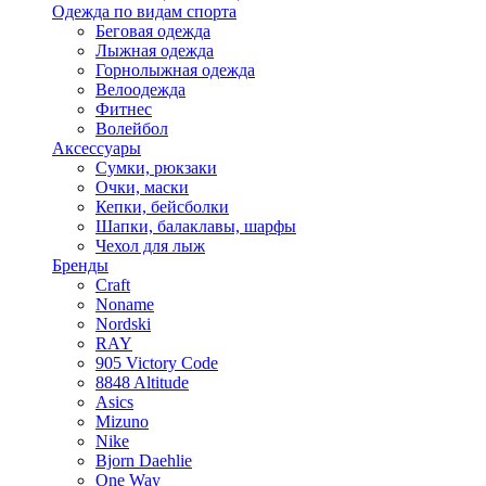
Одежда по видам спорта
Беговая одежда
Лыжная одежда
Горнолыжная одежда
Велоодежда
Фитнес
Волейбол
Аксессуары
Сумки, рюкзаки
Очки, маски
Кепки, бейсболки
Шапки, балаклавы, шарфы
Чехол для лыж
Бренды
Craft
Noname
Nordski
RAY
905 Victory Code
8848 Altitude
Asics
Mizuno
Nike
Bjorn Daehlie
One Way