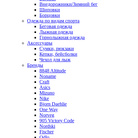
Внедорожники/Зимний бег
Шиповки
Борцовки
Одежда по видам спорта
Беговая одежда
Лыжная одежда
Горнолыжная одежда
Аксессуары
Сумки, рюкзаки
Кепки, бейсболки
Чехол для лыж
Бренды
8848 Altitude
Noname
Craft
Asics
Mizuno
Nike
Bjorn Daehlie
One Way
Norveg
905 Victory Code
Nordski
Fischer
Odlo