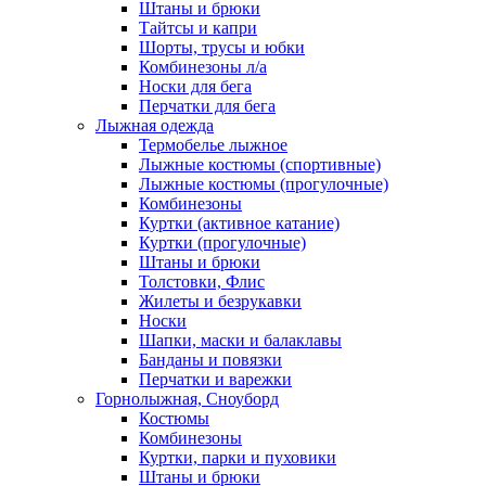
Штаны и брюки
Тайтсы и капри
Шорты, трусы и юбки
Комбинезоны л/а
Носки для бега
Перчатки для бега
Лыжная одежда
Термобелье лыжное
Лыжные костюмы (спортивные)
Лыжные костюмы (прогулочные)
Комбинезоны
Куртки (активное катание)
Куртки (прогулочные)
Штаны и брюки
Толстовки, Флис
Жилеты и безрукавки
Носки
Шапки, маски и балаклавы
Банданы и повязки
Перчатки и варежки
Горнолыжная, Сноуборд
Костюмы
Комбинезоны
Куртки, парки и пуховики
Штаны и брюки