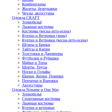
Комбинезоны
Жилеты, безрукавки
Чехлы, аксессуары
Одежда CRAFT
Термобельё
Лыжные костюмы
Костюмы (весна-лето-осень)
Куртки и Ветровки (зима)
Куртки и Ветровки (весна-лето-осень)
Штаны и Брюки
Тайтсы и Капри
Толстовки и Джемперы
Футболки и Рубашки
Майки и Топы
Шорты, Трусы
Носки и Гольфы
Шапки, Кепки, Повязки
Перчатки и Варежки
Аксессуары
Одежда Noname и One Way
Термобельё
Спортивные костюмы
Лыжные костюмы
Куртки и ветровки