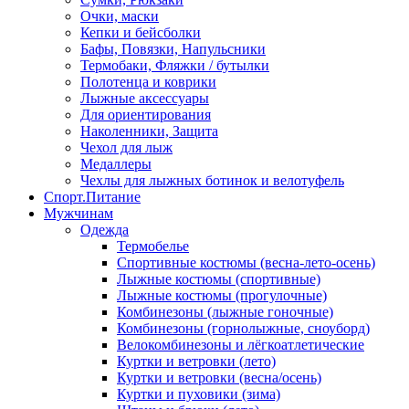
Очки, маски
Кепки и бейсболки
Бафы, Повязки, Напульсники
Термобаки, Фляжки / бутылки
Полотенца и коврики
Лыжные аксессуары
Для ориентирования
Наколенники, Защита
Чехол для лыж
Медаллеры
Чехлы для лыжных ботинок и велотуфель
Спорт.Питание
Мужчинам
Одежда
Термобелье
Спортивные костюмы (весна-лето-осень)
Лыжные костюмы (спортивные)
Лыжные костюмы (прогулочные)
Комбинезоны (лыжные гоночные)
Комбинезоны (горнолыжные, сноуборд)
Велокомбинезоны и лёгкоатлетические
Куртки и ветровки (лето)
Куртки и ветровки (весна/осень)
Куртки и пуховики (зима)