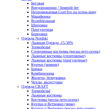
Беговая
Внедорожники / Зимний бег
Непромокаемая GoreTex на осень-зиму
Марафонки
Волейбольная
Шиповки
Прогулочная
Борцовки
Одежда Nordski
Лыжная Одежда -15-30%
Термобельё
Спортивные костюмы (весна-лето-осень)
Лыжные костюмы (спортивные)
Лыжные костюмы (прогулочные)
Куртки (зимние)
Брюки
Комбинезоны
Жилеты, безрукавки
Чехлы, аксессуары
Одежда CRAFT
Термобельё
Лыжные костюмы
Костюмы (весна-лето-осень)
Куртки и Ветровки (зима)
Куртки и Ветровки (весна-лето-осень)