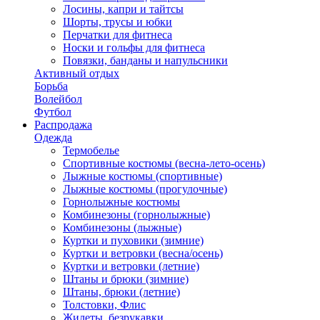
Лосины, капри и тайтсы
Шорты, трусы и юбки
Перчатки для фитнеса
Носки и гольфы для фитнеса
Повязки, банданы и напульсники
Активный отдых
Борьба
Волейбол
Футбол
Распродажа
Одежда
Термобелье
Спортивные костюмы (весна-лето-осень)
Лыжные костюмы (спортивные)
Лыжные костюмы (прогулочные)
Горнолыжные костюмы
Комбинезоны (горнолыжные)
Комбинезоны (лыжные)
Куртки и пуховики (зимние)
Куртки и ветровки (весна/осень)
Куртки и ветровки (летние)
Штаны и брюки (зимние)
Штаны, брюки (летние)
Толстовки, Флис
Жилеты, безрукавки