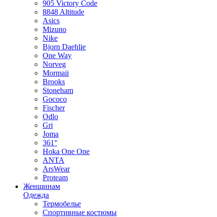
905 Victory Code
8848 Altitude
Asics
Mizuno
Nike
Bjorn Daehlie
One Way
Norveg
Mormaii
Brooks
Stoneham
Gococo
Fischer
Odlo
Gri
Joma
361°
Hoka One One
ANTA
ArsWear
Proteam
Женщинам
Одежда
Термобелье
Спортивные костюмы