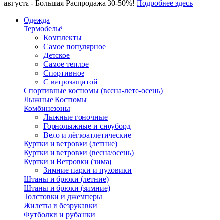
августа - Большая Распродажа 30-50%!
Подробнее здесь
Одежда
Термобельё
Комплекты
Самое популярное
Детское
Самое теплое
Спортивное
С ветрозащитой
Спортивные костюмы (весна-лето-осень)
Лыжные Костюмы
Комбинезоны
Лыжные гоночные
Горнолыжные и сноуборд
Вело и лёгкоатлетические
Куртки и ветровки (летние)
Куртки и ветровки (весна/осень)
Куртки и Ветровки (зима)
Зимние парки и пуховики
Штаны и брюки (летние)
Штаны и брюки (зимние)
Толстовки и джемперы
Жилеты и безрукавки
Футболки и рубашки