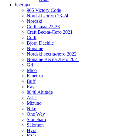
Бренды
905 Victory Code
Nordski - зима 23-24
Nordski
Craft зима 22-23
Craft Весна-Лето 2021
Craft
Bjorn Daehlie
Noname
Nordski весна-лето 2022
Noname Весна-Лето 2021
Gri
Mico
Kinetixx
Buff
Ray
8848 Altitude
Asics
Mizuno
Nike
One Way
Stoneham
Salomon
Hyra
KV+