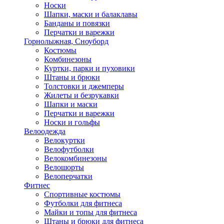
Носки
Шапки, маски и балаклавы
Банданы и повязки
Перчатки и варежки
Горнолыжная, Сноуборд
Костюмы
Комбинезоны
Куртки, парки и пуховики
Штаны и брюки
Толстовки и джемперы
Жилеты и безрукавки
Шапки и маски
Перчатки и варежки
Носки и гольфы
Велоодежда
Велокуртки
Велофутболки
Велокомбинезоны
Велошорты
Велоперчатки
Фитнес
Спортивные костюмы
Футболки для фитнеса
Майки и топы для фитнеса
Штаны и брюки для фитнеса