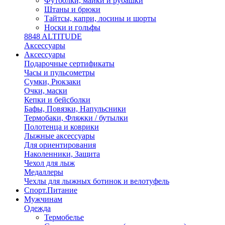
Футболки, майки и рубашки
Штаны и брюки
Тайтсы, капри, лосины и шорты
Носки и гольфы
8848 ALTITUDE
Аксессуары
Аксессуары
Подарочные сертификаты
Часы и пульсометры
Сумки, Рюкзаки
Очки, маски
Кепки и бейсболки
Бафы, Повязки, Напульсники
Термобаки, Фляжки / бутылки
Полотенца и коврики
Лыжные аксессуары
Для ориентирования
Наколенники, Защита
Чехол для лыж
Медаллеры
Чехлы для лыжных ботинок и велотуфель
Спорт.Питание
Мужчинам
Одежда
Термобелье