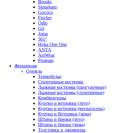
Brooks
Stoneham
Gococo
Fischer
Odlo
Gri
Joma
361°
Hoka One One
ANTA
ArsWear
Proteam
Женщинам
Одежда
Термобелье
Спортивные костюмы
Лыжные костюмы (прогулочные)
Лыжные костюмы (спортивные)
Комбинезоны
Куртки и ветровки (лето)
Куртки и ветровки (весна/осень)
Куртки и Ветровки (зима)
Штаны и брюки (лето)
Штаны и брюки (зима)
Толстовки и джемперы