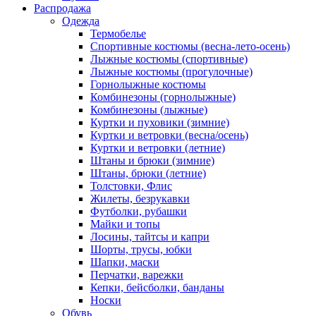
Распродажа
Одежда
Термобелье
Спортивные костюмы (весна-лето-осень)
Лыжные костюмы (спортивные)
Лыжные костюмы (прогулочные)
Горнолыжные костюмы
Комбинезоны (горнолыжные)
Комбинезоны (лыжные)
Куртки и пуховики (зимние)
Куртки и ветровки (весна/осень)
Куртки и ветровки (летние)
Штаны и брюки (зимние)
Штаны, брюки (летние)
Толстовки, Флис
Жилеты, безрукавки
Футболки, рубашки
Майки и топы
Лосины, тайтсы и капри
Шорты, трусы, юбки
Шапки, маски
Перчатки, варежки
Кепки, бейсболки, банданы
Носки
Обувь