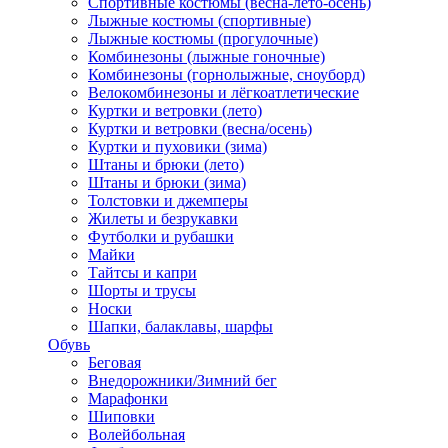
Спортивные костюмы (весна-лето-осень)
Лыжные костюмы (спортивные)
Лыжные костюмы (прогулочные)
Комбинезоны (лыжные гоночные)
Комбинезоны (горнолыжные, сноуборд)
Велокомбинезоны и лёгкоатлетические
Куртки и ветровки (лето)
Куртки и ветровки (весна/осень)
Куртки и пуховики (зима)
Штаны и брюки (лето)
Штаны и брюки (зима)
Толстовки и джемперы
Жилеты и безрукавки
Футболки и рубашки
Майки
Тайтсы и капри
Шорты и трусы
Носки
Шапки, балаклавы, шарфы
Обувь
Беговая
Внедорожники/Зимний бег
Марафонки
Шиповки
Волейбольная