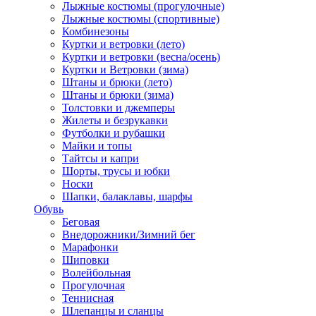
Лыжные костюмы (прогулочные)
Лыжные костюмы (спортивные)
Комбинезоны
Куртки и ветровки (лето)
Куртки и ветровки (весна/осень)
Куртки и Ветровки (зима)
Штаны и брюки (лето)
Штаны и брюки (зима)
Толстовки и джемперы
Жилеты и безрукавки
Футболки и рубашки
Майки и топы
Тайтсы и капри
Шорты, трусы и юбки
Носки
Шапки, балаклавы, шарфы
Обувь
Беговая
Внедорожники/Зимний бег
Марафонки
Шиповки
Волейбольная
Прогулочная
Теннисная
Шлепанцы и сланцы