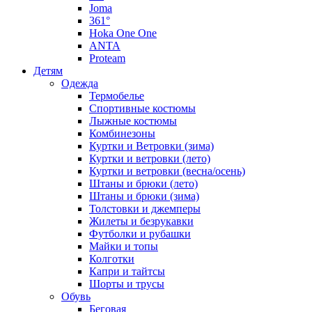
Joma
361°
Hoka One One
ANTA
Proteam
Детям
Одежда
Термобелье
Спортивные костюмы
Лыжные костюмы
Комбинезоны
Куртки и Ветровки (зима)
Куртки и ветровки (лето)
Куртки и ветровки (весна/осень)
Штаны и брюки (лето)
Штаны и брюки (зима)
Толстовки и джемперы
Жилеты и безрукавки
Футболки и рубашки
Майки и топы
Колготки
Капри и тайтсы
Шорты и трусы
Обувь
Беговая