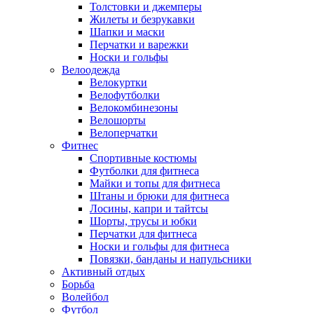
Толстовки и джемперы
Жилеты и безрукавки
Шапки и маски
Перчатки и варежки
Носки и гольфы
Велоодежда
Велокуртки
Велофутболки
Велокомбинезоны
Велошорты
Велоперчатки
Фитнес
Спортивные костюмы
Футболки для фитнеса
Майки и топы для фитнеса
Штаны и брюки для фитнеса
Лосины, капри и тайтсы
Шорты, трусы и юбки
Перчатки для фитнеса
Носки и гольфы для фитнеса
Повязки, банданы и напульсники
Активный отдых
Борьба
Волейбол
Футбол