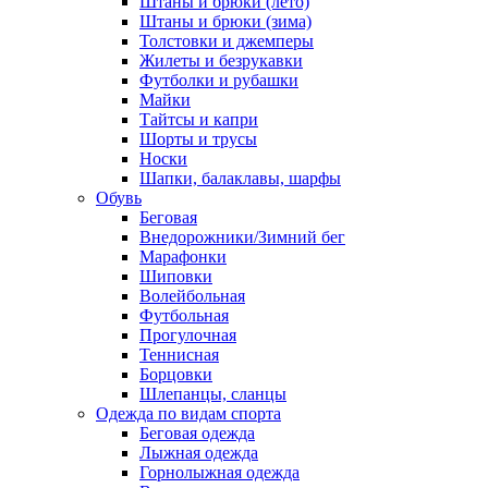
Штаны и брюки (лето)
Штаны и брюки (зима)
Толстовки и джемперы
Жилеты и безрукавки
Футболки и рубашки
Майки
Тайтсы и капри
Шорты и трусы
Носки
Шапки, балаклавы, шарфы
Обувь
Беговая
Внедорожники/Зимний бег
Марафонки
Шиповки
Волейбольная
Футбольная
Прогулочная
Теннисная
Борцовки
Шлепанцы, сланцы
Одежда по видам спорта
Беговая одежда
Лыжная одежда
Горнолыжная одежда