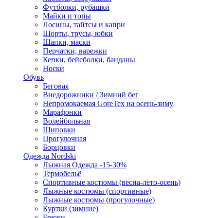
Футболки, рубашки
Майки и топы
Лосины, тайтсы и капри
Шорты, трусы, юбки
Шапки, маски
Перчатки, варежки
Кепки, бейсболки, банданы
Носки
Обувь
Беговая
Внедорожники / Зимний бег
Непромокаемая GoreTex на осень-зиму
Марафонки
Волейбольная
Шиповки
Прогулочная
Борцовки
Одежда Nordski
Лыжная Одежда -15-30%
Термобельё
Спортивные костюмы (весна-лето-осень)
Лыжные костюмы (спортивные)
Лыжные костюмы (прогулочные)
Куртки (зимние)
Брюки