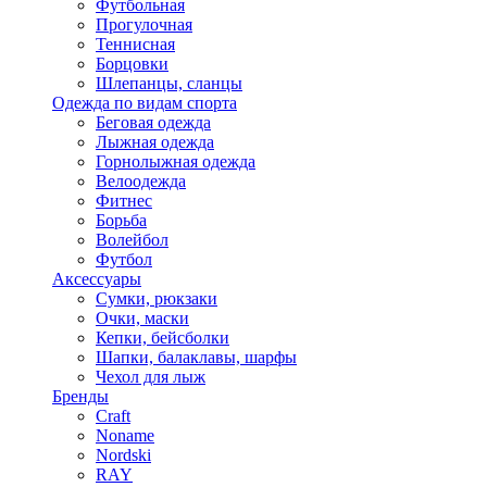
Футбольная
Прогулочная
Теннисная
Борцовки
Шлепанцы, сланцы
Одежда по видам спорта
Беговая одежда
Лыжная одежда
Горнолыжная одежда
Велоодежда
Фитнес
Борьба
Волейбол
Футбол
Аксессуары
Сумки, рюкзаки
Очки, маски
Кепки, бейсболки
Шапки, балаклавы, шарфы
Чехол для лыж
Бренды
Craft
Noname
Nordski
RAY