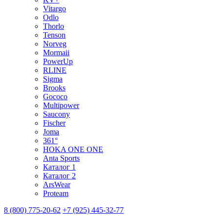
Vitargo
Odlo
Thorlo
Tenson
Norveg
Mormaii
PowerUp
RLINE
Sigma
Brooks
Gococo
Multipower
Saucony
Fischer
Joma
361°
HOKA ONE ONE
Anta Sports
Каталог 1
Каталог 2
ArsWear
Proteam
8 (800) 775-20-62
+7 (925) 445-32-77