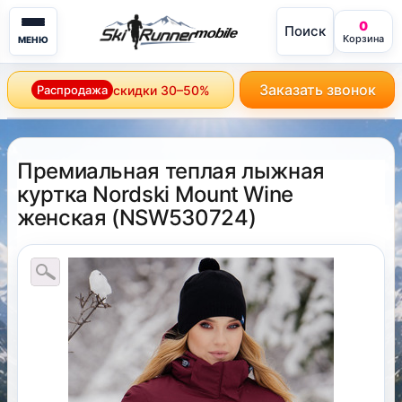
0
Поиск
mobile
Корзина
МЕНЮ
Заказать звонок
Распродажа
скидки 30–50%
Премиальная теплая лыжная
куртка Nordski Mount Wine
женская
(
NSW530724
)