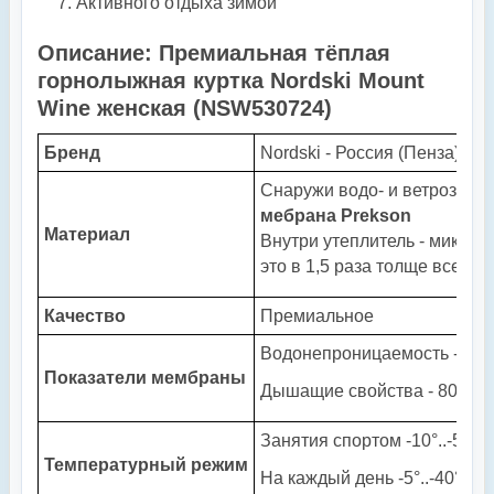
Активного отдыха зимой
Описание: Премиальная тёплая
горнолыжная куртка Nordski Mount
Wine женская (NSW530724)
Бренд
Nordski - Россия (Пенза)
Снаружи водо- и ветрозащ
мебрана
Prekson
Материал
Внутри утеплитель - микров
это в 1,5 раза толще всех о
Качество
Премиальное
Водонепроницаемость - 8 0
Показатели мембраны
Дышащие свойства - 8000 гр
Занятия спортом -10°..-50°С
Температурный режим
На каждый день -5°..-40°С