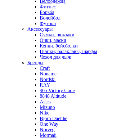
Велоодежда
Фитнес
Борьба
Волейбол
Футбол
Аксессуары
Сумки, рюкзаки
Очки, маски
Кепки, бейсболки
Шапки, балаклавы, шарфы
Чехол для лыж
Бренды
Craft
Noname
Nordski
RAY
905 Victory Code
8848 Altitude
Asics
Mizuno
Nike
Bjorn Daehlie
One Way
Norveg
Mormaii