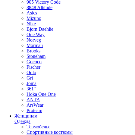
905 Victory Code
8848 Altitude
Asics
Mizuno
Nike
Bjorn Daehlie
One Way
Norveg
Mormaii
Brooks
Stoneham
Gococo
Fischer
Odlo
Gri
Joma
361°
Hoka One One
ANTA
ArsWear
Proteam
Женщинам
Одежда
Термобелье
Спортивные костюмы