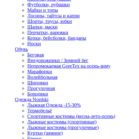
Футболки, рубашки
Майки и топы
Лосины, тайтсы и капри
Шорты, трусы, юбки
Шапки, маски
Перчатки, варежки
Кепки, бейсболки, банданы
Носки
Обувь
Беговая
Внедорожники / Зимний бег
Непромокаемая GoreTex на осень-зиму
Марафонки
Волейбольная
Шиповки
Прогулочная
Борцовки
Одежда Nordski
Лыжная Одежда -15-30%
Термобельё
Спортивные костюмы (весна-лето-осень)
Лыжные костюмы (спортивные)
Лыжные костюмы (прогулочные)
Куртки (зимние)
Брюки