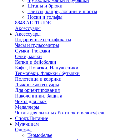
Футболки, майки и рубашки
Штаны и брюки
Тайтсы, капри, лосины и шорты
Носки и гольфы
8848 ALTITUDE
Аксессуары
Аксессуары
Подарочные сертификаты
Часы и пульсометры
Сумки, Рюкзаки
Очки, маски
Кепки и бейсболки
Бафы, Повязки, Напульсники
Термобаки, Фляжки / бутылки
Полотенца и коврики
Лыжные аксессуары
Для ориентирования
Наколенники, Защита
Чехол для лыж
Медаллеры
Чехлы для лыжных ботинок и велотуфель
Спорт.Питание
Мужчинам
Одежда
Термобелье