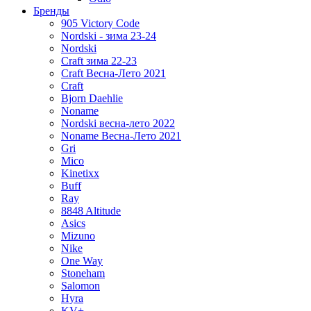
Бренды
905 Victory Code
Nordski - зима 23-24
Nordski
Craft зима 22-23
Craft Весна-Лето 2021
Craft
Bjorn Daehlie
Noname
Nordski весна-лето 2022
Noname Весна-Лето 2021
Gri
Mico
Kinetixx
Buff
Ray
8848 Altitude
Asics
Mizuno
Nike
One Way
Stoneham
Salomon
Hyra
KV+