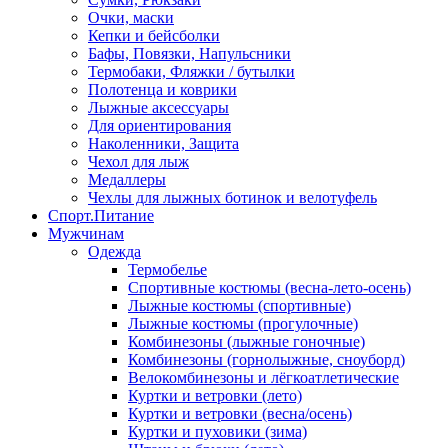
Очки, маски
Кепки и бейсболки
Бафы, Повязки, Напульсники
Термобаки, Фляжки / бутылки
Полотенца и коврики
Лыжные аксессуары
Для ориентирования
Наколенники, Защита
Чехол для лыж
Медаллеры
Чехлы для лыжных ботинок и велотуфель
Спорт.Питание
Мужчинам
Одежда
Термобелье
Спортивные костюмы (весна-лето-осень)
Лыжные костюмы (спортивные)
Лыжные костюмы (прогулочные)
Комбинезоны (лыжные гоночные)
Комбинезоны (горнолыжные, сноуборд)
Велокомбинезоны и лёгкоатлетические
Куртки и ветровки (лето)
Куртки и ветровки (весна/осень)
Куртки и пуховики (зима)