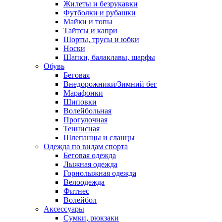
Жилеты и безрукавки
Футболки и рубашки
Майки и топы
Тайтсы и капри
Шорты, трусы и юбки
Носки
Шапки, балаклавы, шарфы
Обувь
Беговая
Внедорожники/Зимний бег
Марафонки
Шиповки
Волейбольная
Прогулочная
Теннисная
Шлепанцы и сланцы
Одежда по видам спорта
Беговая одежда
Лыжная одежда
Горнолыжная одежда
Велоодежда
Фитнес
Волейбол
Аксессуары
Сумки, рюкзаки