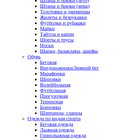
Штаны и брюки (лето)
Штаны и брюки (зима)
Толстовки и джемперы
Жилеты и безрукавки
Футболки и рубашки
Майки
Тайтсы и капри
Шорты и трусы
Носки
Шапки, балаклавы, шарфы
Обувь
Беговая
Внедорожники/Зимний бег
Марафонки
Шиповки
Волейбольная
Футбольная
Прогулочная
Теннисная
Борцовки
Шлепанцы, сланцы
Одежда по видам спорта
Беговая одежда
Лыжная одежда
Горнолыжная одежда