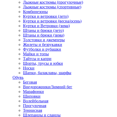
Лыжные костюмы (прогулочные)
Лыжные костюмы (спортивные)
Комбинезоны
Куртки и ветровки (лето)
Куртки и ветровки (весна/осень)
Куртки и Ветровки (зима)
Штаны и брюки (лето)
Штаны и брюки (зима)
Толстовки и джемперы
Жилеты и безрукавки
Футболки и рубашки
Майки и топы
Тайтсы и капри
Шорты, трусы и юбки
Носки
Шапки, балаклавы, шарфы
Обувь
Беговая
Внедорожники/Зимний бег
Марафонки
Шиповки
Волейбольная
Прогулочная
Теннисная
Шлепанцы и сланцы