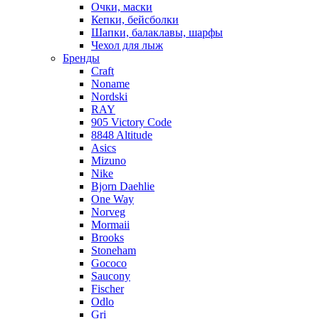
Очки, маски
Кепки, бейсболки
Шапки, балаклавы, шарфы
Чехол для лыж
Бренды
Craft
Noname
Nordski
RAY
905 Victory Code
8848 Altitude
Asics
Mizuno
Nike
Bjorn Daehlie
One Way
Norveg
Mormaii
Brooks
Stoneham
Gococo
Saucony
Fischer
Odlo
Gri