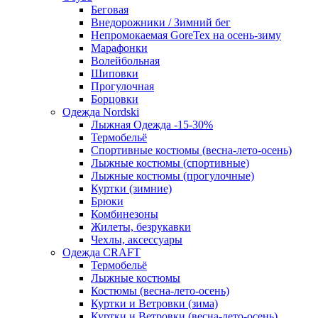
Беговая
Внедорожники / Зимний бег
Непромокаемая GoreTex на осень-зиму
Марафонки
Волейбольная
Шиповки
Прогулочная
Борцовки
Одежда Nordski
Лыжная Одежда -15-30%
Термобельё
Спортивные костюмы (весна-лето-осень)
Лыжные костюмы (спортивные)
Лыжные костюмы (прогулочные)
Куртки (зимние)
Брюки
Комбинезоны
Жилеты, безрукавки
Чехлы, аксессуары
Одежда CRAFT
Термобельё
Лыжные костюмы
Костюмы (весна-лето-осень)
Куртки и Ветровки (зима)
Куртки и Ветровки (весна-лето-осень)