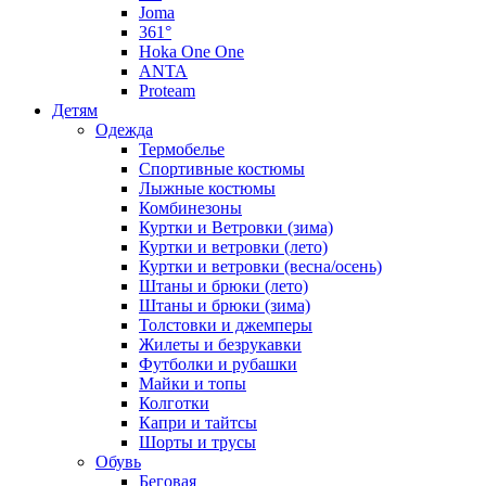
Joma
361°
Hoka One One
ANTA
Proteam
Детям
Одежда
Термобелье
Спортивные костюмы
Лыжные костюмы
Комбинезоны
Куртки и Ветровки (зима)
Куртки и ветровки (лето)
Куртки и ветровки (весна/осень)
Штаны и брюки (лето)
Штаны и брюки (зима)
Толстовки и джемперы
Жилеты и безрукавки
Футболки и рубашки
Майки и топы
Колготки
Капри и тайтсы
Шорты и трусы
Обувь
Беговая