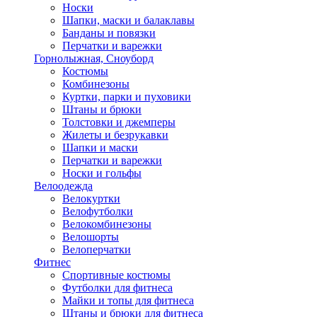
Носки
Шапки, маски и балаклавы
Банданы и повязки
Перчатки и варежки
Горнолыжная, Сноуборд
Костюмы
Комбинезоны
Куртки, парки и пуховики
Штаны и брюки
Толстовки и джемперы
Жилеты и безрукавки
Шапки и маски
Перчатки и варежки
Носки и гольфы
Велоодежда
Велокуртки
Велофутболки
Велокомбинезоны
Велошорты
Велоперчатки
Фитнес
Спортивные костюмы
Футболки для фитнеса
Майки и топы для фитнеса
Штаны и брюки для фитнеса