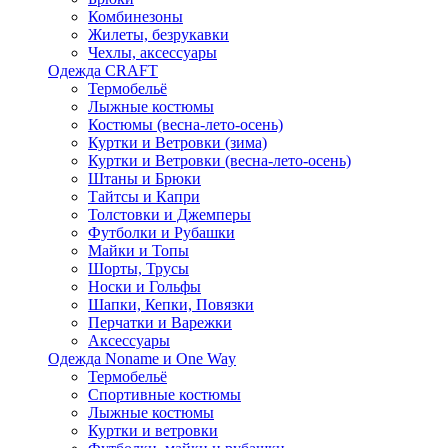
Комбинезоны
Жилеты, безрукавки
Чехлы, аксессуары
Одежда CRAFT
Термобельё
Лыжные костюмы
Костюмы (весна-лето-осень)
Куртки и Ветровки (зима)
Куртки и Ветровки (весна-лето-осень)
Штаны и Брюки
Тайтсы и Капри
Толстовки и Джемперы
Футболки и Рубашки
Майки и Топы
Шорты, Трусы
Носки и Гольфы
Шапки, Кепки, Повязки
Перчатки и Варежки
Аксессуары
Одежда Noname и One Way
Термобельё
Спортивные костюмы
Лыжные костюмы
Куртки и ветровки