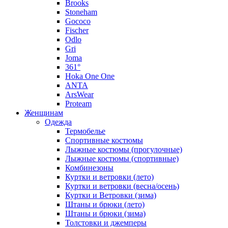
Brooks
Stoneham
Gococo
Fischer
Odlo
Gri
Joma
361°
Hoka One One
ANTA
ArsWear
Proteam
Женщинам
Одежда
Термобелье
Спортивные костюмы
Лыжные костюмы (прогулочные)
Лыжные костюмы (спортивные)
Комбинезоны
Куртки и ветровки (лето)
Куртки и ветровки (весна/осень)
Куртки и Ветровки (зима)
Штаны и брюки (лето)
Штаны и брюки (зима)
Толстовки и джемперы