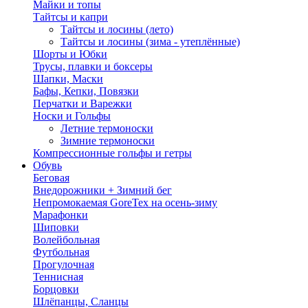
Майки и топы
Тайтсы и капри
Тайтсы и лосины (лето)
Тайтсы и лосины (зима - утеплённые)
Шорты и Юбки
Трусы, плавки и боксеры
Шапки, Маски
Бафы, Кепки, Повязки
Перчатки и Варежки
Носки и Гольфы
Летние термоноски
Зимние термоноски
Компрессионные гольфы и гетры
Обувь
Беговая
Внедорожники + Зимний бег
Непромокаемая GoreTex на осень-зиму
Марафонки
Шиповки
Волейбольная
Футбольная
Прогулочная
Теннисная
Борцовки
Шлёпанцы, Сланцы