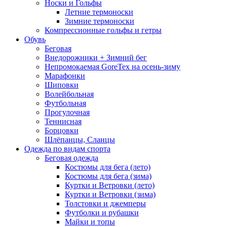
Носки и Гольфы
Летние термоноски
Зимние термоноски
Компрессионные гольфы и гетры
Обувь
Беговая
Внедорожники + Зимний бег
Непромокаемая GoreTex на осень-зиму
Марафонки
Шиповки
Волейбольная
Футбольная
Прогулочная
Теннисная
Борцовки
Шлёпанцы, Сланцы
Одежда по видам спорта
Беговая одежда
Костюмы для бега (лето)
Костюмы для бега (зима)
Куртки и Ветровки (лето)
Куртки и Ветровки (зима)
Толстовки и джемперы
Футболки и рубашки
Майки и топы