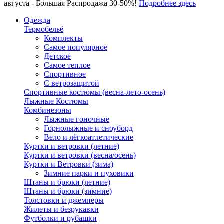
августа - Большая Распродажа 30-50%!
Подробнее здесь
Одежда
Термобельё
Комплекты
Самое популярное
Детское
Самое теплое
Спортивное
С ветрозащитой
Спортивные костюмы (весна-лето-осень)
Лыжные Костюмы
Комбинезоны
Лыжные гоночные
Горнолыжные и сноуборд
Вело и лёгкоатлетические
Куртки и ветровки (летние)
Куртки и ветровки (весна/осень)
Куртки и Ветровки (зима)
Зимние парки и пуховики
Штаны и брюки (летние)
Штаны и брюки (зимние)
Толстовки и джемперы
Жилеты и безрукавки
Футболки и рубашки