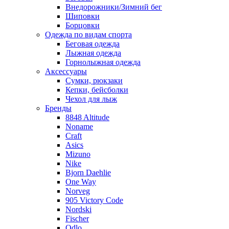
Внедорожники/Зимний бег
Шиповки
Борцовки
Одежда по видам спорта
Беговая одежда
Лыжная одежда
Горнолыжная одежда
Аксессуары
Сумки, рюкзаки
Кепки, бейсболки
Чехол для лыж
Бренды
8848 Altitude
Noname
Craft
Asics
Mizuno
Nike
Bjorn Daehlie
One Way
Norveg
905 Victory Code
Nordski
Fischer
Odlo