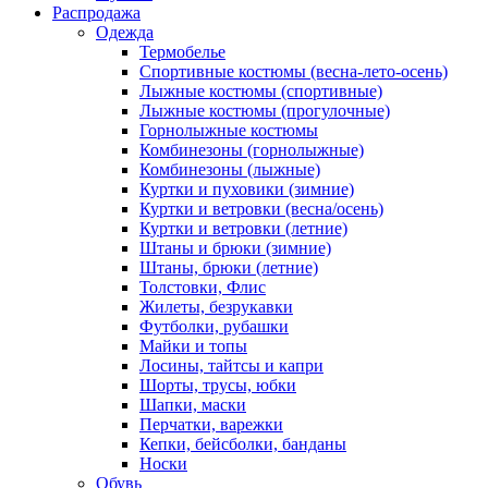
Распродажа
Одежда
Термобелье
Спортивные костюмы (весна-лето-осень)
Лыжные костюмы (спортивные)
Лыжные костюмы (прогулочные)
Горнолыжные костюмы
Комбинезоны (горнолыжные)
Комбинезоны (лыжные)
Куртки и пуховики (зимние)
Куртки и ветровки (весна/осень)
Куртки и ветровки (летние)
Штаны и брюки (зимние)
Штаны, брюки (летние)
Толстовки, Флис
Жилеты, безрукавки
Футболки, рубашки
Майки и топы
Лосины, тайтсы и капри
Шорты, трусы, юбки
Шапки, маски
Перчатки, варежки
Кепки, бейсболки, банданы
Носки
Обувь