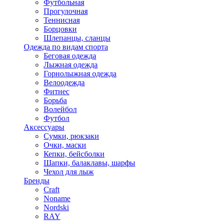
Футбольная
Прогулочная
Теннисная
Борцовки
Шлепанцы, сланцы
Одежда по видам спорта
Беговая одежда
Лыжная одежда
Горнолыжная одежда
Велоодежда
Фитнес
Борьба
Волейбол
Футбол
Аксессуары
Сумки, рюкзаки
Очки, маски
Кепки, бейсболки
Шапки, балаклавы, шарфы
Чехол для лыж
Бренды
Craft
Noname
Nordski
RAY