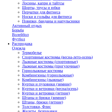
Лосины, капри и тайтсы
Шорты, трусы и юбки
Перчатки для фитнеса
Носки и гольфы для фитнеса
Повязки, банданы и напульсники
Активный отдых
Борьба
Волейбол
Футбол
Распродажа
Одежда
Термобелье
Спортивные костюмы (весна-лето-осень)
Лыжные костюмы (спортивные)
Лыжные костюмы (прогулочные)
Горнолыжные костюмы
Комбинезоны (горнолыжные)
Комбинезоны (лыжные)
Куртки и пуховики (зимние)
Куртки и ветровки (весна/осень)
Куртки и ветровки (летние)
Штаны и брюки (зимние)
Штаны, брюки (летние)
Толстовки, Флис
Жилеты, безрукавки