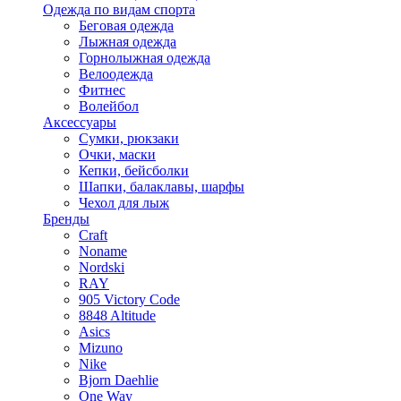
Одежда по видам спорта
Беговая одежда
Лыжная одежда
Горнолыжная одежда
Велоодежда
Фитнес
Волейбол
Аксессуары
Сумки, рюкзаки
Очки, маски
Кепки, бейсболки
Шапки, балаклавы, шарфы
Чехол для лыж
Бренды
Craft
Noname
Nordski
RAY
905 Victory Code
8848 Altitude
Asics
Mizuno
Nike
Bjorn Daehlie
One Way