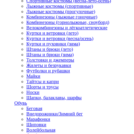
Спортивные костюмы (весна-лето-осень)
Лыжные костюмы (спортивные)
Лыжные костюмы (прогулочные)
Комбинезоны (лыжные гоночные)
Комбинезоны (горнолыжные, сноуборд)
Велокомбинезоны и лёгкоатлетические
Куртки и ветровки (лето)
Куртки и ветровки (весна/осень)
Куртки и пуховики (зима)
Штаны и брюки (лето)
Штаны и брюки (зима)
Толстовки и джемперы
Жилеты и безрукавки
Футболки и рубашки
Майки
Тайтсы и капри
Шорты и трусы
Носки
Шапки, балаклавы, шарфы
Обувь
Беговая
Внедорожники/Зимний бег
Марафонки
Шиповки
Волейбольная