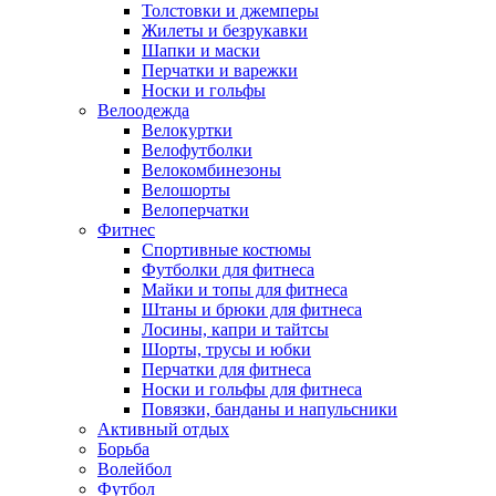
Толстовки и джемперы
Жилеты и безрукавки
Шапки и маски
Перчатки и варежки
Носки и гольфы
Велоодежда
Велокуртки
Велофутболки
Велокомбинезоны
Велошорты
Велоперчатки
Фитнес
Спортивные костюмы
Футболки для фитнеса
Майки и топы для фитнеса
Штаны и брюки для фитнеса
Лосины, капри и тайтсы
Шорты, трусы и юбки
Перчатки для фитнеса
Носки и гольфы для фитнеса
Повязки, банданы и напульсники
Активный отдых
Борьба
Волейбол
Футбол