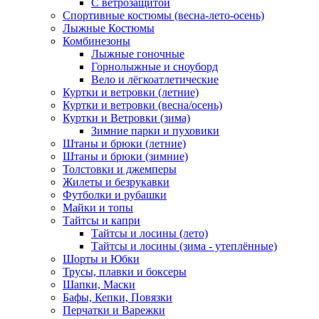
С ветрозащитой
Спортивные костюмы (весна-лето-осень)
Лыжные Костюмы
Комбинезоны
Лыжные гоночные
Горнолыжные и сноуборд
Вело и лёгкоатлетические
Куртки и ветровки (летние)
Куртки и ветровки (весна/осень)
Куртки и Ветровки (зима)
Зимние парки и пуховики
Штаны и брюки (летние)
Штаны и брюки (зимние)
Толстовки и джемперы
Жилеты и безрукавки
Футболки и рубашки
Майки и топы
Тайтсы и капри
Тайтсы и лосины (лето)
Тайтсы и лосины (зима - утеплённые)
Шорты и Юбки
Трусы, плавки и боксеры
Шапки, Маски
Бафы, Кепки, Повязки
Перчатки и Варежки