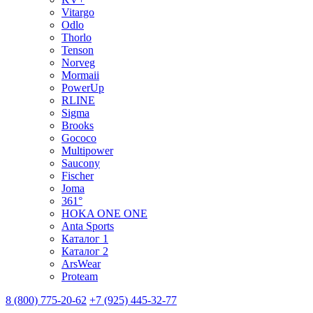
Vitargo
Odlo
Thorlo
Tenson
Norveg
Mormaii
PowerUp
RLINE
Sigma
Brooks
Gococo
Multipower
Saucony
Fischer
Joma
361°
HOKA ONE ONE
Anta Sports
Каталог 1
Каталог 2
ArsWear
Proteam
8 (800) 775-20-62
+7 (925) 445-32-77