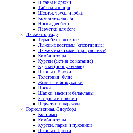
Штаны и брюки
Тайтсы и капри
Шорты, трусы и юбки
Комбинезоны л/а
Носки для бега
Перчатки для бега
Лыжная одежда
Термобелье лыжное
Лыжные костюмы (спортивные)
Лыжные костюмы (прогулочные)
Комбинезоны
Куртки (активное катание)
Куртки (прогулочные)
Штаны и брюки
Толстовки, Флис
Жилеты и безрукавки
Носки
Шапки, маски и балаклавы
Банданы и повязки
Перчатки и варежки
Горнолыжная, Сноуборд
Костюмы
Комбинезоны
Куртки, парки и пуховики
Штаны и брюки