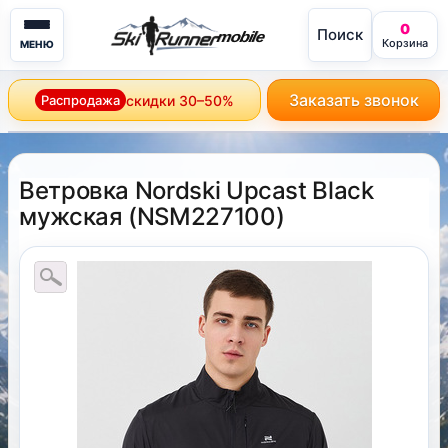
0
Поиск
mobile
Корзина
МЕНЮ
Заказать звонок
Распродажа
скидки 30–50%
Ветровка Nordski Upcast Black
мужская
(
NSM227100
)