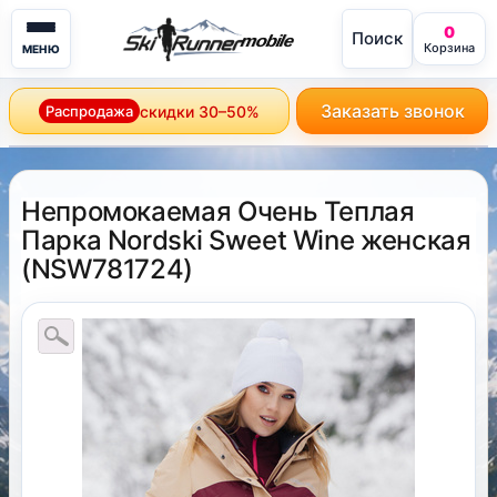
0
Поиск
mobile
Корзина
МЕНЮ
Заказать звонок
Распродажа
скидки 30–50%
Непромокаемая Очень Теплая
Парка Nordski Sweet Wine женская
(
NSW781724
)