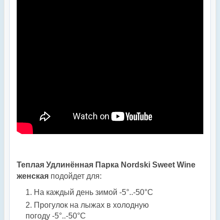
Теплая Удлинённая Парка Nordski Sweet Wine
женская
подойдет для:
На каждый день зимой -5°..-50°С
Прогулок на лыжах в холодную
погоду -5°..-50°С