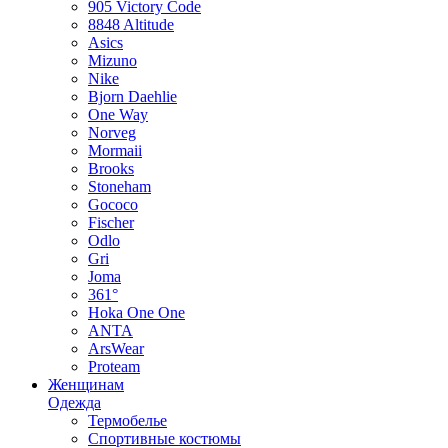
905 Victory Code
8848 Altitude
Asics
Mizuno
Nike
Bjorn Daehlie
One Way
Norveg
Mormaii
Brooks
Stoneham
Gococo
Fischer
Odlo
Gri
Joma
361°
Hoka One One
ANTA
ArsWear
Proteam
Женщинам
Одежда
Термобелье
Спортивные костюмы