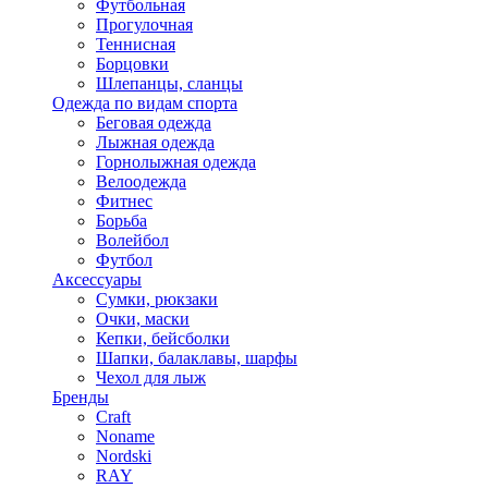
Футбольная
Прогулочная
Теннисная
Борцовки
Шлепанцы, сланцы
Одежда по видам спорта
Беговая одежда
Лыжная одежда
Горнолыжная одежда
Велоодежда
Фитнес
Борьба
Волейбол
Футбол
Аксессуары
Сумки, рюкзаки
Очки, маски
Кепки, бейсболки
Шапки, балаклавы, шарфы
Чехол для лыж
Бренды
Craft
Noname
Nordski
RAY