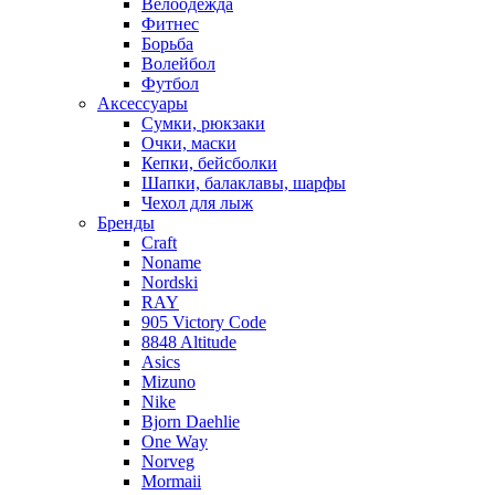
Велоодежда
Фитнес
Борьба
Волейбол
Футбол
Аксессуары
Сумки, рюкзаки
Очки, маски
Кепки, бейсболки
Шапки, балаклавы, шарфы
Чехол для лыж
Бренды
Craft
Noname
Nordski
RAY
905 Victory Code
8848 Altitude
Asics
Mizuno
Nike
Bjorn Daehlie
One Way
Norveg
Mormaii