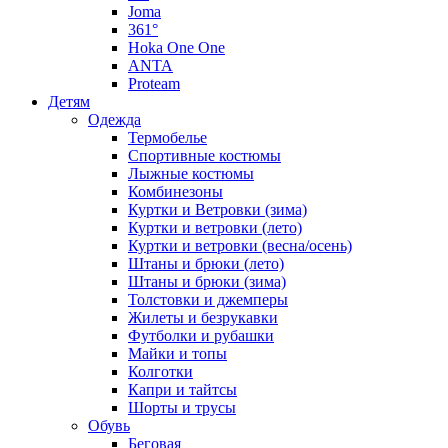
Joma
361°
Hoka One One
ANTA
Proteam
Детям
Одежда
Термобелье
Спортивные костюмы
Лыжные костюмы
Комбинезоны
Куртки и Ветровки (зима)
Куртки и ветровки (лето)
Куртки и ветровки (весна/осень)
Штаны и брюки (лето)
Штаны и брюки (зима)
Толстовки и джемперы
Жилеты и безрукавки
Футболки и рубашки
Майки и топы
Колготки
Капри и тайтсы
Шорты и трусы
Обувь
Беговая