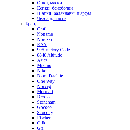
Очки, маски
Кепки, бейсболки
Шапки, балаклавы, шарфы
Чехол для лыж
Бренды
Craft
Noname
Nordski
RAY
905 Victory Code
8848 Altitude
Asics
Mizuno
Nike
Bjorn Daehlie
One Way
Norveg
Mormaii
Brooks
Stoneham
Gococo
Saucony
Fischer
Odlo
Gri