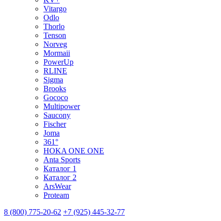
Vitargo
Odlo
Thorlo
Tenson
Norveg
Mormaii
PowerUp
RLINE
Sigma
Brooks
Gococo
Multipower
Saucony
Fischer
Joma
361°
HOKA ONE ONE
Anta Sports
Каталог 1
Каталог 2
ArsWear
Proteam
8 (800) 775-20-62
+7 (925) 445-32-77