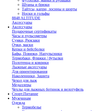
Футболки, майки и рубашки
Штаны и брюки
Тайтсы, капри, лосины и шорты
Носки и гольфы
8848 ALTITUDE
Аксессуары
Аксессуары
Подарочные сертификаты
Часы и пульсометры
Сумки, Рюкзаки
Очки, маски
Кепки и бейсболки
Бафы, Повязки, Напульсники
Термобаки, Фляжки / бутылки
Полотенца и коврики
Лыжные аксессуары
Для ориентирования
Наколенники, Защита
Чехол для лыж
Медаллеры
Чехлы для лыжных ботинок и велотуфель
Спорт.Питание
Мужчинам
Одежда
Термобелье