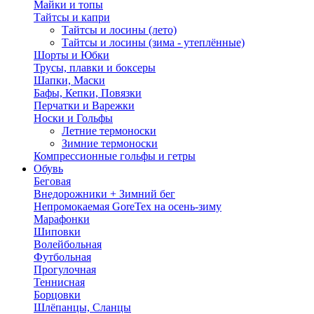
Майки и топы
Тайтсы и капри
Тайтсы и лосины (лето)
Тайтсы и лосины (зима - утеплённые)
Шорты и Юбки
Трусы, плавки и боксеры
Шапки, Маски
Бафы, Кепки, Повязки
Перчатки и Варежки
Носки и Гольфы
Летние термоноски
Зимние термоноски
Компрессионные гольфы и гетры
Обувь
Беговая
Внедорожники + Зимний бег
Непромокаемая GoreTex на осень-зиму
Марафонки
Шиповки
Волейбольная
Футбольная
Прогулочная
Теннисная
Борцовки
Шлёпанцы, Сланцы