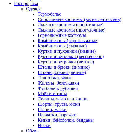
Распродажа
Одежда
Термобелье
Спортивные костюмы (весна-лето-осень)
Лыжные костюмы (спортивные)
Лыжные костюмы (прогулочные)
Горнолыжные костюмы
Комбинезоны (горнолыжные)
Комбинезоны (лыжные)
Куртки и пуховики (зимние)
Куртки и ветровки (весна/осень)
Куртки и ветровки (летние)
Штаны и брюки (зимние)
Штаны, брюки (летние)
Толстовки, Флис
Жилеты, безрукавки
Футболки, рубашки
Майки и топы
Лосины, тайтсы и капри
Шорты, трусы, юбки
Шапки, маски
Перчатки, варежки
Кепки, бейсболки, банданы
Носки
Обувь