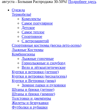
августа - Большая Распродажа 30-50%!
Подробнее здесь
Одежда
Термобельё
Комплекты
Самое популярное
Детское
Самое теплое
Спортивное
С ветрозащитой
Спортивные костюмы (весна-лето-осень)
Лыжные Костюмы
Комбинезоны
Лыжные гоночные
Горнолыжные и сноуборд
Вело и лёгкоатлетические
Куртки и ветровки (летние)
Куртки и ветровки (весна/осень)
Куртки и Ветровки (зима)
Зимние парки и пуховики
Штаны и брюки (летние)
Штаны и брюки (зимние)
Толстовки и джемперы
Жилеты и безрукавки
Футболки и рубашки