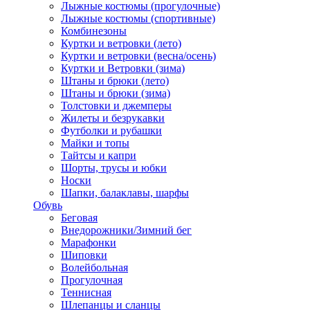
Лыжные костюмы (прогулочные)
Лыжные костюмы (спортивные)
Комбинезоны
Куртки и ветровки (лето)
Куртки и ветровки (весна/осень)
Куртки и Ветровки (зима)
Штаны и брюки (лето)
Штаны и брюки (зима)
Толстовки и джемперы
Жилеты и безрукавки
Футболки и рубашки
Майки и топы
Тайтсы и капри
Шорты, трусы и юбки
Носки
Шапки, балаклавы, шарфы
Обувь
Беговая
Внедорожники/Зимний бег
Марафонки
Шиповки
Волейбольная
Прогулочная
Теннисная
Шлепанцы и сланцы