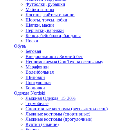
Футболки, рубашки
Майки и топы
Лосины, тайтсы и капри
Шорты, трусы, юбки
Шапки, маски
Перчатки, варежки
Кепки, бейсболки, банданы
Носки
Обувь
Беговая
Внедорожники / Зимний бег
Непромокаемая GoreTex на осень-зиму
Марафонки
Волейбольная
Шиповки
Прогулочная
Борцовки
Одежда Nordski
Лыжная Одежда -15-30%
Термобельё
Спортивные костюмы (весна-лето-осень)
Лыжные костюмы (спортивные)
Лыжные костюмы (прогулочные)
Куртки (зимние)
Брюки