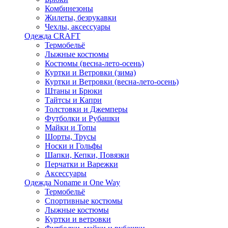
Комбинезоны
Жилеты, безрукавки
Чехлы, аксессуары
Одежда CRAFT
Термобельё
Лыжные костюмы
Костюмы (весна-лето-осень)
Куртки и Ветровки (зима)
Куртки и Ветровки (весна-лето-осень)
Штаны и Брюки
Тайтсы и Капри
Толстовки и Джемперы
Футболки и Рубашки
Майки и Топы
Шорты, Трусы
Носки и Гольфы
Шапки, Кепки, Повязки
Перчатки и Варежки
Аксессуары
Одежда Noname и One Way
Термобельё
Спортивные костюмы
Лыжные костюмы
Куртки и ветровки