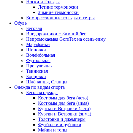
Носки и Гольфы
Летние термоноски
Зимние термоноски
Компрессионные гольфы и гетры
Обувь
Беговая
Внедорожники + Зимний бег
Непромокаемая GoreTex на осень-зиму
Марафонки
Шиповки
Волейбольная
Футбольная
Прогулочная
Теннисная
Борцовки
Шлёпанцы, Сланцы
Одежда по видам спорта
Беговая одежда
Костюмы для бега (лето)
Костюмы для бега (зима)
Куртки и Ветровки (лето)
Куртки и Ветровки (зима)
Толстовки и джемперы
Футболки и рубашки
Майки и топы