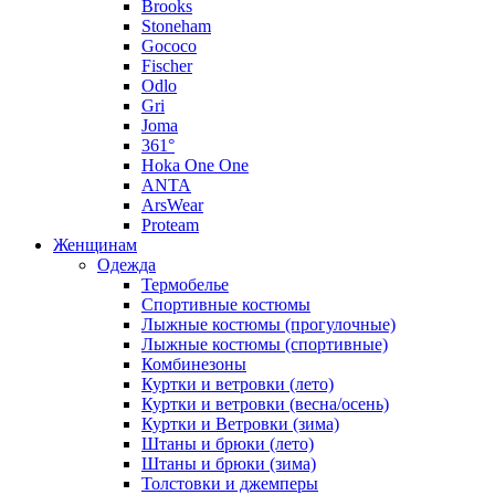
Brooks
Stoneham
Gococo
Fischer
Odlo
Gri
Joma
361°
Hoka One One
ANTA
ArsWear
Proteam
Женщинам
Одежда
Термобелье
Спортивные костюмы
Лыжные костюмы (прогулочные)
Лыжные костюмы (спортивные)
Комбинезоны
Куртки и ветровки (лето)
Куртки и ветровки (весна/осень)
Куртки и Ветровки (зима)
Штаны и брюки (лето)
Штаны и брюки (зима)
Толстовки и джемперы