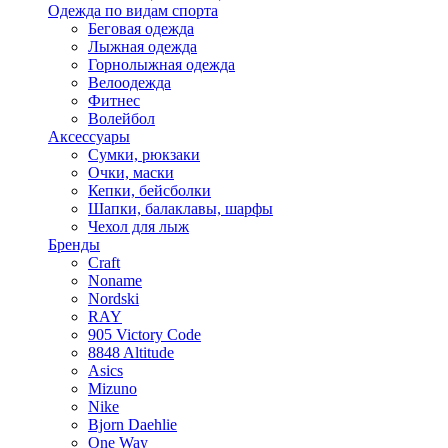
Одежда по видам спорта
Беговая одежда
Лыжная одежда
Горнолыжная одежда
Велоодежда
Фитнес
Волейбол
Аксессуары
Сумки, рюкзаки
Очки, маски
Кепки, бейсболки
Шапки, балаклавы, шарфы
Чехол для лыж
Бренды
Craft
Noname
Nordski
RAY
905 Victory Code
8848 Altitude
Asics
Mizuno
Nike
Bjorn Daehlie
One Way