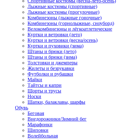
Спортивные костюмы (весна-лето-осень)
Лыжные костюмы (спортивные)
Лыжные костюмы (прогулочные)
Комбинезоны (лыжные гоночные)
Комбинезоны (горнолыжные, сноуборд)
Велокомбинезоны и лёгкоатлетические
Куртки и ветровки (лето)
Куртки и ветровки (весна/осень)
Куртки и пуховики (зима)
Штаны и брюки (лето)
Штаны и брюки (зима)
Толстовки и джемперы
Жилеты и безрукавки
Футболки и рубашки
Майки
Тайтсы и капри
Шорты и трусы
Носки
Шапки, балаклавы, шарфы
Обувь
Беговая
Внедорожники/Зимний бег
Марафонки
Шиповки
Волейбольная