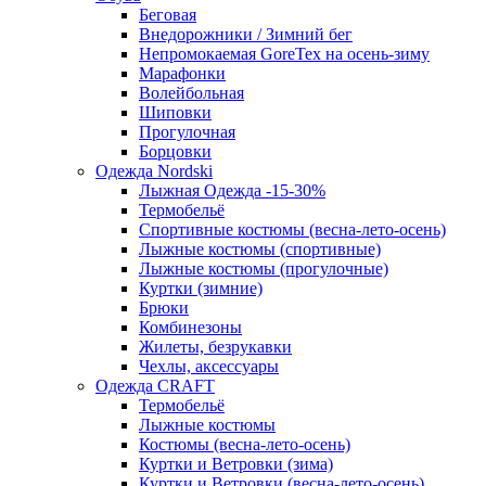
Беговая
Внедорожники / Зимний бег
Непромокаемая GoreTex на осень-зиму
Марафонки
Волейбольная
Шиповки
Прогулочная
Борцовки
Одежда Nordski
Лыжная Одежда -15-30%
Термобельё
Спортивные костюмы (весна-лето-осень)
Лыжные костюмы (спортивные)
Лыжные костюмы (прогулочные)
Куртки (зимние)
Брюки
Комбинезоны
Жилеты, безрукавки
Чехлы, аксессуары
Одежда CRAFT
Термобельё
Лыжные костюмы
Костюмы (весна-лето-осень)
Куртки и Ветровки (зима)
Куртки и Ветровки (весна-лето-осень)