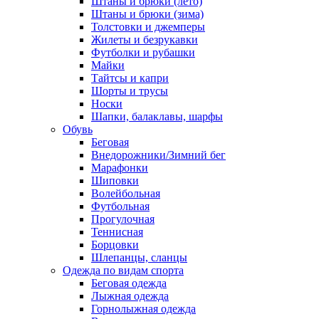
Штаны и брюки (лето)
Штаны и брюки (зима)
Толстовки и джемперы
Жилеты и безрукавки
Футболки и рубашки
Майки
Тайтсы и капри
Шорты и трусы
Носки
Шапки, балаклавы, шарфы
Обувь
Беговая
Внедорожники/Зимний бег
Марафонки
Шиповки
Волейбольная
Футбольная
Прогулочная
Теннисная
Борцовки
Шлепанцы, сланцы
Одежда по видам спорта
Беговая одежда
Лыжная одежда
Горнолыжная одежда