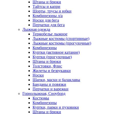
Штаны и брюки
Тайтсы и капри
Шорты, трусы и юбки
Комбинезоны л/а
Носки для бега
Перчатки для бега
Лыжная одежда
Термобелье лыжное
Лыжные костюмы (спортивные)
Лыжные костюмы (прогулочные)
Комбинезоны
Куртки (активное катание)
Куртки (прогулочные)
Штаны и брюки
Толстовки, Флис
Жилеты и безрукавки
Носки
Шапки, маски и балаклавы
Банданы и повязки
Перчатки и варежки
Горнолыжная, Сноуборд
Костюмы
Комбинезоны
Куртки, парки и пуховики
Штаны и брюки