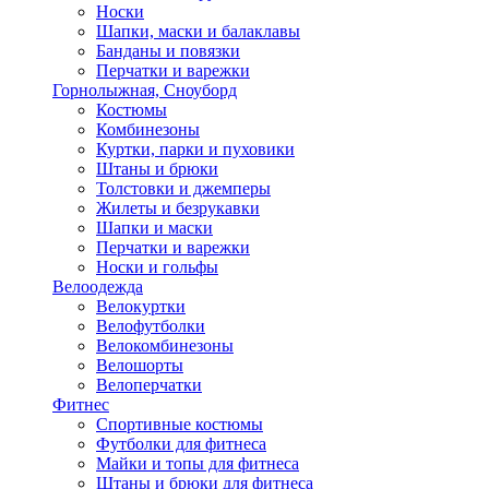
Носки
Шапки, маски и балаклавы
Банданы и повязки
Перчатки и варежки
Горнолыжная, Сноуборд
Костюмы
Комбинезоны
Куртки, парки и пуховики
Штаны и брюки
Толстовки и джемперы
Жилеты и безрукавки
Шапки и маски
Перчатки и варежки
Носки и гольфы
Велоодежда
Велокуртки
Велофутболки
Велокомбинезоны
Велошорты
Велоперчатки
Фитнес
Спортивные костюмы
Футболки для фитнеса
Майки и топы для фитнеса
Штаны и брюки для фитнеса