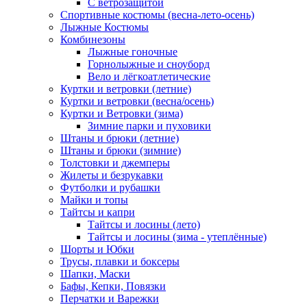
С ветрозащитой
Спортивные костюмы (весна-лето-осень)
Лыжные Костюмы
Комбинезоны
Лыжные гоночные
Горнолыжные и сноуборд
Вело и лёгкоатлетические
Куртки и ветровки (летние)
Куртки и ветровки (весна/осень)
Куртки и Ветровки (зима)
Зимние парки и пуховики
Штаны и брюки (летние)
Штаны и брюки (зимние)
Толстовки и джемперы
Жилеты и безрукавки
Футболки и рубашки
Майки и топы
Тайтсы и капри
Тайтсы и лосины (лето)
Тайтсы и лосины (зима - утеплённые)
Шорты и Юбки
Трусы, плавки и боксеры
Шапки, Маски
Бафы, Кепки, Повязки
Перчатки и Варежки