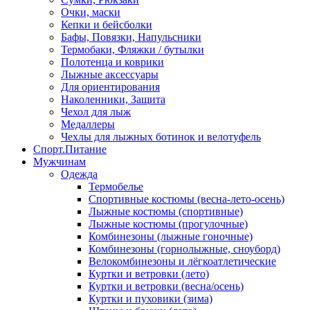
Очки, маски
Кепки и бейсболки
Бафы, Повязки, Напульсники
Термобаки, Фляжки / бутылки
Полотенца и коврики
Лыжные аксессуары
Для ориентирования
Наколенники, Защита
Чехол для лыж
Медаллеры
Чехлы для лыжных ботинок и велотуфель
Спорт.Питание
Мужчинам
Одежда
Термобелье
Спортивные костюмы (весна-лето-осень)
Лыжные костюмы (спортивные)
Лыжные костюмы (прогулочные)
Комбинезоны (лыжные гоночные)
Комбинезоны (горнолыжные, сноуборд)
Велокомбинезоны и лёгкоатлетические
Куртки и ветровки (лето)
Куртки и ветровки (весна/осень)
Куртки и пуховики (зима)