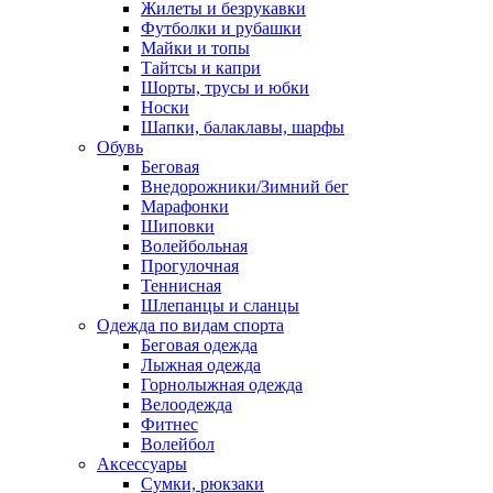
Жилеты и безрукавки
Футболки и рубашки
Майки и топы
Тайтсы и капри
Шорты, трусы и юбки
Носки
Шапки, балаклавы, шарфы
Обувь
Беговая
Внедорожники/Зимний бег
Марафонки
Шиповки
Волейбольная
Прогулочная
Теннисная
Шлепанцы и сланцы
Одежда по видам спорта
Беговая одежда
Лыжная одежда
Горнолыжная одежда
Велоодежда
Фитнес
Волейбол
Аксессуары
Сумки, рюкзаки