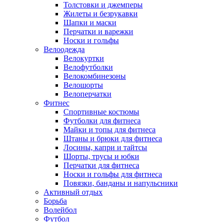
Толстовки и джемперы
Жилеты и безрукавки
Шапки и маски
Перчатки и варежки
Носки и гольфы
Велоодежда
Велокуртки
Велофутболки
Велокомбинезоны
Велошорты
Велоперчатки
Фитнес
Спортивные костюмы
Футболки для фитнеса
Майки и топы для фитнеса
Штаны и брюки для фитнеса
Лосины, капри и тайтсы
Шорты, трусы и юбки
Перчатки для фитнеса
Носки и гольфы для фитнеса
Повязки, банданы и напульсники
Активный отдых
Борьба
Волейбол
Футбол