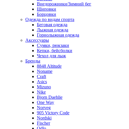
Внедорожники/Зимний бег
Шиповки
Борцовки
Одежда по видам спорта
Беговая одежда
Лыжная одежда
Горнолыжная одежда
Аксессуары
Сумки, рюкзаки
Кепки, бейсболки
Чехол для лыж
Бренды
8848 Altitude
Noname
Craft
Asics
Mizuno
Nike
Bjorn Daehlie
One Way
Norveg
905 Victory Code
Nordski
Fischer
Odlo