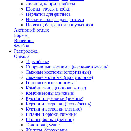
Лосины, капри и тайтсы
Шорты, трусы и юбки
Перчатки для фитнеса
Носки и гольфы для фитнеса
Повязки, банданы и напульсники
Активный отдых
Борьба
Волейбол
Футбол
Распродажа
Одежда
Термобелье
Спортивные костюмы (весна-лето-осень)
Лыжные костюмы (спортивные)
Лыжные костюмы (прогулочные)
Горнолыжные костюмы
Комбинезоны (горнолыжные)
Комбинезоны (лыжные)
Куртки и пуховики (зимние)
Куртки и ветровки (весна/осень)
Куртки и ветровки (летние)
Штаны и брюки (зимние)
Штаны, брюки (летние)
Толстовки, Флис
Жилеты, безрукавки