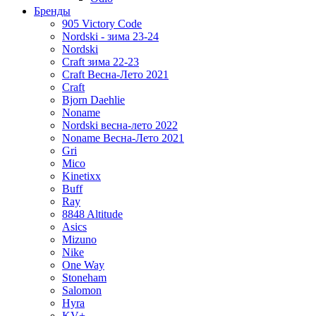
Бренды
905 Victory Code
Nordski - зима 23-24
Nordski
Craft зима 22-23
Craft Весна-Лето 2021
Craft
Bjorn Daehlie
Noname
Nordski весна-лето 2022
Noname Весна-Лето 2021
Gri
Mico
Kinetixx
Buff
Ray
8848 Altitude
Asics
Mizuno
Nike
One Way
Stoneham
Salomon
Hyra
KV+