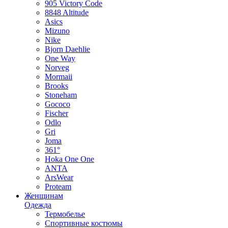
905 Victory Code
8848 Altitude
Asics
Mizuno
Nike
Bjorn Daehlie
One Way
Norveg
Mormaii
Brooks
Stoneham
Gococo
Fischer
Odlo
Gri
Joma
361°
Hoka One One
ANTA
ArsWear
Proteam
Женщинам
Одежда
Термобелье
Спортивные костюмы