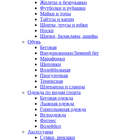
Жилеты и безрукавки
Футболки и рубашки
Майки и топы
Тайтсы и капри
Шорты, трусы и юбки
Носки
Шапки, балаклавы, шарфы
Обувь
Беговая
Внедорожники/Зимний бег
Марафонки
Шиповки
Волейбольная
Прогулочная
Теннисная
Шлепанцы и сланцы
Одежда по видам спорта
Беговая одежда
Лыжная одежда
Горнолыжная одежда
Велоодежда
Фитнес
Волейбол
Аксессуары
Сумки, рюкзаки