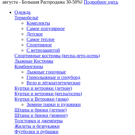
августа - Большая Распродажа 30-50%!
Подробнее здесь
Одежда
Термобельё
Комплекты
Самое популярное
Детское
Самое теплое
Спортивное
С ветрозащитой
Спортивные костюмы (весна-лето-осень)
Лыжные Костюмы
Комбинезоны
Лыжные гоночные
Горнолыжные и сноуборд
Вело и лёгкоатлетические
Куртки и ветровки (летние)
Куртки и ветровки (весна/осень)
Куртки и Ветровки (зима)
Зимние парки и пуховики
Штаны и брюки (летние)
Штаны и брюки (зимние)
Толстовки и джемперы
Жилеты и безрукавки
Футболки и рубашки