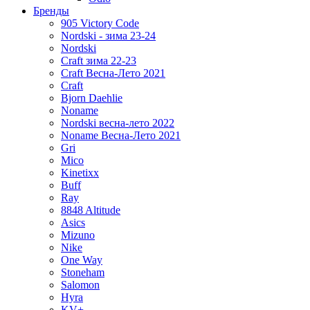
Бренды
905 Victory Code
Nordski - зима 23-24
Nordski
Craft зима 22-23
Craft Весна-Лето 2021
Craft
Bjorn Daehlie
Noname
Nordski весна-лето 2022
Noname Весна-Лето 2021
Gri
Mico
Kinetixx
Buff
Ray
8848 Altitude
Asics
Mizuno
Nike
One Way
Stoneham
Salomon
Hyra
KV+