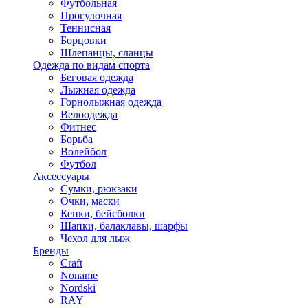
Футбольная
Прогулочная
Теннисная
Борцовки
Шлепанцы, сланцы
Одежда по видам спорта
Беговая одежда
Лыжная одежда
Горнолыжная одежда
Велоодежда
Фитнес
Борьба
Волейбол
Футбол
Аксессуары
Сумки, рюкзаки
Очки, маски
Кепки, бейсболки
Шапки, балаклавы, шарфы
Чехол для лыж
Бренды
Craft
Noname
Nordski
RAY