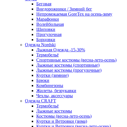
Беговая
Внедорожники / Зимний бег
Непромокаемая GoreTex на осень-зиму
Марафонки
Волейбольная
Шиповки
Прогулочная
Борцовки
Одежда Nordski
Лыжная Одежда -15-30%
Термобельё
Спортивные костюмы (весна-лето-осень)
Лыжные костюмы (спортивные)
Лыжные костюмы (прогулочные)
Куртки (зимние)
Брюки
Комбинезоны
Жилеты, безрукавки
Чехлы, аксессуары
Одежда CRAFT
Термобельё
Лыжные костюмы
Костюмы (весна-лето-осень)
Куртки и Ветровки (зима)
Куртки и Ветровки (весна-лето-осень)