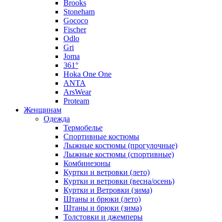
Brooks
Stoneham
Gococo
Fischer
Odlo
Gri
Joma
361°
Hoka One One
ANTA
ArsWear
Proteam
Женщинам
Одежда
Термобелье
Спортивные костюмы
Лыжные костюмы (прогулочные)
Лыжные костюмы (спортивные)
Комбинезоны
Куртки и ветровки (лето)
Куртки и ветровки (весна/осень)
Куртки и Ветровки (зима)
Штаны и брюки (лето)
Штаны и брюки (зима)
Толстовки и джемперы