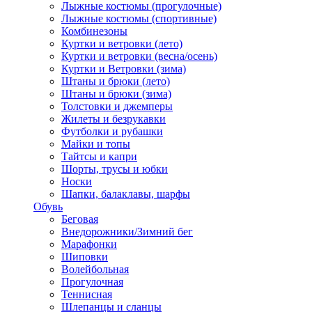
Лыжные костюмы (прогулочные)
Лыжные костюмы (спортивные)
Комбинезоны
Куртки и ветровки (лето)
Куртки и ветровки (весна/осень)
Куртки и Ветровки (зима)
Штаны и брюки (лето)
Штаны и брюки (зима)
Толстовки и джемперы
Жилеты и безрукавки
Футболки и рубашки
Майки и топы
Тайтсы и капри
Шорты, трусы и юбки
Носки
Шапки, балаклавы, шарфы
Обувь
Беговая
Внедорожники/Зимний бег
Марафонки
Шиповки
Волейбольная
Прогулочная
Теннисная
Шлепанцы и сланцы