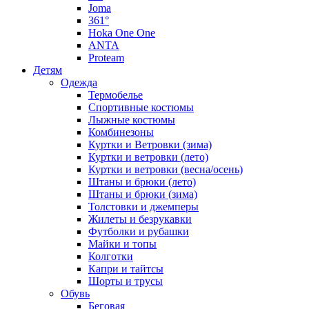
Joma
361°
Hoka One One
ANTA
Proteam
Детям
Одежда
Термобелье
Спортивные костюмы
Лыжные костюмы
Комбинезоны
Куртки и Ветровки (зима)
Куртки и ветровки (лето)
Куртки и ветровки (весна/осень)
Штаны и брюки (лето)
Штаны и брюки (зима)
Толстовки и джемперы
Жилеты и безрукавки
Футболки и рубашки
Майки и топы
Колготки
Капри и тайтсы
Шорты и трусы
Обувь
Беговая