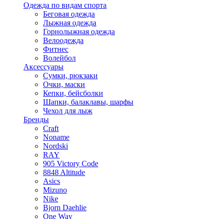
Одежда по видам спорта
Беговая одежда
Лыжная одежда
Горнолыжная одежда
Велоодежда
Фитнес
Волейбол
Аксессуары
Сумки, рюкзаки
Очки, маски
Кепки, бейсболки
Шапки, балаклавы, шарфы
Чехол для лыж
Бренды
Craft
Noname
Nordski
RAY
905 Victory Code
8848 Altitude
Asics
Mizuno
Nike
Bjorn Daehlie
One Way