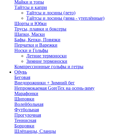
Майки и топы
Тайтсы и капри
Тайтсы и лосины (лето)
Тайтсы и лосины (зима - утеплённые)
Шорты и Юбки
Трусы, плавки и боксеры
Шапки, Маски
Бафы, Кепки, Повязки
Перчатки и Варежки
Носки и Гольфы
Летние термоноски
Зимние термоноски
Компрессионные гольфы и гетры
Обувь
Беговая
Внедорожники + Зимний бег
Непромокаемая GoreTex на осень-зиму
Марафонки
Шиповки
Волейбольная
Футбольная
Прогулочная
Теннисная
Борцовки
Шлёпанцы, Сланцы