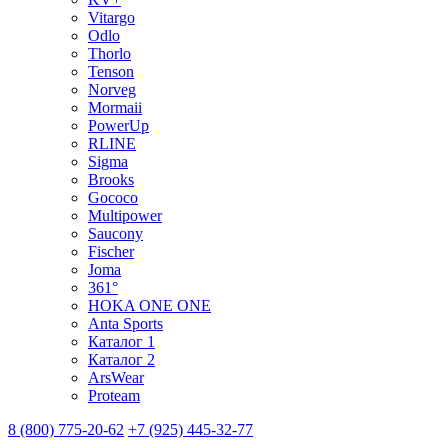
Vitargo
Odlo
Thorlo
Tenson
Norveg
Mormaii
PowerUp
RLINE
Sigma
Brooks
Gococo
Multipower
Saucony
Fischer
Joma
361°
HOKA ONE ONE
Anta Sports
Каталог 1
Каталог 2
ArsWear
Proteam
8 (800) 775-20-62
+7 (925) 445-32-77