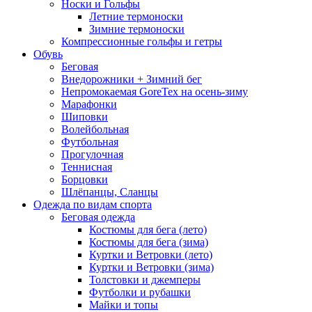
Носки и Гольфы
Летние термоноски
Зимние термоноски
Компрессионные гольфы и гетры
Обувь
Беговая
Внедорожники + Зимний бег
Непромокаемая GoreTex на осень-зиму
Марафонки
Шиповки
Волейбольная
Футбольная
Прогулочная
Теннисная
Борцовки
Шлёпанцы, Сланцы
Одежда по видам спорта
Беговая одежда
Костюмы для бега (лето)
Костюмы для бега (зима)
Куртки и Ветровки (лето)
Куртки и Ветровки (зима)
Толстовки и джемперы
Футболки и рубашки
Майки и топы