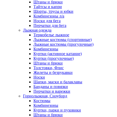
Штаны и брюки
Тайтсы и капри
Шорты, трусы и юбки
Комбинезоны л/а
Носки для бега
Перчатки для бега
Лыжная одежда
Термобелье лыжное
Лыжные костюмы (спортивные)
Лыжные костюмы (прогулочные)
Комбинезоны
Куртки (активное катание)
Куртки (прогулочные)
Штаны и брюки
Толстовки, Флис
Жилеты и безрукавки
Носки
Шапки, маски и балаклавы
Банданы и повязки
Перчатки и варежки
Горнолыжная, Сноуборд
Костюмы
Комбинезоны
Куртки, парки и пуховики
Штаны и брюки