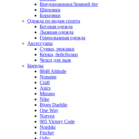
Внедорожники/Зимний бег
Шиповки
Борцовки
Одежда по видам спорта
Беговая одежда
Лыжная одежда
Горнолыжная одежда
Аксессуары
Сумки, рюкзаки
Кепки, бейсболки
Чехол для лыж
Бренды
8848 Altitude
Noname
Craft
Asics
Mizuno
Nike
Bjorn Daehlie
One Way
Norveg
905 Victory Code
Nordski
Fischer
Odlo