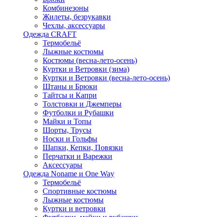
Комбинезоны
Жилеты, безрукавки
Чехлы, аксессуары
Одежда CRAFT
Термобельё
Лыжные костюмы
Костюмы (весна-лето-осень)
Куртки и Ветровки (зима)
Куртки и Ветровки (весна-лето-осень)
Штаны и Брюки
Тайтсы и Капри
Толстовки и Джемперы
Футболки и Рубашки
Майки и Топы
Шорты, Трусы
Носки и Гольфы
Шапки, Кепки, Повязки
Перчатки и Варежки
Аксессуары
Одежда Noname и One Way
Термобельё
Спортивные костюмы
Лыжные костюмы
Куртки и ветровки