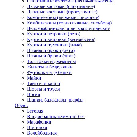
Спортивные костюмы (весна-лето-осень)
Лыжные костюмы (спортивные)
Лыжные костюмы (прогулочные)
Комбинезоны (лыжные гоночные)
Комбинезоны (горнолыжные, сноуборд)
Велокомбинезоны и лёгкоатлетические
Куртки и ветровки (лето)
Куртки и ветровки (весна/осень)
Куртки и пуховики (зима)
Штаны и брюки (лето)
Штаны и брюки (зима)
Толстовки и джемперы
Жилеты и безрукавки
Футболки и рубашки
Майки
Тайтсы и капри
Шорты и трусы
Носки
Шапки, балаклавы, шарфы
Обувь
Беговая
Внедорожники/Зимний бег
Марафонки
Шиповки
Волейбольная