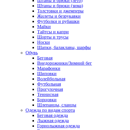
Штаны и брюки (лето)
Штаны и брюки (зима)
Толстовки и джемперы
Жилеты и безрукавки
Футболки и рубашки
Майки
Тайтсы и капри
Шорты и трусы
Носки
Шапки, балаклавы, шарфы
Обувь
Беговая
Внедорожники/Зимний бег
Марафонки
Шиповки
Волейбольная
Футбольная
Прогулочная
Теннисная
Борцовки
Шлепанцы, сланцы
Одежда по видам спорта
Беговая одежда
Лыжная одежда
Горнолыжная одежда