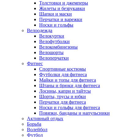
Толстовки и джемперы
Жилеты и безрукавки
Шапки и маски
Перчатки и варежки
Носки и гольфы
Велоодежда
Велокуртки
Велофутболки
Велокомбинезоны
Велошорты
Велоперчатки
Фитнес
Спортивные костюмы
Футболки для фитнеса
Майки и топы для фитнеса
Штаны и брюки для фитнеса
Лосины, капри и тайтсы
Шорты, трусы и юбки
Перчатки для фитнеса
Носки и гольфы для фитнеса
Повязки, банданы и напульсники
Активный отдых
Борьба
Волейбол
Футбол