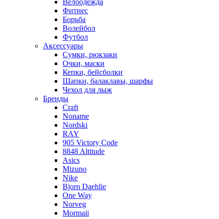
Велоодежда
Фитнес
Борьба
Волейбол
Футбол
Аксессуары
Сумки, рюкзаки
Очки, маски
Кепки, бейсболки
Шапки, балаклавы, шарфы
Чехол для лыж
Бренды
Craft
Noname
Nordski
RAY
905 Victory Code
8848 Altitude
Asics
Mizuno
Nike
Bjorn Daehlie
One Way
Norveg
Mormaii