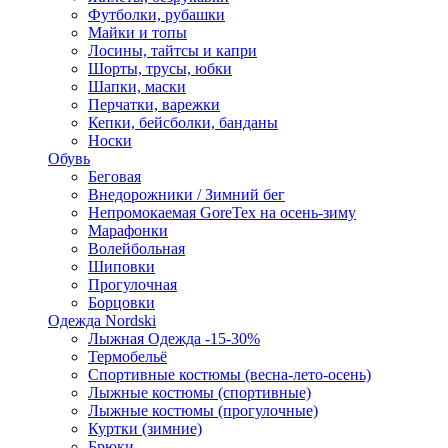
Футболки, рубашки
Майки и топы
Лосины, тайтсы и капри
Шорты, трусы, юбки
Шапки, маски
Перчатки, варежки
Кепки, бейсболки, банданы
Носки
Обувь
Беговая
Внедорожники / Зимний бег
Непромокаемая GoreTex на осень-зиму
Марафонки
Волейбольная
Шиповки
Прогулочная
Борцовки
Одежда Nordski
Лыжная Одежда -15-30%
Термобельё
Спортивные костюмы (весна-лето-осень)
Лыжные костюмы (спортивные)
Лыжные костюмы (прогулочные)
Куртки (зимние)
Брюки