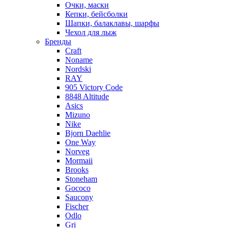
Очки, маски
Кепки, бейсболки
Шапки, балаклавы, шарфы
Чехол для лыж
Бренды
Craft
Noname
Nordski
RAY
905 Victory Code
8848 Altitude
Asics
Mizuno
Nike
Bjorn Daehlie
One Way
Norveg
Mormaii
Brooks
Stoneham
Gococo
Saucony
Fischer
Odlo
Gri