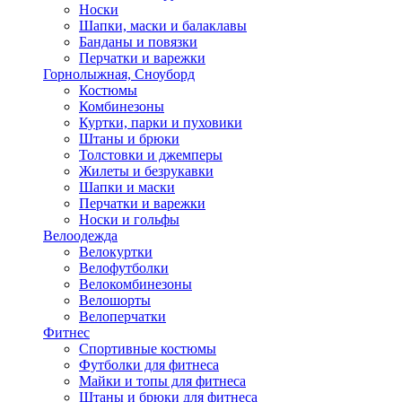
Носки
Шапки, маски и балаклавы
Банданы и повязки
Перчатки и варежки
Горнолыжная, Сноуборд
Костюмы
Комбинезоны
Куртки, парки и пуховики
Штаны и брюки
Толстовки и джемперы
Жилеты и безрукавки
Шапки и маски
Перчатки и варежки
Носки и гольфы
Велоодежда
Велокуртки
Велофутболки
Велокомбинезоны
Велошорты
Велоперчатки
Фитнес
Спортивные костюмы
Футболки для фитнеса
Майки и топы для фитнеса
Штаны и брюки для фитнеса