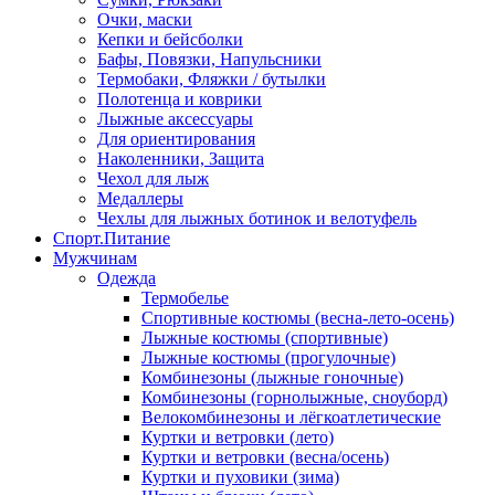
Очки, маски
Кепки и бейсболки
Бафы, Повязки, Напульсники
Термобаки, Фляжки / бутылки
Полотенца и коврики
Лыжные аксессуары
Для ориентирования
Наколенники, Защита
Чехол для лыж
Медаллеры
Чехлы для лыжных ботинок и велотуфель
Спорт.Питание
Мужчинам
Одежда
Термобелье
Спортивные костюмы (весна-лето-осень)
Лыжные костюмы (спортивные)
Лыжные костюмы (прогулочные)
Комбинезоны (лыжные гоночные)
Комбинезоны (горнолыжные, сноуборд)
Велокомбинезоны и лёгкоатлетические
Куртки и ветровки (лето)
Куртки и ветровки (весна/осень)
Куртки и пуховики (зима)