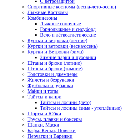
С ветрозащитой
Спортивные костюмы (весна-лето-осень)
Лыжные Костюмы
Комбинезоны
Лыжные гоночные
Горнолыжные и сноуборд
Вело и лёгкоатлетические
Куртки и ветровки (летние)
Куртки и ветровки (весна/осень)
Куртки и Ветровки (зима)
Зимние парки и пуховики
Штаны и брюки (летние)
Штаны и брюки (зимние)
Толстовки и джемперы
Жилеты и безрукавки
Футболки и рубашки
Майки и топы
Тайтсы и капри
Тайтсы и лосины (лето)
Тайтсы и лосины (зима - утеплённые)
Шорты и Юбки
Трусы, плавки и боксеры
Шапки, Маски
Бафы, Кепки, Повязки
Перчатки и Варежки