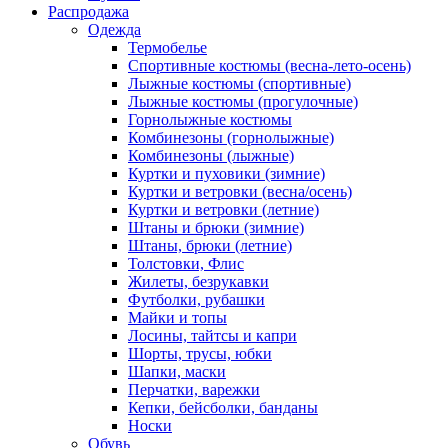
Распродажа
Одежда
Термобелье
Спортивные костюмы (весна-лето-осень)
Лыжные костюмы (спортивные)
Лыжные костюмы (прогулочные)
Горнолыжные костюмы
Комбинезоны (горнолыжные)
Комбинезоны (лыжные)
Куртки и пуховики (зимние)
Куртки и ветровки (весна/осень)
Куртки и ветровки (летние)
Штаны и брюки (зимние)
Штаны, брюки (летние)
Толстовки, Флис
Жилеты, безрукавки
Футболки, рубашки
Майки и топы
Лосины, тайтсы и капри
Шорты, трусы, юбки
Шапки, маски
Перчатки, варежки
Кепки, бейсболки, банданы
Носки
Обувь