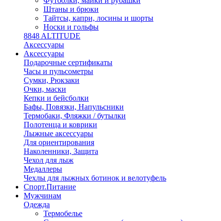
Футболки, майки и рубашки
Штаны и брюки
Тайтсы, капри, лосины и шорты
Носки и гольфы
8848 ALTITUDE
Аксессуары
Аксессуары
Подарочные сертификаты
Часы и пульсометры
Сумки, Рюкзаки
Очки, маски
Кепки и бейсболки
Бафы, Повязки, Напульсники
Термобаки, Фляжки / бутылки
Полотенца и коврики
Лыжные аксессуары
Для ориентирования
Наколенники, Защита
Чехол для лыж
Медаллеры
Чехлы для лыжных ботинок и велотуфель
Спорт.Питание
Мужчинам
Одежда
Термобелье