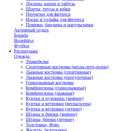
Лосины, капри и тайтсы
Шорты, трусы и юбки
Перчатки для фитнеса
Носки и гольфы для фитнеса
Повязки, банданы и напульсники
Активный отдых
Борьба
Волейбол
Футбол
Распродажа
Одежда
Термобелье
Спортивные костюмы (весна-лето-осень)
Лыжные костюмы (спортивные)
Лыжные костюмы (прогулочные)
Горнолыжные костюмы
Комбинезоны (горнолыжные)
Комбинезоны (лыжные)
Куртки и пуховики (зимние)
Куртки и ветровки (весна/осень)
Куртки и ветровки (летние)
Штаны и брюки (зимние)
Штаны, брюки (летние)
Толстовки, Флис
Жилеты, безрукавки