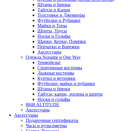
Штаны и Брюки
Тайтсы и Капри
Толстовки и Джемперы
Футболки и Рубашки
Майки и Топы
Шорты, Трусы
Носки и Гольфы
Шапки, Кепки, Повязки
Перчатки и Варежки
Аксессуары
Одежда Noname и One Way
Термобельё
Спортивные костюмы
Лыжные костюмы
Куртки и ветровки
Футболки, майки и рубашки
Штаны и брюки
Тайтсы, капри, лосины и шорты
Носки и гольфы
8848 ALTITUDE
Аксессуары
Аксессуары
Подарочные сертификаты
Часы и пульсометры
Сумки, Рюкзаки