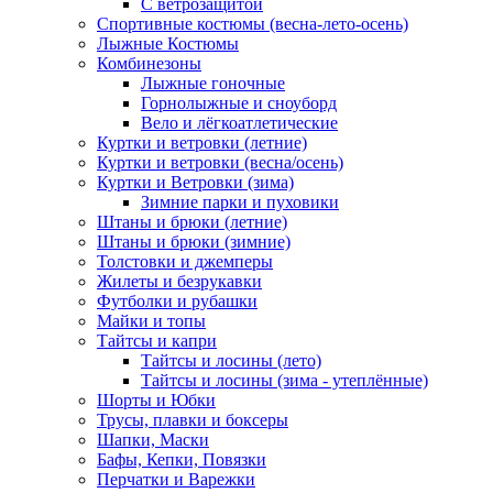
С ветрозащитой
Спортивные костюмы (весна-лето-осень)
Лыжные Костюмы
Комбинезоны
Лыжные гоночные
Горнолыжные и сноуборд
Вело и лёгкоатлетические
Куртки и ветровки (летние)
Куртки и ветровки (весна/осень)
Куртки и Ветровки (зима)
Зимние парки и пуховики
Штаны и брюки (летние)
Штаны и брюки (зимние)
Толстовки и джемперы
Жилеты и безрукавки
Футболки и рубашки
Майки и топы
Тайтсы и капри
Тайтсы и лосины (лето)
Тайтсы и лосины (зима - утеплённые)
Шорты и Юбки
Трусы, плавки и боксеры
Шапки, Маски
Бафы, Кепки, Повязки
Перчатки и Варежки