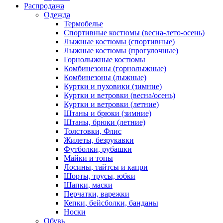
Распродажа
Одежда
Термобелье
Спортивные костюмы (весна-лето-осень)
Лыжные костюмы (спортивные)
Лыжные костюмы (прогулочные)
Горнолыжные костюмы
Комбинезоны (горнолыжные)
Комбинезоны (лыжные)
Куртки и пуховики (зимние)
Куртки и ветровки (весна/осень)
Куртки и ветровки (летние)
Штаны и брюки (зимние)
Штаны, брюки (летние)
Толстовки, Флис
Жилеты, безрукавки
Футболки, рубашки
Майки и топы
Лосины, тайтсы и капри
Шорты, трусы, юбки
Шапки, маски
Перчатки, варежки
Кепки, бейсболки, банданы
Носки
Обувь