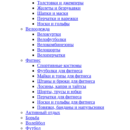
Толстовки и джемперы
Жилеты и безрукавки
Шапки и маски
Перчатки и варежки
Носки и гольфы
Велоодежда
Велокуртки
Велофутболки
Велокомбинезоны
Велошорты
Велоперчатки
Фитнес
Спортивные костюмы
Футболки для фитнеса
Майки и топы для фитнеса
Штаны и брюки для фитнеса
Лосины, капри и тайтсы
Шорты, трусы и юбки
Перчатки для фитнеса
Носки и гольфы для фитнеса
Повязки, банданы и напульсники
Активный отдых
Борьба
Волейбол
Футбол