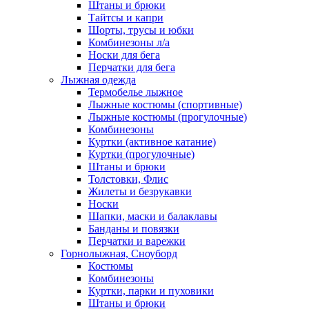
Штаны и брюки
Тайтсы и капри
Шорты, трусы и юбки
Комбинезоны л/а
Носки для бега
Перчатки для бега
Лыжная одежда
Термобелье лыжное
Лыжные костюмы (спортивные)
Лыжные костюмы (прогулочные)
Комбинезоны
Куртки (активное катание)
Куртки (прогулочные)
Штаны и брюки
Толстовки, Флис
Жилеты и безрукавки
Носки
Шапки, маски и балаклавы
Банданы и повязки
Перчатки и варежки
Горнолыжная, Сноуборд
Костюмы
Комбинезоны
Куртки, парки и пуховики
Штаны и брюки