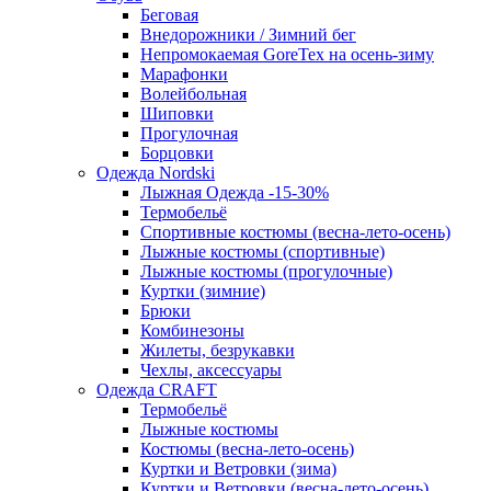
Беговая
Внедорожники / Зимний бег
Непромокаемая GoreTex на осень-зиму
Марафонки
Волейбольная
Шиповки
Прогулочная
Борцовки
Одежда Nordski
Лыжная Одежда -15-30%
Термобельё
Спортивные костюмы (весна-лето-осень)
Лыжные костюмы (спортивные)
Лыжные костюмы (прогулочные)
Куртки (зимние)
Брюки
Комбинезоны
Жилеты, безрукавки
Чехлы, аксессуары
Одежда CRAFT
Термобельё
Лыжные костюмы
Костюмы (весна-лето-осень)
Куртки и Ветровки (зима)
Куртки и Ветровки (весна-лето-осень)