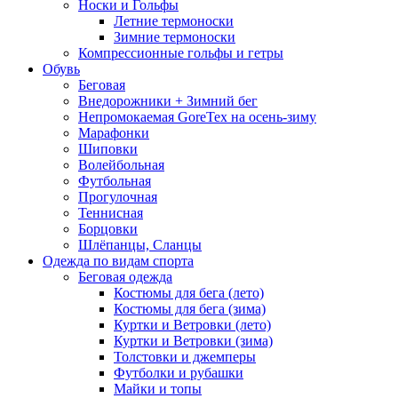
Носки и Гольфы
Летние термоноски
Зимние термоноски
Компрессионные гольфы и гетры
Обувь
Беговая
Внедорожники + Зимний бег
Непромокаемая GoreTex на осень-зиму
Марафонки
Шиповки
Волейбольная
Футбольная
Прогулочная
Теннисная
Борцовки
Шлёпанцы, Сланцы
Одежда по видам спорта
Беговая одежда
Костюмы для бега (лето)
Костюмы для бега (зима)
Куртки и Ветровки (лето)
Куртки и Ветровки (зима)
Толстовки и джемперы
Футболки и рубашки
Майки и топы