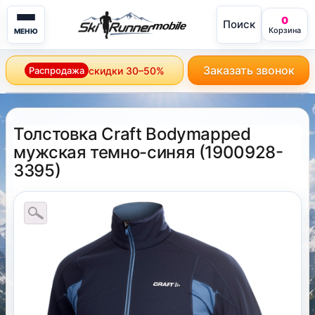
0
Поиск
mobile
Корзина
МЕНЮ
Заказать звонок
Распродажа
скидки 30–50%
Толстовка Craft Bodymapped
мужская темно-синяя
(
1900928-
3395
)