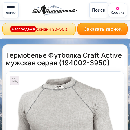
0
Поиск
mobile
Корзина
МЕНЮ
Заказать звонок
Распродажа
скидки 30–50%
Термобелье Футболка Craft Active
мужская серая
(
194002-3950
)