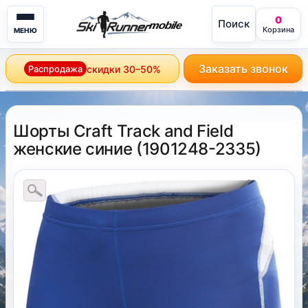
0
Поиск
mobile
Корзина
МЕНЮ
Заказать звонок
Распродажа
скидки 30–50%
Шорты Craft Track and Field
женские синие
(
1901248-2335
)