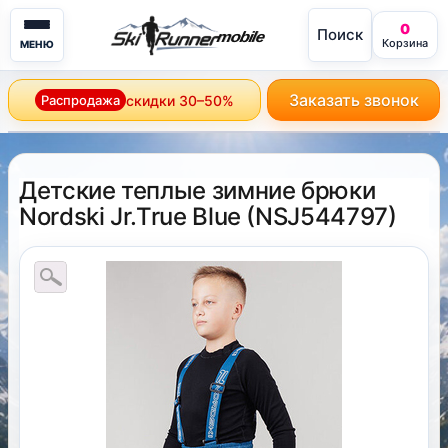
0
Поиск
mobile
Корзина
МЕНЮ
Заказать звонок
Распродажа
скидки 30–50%
Детские теплые зимние брюки
Nordski Jr.True Blue
(
NSJ544797
)