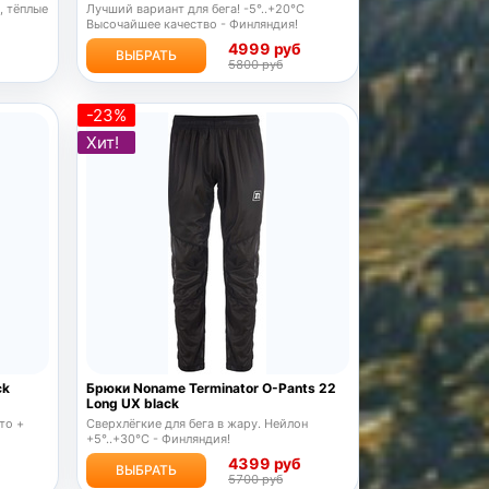
, тёплые
Лучший вариант для бега! -5°..+20°C
Высочайшее качество - Финляндия!
б
4999 руб
ВЫБРАТЬ
5800 руб
-23%
Хит!
ck
Брюки Noname Terminator O-Pants 22
Long UX black
то +
Сверхлёгкие для бега в жару. Нейлон
+5°..+30°С - Финляндия!
б
4399 руб
ВЫБРАТЬ
5700 руб