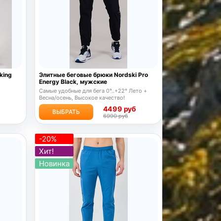
king
Элитные беговые брюки Nordski Pro
Energy Black, мужские
Самые удобные для бега 0°..+22° Лето +
Весна/осень, Высокое качество!
б
4499 руб
ВЫБРАТЬ
6990 руб
-20%
Хит!
Новинка