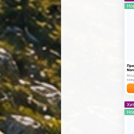
Но
Пре
Nor
Мощ
кажд
Хит
Но