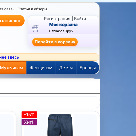
ая связь
Статьи и обзоры
Регистрация
|
Войти
ть звонок
Моя корзина
0 товаров
0 руб
нее здесь
Мужчинам
Женщинам
Детям
Бренды
-15%
Хит!