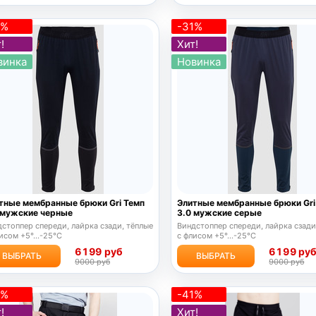
1%
-31%
!
Хит!
винка
Новинка
тные мембранные брюки Gri Темп
Элитные мембранные брюки Gri
 мужские черные
3.0 мужские серые
стоппер спереди, лайрка сзади, тёплые
Виндстоппер спереди, лайрка сзади
исом +5°...-25°C
с флисом +5°...-25°C
6199 руб
6199 ру
ВЫБРАТЬ
ВЫБРАТЬ
9000 руб
9000 руб
7%
-41%
!
Хит!