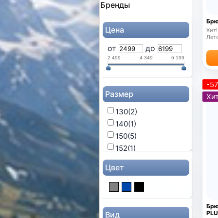
Бренды
Брю
Цена
Хит!
Лето
от
до
2 499
4 349
6 199
-5
Размер
Хит
130
(2)
140
(1)
150
(5)
152
(1)
164
(2)
Цвет
XXS
(5)
XS
(5)
S
(14)
Брю
M
(19)
PLU
Вид