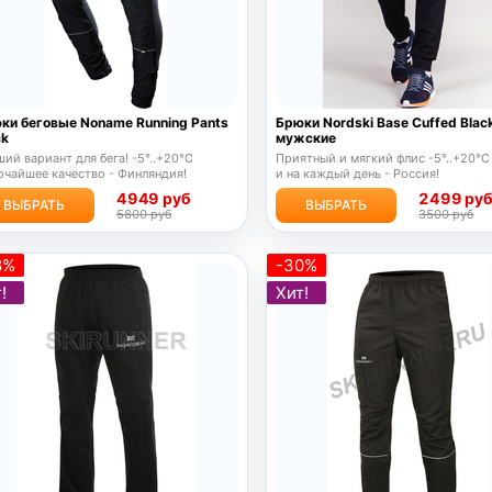
ки беговые Noname Running Pants
Брюки Nordski Base Cuffed Blac
ck
мужские
ий вариант для бега! -5°..+20°C
Приятный и мягкий флис -5°..+20°C
очайшее качество - Финляндия!
и на каждый день - Россия!
4949 руб
2499 ру
ВЫБРАТЬ
ВЫБРАТЬ
5800 руб
3500 руб
8%
-30%
!
Хит!