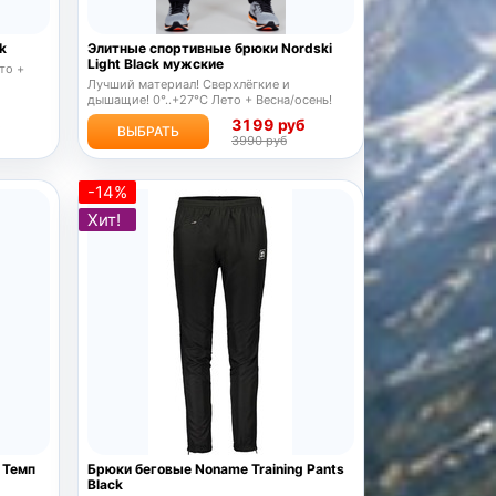
k
Элитные спортивные брюки Nordski
Light Black мужские
то +
Лучший материал! Сверхлёгкие и
дышащие! 0°..+27°С Лето + Весна/осень!
б
3199 руб
ВЫБРАТЬ
3990 руб
-14%
Хит!
 Темп
Брюки беговые Noname Training Pants
Black