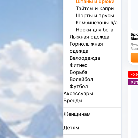
Штаны и брюки
Тайтсы и капри
Шорты и трусы
Комбинезоны л/а
Носки для бега
Брю
Лыжная одежда
Bla
Горнолыжная
Лучш
Выс
одежда
Велоодежда
Фитнес
Борьба
-3
Волейбол
Хит
Футбол
Аксессуары
Бренды
Женщинам
Детям