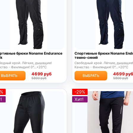
ртивные брюки Noname Endurance
Спортивные брюки Noname Endu
ck
темно-синий
бодный крой. Лёгкие, дышащие!
Свободный крой. Лёгкие, дышащие
ство - Финляндия! 0°...+20°С
Качество - Финляндия! 0°...+20°С
4699 руб
4699 ру
ВЫБРАТЬ
ВЫБРАТЬ
5800 руб
5800 руб
5%
-29%
!
Хит!