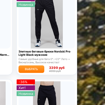
Новинка
Элитные беговые брюки Nordski Pro
 Warm
Light Black мужские
 -
Самые удобные для бега 0°..+22° Лето +
Весна/осень, Высокое качество!
б
3399 руб
ВЫБРАТЬ
4990 руб
-36%
Хит!
Новинка