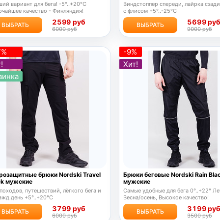
ий вариант для бега! -5°..+20°C
Виндстоппер спереди, лайрка сзади
очайшее качество - Финляндия!
с флисом +5°..-25°C
2599 руб
5699 ру
ВЫБРАТЬ
ВЫБРАТЬ
6000 руб
9000 руб
7%
-9%
!
Хит!
винка
розащитные брюки Nordski Travel
Брюки беговые Nordski Rain Bla
ck мужские
мужские
походов, путешествий, лёгкого бега и
Самые удобные для бега 0°..+22° Ле
ажд.день +5°..+20°С
Весна/осень, Высокое качество!
3799 руб
3199 ру
ВЫБРАТЬ
ВЫБРАТЬ
6000 руб
3500 руб