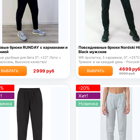
овые брюки RUNDAY с карманами и
Повседневные брюки Nordski Hi
нией
Black мужские
е удобные для бега 0°..+22° Лето +
WR пропитка,
5 карманов,
0°..+25°C
а/осень, Высокое качество!
Трекинг и на каждый день - Россия!
4699 ру
2999 руб
ВЫБРАТЬ
ВЫБРАТЬ
6990 руб
7%
-20%
!
Хит!
винка
Новинка