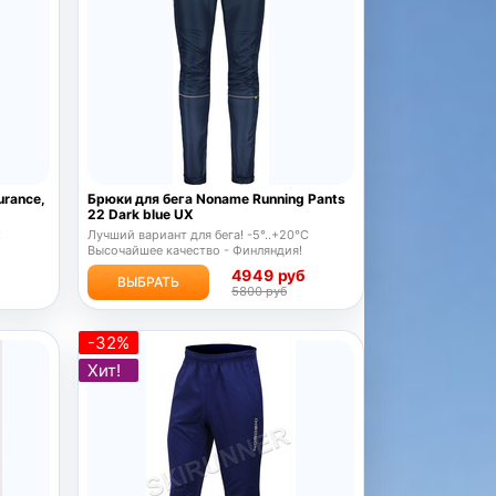
rance,
Брюки для бега Noname Running Pants
22 Dark blue UX
!
Лучший вариант для бега! -5°..+20°C
Высочайшее качество - Финляндия!
б
4949 руб
ВЫБРАТЬ
5800 руб
-32%
Хит!