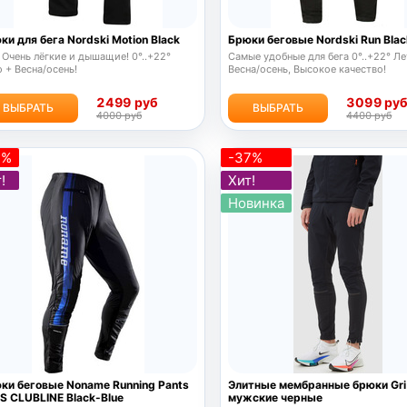
ки для бега Nordski Motion Black
Брюки беговые Nordski Run Blac
 Очень лёгкие и дышащие! 0°..+22°
Самые удобные для бега 0°..+22° Ле
 + Весна/осень!
Весна/осень, Высокое качество!
2499 руб
3099 ру
ВЫБРАТЬ
ВЫБРАТЬ
4000 руб
4400 руб
7%
-37%
!
Хит!
Новинка
ки беговые Noname Running Pants
Элитные мембранные брюки Gri
S CLUBLINE Black-Blue
мужские черные