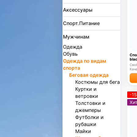
Аксессуары
Спорт.Питание
Мужчинам
Одежда
Обувь
Спо
bla
Одежда по видам
Сво
спорта
Каче
Беговая одежда
Костюмы для бега
Куртки и
-1
ветровки
Хит
Толстовки и
джемперы
Футболки и
рубашки
Майки