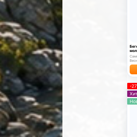
Бег
мол
Самы
Весн
-2
Хит
Но