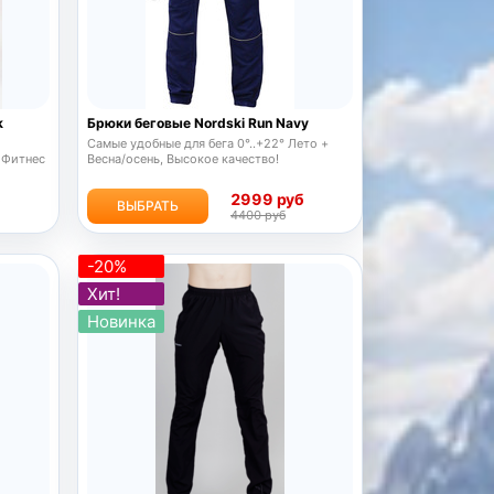
k
Брюки беговые Nordski Run Navy
Самые удобные для бега 0°..+22° Лето +
 Фитнес
Весна/осень, Высокое качество!
б
2999 руб
ВЫБРАТЬ
4400 руб
-20%
Хит!
Новинка