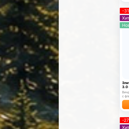
-3
Хит
Но
Эли
3.0
Винд
с фл
-2
Хит