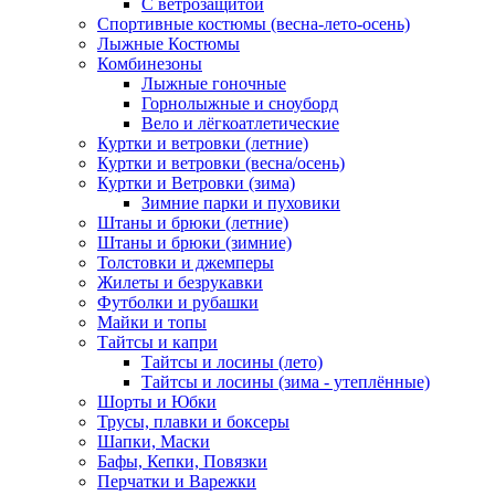
С ветрозащитой
Спортивные костюмы (весна-лето-осень)
Лыжные Костюмы
Комбинезоны
Лыжные гоночные
Горнолыжные и сноуборд
Вело и лёгкоатлетические
Куртки и ветровки (летние)
Куртки и ветровки (весна/осень)
Куртки и Ветровки (зима)
Зимние парки и пуховики
Штаны и брюки (летние)
Штаны и брюки (зимние)
Толстовки и джемперы
Жилеты и безрукавки
Футболки и рубашки
Майки и топы
Тайтсы и капри
Тайтсы и лосины (лето)
Тайтсы и лосины (зима - утеплённые)
Шорты и Юбки
Трусы, плавки и боксеры
Шапки, Маски
Бафы, Кепки, Повязки
Перчатки и Варежки