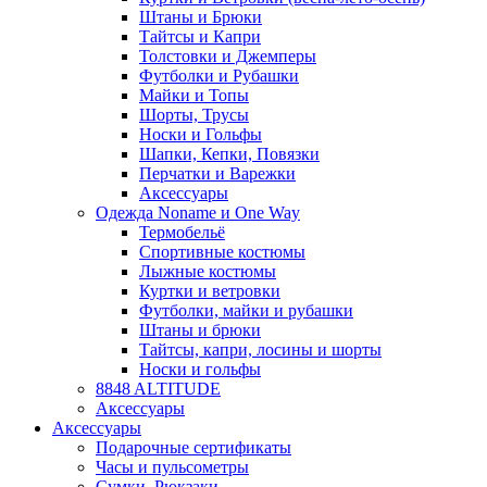
Штаны и Брюки
Тайтсы и Капри
Толстовки и Джемперы
Футболки и Рубашки
Майки и Топы
Шорты, Трусы
Носки и Гольфы
Шапки, Кепки, Повязки
Перчатки и Варежки
Аксессуары
Одежда Noname и One Way
Термобельё
Спортивные костюмы
Лыжные костюмы
Куртки и ветровки
Футболки, майки и рубашки
Штаны и брюки
Тайтсы, капри, лосины и шорты
Носки и гольфы
8848 ALTITUDE
Аксессуары
Аксессуары
Подарочные сертификаты
Часы и пульсометры
Сумки, Рюкзаки