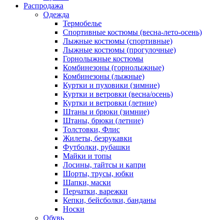
Распродажа
Одежда
Термобелье
Спортивные костюмы (весна-лето-осень)
Лыжные костюмы (спортивные)
Лыжные костюмы (прогулочные)
Горнолыжные костюмы
Комбинезоны (горнолыжные)
Комбинезоны (лыжные)
Куртки и пуховики (зимние)
Куртки и ветровки (весна/осень)
Куртки и ветровки (летние)
Штаны и брюки (зимние)
Штаны, брюки (летние)
Толстовки, Флис
Жилеты, безрукавки
Футболки, рубашки
Майки и топы
Лосины, тайтсы и капри
Шорты, трусы, юбки
Шапки, маски
Перчатки, варежки
Кепки, бейсболки, банданы
Носки
Обувь