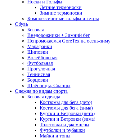
Носки и Гольфы
Летние термоноски
Зимние термоноски
Компрессионные гольфы и гетры
Обувь
Беговая
Внедорожники + Зимний бег
Непромокаемая GoreTex на осень-зиму
Марафонки
Шиповки
Волейбольная
Футбольная
Прогулочная
Теннисная
Борцовки
Шлёпанцы, Сланцы
Одежда по видам спорта
Беговая одежда
Костюмы для бега (лето)
Костюмы для бега (зима)
Куртки и Ветровки (лето)
Куртки и Ветровки (зима)
Толстовки и джемперы
Футболки и рубашки
Майки и топы