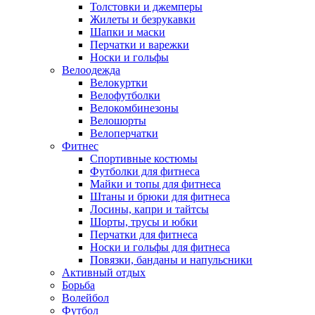
Толстовки и джемперы
Жилеты и безрукавки
Шапки и маски
Перчатки и варежки
Носки и гольфы
Велоодежда
Велокуртки
Велофутболки
Велокомбинезоны
Велошорты
Велоперчатки
Фитнес
Спортивные костюмы
Футболки для фитнеса
Майки и топы для фитнеса
Штаны и брюки для фитнеса
Лосины, капри и тайтсы
Шорты, трусы и юбки
Перчатки для фитнеса
Носки и гольфы для фитнеса
Повязки, банданы и напульсники
Активный отдых
Борьба
Волейбол
Футбол