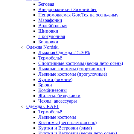
Беговая
Внедорожники / Зимний бег
Непромокаемая GoreTex на осень-зиму
Марафонки
Волейбольная
Шиповки
Прогулочная
Борцовки
Одежда Nordski
Лыжная Одежда -15-30%
Термобельё
Спортивные костюмы (весна-лето-осень)
Лыжные костюмы (спортивные)
Лыжные костюмы (прогулочные)
Куртки (зимние)
Брюки
Комбинезоны
Жилеты, безрукавки
Чехлы, аксессуары
Одежда CRAFT
Термобельё
Лыжные костюмы
Костюмы (весна-лето-осень)
Куртки и Ветровки (зима)
Куртки и Ветровки (весна-лето-осень)