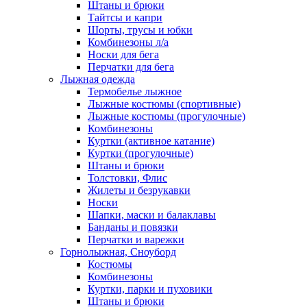
Штаны и брюки
Тайтсы и капри
Шорты, трусы и юбки
Комбинезоны л/а
Носки для бега
Перчатки для бега
Лыжная одежда
Термобелье лыжное
Лыжные костюмы (спортивные)
Лыжные костюмы (прогулочные)
Комбинезоны
Куртки (активное катание)
Куртки (прогулочные)
Штаны и брюки
Толстовки, Флис
Жилеты и безрукавки
Носки
Шапки, маски и балаклавы
Банданы и повязки
Перчатки и варежки
Горнолыжная, Сноуборд
Костюмы
Комбинезоны
Куртки, парки и пуховики
Штаны и брюки