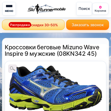
0
Поиск
mobile
Корзина
МЕНЮ
Заказать звонок
Распродажа
скидки 30–50%
Кроссовки беговые Mizuno Wave
Inspire 9 мужские
(
08KN342 45
)