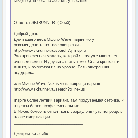
Мизуно для бега по асфальту, вес 95кг.
________________________________
Ответ от SKIRUNNER: (Юрий)
Добрый день.
Для вашего веса Mizuno Wave Inspire могу
рекомендовать, вот все расцветки -
http://www.skirunner.ru/search?q=inspire
Это проверенная модель, которой я сам уже много лет
очень доволен. И друзья атлеты тоже. Она и крепкая, и
дышит, и амортизация на уровне. Есть внутренняя
поддержка.
или Mizuno Wave Nexus чуть попроще вариант -
http://www.skirunner.ru/search?q=nexus
Inspire более летний вариант, там продуваемая сеточка. И
в целом более профессиональные.
В Nexus более плотная ткань сверху, они чуть попроще в
плане амортизации
________________________________
Дмитрий: Спасибо