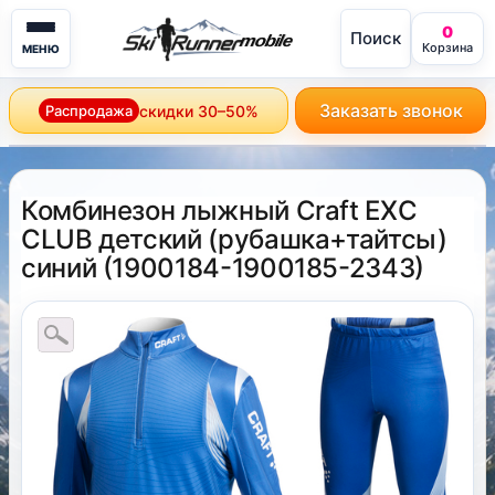
0
Поиск
mobile
Корзина
МЕНЮ
Заказать звонок
Распродажа
скидки 30–50%
Комбинезон лыжный Craft EXC
CLUB детский (рубашка+тайтсы)
синий
(
1900184-1900185-2343
)