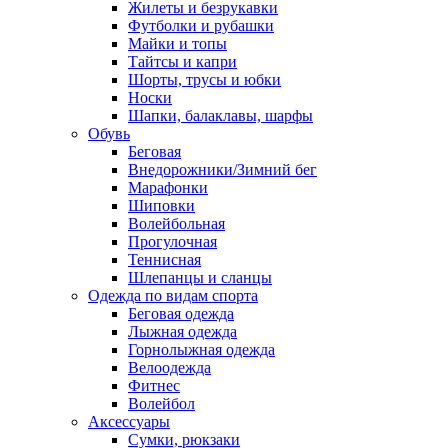
Жилеты и безрукавки
Футболки и рубашки
Майки и топы
Тайтсы и капри
Шорты, трусы и юбки
Носки
Шапки, балаклавы, шарфы
Обувь
Беговая
Внедорожники/Зимний бег
Марафонки
Шиповки
Волейбольная
Прогулочная
Теннисная
Шлепанцы и сланцы
Одежда по видам спорта
Беговая одежда
Лыжная одежда
Горнолыжная одежда
Велоодежда
Фитнес
Волейбол
Аксессуары
Сумки, рюкзаки