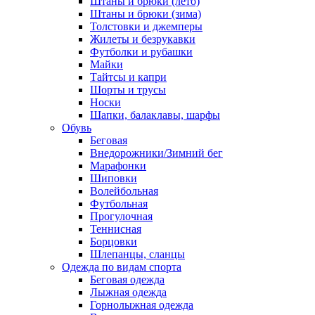
Штаны и брюки (лето)
Штаны и брюки (зима)
Толстовки и джемперы
Жилеты и безрукавки
Футболки и рубашки
Майки
Тайтсы и капри
Шорты и трусы
Носки
Шапки, балаклавы, шарфы
Обувь
Беговая
Внедорожники/Зимний бег
Марафонки
Шиповки
Волейбольная
Футбольная
Прогулочная
Теннисная
Борцовки
Шлепанцы, сланцы
Одежда по видам спорта
Беговая одежда
Лыжная одежда
Горнолыжная одежда