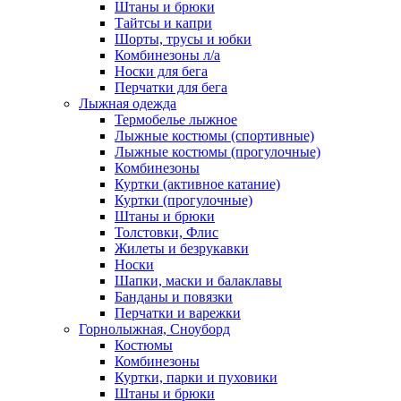
Штаны и брюки
Тайтсы и капри
Шорты, трусы и юбки
Комбинезоны л/а
Носки для бега
Перчатки для бега
Лыжная одежда
Термобелье лыжное
Лыжные костюмы (спортивные)
Лыжные костюмы (прогулочные)
Комбинезоны
Куртки (активное катание)
Куртки (прогулочные)
Штаны и брюки
Толстовки, Флис
Жилеты и безрукавки
Носки
Шапки, маски и балаклавы
Банданы и повязки
Перчатки и варежки
Горнолыжная, Сноуборд
Костюмы
Комбинезоны
Куртки, парки и пуховики
Штаны и брюки