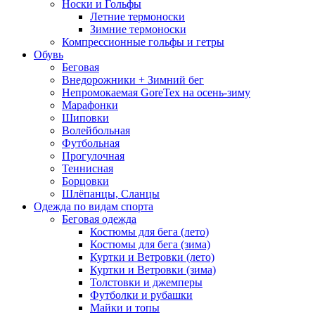
Носки и Гольфы
Летние термоноски
Зимние термоноски
Компрессионные гольфы и гетры
Обувь
Беговая
Внедорожники + Зимний бег
Непромокаемая GoreTex на осень-зиму
Марафонки
Шиповки
Волейбольная
Футбольная
Прогулочная
Теннисная
Борцовки
Шлёпанцы, Сланцы
Одежда по видам спорта
Беговая одежда
Костюмы для бега (лето)
Костюмы для бега (зима)
Куртки и Ветровки (лето)
Куртки и Ветровки (зима)
Толстовки и джемперы
Футболки и рубашки
Майки и топы