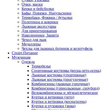
Очки, маски
Кепки и бейсболки
Бафы, Повязки, Напульсники
Термобаки, Фляжки / бутылки
Полотенца и коврики
Лыжные аксессуары
Для ориентирования
Наколенники, Защита
Чехол для лыж
Медаллеры
Чехлы для лыжных ботинок и велотуфель
Спорт.Питание
Мужчинам
Одежда
Термобелье
Спортивные костюмы (весна-лето-осень)
Лыжные костюмы (спортивные)
Лыжные костюмы (прогулочные)
Комбинезоны (лыжные гоночные)
Комбинезоны (горнолыжные, сноуборд)
Велокомбинезоны и лёгкоатлетические
Куртки и ветровки (лето)
Куртки и ветровки (весна/осень)
Куртки и пуховики (зима)