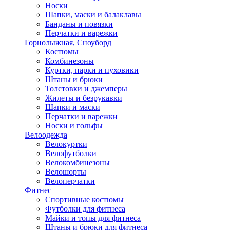
Носки
Шапки, маски и балаклавы
Банданы и повязки
Перчатки и варежки
Горнолыжная, Сноуборд
Костюмы
Комбинезоны
Куртки, парки и пуховики
Штаны и брюки
Толстовки и джемперы
Жилеты и безрукавки
Шапки и маски
Перчатки и варежки
Носки и гольфы
Велоодежда
Велокуртки
Велофутболки
Велокомбинезоны
Велошорты
Велоперчатки
Фитнес
Спортивные костюмы
Футболки для фитнеса
Майки и топы для фитнеса
Штаны и брюки для фитнеса