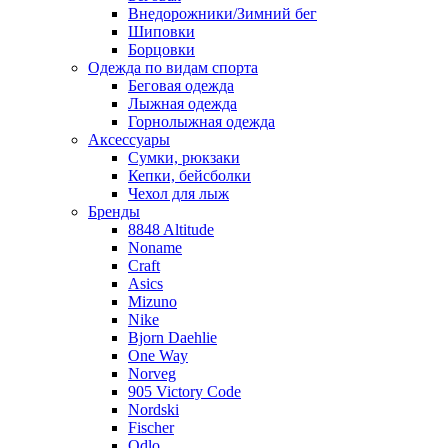
Внедорожники/Зимний бег
Шиповки
Борцовки
Одежда по видам спорта
Беговая одежда
Лыжная одежда
Горнолыжная одежда
Аксессуары
Сумки, рюкзаки
Кепки, бейсболки
Чехол для лыж
Бренды
8848 Altitude
Noname
Craft
Asics
Mizuno
Nike
Bjorn Daehlie
One Way
Norveg
905 Victory Code
Nordski
Fischer
Odlo