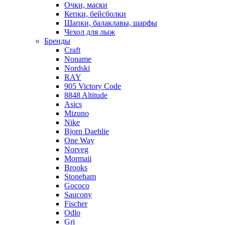
Очки, маски
Кепки, бейсболки
Шапки, балаклавы, шарфы
Чехол для лыж
Бренды
Craft
Noname
Nordski
RAY
905 Victory Code
8848 Altitude
Asics
Mizuno
Nike
Bjorn Daehlie
One Way
Norveg
Mormaii
Brooks
Stoneham
Gococo
Saucony
Fischer
Odlo
Gri