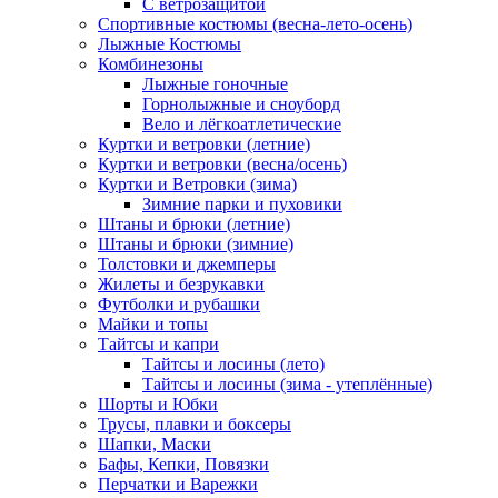
С ветрозащитой
Спортивные костюмы (весна-лето-осень)
Лыжные Костюмы
Комбинезоны
Лыжные гоночные
Горнолыжные и сноуборд
Вело и лёгкоатлетические
Куртки и ветровки (летние)
Куртки и ветровки (весна/осень)
Куртки и Ветровки (зима)
Зимние парки и пуховики
Штаны и брюки (летние)
Штаны и брюки (зимние)
Толстовки и джемперы
Жилеты и безрукавки
Футболки и рубашки
Майки и топы
Тайтсы и капри
Тайтсы и лосины (лето)
Тайтсы и лосины (зима - утеплённые)
Шорты и Юбки
Трусы, плавки и боксеры
Шапки, Маски
Бафы, Кепки, Повязки
Перчатки и Варежки