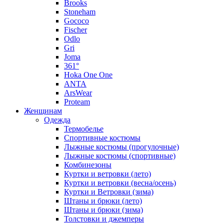
Brooks
Stoneham
Gococo
Fischer
Odlo
Gri
Joma
361°
Hoka One One
ANTA
ArsWear
Proteam
Женщинам
Одежда
Термобелье
Спортивные костюмы
Лыжные костюмы (прогулочные)
Лыжные костюмы (спортивные)
Комбинезоны
Куртки и ветровки (лето)
Куртки и ветровки (весна/осень)
Куртки и Ветровки (зима)
Штаны и брюки (лето)
Штаны и брюки (зима)
Толстовки и джемперы