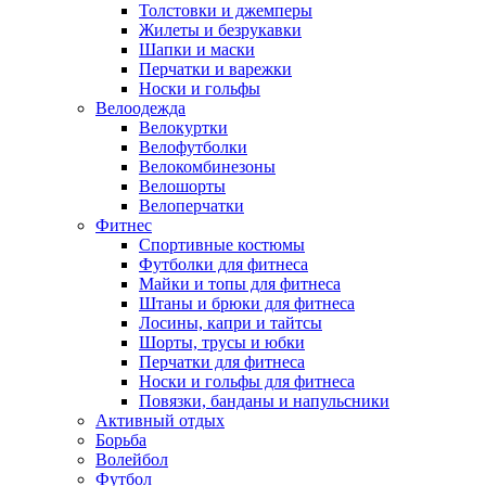
Толстовки и джемперы
Жилеты и безрукавки
Шапки и маски
Перчатки и варежки
Носки и гольфы
Велоодежда
Велокуртки
Велофутболки
Велокомбинезоны
Велошорты
Велоперчатки
Фитнес
Спортивные костюмы
Футболки для фитнеса
Майки и топы для фитнеса
Штаны и брюки для фитнеса
Лосины, капри и тайтсы
Шорты, трусы и юбки
Перчатки для фитнеса
Носки и гольфы для фитнеса
Повязки, банданы и напульсники
Активный отдых
Борьба
Волейбол
Футбол