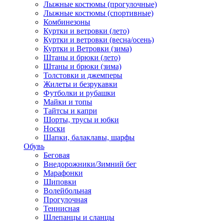
Лыжные костюмы (прогулочные)
Лыжные костюмы (спортивные)
Комбинезоны
Куртки и ветровки (лето)
Куртки и ветровки (весна/осень)
Куртки и Ветровки (зима)
Штаны и брюки (лето)
Штаны и брюки (зима)
Толстовки и джемперы
Жилеты и безрукавки
Футболки и рубашки
Майки и топы
Тайтсы и капри
Шорты, трусы и юбки
Носки
Шапки, балаклавы, шарфы
Обувь
Беговая
Внедорожники/Зимний бег
Марафонки
Шиповки
Волейбольная
Прогулочная
Теннисная
Шлепанцы и сланцы