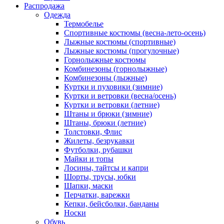
Распродажа
Одежда
Термобелье
Спортивные костюмы (весна-лето-осень)
Лыжные костюмы (спортивные)
Лыжные костюмы (прогулочные)
Горнолыжные костюмы
Комбинезоны (горнолыжные)
Комбинезоны (лыжные)
Куртки и пуховики (зимние)
Куртки и ветровки (весна/осень)
Куртки и ветровки (летние)
Штаны и брюки (зимние)
Штаны, брюки (летние)
Толстовки, Флис
Жилеты, безрукавки
Футболки, рубашки
Майки и топы
Лосины, тайтсы и капри
Шорты, трусы, юбки
Шапки, маски
Перчатки, варежки
Кепки, бейсболки, банданы
Носки
Обувь