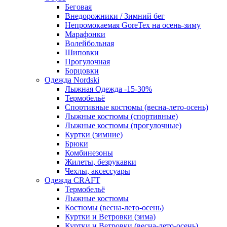
Беговая
Внедорожники / Зимний бег
Непромокаемая GoreTex на осень-зиму
Марафонки
Волейбольная
Шиповки
Прогулочная
Борцовки
Одежда Nordski
Лыжная Одежда -15-30%
Термобельё
Спортивные костюмы (весна-лето-осень)
Лыжные костюмы (спортивные)
Лыжные костюмы (прогулочные)
Куртки (зимние)
Брюки
Комбинезоны
Жилеты, безрукавки
Чехлы, аксессуары
Одежда CRAFT
Термобельё
Лыжные костюмы
Костюмы (весна-лето-осень)
Куртки и Ветровки (зима)
Куртки и Ветровки (весна-лето-осень)