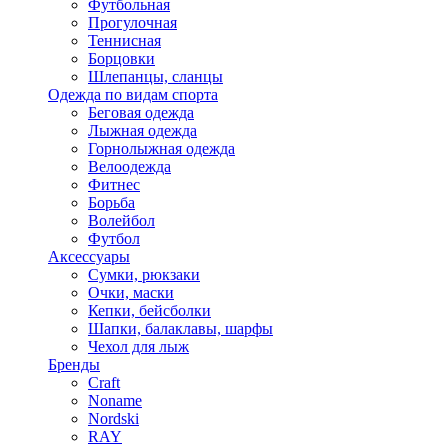
Футбольная
Прогулочная
Теннисная
Борцовки
Шлепанцы, сланцы
Одежда по видам спорта
Беговая одежда
Лыжная одежда
Горнолыжная одежда
Велоодежда
Фитнес
Борьба
Волейбол
Футбол
Аксессуары
Сумки, рюкзаки
Очки, маски
Кепки, бейсболки
Шапки, балаклавы, шарфы
Чехол для лыж
Бренды
Craft
Noname
Nordski
RAY