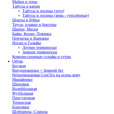
Майки и топы
Тайтсы и капри
Тайтсы и лосины (лето)
Тайтсы и лосины (зима - утеплённые)
Шорты и Юбки
Трусы, плавки и боксеры
Шапки, Маски
Бафы, Кепки, Повязки
Перчатки и Варежки
Носки и Гольфы
Летние термоноски
Зимние термоноски
Компрессионные гольфы и гетры
Обувь
Беговая
Внедорожники + Зимний бег
Непромокаемая GoreTex на осень-зиму
Марафонки
Шиповки
Волейбольная
Футбольная
Прогулочная
Теннисная
Борцовки
Шлёпанцы, Сланцы