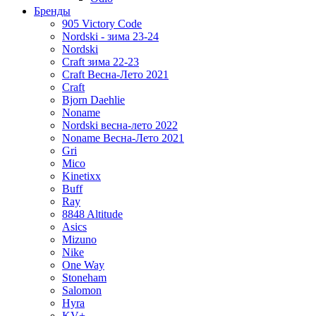
Бренды
905 Victory Code
Nordski - зима 23-24
Nordski
Craft зима 22-23
Craft Весна-Лето 2021
Craft
Bjorn Daehlie
Noname
Nordski весна-лето 2022
Noname Весна-Лето 2021
Gri
Mico
Kinetixx
Buff
Ray
8848 Altitude
Asics
Mizuno
Nike
One Way
Stoneham
Salomon
Hyra
KV+