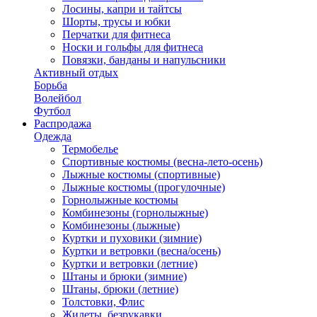
Лосины, капри и тайтсы
Шорты, трусы и юбки
Перчатки для фитнеса
Носки и гольфы для фитнеса
Повязки, банданы и напульсники
Активный отдых
Борьба
Волейбол
Футбол
Распродажа
Одежда
Термобелье
Спортивные костюмы (весна-лето-осень)
Лыжные костюмы (спортивные)
Лыжные костюмы (прогулочные)
Горнолыжные костюмы
Комбинезоны (горнолыжные)
Комбинезоны (лыжные)
Куртки и пуховики (зимние)
Куртки и ветровки (весна/осень)
Куртки и ветровки (летние)
Штаны и брюки (зимние)
Штаны, брюки (летние)
Толстовки, Флис
Жилеты, безрукавки