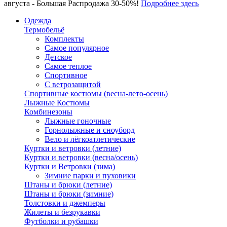
августа - Большая Распродажа 30-50%!
Подробнее здесь
Одежда
Термобельё
Комплекты
Самое популярное
Детское
Самое теплое
Спортивное
С ветрозащитой
Спортивные костюмы (весна-лето-осень)
Лыжные Костюмы
Комбинезоны
Лыжные гоночные
Горнолыжные и сноуборд
Вело и лёгкоатлетические
Куртки и ветровки (летние)
Куртки и ветровки (весна/осень)
Куртки и Ветровки (зима)
Зимние парки и пуховики
Штаны и брюки (летние)
Штаны и брюки (зимние)
Толстовки и джемперы
Жилеты и безрукавки
Футболки и рубашки