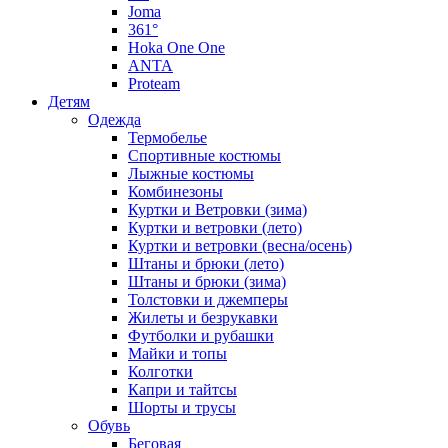
Joma
361°
Hoka One One
ANTA
Proteam
Детям
Одежда
Термобелье
Спортивные костюмы
Лыжные костюмы
Комбинезоны
Куртки и Ветровки (зима)
Куртки и ветровки (лето)
Куртки и ветровки (весна/осень)
Штаны и брюки (лето)
Штаны и брюки (зима)
Толстовки и джемперы
Жилеты и безрукавки
Футболки и рубашки
Майки и топы
Колготки
Капри и тайтсы
Шорты и трусы
Обувь
Беговая