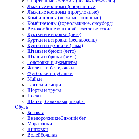
Спортивные костюмы (весна-лето-осень)
Лыжные костюмы (спортивные)
Лыжные костюмы (прогулочные)
Комбинезоны (лыжные гоночные)
Комбинезоны (горнолыжные, сноуборд)
Велокомбинезоны и лёгкоатлетические
Куртки и ветровки (лето)
Куртки и ветровки (весна/осень)
Куртки и пуховики (зима)
Штаны и брюки (лето)
Штаны и брюки (зима)
Толстовки и джемперы
Жилеты и безрукавки
Футболки и рубашки
Майки
Тайтсы и капри
Шорты и трусы
Носки
Шапки, балаклавы, шарфы
Обувь
Беговая
Внедорожники/Зимний бег
Марафонки
Шиповки
Волейбольная