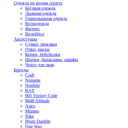
Одежда по видам спорта
Беговая одежда
Лыжная одежда
Горнолыжная одежда
Велоодежда
Фитнес
Волейбол
Аксессуары
Сумки, рюкзаки
Очки, маски
Кепки, бейсболки
Шапки, балаклавы, шарфы
Чехол для лыж
Бренды
Craft
Noname
Nordski
RAY
905 Victory Code
8848 Altitude
Asics
Mizuno
Nike
Bjorn Daehlie
One Way