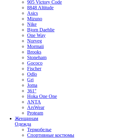
905 Victory Code
8848 Altitude
Asics
Mizuno
Nike
Bjorn Daehlie
One Way
Norveg
Mormaii
Brooks
Stoneham
Gococo
Fischer
Odlo
Gri
Joma
361°
Hoka One One
ANTA
ArsWear
Proteam
Женщинам
Одежда
Термобелье
Спортивные костюмы