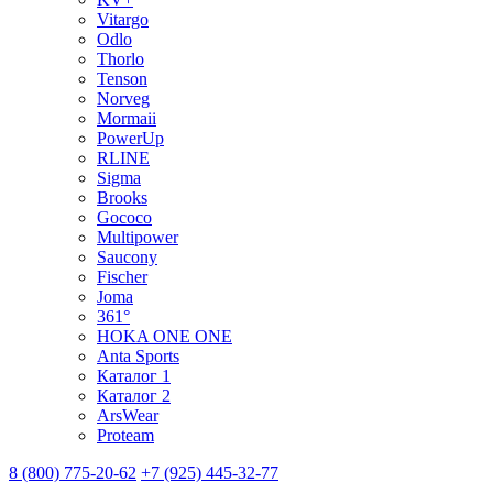
Vitargo
Odlo
Thorlo
Tenson
Norveg
Mormaii
PowerUp
RLINE
Sigma
Brooks
Gococo
Multipower
Saucony
Fischer
Joma
361°
HOKA ONE ONE
Anta Sports
Каталог 1
Каталог 2
ArsWear
Proteam
8 (800) 775-20-62
+7 (925) 445-32-77