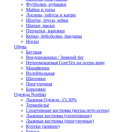
Футболки, рубашки
Майки и топы
Лосины, тайтсы и капри
Шорты, трусы, юбки
Шапки, маски
Перчатки, варежки
Кепки, бейсболки, банданы
Носки
Обувь
Беговая
Внедорожники / Зимний бег
Непромокаемая GoreTex на осень-зиму
Марафонки
Волейбольная
Шиповки
Прогулочная
Борцовки
Одежда Nordski
Лыжная Одежда -15-30%
Термобельё
Спортивные костюмы (весна-лето-осень)
Лыжные костюмы (спортивные)
Лыжные костюмы (прогулочные)
Куртки (зимние)
Брюки