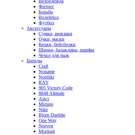
Велоодежда
Фитнес
Борьба
Волейбол
Футбол
Аксессуары
Сумки, рюкзаки
Очки, маски
Кепки, бейсболки
Шапки, балаклавы, шарфы
Чехол для лыж
Бренды
Craft
Noname
Nordski
RAY
905 Victory Code
8848 Altitude
Asics
Mizuno
Nike
Bjorn Daehlie
One Way
Norveg
Mormaii