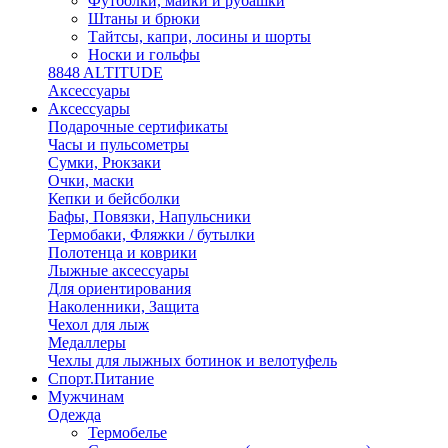
Футболки, майки и рубашки
Штаны и брюки
Тайтсы, капри, лосины и шорты
Носки и гольфы
8848 ALTITUDE
Аксессуары
Аксессуары
Подарочные сертификаты
Часы и пульсометры
Сумки, Рюкзаки
Очки, маски
Кепки и бейсболки
Бафы, Повязки, Напульсники
Термобаки, Фляжки / бутылки
Полотенца и коврики
Лыжные аксессуары
Для ориентирования
Наколенники, Защита
Чехол для лыж
Медаллеры
Чехлы для лыжных ботинок и велотуфель
Спорт.Питание
Мужчинам
Одежда
Термобелье