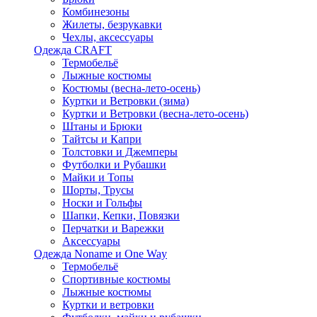
Комбинезоны
Жилеты, безрукавки
Чехлы, аксессуары
Одежда CRAFT
Термобельё
Лыжные костюмы
Костюмы (весна-лето-осень)
Куртки и Ветровки (зима)
Куртки и Ветровки (весна-лето-осень)
Штаны и Брюки
Тайтсы и Капри
Толстовки и Джемперы
Футболки и Рубашки
Майки и Топы
Шорты, Трусы
Носки и Гольфы
Шапки, Кепки, Повязки
Перчатки и Варежки
Аксессуары
Одежда Noname и One Way
Термобельё
Спортивные костюмы
Лыжные костюмы
Куртки и ветровки