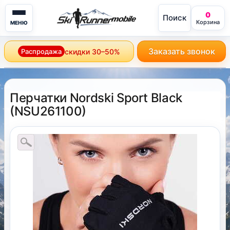
0
Поиск
mobile
Корзина
МЕНЮ
Заказать звонок
Распродажа
скидки 30–50%
Перчатки Nordski Sport Black
(
NSU261100
)