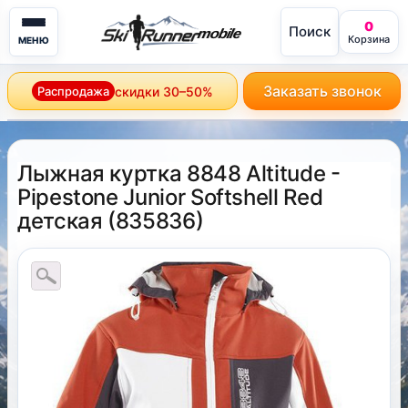
0
Поиск
mobile
Корзина
МЕНЮ
Заказать звонок
Распродажа
скидки 30–50%
Лыжная куртка 8848 Altitude -
Pipestone Junior Softshell Red
детская
(
835836
)