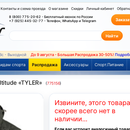
Контакты и схема проезда
О магазине
Скидки
Личный кабинет
Обратн
8 (800) 775-20-62 - Бесплатный звонок по России
Заказа
+7 (925) 445-32-77 - Телефон, WhatsApp и Telegram
 Вс - Выходной
До 9 августа - Большая Распродажа 30-50%!
Подроб
идам спорта
Распродажа
Аксессуары
Спорт.Питание
ltitude «TYLER»
(
775156
)
Извините, этого товар
скорее всего нет в
наличии...
Если вас устроит аналогичный това