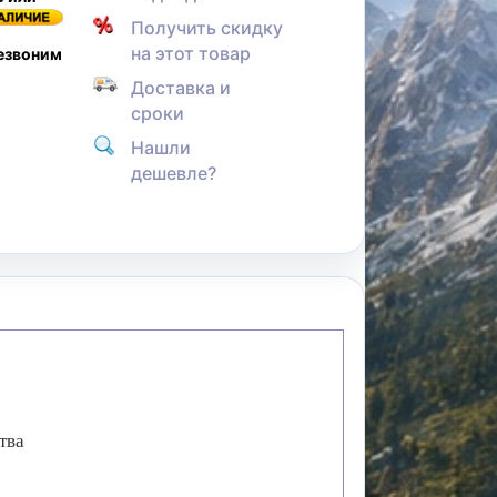
Получить скидку
,
на этот товар
резвоним
Доставка и
сроки
Нашли
дешевле?
тва