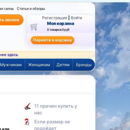
ая связь
Статьи и обзоры
Регистрация
|
Войти
ть звонок
Моя корзина
0 товаров
0 руб
нее здесь
Мужчинам
Женщинам
Детям
Бренды
а
11 причин купить у
нас
Если размер не
подойдет
р или