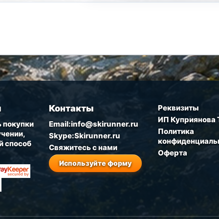
ы
Контакты
Реквизиты
ИП Куприянова 
 покупки
Email:info@skirunner.ru
Политика
чении,
Skype:Skirunner.ru
конфиденциаль
й способ
Свяжитесь с нами
Оферта
Используйте форму