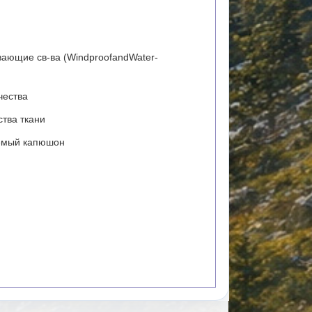
ющие св-ва (WindproofandWater-
ества
ва ткани
емый капюшон