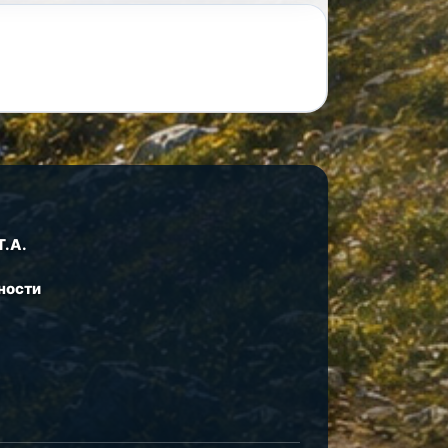
Т.А.
ности