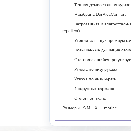
· Теплая демисезонная куртка
· Мембрана DurAtecComfort
· Ветрозащита и влагоотталкива
repellent)
· Утеплитель –пух премиум кач
· Повышенные дышащие свойст
· Отстегивающийся, регулиру
· Утяжка по низу рукава
· Утяжка по низу куртки
· 4 наружных кармана
· Стеганная ткань
Размеры: S M L XL – marine