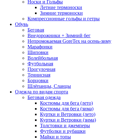
Носки и Гольфы
Летние термоноски
Зимние термоноски
Компрессионные гольфы и гетры
Обувь
Беговая
Внедорожники + Зимний бег
Непромокаемая GoreTex на осень-зиму
Марафонки
Шиповки
Волейбольная
Футбольная
Прогулочная
Теннисная
Борцовки
Шлёпанцы, Сланцы
Одежда по видам спорта
Беговая одежда
Костюмы для бега (лето)
Костюмы для бега (зима)
Куртки и Ветровки (лето)
Куртки и Ветровки (зима)
Толстовки и джемперы
Футболки и рубашки
Майки и топы