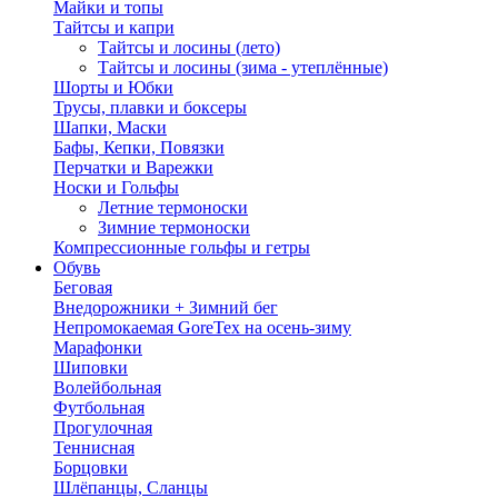
Майки и топы
Тайтсы и капри
Тайтсы и лосины (лето)
Тайтсы и лосины (зима - утеплённые)
Шорты и Юбки
Трусы, плавки и боксеры
Шапки, Маски
Бафы, Кепки, Повязки
Перчатки и Варежки
Носки и Гольфы
Летние термоноски
Зимние термоноски
Компрессионные гольфы и гетры
Обувь
Беговая
Внедорожники + Зимний бег
Непромокаемая GoreTex на осень-зиму
Марафонки
Шиповки
Волейбольная
Футбольная
Прогулочная
Теннисная
Борцовки
Шлёпанцы, Сланцы