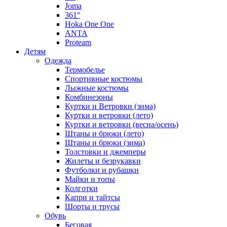
Joma
361°
Hoka One One
ANTA
Proteam
Детям
Одежда
Термобелье
Спортивные костюмы
Лыжные костюмы
Комбинезоны
Куртки и Ветровки (зима)
Куртки и ветровки (лето)
Куртки и ветровки (весна/осень)
Штаны и брюки (лето)
Штаны и брюки (зима)
Толстовки и джемперы
Жилеты и безрукавки
Футболки и рубашки
Майки и топы
Колготки
Капри и тайтсы
Шорты и трусы
Обувь
Беговая