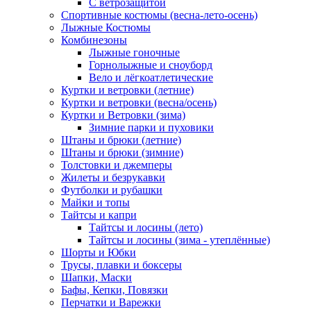
С ветрозащитой
Спортивные костюмы (весна-лето-осень)
Лыжные Костюмы
Комбинезоны
Лыжные гоночные
Горнолыжные и сноуборд
Вело и лёгкоатлетические
Куртки и ветровки (летние)
Куртки и ветровки (весна/осень)
Куртки и Ветровки (зима)
Зимние парки и пуховики
Штаны и брюки (летние)
Штаны и брюки (зимние)
Толстовки и джемперы
Жилеты и безрукавки
Футболки и рубашки
Майки и топы
Тайтсы и капри
Тайтсы и лосины (лето)
Тайтсы и лосины (зима - утеплённые)
Шорты и Юбки
Трусы, плавки и боксеры
Шапки, Маски
Бафы, Кепки, Повязки
Перчатки и Варежки