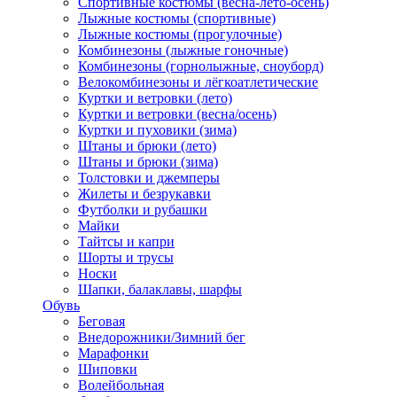
Спортивные костюмы (весна-лето-осень)
Лыжные костюмы (спортивные)
Лыжные костюмы (прогулочные)
Комбинезоны (лыжные гоночные)
Комбинезоны (горнолыжные, сноуборд)
Велокомбинезоны и лёгкоатлетические
Куртки и ветровки (лето)
Куртки и ветровки (весна/осень)
Куртки и пуховики (зима)
Штаны и брюки (лето)
Штаны и брюки (зима)
Толстовки и джемперы
Жилеты и безрукавки
Футболки и рубашки
Майки
Тайтсы и капри
Шорты и трусы
Носки
Шапки, балаклавы, шарфы
Обувь
Беговая
Внедорожники/Зимний бег
Марафонки
Шиповки
Волейбольная