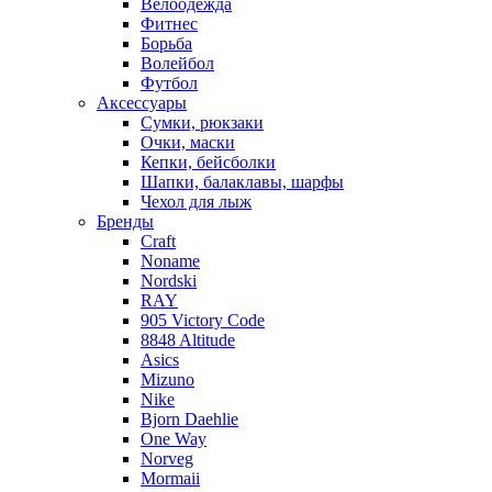
Велоодежда
Фитнес
Борьба
Волейбол
Футбол
Аксессуары
Сумки, рюкзаки
Очки, маски
Кепки, бейсболки
Шапки, балаклавы, шарфы
Чехол для лыж
Бренды
Craft
Noname
Nordski
RAY
905 Victory Code
8848 Altitude
Asics
Mizuno
Nike
Bjorn Daehlie
One Way
Norveg
Mormaii