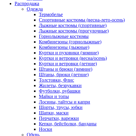
Распродажа
Одежда
Термобелье
Спортивные костюмы (весна-лето-осень)
Лыжные костюмы (спортивные)
Лыжные костюмы (прогулочные)
Горнолыжные костюмы
Комбинезоны (горнолыжные)
Комбинезоны (лыжные)
Куртки и пуховики (зимние)
Куртки и ветровки (весна/осень)
Куртки и ветровки (летние)
Штаны и брюки (зимние)
Штаны, брюки (летние)
Толстовки, Флис
Жилеты, безрукавки
Футболки, рубашки
Майки и топы
Лосины, тайтсы и капри
Шорты, трусы, юбки
Шапки, маски
Перчатки, варежки
Кепки, бейсболки, банданы
Носки
Обувь