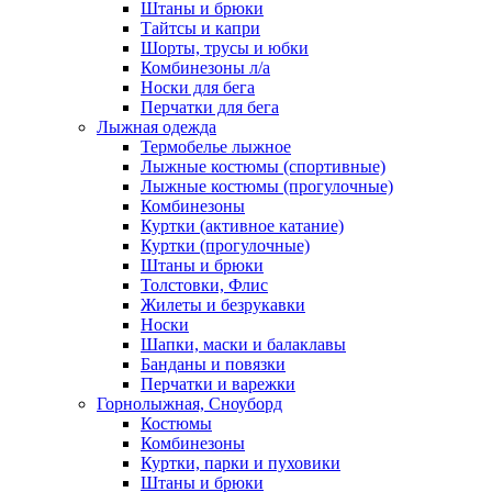
Штаны и брюки
Тайтсы и капри
Шорты, трусы и юбки
Комбинезоны л/а
Носки для бега
Перчатки для бега
Лыжная одежда
Термобелье лыжное
Лыжные костюмы (спортивные)
Лыжные костюмы (прогулочные)
Комбинезоны
Куртки (активное катание)
Куртки (прогулочные)
Штаны и брюки
Толстовки, Флис
Жилеты и безрукавки
Носки
Шапки, маски и балаклавы
Банданы и повязки
Перчатки и варежки
Горнолыжная, Сноуборд
Костюмы
Комбинезоны
Куртки, парки и пуховики
Штаны и брюки