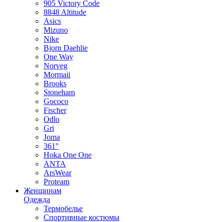
905 Victory Code
8848 Altitude
Asics
Mizuno
Nike
Bjorn Daehlie
One Way
Norveg
Mormaii
Brooks
Stoneham
Gococo
Fischer
Odlo
Gri
Joma
361°
Hoka One One
ANTA
ArsWear
Proteam
Женщинам
Одежда
Термобелье
Спортивные костюмы