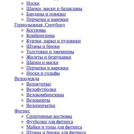
Носки
Шапки, маски и балаклавы
Банданы и повязки
Перчатки и варежки
Горнолыжная, Сноуборд
Костюмы
Комбинезоны
Куртки, парки и пуховики
Штаны и брюки
Толстовки и джемперы
Жилеты и безрукавки
Шапки и маски
Перчатки и варежки
Носки и гольфы
Велоодежда
Велокуртки
Велофутболки
Велокомбинезоны
Велошорты
Велоперчатки
Фитнес
Спортивные костюмы
Футболки для фитнеса
Майки и топы для фитнеса
Штаны и брюки для фитнеса