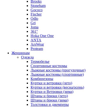
Brooks
Stoneham
Gococo
Fischer
Odlo
Gri
Joma
361°
Hoka One One
ANTA
ArsWear
Proteam
Женщинам
Одежда
Термобелье
Спортивные костюмы
Лыжные костюмы (прогулочные)
Лыжные костюмы (спортивные)
Комбинезоны
Куртки и ветровки (лето)
Куртки и ветровки (весна/осень)
Куртки и Ветровки (зима)
Штаны и брюки (лето)
Штаны и брюки (зима)
Толстовки и джемперы