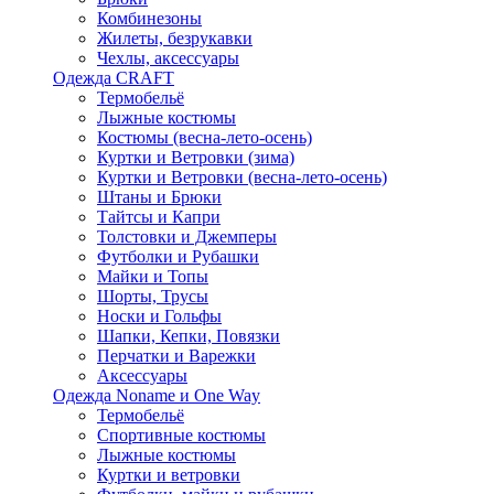
Комбинезоны
Жилеты, безрукавки
Чехлы, аксессуары
Одежда CRAFT
Термобельё
Лыжные костюмы
Костюмы (весна-лето-осень)
Куртки и Ветровки (зима)
Куртки и Ветровки (весна-лето-осень)
Штаны и Брюки
Тайтсы и Капри
Толстовки и Джемперы
Футболки и Рубашки
Майки и Топы
Шорты, Трусы
Носки и Гольфы
Шапки, Кепки, Повязки
Перчатки и Варежки
Аксессуары
Одежда Noname и One Way
Термобельё
Спортивные костюмы
Лыжные костюмы
Куртки и ветровки