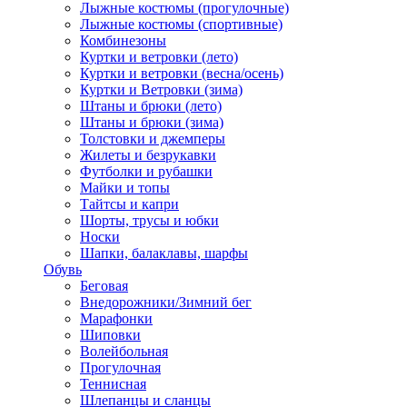
Лыжные костюмы (прогулочные)
Лыжные костюмы (спортивные)
Комбинезоны
Куртки и ветровки (лето)
Куртки и ветровки (весна/осень)
Куртки и Ветровки (зима)
Штаны и брюки (лето)
Штаны и брюки (зима)
Толстовки и джемперы
Жилеты и безрукавки
Футболки и рубашки
Майки и топы
Тайтсы и капри
Шорты, трусы и юбки
Носки
Шапки, балаклавы, шарфы
Обувь
Беговая
Внедорожники/Зимний бег
Марафонки
Шиповки
Волейбольная
Прогулочная
Теннисная
Шлепанцы и сланцы