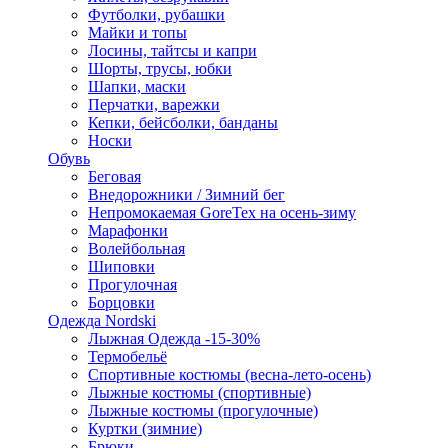
Футболки, рубашки
Майки и топы
Лосины, тайтсы и капри
Шорты, трусы, юбки
Шапки, маски
Перчатки, варежки
Кепки, бейсболки, банданы
Носки
Обувь
Беговая
Внедорожники / Зимний бег
Непромокаемая GoreTex на осень-зиму
Марафонки
Волейбольная
Шиповки
Прогулочная
Борцовки
Одежда Nordski
Лыжная Одежда -15-30%
Термобельё
Спортивные костюмы (весна-лето-осень)
Лыжные костюмы (спортивные)
Лыжные костюмы (прогулочные)
Куртки (зимние)
Брюки