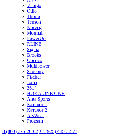
Vitargo
Odlo
Thorlo
Tenson
Norveg
Mormaii
PowerUp
RLINE
Sigma
Brooks
Gococo
Multipower
Saucony
Fischer
Joma
361°
HOKA ONE ONE
Anta Sports
Каталог 1
Каталог 2
ArsWear
Proteam
8 (800) 775-20-62
+7 (925) 445-32-77