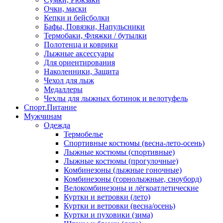
Очки, маски
Кепки и бейсболки
Бафы, Повязки, Напульсники
Термобаки, Фляжки / бутылки
Полотенца и коврики
Лыжные аксессуары
Для ориентирования
Наколенники, Защита
Чехол для лыж
Медаллеры
Чехлы для лыжных ботинок и велотуфель
Спорт.Питание
Мужчинам
Одежда
Термобелье
Спортивные костюмы (весна-лето-осень)
Лыжные костюмы (спортивные)
Лыжные костюмы (прогулочные)
Комбинезоны (лыжные гоночные)
Комбинезоны (горнолыжные, сноуборд)
Велокомбинезоны и лёгкоатлетические
Куртки и ветровки (лето)
Куртки и ветровки (весна/осень)
Куртки и пуховики (зима)