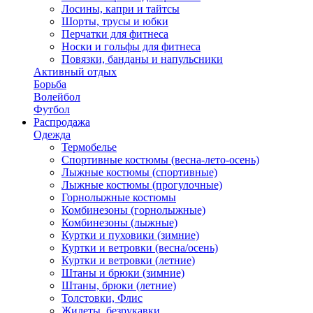
Лосины, капри и тайтсы
Шорты, трусы и юбки
Перчатки для фитнеса
Носки и гольфы для фитнеса
Повязки, банданы и напульсники
Активный отдых
Борьба
Волейбол
Футбол
Распродажа
Одежда
Термобелье
Спортивные костюмы (весна-лето-осень)
Лыжные костюмы (спортивные)
Лыжные костюмы (прогулочные)
Горнолыжные костюмы
Комбинезоны (горнолыжные)
Комбинезоны (лыжные)
Куртки и пуховики (зимние)
Куртки и ветровки (весна/осень)
Куртки и ветровки (летние)
Штаны и брюки (зимние)
Штаны, брюки (летние)
Толстовки, Флис
Жилеты, безрукавки