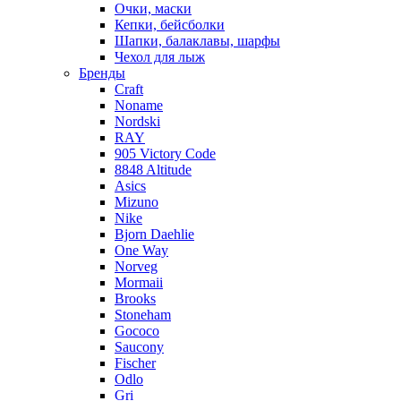
Очки, маски
Кепки, бейсболки
Шапки, балаклавы, шарфы
Чехол для лыж
Бренды
Craft
Noname
Nordski
RAY
905 Victory Code
8848 Altitude
Asics
Mizuno
Nike
Bjorn Daehlie
One Way
Norveg
Mormaii
Brooks
Stoneham
Gococo
Saucony
Fischer
Odlo
Gri