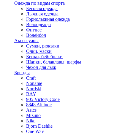
Одежда по видам спорта
Беговая одежда
Лыжная одежда
Горнолыжная одежда
Велоодежда
Фитнес
Волейбол
Аксессуары
Сумки, рюкзаки
Очки, маски
Кепки, бейсболки
Шапки, балаклавы, шарфы
Чехол для лыж
Бренды
Craft
Noname
Nordski
RAY
905 Victory Code
8848 Altitude
Asics
Mizuno
Nike
Bjorn Daehlie
One Way