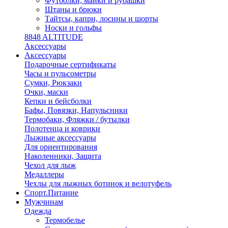
Футболки, майки и рубашки
Штаны и брюки
Тайтсы, капри, лосины и шорты
Носки и гольфы
8848 ALTITUDE
Аксессуары
Аксессуары
Подарочные сертификаты
Часы и пульсометры
Сумки, Рюкзаки
Очки, маски
Кепки и бейсболки
Бафы, Повязки, Напульсники
Термобаки, Фляжки / бутылки
Полотенца и коврики
Лыжные аксессуары
Для ориентирования
Наколенники, Защита
Чехол для лыж
Медаллеры
Чехлы для лыжных ботинок и велотуфель
Спорт.Питание
Мужчинам
Одежда
Термобелье