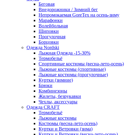
Беговая
Внедорожники / Зимний бег
Непромокаемая GoreTex на осень-зиму
Марафонки
Волейбольная
Шиповки
Прогулочная
Борцовки
Одежда Nordski
Лыжная Одежда -15-30%
Термобельё
Спортивные костюмы (весна-лето-осень)
Лыжные костюмы (спортивные)
Лыжные костюмы (прогулочные)
Куртки (зимние)
Брюки
Комбинезоны
Жилеты, безрукавки
Чехлы, аксессуары
Одежда CRAFT
Термобельё
Лыжные костюмы
Костюмы (весна-лето-осень)
Куртки и Ветровки (зима)
Куртки и Ветровки (весна-лето-осень)