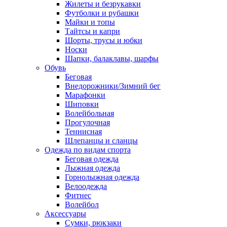
Жилеты и безрукавки
Футболки и рубашки
Майки и топы
Тайтсы и капри
Шорты, трусы и юбки
Носки
Шапки, балаклавы, шарфы
Обувь
Беговая
Внедорожники/Зимний бег
Марафонки
Шиповки
Волейбольная
Прогулочная
Теннисная
Шлепанцы и сланцы
Одежда по видам спорта
Беговая одежда
Лыжная одежда
Горнолыжная одежда
Велоодежда
Фитнес
Волейбол
Аксессуары
Сумки, рюкзаки