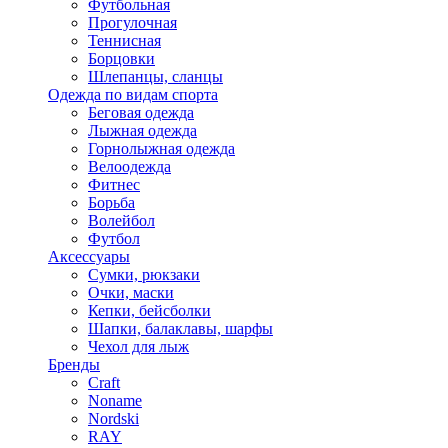
Футбольная
Прогулочная
Теннисная
Борцовки
Шлепанцы, сланцы
Одежда по видам спорта
Беговая одежда
Лыжная одежда
Горнолыжная одежда
Велоодежда
Фитнес
Борьба
Волейбол
Футбол
Аксессуары
Сумки, рюкзаки
Очки, маски
Кепки, бейсболки
Шапки, балаклавы, шарфы
Чехол для лыж
Бренды
Craft
Noname
Nordski
RAY