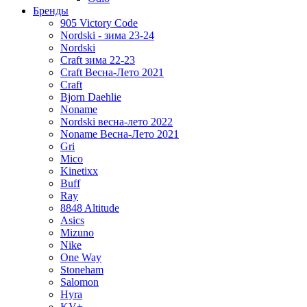
Бренды
905 Victory Code
Nordski - зима 23-24
Nordski
Craft зима 22-23
Craft Весна-Лето 2021
Craft
Bjorn Daehlie
Noname
Nordski весна-лето 2022
Noname Весна-Лето 2021
Gri
Mico
Kinetixx
Buff
Ray
8848 Altitude
Asics
Mizuno
Nike
One Way
Stoneham
Salomon
Hyra
KV+