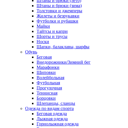
Штаны и брюки (лето)
Штаны и брюки (зима)
Толстовки и джемперы
Жилеты и безрукавки
Футболки и рубашки
Майки
Тайтсы и капри
Шорты и трусы
Носки
Шапки, балаклавы, шарфы
Обувь
Беговая
Внедорожники/Зимний бег
Марафонки
Шиповки
Волейбольная
Футбольная
Прогулочная
Теннисная
Борцовки
Шлепанцы, сланцы
Одежда по видам спорта
Беговая одежда
Лыжная одежда
Горнолыжная одежда