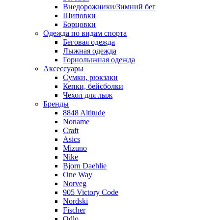
Внедорожники/Зимний бег
Шиповки
Борцовки
Одежда по видам спорта
Беговая одежда
Лыжная одежда
Горнолыжная одежда
Аксессуары
Сумки, рюкзаки
Кепки, бейсболки
Чехол для лыж
Бренды
8848 Altitude
Noname
Craft
Asics
Mizuno
Nike
Bjorn Daehlie
One Way
Norveg
905 Victory Code
Nordski
Fischer
Odlo