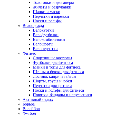
Толстовки и джемперы
Жилеты и безрукавки
Шапки и маски
Перчатки и варежки
Носки и гольфы
Велоодежда
Велокуртки
Велофутболки
Велокомбинезоны
Велошорты
Велоперчатки
Фитнес
Спортивные костюмы
Футболки для фитнеса
Майки и топы для фитнеса
Штаны и брюки для фитнеса
Лосины, капри и тайтсы
Шорты, трусы и юбки
Перчатки для фитнеса
Носки и гольфы для фитнеса
Повязки, банданы и напульсники
Активный отдых
Борьба
Волейбол
Футбол