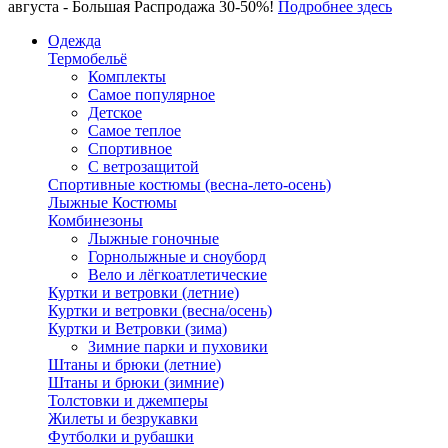
августа - Большая Распродажа 30-50%!
Подробнее здесь
Одежда
Термобельё
Комплекты
Самое популярное
Детское
Самое теплое
Спортивное
С ветрозащитой
Спортивные костюмы (весна-лето-осень)
Лыжные Костюмы
Комбинезоны
Лыжные гоночные
Горнолыжные и сноуборд
Вело и лёгкоатлетические
Куртки и ветровки (летние)
Куртки и ветровки (весна/осень)
Куртки и Ветровки (зима)
Зимние парки и пуховики
Штаны и брюки (летние)
Штаны и брюки (зимние)
Толстовки и джемперы
Жилеты и безрукавки
Футболки и рубашки