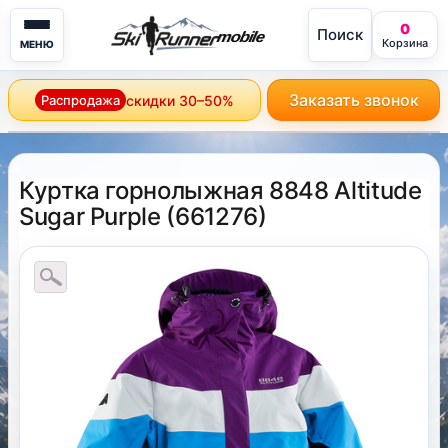
0
Поиск
mobile
Корзина
МЕНЮ
Заказать звонок
Распродажа
скидки 30–50%
Куртка горнолыжная 8848 Altitude
Sugar Purple
(
661276
)