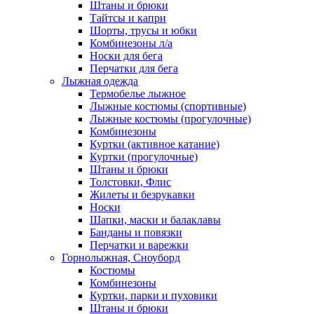
Штаны и брюки
Тайтсы и капри
Шорты, трусы и юбки
Комбинезоны л/а
Носки для бега
Перчатки для бега
Лыжная одежда
Термобелье лыжное
Лыжные костюмы (спортивные)
Лыжные костюмы (прогулочные)
Комбинезоны
Куртки (активное катание)
Куртки (прогулочные)
Штаны и брюки
Толстовки, Флис
Жилеты и безрукавки
Носки
Шапки, маски и балаклавы
Банданы и повязки
Перчатки и варежки
Горнолыжная, Сноуборд
Костюмы
Комбинезоны
Куртки, парки и пуховики
Штаны и брюки