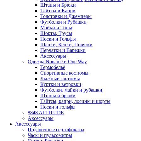
Штаны и Брюки
Тайтсы и Капри
Толстовки и Джемперы
Футболки и Рубашки
Майки и Топы
Шорты, Трусы
Носки и Гольфы
Шапки, Кепки, Повязки
Перчатки и Варежки
Аксессуары
Одежда Noname и One Way
Термобельё
Спортивные костюмы
Лыжные костюмы
Куртки и ветровки
Футболки, майки и рубашки
Штаны и брюки
Тайтсы, капри, лосины и шорты
Носки и гольфы
8848 ALTITUDE
Аксессуары
Аксессуары
Подарочные сертификаты
Часы и пульсометры
Сумки, Рюкзаки