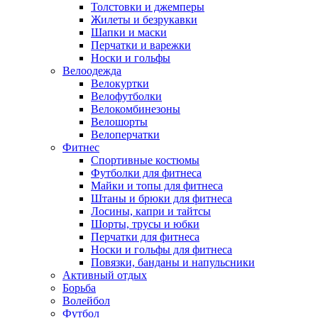
Толстовки и джемперы
Жилеты и безрукавки
Шапки и маски
Перчатки и варежки
Носки и гольфы
Велоодежда
Велокуртки
Велофутболки
Велокомбинезоны
Велошорты
Велоперчатки
Фитнес
Спортивные костюмы
Футболки для фитнеса
Майки и топы для фитнеса
Штаны и брюки для фитнеса
Лосины, капри и тайтсы
Шорты, трусы и юбки
Перчатки для фитнеса
Носки и гольфы для фитнеса
Повязки, банданы и напульсники
Активный отдых
Борьба
Волейбол
Футбол