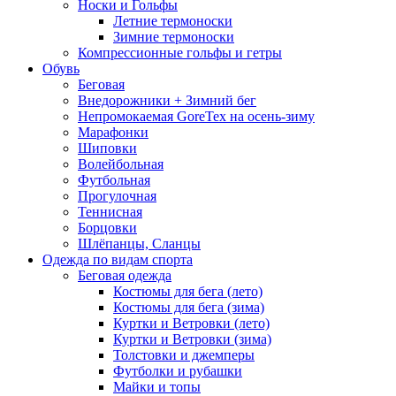
Носки и Гольфы
Летние термоноски
Зимние термоноски
Компрессионные гольфы и гетры
Обувь
Беговая
Внедорожники + Зимний бег
Непромокаемая GoreTex на осень-зиму
Марафонки
Шиповки
Волейбольная
Футбольная
Прогулочная
Теннисная
Борцовки
Шлёпанцы, Сланцы
Одежда по видам спорта
Беговая одежда
Костюмы для бега (лето)
Костюмы для бега (зима)
Куртки и Ветровки (лето)
Куртки и Ветровки (зима)
Толстовки и джемперы
Футболки и рубашки
Майки и топы