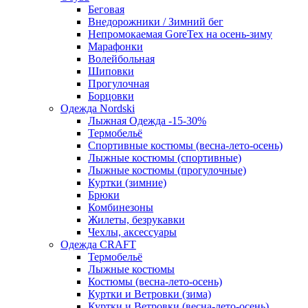
Беговая
Внедорожники / Зимний бег
Непромокаемая GoreTex на осень-зиму
Марафонки
Волейбольная
Шиповки
Прогулочная
Борцовки
Одежда Nordski
Лыжная Одежда -15-30%
Термобельё
Спортивные костюмы (весна-лето-осень)
Лыжные костюмы (спортивные)
Лыжные костюмы (прогулочные)
Куртки (зимние)
Брюки
Комбинезоны
Жилеты, безрукавки
Чехлы, аксессуары
Одежда CRAFT
Термобельё
Лыжные костюмы
Костюмы (весна-лето-осень)
Куртки и Ветровки (зима)
Куртки и Ветровки (весна-лето-осень)