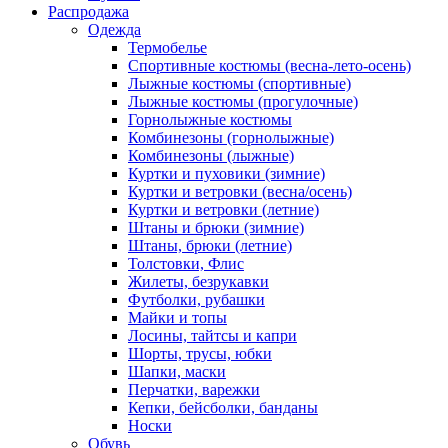
Распродажа
Одежда
Термобелье
Спортивные костюмы (весна-лето-осень)
Лыжные костюмы (спортивные)
Лыжные костюмы (прогулочные)
Горнолыжные костюмы
Комбинезоны (горнолыжные)
Комбинезоны (лыжные)
Куртки и пуховики (зимние)
Куртки и ветровки (весна/осень)
Куртки и ветровки (летние)
Штаны и брюки (зимние)
Штаны, брюки (летние)
Толстовки, Флис
Жилеты, безрукавки
Футболки, рубашки
Майки и топы
Лосины, тайтсы и капри
Шорты, трусы, юбки
Шапки, маски
Перчатки, варежки
Кепки, бейсболки, банданы
Носки
Обувь