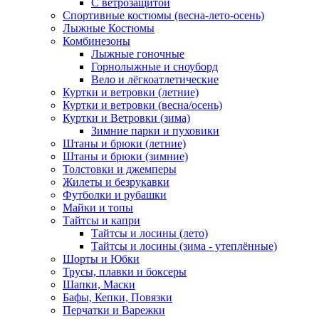
С ветрозащитой
Спортивные костюмы (весна-лето-осень)
Лыжные Костюмы
Комбинезоны
Лыжные гоночные
Горнолыжные и сноуборд
Вело и лёгкоатлетические
Куртки и ветровки (летние)
Куртки и ветровки (весна/осень)
Куртки и Ветровки (зима)
Зимние парки и пуховики
Штаны и брюки (летние)
Штаны и брюки (зимние)
Толстовки и джемперы
Жилеты и безрукавки
Футболки и рубашки
Майки и топы
Тайтсы и капри
Тайтсы и лосины (лето)
Тайтсы и лосины (зима - утеплённые)
Шорты и Юбки
Трусы, плавки и боксеры
Шапки, Маски
Бафы, Кепки, Повязки
Перчатки и Варежки